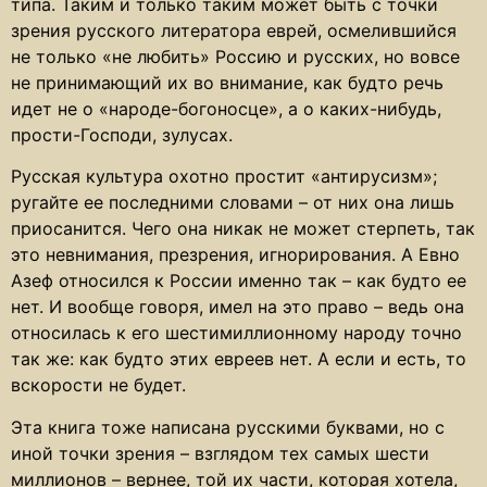
типа. Таким и только таким может быть с точки
зрения русского литератора еврей, осмелившийся
не только «не любить» Россию и русских, но вовсе
не принимающий их во внимание, как будто речь
идет не о «народе-богоносце», а о каких-нибудь,
прости-Господи, зулусах.
Русская культура охотно простит «антирусизм»;
ругайте ее последними словами – от них она лишь
приосанится. Чего она никак не может стерпеть, так
это невнимания, презрения, игнорирования. А Евно
Азеф относился к России именно так – как будто ее
нет. И вообще говоря, имел на это право – ведь она
относилась к его шестимиллионному народу точно
так же: как будто этих евреев нет. А если и есть, то
вскорости не будет.
Эта книга тоже написана русскими буквами, но с
иной точки зрения – взглядом тех самых шести
миллионов – вернее, той их части, которая хотела,