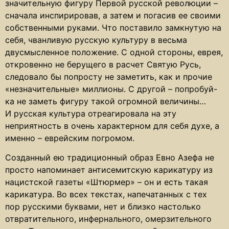
значительную фигуру Первой русской революции –
сначала инспирировав, а затем и погасив ее своими
собственными руками. Что поставило замкнутую на
себя, чванливую русскую культуру в весьма
двусмысленное положение. С одной стороны, еврея,
откровенно не берущего в расчет Святую Русь,
следовало бы попросту не заметить, как и прочие
«незначительные» миллионы. С другой – попробуй-
ка не заметь фигуру такой огромной величины…
И русская культура отреагировала на эту
неприятность в очень характерном для себя духе, а
именно – еврейским погромом.
Созданный ею традиционный образ Евно Азефа не
просто напоминает антисемитскую карикатуру из
нацистской газеты «Штюрмер» – он и есть такая
карикатура. Во всех текстах, напечатанных с тех
пор русскими буквами, нет и близко настолько
отвратительного, инфернального, омерзительного