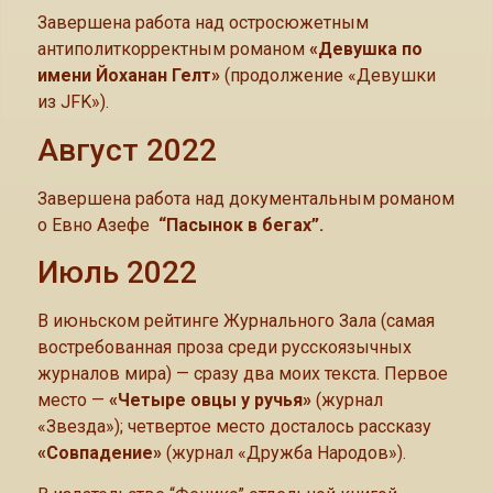
Завершена работа над остросюжетным
антиполиткорректным романом
«Девушка по
имени Йоханан Гелт»
(продолжение «Девушки
из JFK»).
Август 2022
Завершена работа над документальным романом
о Евно Азефе
“Пасынок в бегах”.
Июль 2022
В июньском рейтинге Журнального Зала (самая
востребованная проза среди русскоязычных
журналов мира) — сразу два моих текста. Первое
место —
«Четыре овцы у ручья»
(журнал
«Звезда»); четвертое место досталось рассказу
«Совпадение»
(журнал «Дружба Народов»).