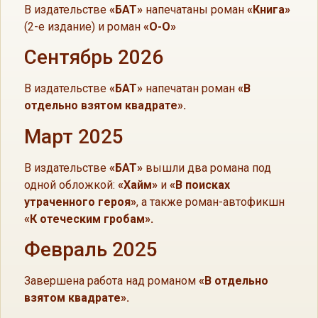
В издательстве
«БАТ»
напечатаны роман
«Книга»
(2-е издание) и роман
«О-О»
Сентябрь 2026
В издательстве
«БАТ»
напечатан роман
«В
отдельно взятом квадрате».
Март 2025
В издательстве
«БАТ»
вышли два романа под
одной обложкой:
«Хайм»
и
«В поисках
утраченного героя»
, а также роман-автофикшн
«К отеческим гробам».
Февраль 2025
Завершена работа над романом
«В отдельно
взятом квадрате».