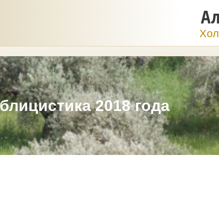
Ал
Хол
блицистика 2018 года