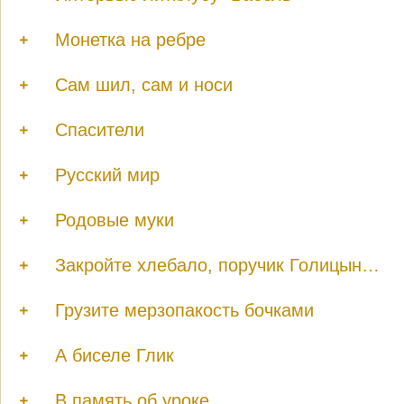
Монетка на ребре
Сам шил, сам и носи
Спасители
Русский мир
Родовые муки
Закройте хлебало, поручик Голицын…
Грузите мерзопакость бочками
А биселе Глик
В память об уроке