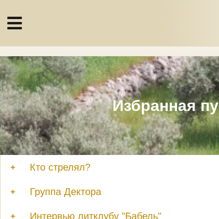
Избранная пу
Кто стрелял?
Группа Дектора
Интервью литклубу "Бабель"