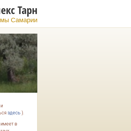
екс Тарн
мы Самарии
 и
ться
здесь
).
 имеет в
нных