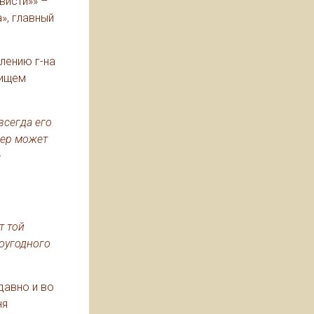
висти»» –
», главный
лению г-на
рищем
всегда его
лер может
-
т той
гоугодного
давно и во
ня