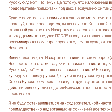
РусскуюИдею™. Почему? Да потому, что изложенный в
председателя» прямо-таки под дых. Неслучайно он так 
Судите сами: если и впрямь «выходцы» не могут считат
пожалуй, вовсе распадется, лишенная своей главной с
страшный удар по г-ну Назарову и его кодле заключае
«выходцами» вовне, уже ПОСЛЕ выхода из традиционной
ассимилированном еврее русского, тем он хуже, отвра
Назарова.
Иными словами, г-н Назаров ненавидит в таком еврее (а
Неспроста его статья талдычит о самоненависти: ведь 
РусскаяИдея™ – воплощенная самоненависть! Ненавидя
культуры в пользу русской, служивших русскому проек
Союза Русского Народа ненавидят «русскую» составля
действительно, у этих недотеп-Бильамов все шиворот-
проклинают…
Я не буду останавливаться на «содержательной» части 
преимущественно надерганных из сочинений все тех же