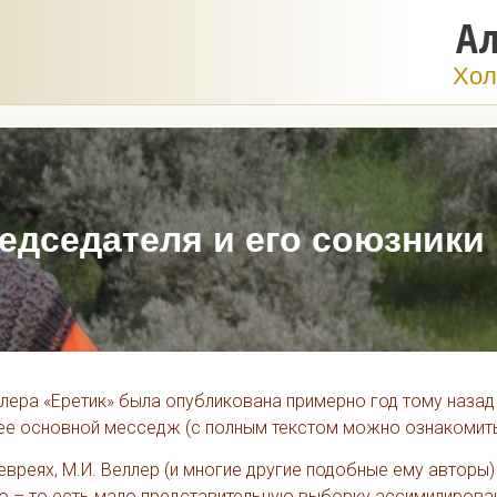
Ал
Хол
едседателя и его союзники
ллера «Еретик» была опубликована примерно год тому назад
е ее основной месседж (с полным текстом можно ознакоми
евреях, М.И. Веллер (и многие другие подобные ему авторы)
чно – то есть мало представительную выборку ассимилирова