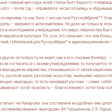
ыше главный месседж моей статьи бьет бедного «товарищ
долго – почти год – оправлялся, чесал потылицу и обдумыва
ься евреями, то как быть с несчастной РусскойИдеей™? Этак
крепы – звериного антисемитизма. Но дело не только в это
тся в неоспоримом утверждении, что вирус левачества был
 еврейской культуры. По сути, это означает, что чем боль
тней, губительней для РусскойИдеи™ и единомышленников г
 других он попросту не знает, как и его союзник Веллер)… –
если согласиться с моими утверждениями, то получается, ч
 выходцев из еврейства, отказавшихся от своей национал
ту, русской науке, русскому искусству, нынешние черносот
ющую «выходца», то есть ненавидят русских – самих себя!
навыворот: хотят проклясть – благословляют, хотят благос
статьи г-на Назарова: она составлена из удобных ему цитат
 ассимилированных «выходцев» (М. Гершензона, С.Я. Лурье