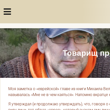
Товарищ пр
Моя заметка о «еврейской» главе из книги Михаила Ве
называлась «Мне не в чем каяться». Напомню вкратц
Я утверждал (и продолжаю утверждать), что, говоря о 
виду лишь тот образ «еврея», который знаком ему ли