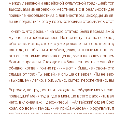
между левизной и еврейской культурной традицией: то
выходцами из еврейских местечек. Но в реальности д
принципе несовместима с левачеством. Выходцы из евр
лишь подхватили его у гоев, которыми стремились стат
Понятно, что реакция на мою статью была весьма амб
мучителен и неблагодарен. Не все вступают на него по
обстоятельства, а кто-то уже рождается в соответств
одежда, не обычаи и не убеждения, которые можно сме
это еще оптимистическая оценка, учитывающая соврем
больше времени. Отсюда и амбивалентность: с одной ст
обидно, когда и гои не принимают, и бывшие «свои» о
слыша от гоя: «Ты еврей!» и слыша от еврея: «Ты не евр
«выходцем» легко. Прибыльно, сытно, перспективно, выг
Впрочем, не трудности «выходцев» побудили меня вспом
приведший меня туда, где я меньше всего рассчитывал 
него, включая аж – держитесь! – «Алтайский отдел Со
края, со всеми тамошними прибамбасами, хоругвями, п