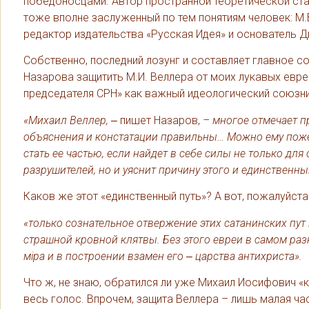
победоносцами. Автор пространной теоретической стат
тоже вполне заслуженный по тем понятиям человек: М.
редактор издательства «Русская Идея» и основатель Д
Собственно, последний лозунг и составляет главное с
Назарова защитить М.И. Веллера от моих лукавых евре
председателя СРН» как важный идеологический союзни
«Михаил Веллер,
‒ пишет Назаров,
– многое отмечает пр
объяснения и констатации правильны… Можно ему поже
стать ее частью, если найдет в себе силы не только д
разрушителей, но и уяснит причину этого и единственн
Каков же этот «единственный путь»? А вот, пожалуйста
«только сознательное отвержение этих сатанинских пут
страшной кровной клятвы. Без этого евреи в самом ра
мiра и в построении взамен его ‒ царства антихриста».
Что ж, не знаю, обратился ли уже Михаил Иосифович «к
весь голос. Впрочем, защита Веллера – лишь малая ча