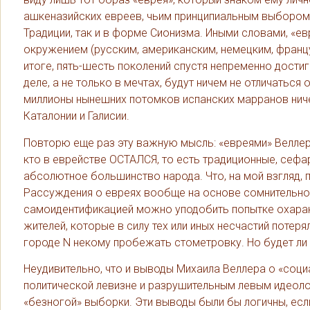
ашкеназийских евреев, чьим принципиальным выбором 
Традиции, так и в форме Сионизма. Иными словами, «ев
окружением (русским, американским, немецким, француз
итоге, пять-шесть поколений спустя непременно достиг
деле, а не только в мечтах, будут ничем не отличатьс
миллионы нынешних потомков испанских марранов ничем
Каталонии и Галисии.
Повторю еще раз эту важную мысль: «евреями» Веллер
кто в еврействе ОСТАЛСЯ, то есть традиционные, сефа
абсолютное большинство народа. Что, на мой взгляд,
Рассуждения о евреях вообще на основе сомнительной
самоидентификацией можно уподобить попытке охаракт
жителей, которые в силу тех или иных несчастий потеря
городе N некому пробежать стометровку. Но будет ли
Неудивительно, что и выводы Михаила Веллера о «соци
политической левизне и разрушительным левым идеоло
«безногой» выборки. Эти выводы были бы логичны, ес