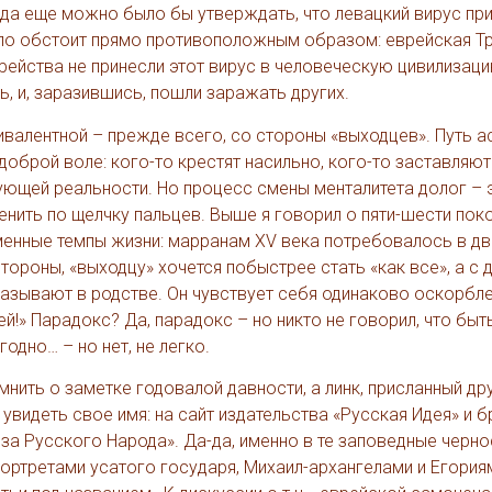
гда еще можно было бы утверждать, что левацкий вирус пр
ело обстоит прямо противоположным образом: еврейская Т
ейства не принесли этот вирус в человеческую цивилизаци
ь, и, заразившись, пошли заражать других.
ивалентной – прежде всего, со стороны «выходцев». Путь а
 доброй воле: кого-то крестят насильно, кого-то заставляют
ующей реальности. Но процесс смены менталитета долог – 
нить по щелчку пальцев. Выше я говорил о пяти-шести поко
енные темпы жизни: марранам XV века потребовалось в дв
ороны, «выходцу» хочется побыстрее стать «как все», а с 
тказывают в родстве. Он чувствует себя одинаково оскорбл
ей!» Парадокс? Да, парадокс – но никто не говорил, что быт
одно… – но нет, не легко.
нить о заметке годовалой давности, а линк, присланный др
увидеть свое имя: на сайт издательства «Русская Идея» и б
юза Русского Народа». Да-да, именно в те заповедные черн
ортретами усатого государя, Михаил-архангелами и Егория