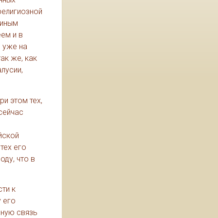
религиозной
 иным
ем и в
е уже на
ак же, как
лусии,
и этом тех,
сейчас
йской
тех его
оду, что в
ти к
 его
ьную связь