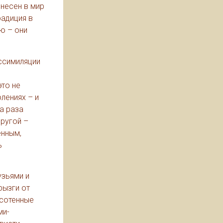
инесен в мир
радиция в
ю – они
ссимиляции
это не
лениях – и
а раза
другой –
енным,
ь
узьями и
рызги от
осотенные
ми-