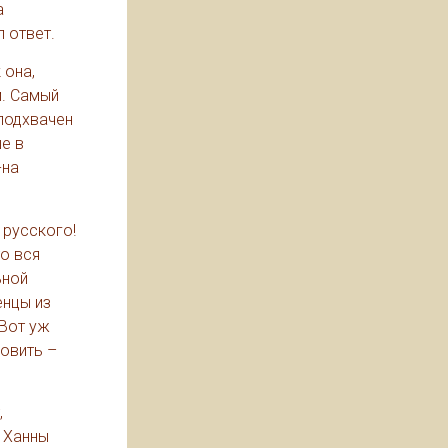
а
л ответ.
 она,
м. Самый
 подхвачен
ше в
-на
 русского!
то вся
ьной
енцы из
 Вот уж
ловить –
,
, Ханны