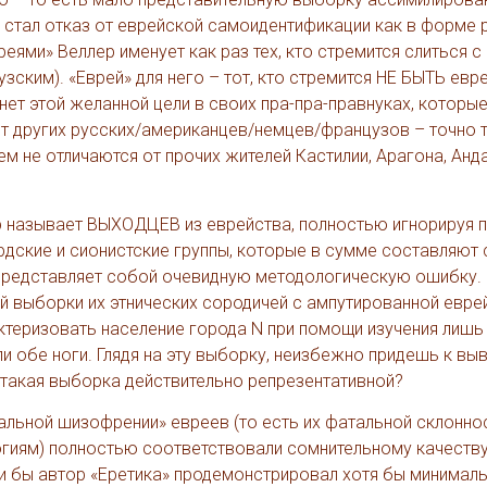
стал отказ от еврейской самоидентификации как в форме 
реями» Веллер именует как раз тех, кто стремится слиться с
ским). «Еврей» для него – тот, кто стремится НЕ БЫТЬ евре
нет этой желанной цели в своих пра-пра-правнуках, которы
я от других русских/американцев/немцев/французов – точно т
 не отличаются от прочих жителей Кастилии, Арагона, Анда
 называет ВЫХОДЦЕВ из еврейства, полностью игнорируя пр
рдские и сионистские группы, которые в сумме составляют 
 представляет собой очевидную методологическую ошибку.
 выборки их этнических сородичей с ампутированной евре
еризовать население города N при помощи изучения лишь 
ли обе ноги. Глядя на эту выборку, неизбежно придешь к выв
 такая выборка действительно репрезентативной?
альной шизофрении» евреев (то есть их фатальной склоннос
гиям) полностью соответствовали сомнительному качеству
ли бы автор «Еретика» продемонстрировал хотя бы минимал