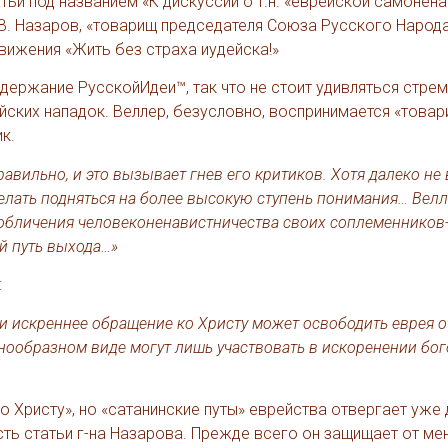
ьи под названием «К дискуссии о т.н. «еврейской самонена
В. Назаров, «товарищ председателя Союза Русского Народа
вижения «Жить без страха иудейска!»
одержание РусскойИдеи™, так что не стоит удивляться стрем
йских нападок. Веллер, безусловно, воспринимается «това
к.
авильно, и это вызывает гнев его критиков. Хотя далеко не 
лать подняться на более высокую ступень понимания… Вел
ля обличения человеконенавистничества своих соплеменников
ый путь выхода…»
:
 и искреннее обращение ко Христу может освободить еврея о
знообразном виде могут лишь участвовать в искоренении бо
о Христу», но «сатанинские путы» еврейства отвергает уже 
сть статьи г-на Назарова. Прежде всего он защищает от ме