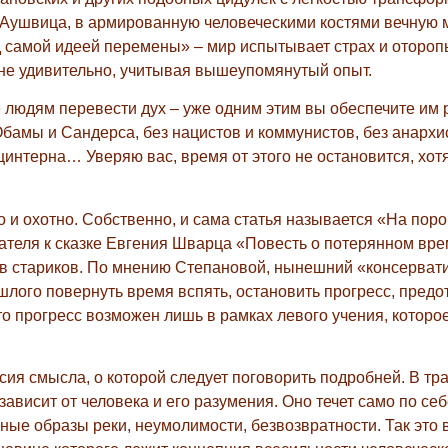
 Аушвица, в армированную человеческими костями вечную 
 самой идеей перемены» – мир испытывает страх и отороп
не удивительно, учитывая вышеупомянутый опыт.
те людям перевести дух – уже одним этим вы обеспечите им
Обамы и Сандерса, без нацистов и коммунистов, без анархи
цинтерна… Уверяю вас, время от этого не остановится, хот
и охотно. Собственно, и сама статья называется «На поро
ателя к сказке Евгения Шварца «Повесть о потерянном вре
х в стариков. По мнению Степановой, нынешний «консерва
шлого повернуть время вспять, остановить прогресс, предо
то прогресс возможен лишь в рамках левого учения, которое
сия смысла, о которой следует поговорить подробней. В тр
висит от человека и его разумения. Оно течет само по себ
ные образы реки, неумолимости, безвозвратности. Так это 