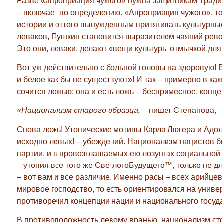
Разве «апроприация чужого» нужна защитникам Тради
– включает по определению. «Апроприация чужого», т
истории и оттого вынужденным притягивать культурны
леваков, Пушкин становится выразителем чаяний рево
Это они, леваки, делают «вещи культуры отмычкой для 
Вот уж действительно с больной головы на здоровую! В
и белое как бы не существуют»! И так – примерно в каж
сочится ложью: она и есть ложь – беспримесное, конц
«Национализм старого образца,
– пишет Степанова, 
Снова ложь! Утопические мотивы Карла Люгера и Адол
исходно левых! – убеждений. Национализм нацистов бы
партии, и в провозглашаемых ею лозунгах социальной
– утопия все того же СветлогоБудущего™, только не д
– вот вам и все различие. Именно расы – всех арийце
мировое господство, то есть ориентировался на универс
противоречил концепции нации и национального госуда
В противоположность левому вранью, национализм сто