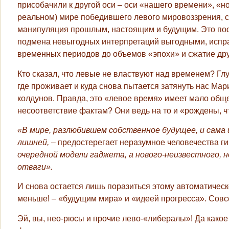
присобачили к другой оси – оси «нашего времени», «но
реальном) мире победившего левого мировоззрения, ср
манипуляция прошлым, настоящим и будущим. Это по
подмена невыгодных интерпретаций выгодными, испра
временных периодов до объемов «эпохи» и сжатие друг
Кто сказал, что левые не властвуют над временем? 
где проживает и куда снова пытается затянуть нас Ма
колдунов. Правда, это «левое время» имеет мало общ
несоответствие фактам? Они ведь на то и «рождены, ч
«В мире, разлюбившем собственное будущее, и сама
лишней,
– предостерегает неразумное человечества ги
очередной модели гаджета, а нового-неизвестного,
отваги».
И снова остается лишь поразиться этому автоматическ
меньше! – «будущим мира» и «идеей прогресса». Совс
Эй, вы, нео-рюсы и прочие лево-«либералы»! Да какое