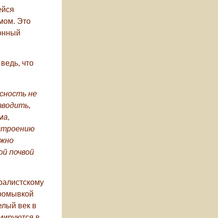
ейся
мом. Это
тонный
ведь, что
сность не
зводить,
ма,
остроению
лжно
ой почвой
ралистскому
промывкой
елый век в
мируются в