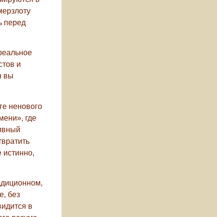
мерзлоту
ь перед
 реальное
стов и
я вы
ге ненового
мени», где
тивный
твратить
 истинно,
адиционном,
е, без
видится в