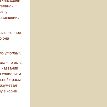
ивилизацией
твенной
х, у
революции».
 зло, черное
о она
ию утопии».
х – то есть
в названии
о социализм
льной» расы
разумевал
му в корне