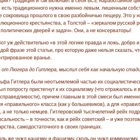
ции? Традиция и так включает в себя ВСЁ наработанное ц
о есть традиционного нужна именно левым, лишенным собс
е сокровища прошлого в свою разбойничью пещеру. Это у ни
люционного крестьянства, а Толстой – «зеркалом русской 
политических дверей и задач». Они, а не консерваторы!
от уж действительно «в этой логике правда и ложь, добро и
дой фразе этой статьи, про которую даже нельзя сказать, чт
ентрированное вранье.
–
от Люгера до Гитлера, мыслил себя как начальную стад
ьфа Гитлера были неотъемлемой частью их социалистически
л попросту пристегнут к их социализму (что отражалось и 
 справедливости), причем главным в этой смеси был именн
ля «правильного» класса (как у большевиков), а для «прави
в, а не только немцев. Гитлеровский тысячелетний рейх под
альность – в точности, как и рейх советский – и уже поэто
рства, самодостаточного в своих границах.
ль же чужд нацизму и фашизму, сколь он чужд коммунизму.