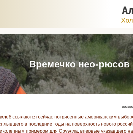
Ал
Хол
Времечко нео-рюсов
возвр
ахлеб ссылаются сейчас потрясенные американским выбо
сплывшего в последние годы на поверхность нового россий
великолепным примером для Оруэлла, впервые указавшего на