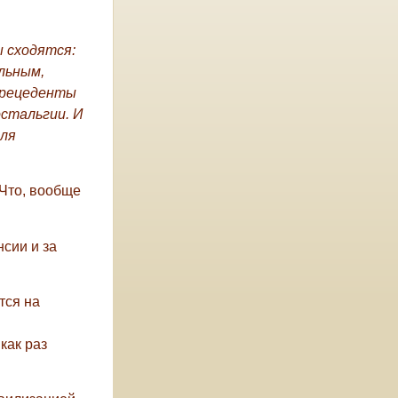
ы сходятся:
льным,
прецеденты
стальгии. И
для
 Что, вообще
сии и за
тся на
как раз