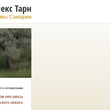
екс Тарн
мы Самарии
ат к оглавлению
ром нео-рюсы
ского левого