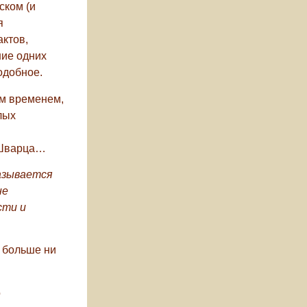
ском (и
я
ктов,
ние одних
одобное.
ым временем,
лых
я Шварца…
казывается
не
сти и
и больше ни
о