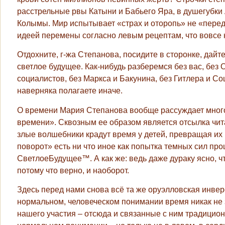
расстрельные рвы Катыни и Бабьего Яра, в душегубки
Колымы. Мир испытывает «страх и оторопь» не «перед
идеей перемены согласно левым рецептам, что вовсе 
Отдохните, г-жа Степанова, посидите в сторонке, дай
светлое будущее. Как-нибудь разберемся без вас, без 
социалистов, без Маркса и Бакунина, без Гитлера и Со
наверняка полагаете иначе.
О времени Мария Степанова вообще рассуждает много 
времени». Сквозным ее образом является отсылка чит
злые волшебники крадут время у детей, превращая и
поворот» есть ни что иное как попытка темных сил про
СветлоеБудущее™. А как же: ведь даже дураку ясно, ч
потому что верно, и наоборот.
Здесь перед нами снова всё та же оруэлловская инвер
нормальном, человеческом понимании время никак не за
нашего участия – отсюда и связанные с ним традицион