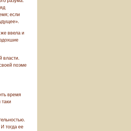
ого разума.
ряд
емя; если
будущее».
 же ввела и
издохшие
й власти.
 своей поэме
вить время
 таки
тельностью.
И тогда ее