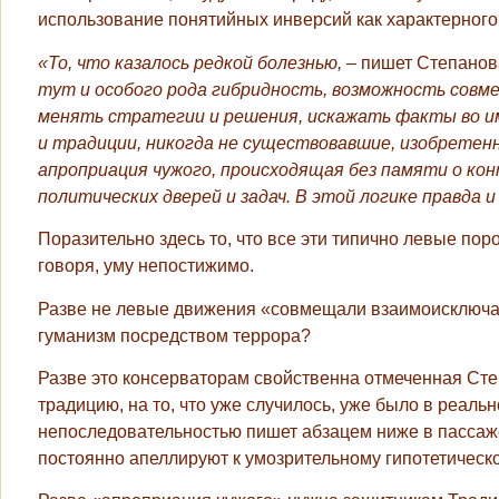
использование понятийных инверсий как характерного
«То, что казалось редкой болезнью,
– пишет Степанов
тут и особого рода гибридность, возможность сов
менять стратегии и решения, искажать факты во и
и традиции, никогда не существовавшие, изобретен
апроприация чужого, происходящая без памяти о ко
политических дверей и задач. В этой логике правда и
Поразительно здесь то, что все эти типично левые по
говоря, уму непостижимо.
Разве не левые движения «совмещали взаимоисключаю
гуманизм посредством террора?
Разве это консерваторам свойственна отмеченная Сте
традицию, на то, что уже случилось, уже было в реал
непоследовательностью пишет абзацем ниже в пассаже 
постоянно апеллируют к умозрительному гипотетичес