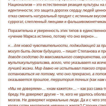
Национализм – это естественная реакция культуры на
идентичности; это защита дорогих сердцу людей ценно
отказ сменить натуральный продукт с истинным вкусом
суррогат, слепленный лжецами и фальшивомонетчикам
Поразительна и уверенность этих типов в единственно
«учение Маркса истинно, потому что оно верно»…
«…для новой чувствительности, поджидающей за пра
могут быть делом будущего,
– пишет Степанова и пр
доводя сходство до максимального совершенства, из
мультикультурализма, всего, что указывает на все
лучшей жизни. Мир давно не испытывал такого стра
остановиться не потому, что оно прекрасно, а пот
оказывается прошлое, территория точных (как нам к
«Мы не доверяем»… «нам кажется»… – как раз сама-то
бреду. Не доверяют другие – те, кого не удалось об
мозгов. Не доверяют нормальные люди. Да и с чего эт
крови сотен миллионов невинных жертв? Строчки степ