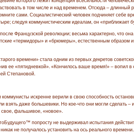
цевине которого лежит концепция всесильности человеческ
ластвовать в том числе и над временем. Отсюда – длинный 
омните сами. Социалистический человек подчиняет себе вр
четыре; следуя коммунистическим идеалам, он «приближает 
после Французской революции; весьма характерно, что она
иотские «термидоры» и «брюмеры», естественным образом 
тарого времени» стала одним из первых декретов советско
нив ее «пятидневкой». «Кончилось ваше время!» – вопил в
ией Степановой.
или коммунисты искренне верили в свою способность остано
ли взять даже большевики. Но кое-что они могли сделать – и
свое, фальшивое, «новое».
огоБудущего™ попросту не выдерживал испытания действи
икак не получалось установить на ось реального времени. 