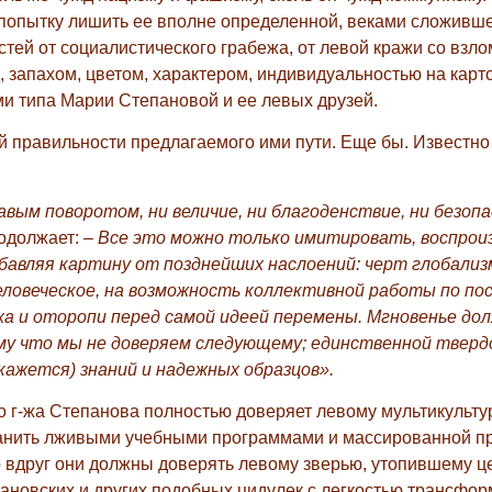
 попытку лишить ее вполне определенной, веками сложивш
стей от социалистического грабежа, от левой кражи со взло
, запахом, цветом, характером, индивидуальностью на кар
и типа Марии Степановой и ее левых друзей.
й правильности предлагаемого ими пути. Еще бы. Известно 
вым поворотом, ни величие, ни благоденствие, ни безопа
одолжает: –
Все это можно только имитировать, воспрои
бавляя картину от позднейших наслоений: черт глобализ
человеческое, на возможность коллективной работы по п
ха и оторопи перед самой идеей перемены. Мгновенье до
ому что мы не доверяем следующему; единственной тверд
ажется) знаний и надежных образцов».
 г-жа Степанова полностью доверяет левому мультикульту
олванить лживыми учебными программами и массированной 
о вдруг они должны доверять левому зверью, утопившему ц
ановских и других подобных цидулек с легкостью трансфор