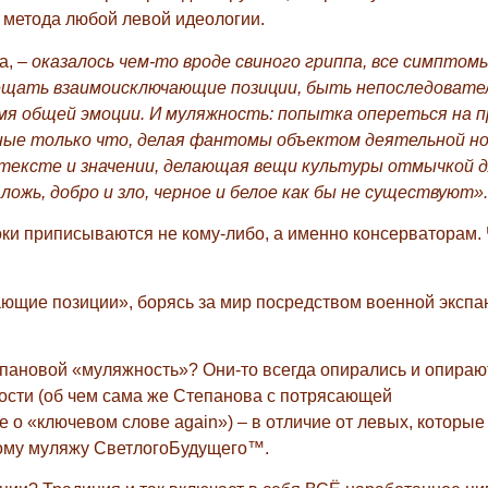
 метода любой левой идеологии.
а, –
оказалось чем-то вроде свиного гриппа, все симптом
мещать взаимоисключающие позиции, быть непоследовате
мя общей эмоции. И муляжность: попытка опереться на 
ные только что, делая фантомы объектом деятельной но
нтексте и значении, делающая вещи культуры отмычкой 
 ложь, добро и зло, черное и белое как бы не существуют».
роки приписываются не кому-либо, а именно консерваторам.
щие позиции», борясь за мир посредством военной экспан
пановой «муляжность»? Они-то всегда опирались и опираю
ьности (об чем сама же Степанова с потрясающей
о «ключевом слове again») – в отличие от левых, которые 
кому муляжу СветлогоБудущего™.