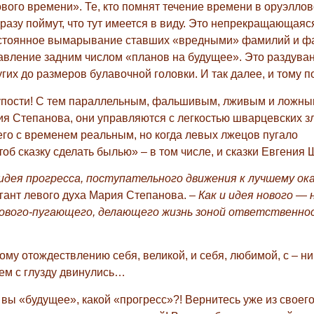
вого времени». Те, кто помнят течение времени в оруэллов
азу поймут, что тут имеется в виду. Это непрекращающаяс
стоянное вымарывание ставших «вредными» фамилий и фа
вление задним числом «планов на будущее». Это раздува
их до размеров булавочной головки. И так далее, и тому п
Глупости! С тем параллельным, фальшивым, лживым и ложн
рия Степанова, они управляются с легкостью шварцевских з
его с временем реальным, но когда левых лжецов пугало
тоб сказку сделать былью» – в том числе, и сказки Евгени
 идея прогресса, поступательного движения к лучшему о
гант левого духа Мария Степанова. –
Как и идея нового — 
 нового-пугающего, делающего жизнь зоной ответственно
ому отождествлению себя, великой, и себя, любимой, с – н
ем с глузду двинулись…
 вы «будущее», какой «прогресс»?! Вернитесь уже из своег