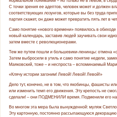
нормальном понимании – но только не в левом, в серд
С точки зрения ее адептов, человек может и должен в
соответствующих лозунгов, которые вы без труда прип
партия скажет, он даже может превратить пять лет в 
Само понятие «нового времени» появилось в обиходе 
новый календарь, заставив людей заучивать свои ид
затем вместе с революционерами.
Тем же путем пошли и большевики-ленинцы: отмена «с
Затем выбросили в утиль и само понятие недели, заме
Маяковский, тоже – и неспроста – вспоминаемый Мар
«Клячу истории загоним! Левой! Левой! Левой!»
Дело тут, конечно, не в том, что якобинцы, фашисты 
или изменить темп его движения. Эту крепость не смог
сделали! – они ПОДМЕНИЛИ время. Подменили его на 
Во многом эта мера была вынужденной: муляж Светл
Эту картонную, постоянно рассыпающуюся декорацию н