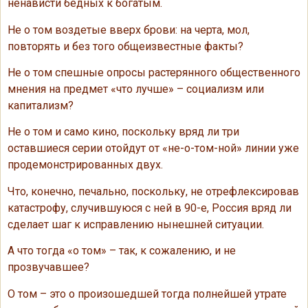
ненависти бедных к богатым.
Не о том воздетые вверх брови: на черта, мол,
повторять и без того общеизвестные факты?
Не о том спешные опросы растерянного общественного
мнения на предмет «что лучше» – социализм или
капитализм?
Не о том и само кино, поскольку вряд ли три
оставшиеся серии отойдут от «не-о-том-ной» линии уже
продемонстрированных двух.
Что, конечно, печально, поскольку, не отрефлексировав
катастрофу, случившуюся с ней в 90-е, Россия вряд ли
сделает шаг к исправлению нынешней ситуации.
А что тогда «о том» – так, к сожалению, и не
прозвучавшее?
О том – это о произошедшей тогда полнейшей утрате