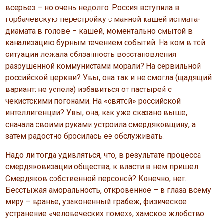
всерьез – но очень недолго. Россия вступила в
горбачевскую перестройку с манной кашей истмата-
диамата в голове – кашей, моментально смытой в
канализацию бурным течением событий. На ком в той
ситуации лежала обязанность восстановления
разрушенной коммунистами морали? На сервильной
российской церкви? Увы, она так и не смогла (щадящий
вариант: не успела) избавиться от пастырей с
чекистскими погонами. На «святой» российской
интеллигенции? Увы, она, как уже сказано выше,
сначала своими руками устроила смердяковщину, а
затем радостно бросилась ее обслуживать.
Надо ли тогда удивляться, что, в результате процесса
смердяковизации общества, к власти в нем пришел
Смердяков собственной персоной? Конечно, нет.
Бесстыжая аморальность, откровенное – в глаза всему
миру – вранье, узаконенный грабеж, физическое
устранение «человеческих помех», хамское жлобство