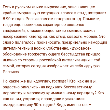
Есть в русском языке выражение, описывающее
крайне аморальную ситуацию: «совсем стыд потеряли».
В 90-е годы Россия совсем потеряла стыд. Помните,
тогда еще появилось характерное словечко
«пафосный», описывающее такие «маниловские»
несерьезные категории, как стыд, совесть, мораль. Это
слово полагалось произносить, презрительно наморщив
интеллигентный носик. Собственно, «духовное»
обоснование торжествующего бесстыдства пришло
именно со стороны российской интеллигенции – той
самой, которая сегодня изображает из себя «другую
Россию».
Но какие же вы «другие», господа? Кто, как не вы,
радостно ринулись «на подхват» бессовестному
воровству и мерзкому криминальному переделу? Кто,
как не вы, устроили, оправдали и узаконили
смердяковщину 90-х годов? Ведь именно так –