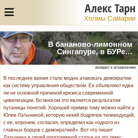
Алекс Тарн
Холмы Самарии
В бананово-лимонном
Сингапуре, в БУРе…
возврат к оглавлению
В последнее время стало модно атаковать демократию
как систему управления обществом. Ее объявляют едва
ли не основной причиной кризиса современной
цивилизации. Во многом это является результатом
путаницы понятий. Хороший пример тому можно найти у
Юлии Латыниной, которую некий бодрячок-телеведущий,
с ее, впрочем, согласия, определил как «одного из
главных борцов с демократией». Вот что пишет
Латынина в своей программной статье на эту тему: