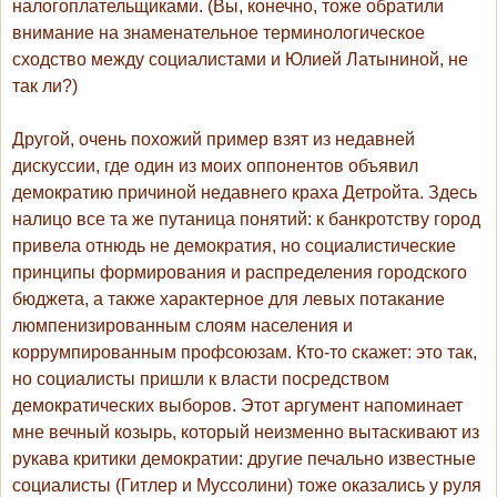
налогоплательщиками. (Вы, конечно, тоже обратили
внимание на знаменательное терминологическое
сходство между социалистами и Юлией Латыниной, не
так ли?)
Другой, очень похожий пример взят из недавней
дискуссии, где один из моих оппонентов объявил
демократию причиной недавнего краха Детройта. Здесь
налицо все та же путаница понятий: к банкротству город
привела отнюдь не демократия, но социалистические
принципы формирования и распределения городского
бюджета, а также характерное для левых потакание
люмпенизированным слоям населения и
коррумпированным профсоюзам. Кто-то скажет: это так,
но социалисты пришли к власти посредством
демократических выборов. Этот аргумент напоминает
мне вечный козырь, который неизменно вытаскивают из
рукава критики демократии: другие печально известные
социалисты (Гитлер и Муссолини) тоже оказались у руля