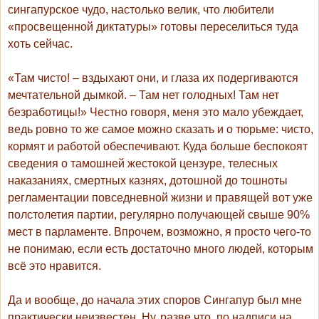
сингапурское чудо, настолько велик, что любители
«просвещенной диктатуры» готовы переселиться туда
хоть сейчас.
«Там чисто! – вздыхают они, и глаза их подергиваются
мечтательной дымкой. – Там нет голодных! Там нет
безработицы!» Честно говоря, меня это мало убеждает,
ведь ровно то же самое можно сказать и о тюрьме: чисто,
кормят и работой обеспечивают. Куда больше беспокоят
сведения о тамошней жестокой цензуре, телесных
наказаниях, смертных казнях, дотошной до тошноты
регламентации повседневной жизни и правящей вот уже
полстолетия партии, регулярно получающей свыше 90%
мест в парламенте. Впрочем, возможно, я просто чего-то
не понимаю, если есть достаточно много людей, которым
всё это нравится.
Да и вообще, до начала этих споров Сингапур был мне
практически неизвестен. Ну, разве что, по надписи на