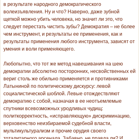
в результате народного демократического
волеизъявления. Ну и что? Наверно, даже зубной
щеткой можно убить человека, но значит ли это, что
следует перестать чистить зубы? Демократия – не более
чем инструмент, и результаты ее применения, как и
результаты применения любого инструмента, зависят от
умения и воли применяющего.
Любопытно, что тот же метод навешивания на шею
демократии абсолютно посторонних, несвойственных ей
вериг столь же обильно применяется и противниками
Латыниной по политическому дискурсу: левой
социалистической шоблой. Левые отождествляют
демократию с собой, назначая в ее неотъемлемые
спутники всевозможных уродливых чудищ:
политкорректность, «исправляющую» дискриминацию,
верховенство неизбираемой судебной власти,
мультикультурализм и прочие орудия своего
тоталитарного арсенала. Забавно, не правда ли? И