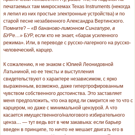
печатаемых там микросхемах Texas Instruments (некогда
я лепил из них простые электронные устройства) и по
старой песне незабвенного Александра Вертинского.
Помните? –
«В бананово-лимонном Сингапуре, в
БУРе…»
БУР, если кто не знает, «барак усиленного
режима». Или, в переводе с русско-лагерного на русско-
человеческий, карцер.
К сожалению, я не знаком с Юлией Леонидовной
Латыниной, но ее тексты и выступления
свидетельствуют о характере независимом, с ярко
выраженным, возможно, даже гипертрофированным
чувством собственного достоинства. Это заставляет
меня предположить, что она вряд ли смирится не то что с
карцером, но даже с минимальной цензурой. А что
касается имущественного/налогового избирательного
ценза… — тут ведь вот в чем закавыка: если барьер
введен в принципе, то ничто не мешает двигать его в