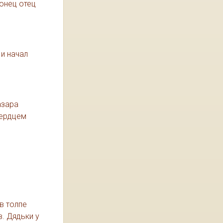
конец отец
 и начал
азара
сердцем
в толпе
. Дядьки у