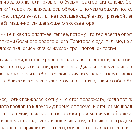
 они ходко хлюпали грязью по бурым тракторным колеям. О
онкий ледок; их приходилось обходить по чавкающему полю,
 висел лицом вниз, глядя на проплывающий внизу грязевой л
я себя машинистом шагающего экскаватора.
 чище и как-то опрятнее, теплее, потому что лес всегда опря
евками больного серого снега. Трактора сюда, видимо, не 
е даже виднелись клочки жухлой прошлогодней травы.
и дядьками, которые располагались вдоль дороги, разложи
им от дождя или какой другой влаги. Дядьки переминались с
идом смотрели в небо, перекидывая по углам рта круто зал
, а ближе к середине уже стояли вплотную, так что обе об
ся, Толик прижался к отцу и не стал возражать, когда тот в
дного продавца к другому; время от времени отец обменивал
непонятными, приседал на корточки, рассматривал обложки
 перелистывал, кивая и цокая языком, а Толик стоял рядом
одавец не прикрикнул на него, боясь за свой драгоценный т