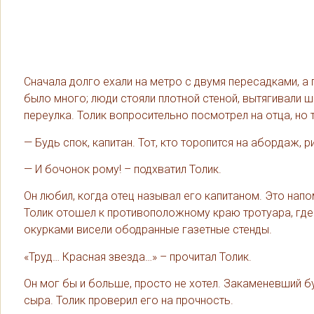
Сначала долго ехали на метро с двумя пересадками, а
было много; люди стояли плотной стеной, вытягивали 
переулка. Толик вопросительно посмотрел на отца, но 
— Будь спок, капитан. Тот, кто торопится на абордаж, р
— И бочонок рому! – подхватил Толик.
Он любил, когда отец называл его капитаном. Это напо
Толик отошел к противоположному краю тротуара, где
окурками висели ободранные газетные стенды.
«Труд… Красная звезда…» – прочитал Толик.
Он мог бы и больше, просто не хотел. Закаменевший б
сыра. Толик проверил его на прочность.