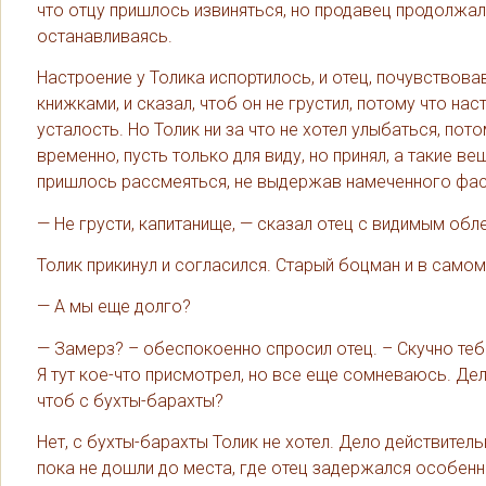
что отцу пришлось извиняться, но продавец продолжал
останавливаясь.
Настроение у Толика испортилось, и отец, почувствовав
книжками, и сказал, чтоб он не грустил, потому что на
усталость. Но Толик ни за что не хотел улыбаться, пото
временно, пусть только для виду, но принял, а такие в
пришлось рассмеяться, не выдержав намеченного фас
— Не грусти, капитанище, — сказал отец с видимым обл
Толик прикинул и согласился. Старый боцман и в самом
— А мы еще долго?
— Замерз? – обеспокоенно спросил отец. – Скучно тебе
Я тут кое-что присмотрел, но все еще сомневаюсь. Де
чтоб с бухты-барахты?
Нет, с бухты-барахты Толик не хотел. Дело действител
пока не дошли до места, где отец задержался особенн