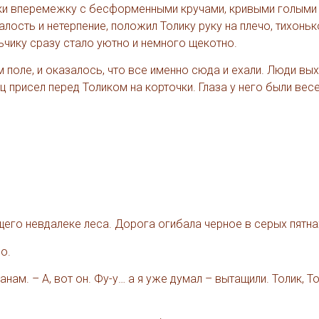
ки вперемежку с бесформенными кручами, кривыми голыми
алость и нетерпение, положил Толику руку на плечо, тихоньк
ьчику сразу стало уютно и немного щекотно.
 поле, и оказалось, что все именно сюда и ехали. Люди вых
ц присел перед Толиком на корточки. Глаза у него были вес
его невдалеке леса. Дорога огибала черное в серых пятна
о.
нам. – А, вот он. Фу-у… а я уже думал – вытащили. Толик, То