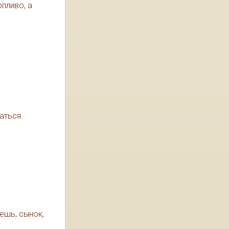
опливо, а
аться.
ешь, сынок,