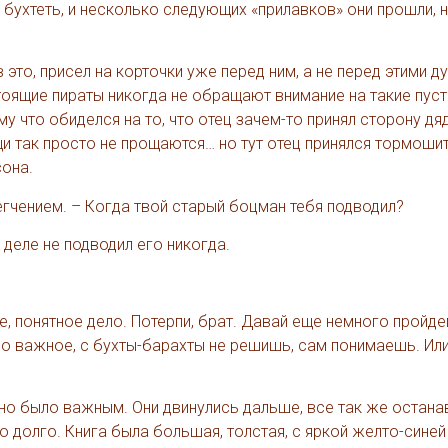
 бухтеть, и несколько следующих «прилавков» они прошли, 
 это, присел на корточки уже перед ним, а не перед этими д
стоящие пираты никогда не обращают внимание на такие пуст
му что обиделся на то, что отец зачем-то принял сторону дяд
ещи так просто не прощаются… но тут отец принялся тормошит
она.
егчением. – Когда твой старый боцман тебя подводил?
 деле не подводил его никогда.
, понятное дело. Потерпи, брат. Давай еще немного пройде
ло важное, с бухты-барахты не решишь, сам понимаешь. Или
ьно было важным. Они двинулись дальше, все так же остана
о долго. Книга была большая, толстая, с яркой желто-синей