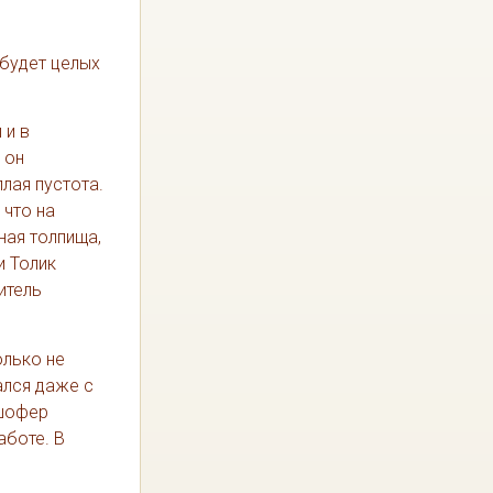
 будет целых
 и в
 он
плая пустота.
 что на
ная толпища,
и Толик
итель
олько не
ался даже с
 шофер
аботе. В