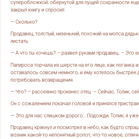
суперобложкой, обернутой для пущей сохранности еще и
закрыл книгу и спросил:
— Сколько?
Продавец, толстый, низенький, похожий на мопса дядька
листать.
— А что ты хочешь? – развел руками продавец. – Это
Папироса торчала из шерсти на его лице, как поганка и
оставалось совсем немного, и ему хотелось быстрее 
потребовать возвращения.
— Что? – рассеянно произнес отец. – Сейчас, Толик, се
Он с сожалением покачал головой и принялся пристраи
— Это для нас слишком дорого… Подожди, Толик, я уже
Продавец крякнул и посмотрел в небо, как будто спраш
возник какой-то непонятный ропот, что-то новое, отли