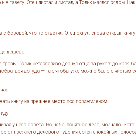
 в газету. Отец листал и листал, а Толик маялся рядом. На
 с бородой, что-то ответил. Отец охнул, снова открыл книгу
 еще дешево…
з травы. Толик нетерпеливо дернул отца за рукав: до края б
добраться дотуда — так, чтобы уже можно было с чистым 
йчас…
вать книгу на прежнее место под полиэтиленом.
 иду…
ивая у него совета. Но небо, понятное дело, молчало. Зато 
чное от прежнего делового гудения сотен спокойных голосов