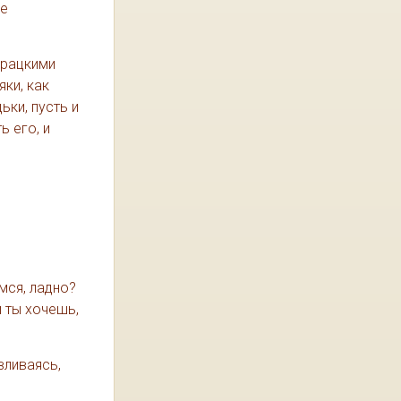
не
урацкими
яки, как
ьки, пусть и
ь его, и
мся, ладно?
 ты хочешь,
вливаясь,