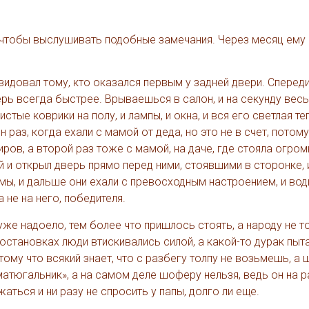
й, чтобы выслушивать подобные замечания. Через месяц ему
видовал тому, кто оказался первым у задней двери. Спереди
рь всегда быстрее. Врываешься в салон, и на секунду весь
истые коврики на полу, и лампы, и окна, и вся его светлая те
 раз, когда ехали с мамой от деда, но это не в счет, потому
ов, а второй раз тоже с мамой, на даче, где стояла огром
й и открыл дверь прямо перед ними, стоявшими в сторонке, 
ы, и дальше они ехали с превосходным настроением, и вод
 не на него, победителя.
уже надоело, тем более что пришлось стоять, а народу не т
 остановках люди втискивались силой, а какой-то дурак пыт
потому что всякий знает, что с разбегу толпу не возьмешь, а
матюгальник», а на самом деле шоферу нельзя, ведь он на р
ться и ни разу не спросить у папы, долго ли еще.