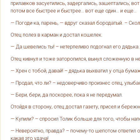
прилавков засуетились, задергались, зашептались; вот
потом все быстрее и быстрее… вот еще один… и еще…
— Погоди-ка, парень, — вдруг сказал бородатый. – Скол
Отец полез в карман и достал кошелек.
— Да шевелись ты! – нетерпеливо подогнал его дядька. 
Отец кивнул и тоже заторопился, вынул сложенную в н
— Хрен с тобой, давай! – дядька выхватил у отца бума
— Продал, что ли? – недоверчиво произнес отец, улыба
— Бери, бери, да поскорее, пока я не передумал.
Отойдя в сторону, отец достал газету, присел и бережн
— Купили? – спросил Толик больше для того, чтобы нап
— Невероятно, правда? – почему-то шепотом ответил от
какая это удача!