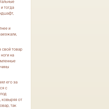
стальные
 и тогда
андшафт,
тнее и
заезжали,
в свой товар
 ноги на
омленные
очины
зял его за
ся с
 под
, ковыряя от
овар, так