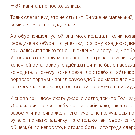
— Эй, капитан, не поскользнись!
Толик сделал вид, что не слышит. Он уже не маленьки
семь лет. Угол не поддавался.
Автобус пришел пустой, видимо, с кольца, и Толик поза
середине автобуса — ступеньки, поэтому в заднюю две
принадлежит только тебе – и сиденья, и поручни, и ребр
У Толика такое получилось всего два раза в жизни: один
конечной остановке у кладбища почти не было пассажир
но водитель почему-то не доехал до столба с табличко
ворвался первым и занял самое удобное место для мам
поглядывал в зеркало, в основном почему-то на маму, а
И снова пришлось ехать ужасно долго, так что Толику 
убавлялось, но все прибывало и прибывало, так что на
разбегу, и, конечно же, у него ничего не получилось, 
ругался по матюгальнику – это только так говорится «
общем, было непросто, и стоило большого труда сдержа