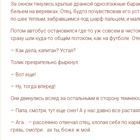
За окном тянулись крытые дранкой одноэтажные бара
бельем на веревках. Отец, будто почувствовав его уст
по шее теплым, забравшимся под шарф пальцем, и мал
Потом автобус остановился где-то уж совсем в чистом
сразу шли куда-то общим потоком, как на футболе. Оте
— Как дела, капитан? Устал?
Толик презрительно фыркнул.
— Вот еще!
— Ну, тогда вперед!
Они двинулись вслед за остальными в сторону темнеющ
— Папа, смотри, тут еще снег! А у нас давно все растаял
— Ага… — рассеянно отвечал отец, хлопая себя по карма
грязь, смотри… ах ты, боже ж мой…