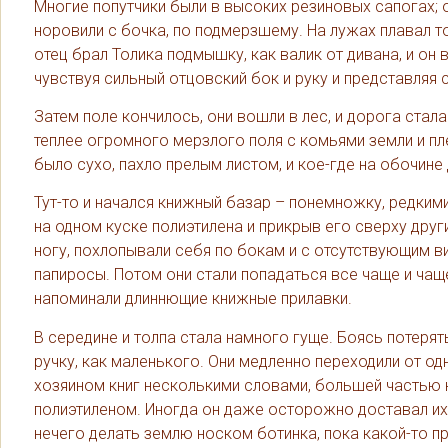
Многие попутчики были в высоких резиновых сапогах;
норовили с бочка, по подмерзшему. На лужах плавал т
отец брал Толика подмышку, как валик от дивана, и он
чувствуя сильный отцовский бок и руку и представля
Затем поле кончилось, они вошли в лес, и дорога стала
теплее огромного мерзлого поля с комьями земли и пл
было сухо, пахло прелым листом, и кое-где на обочин
Тут-то и начался книжный базар – понемножку, редким
на одном куске полиэтилена и прикрыв его сверху друг
ногу, похлопывали себя по бокам и с отсутствующим в
папиросы. Потом они стали попадаться все чаще и чаще
напоминали длиннющие книжные прилавки.
В середине и толпа стала намного гуще. Боясь потерять
ручку, как маленького. Они медленно переходили от о
хозяином книг несколькими словами, большей частью 
полиэтиленом. Иногда он даже осторожно доставал их и
нечего делать землю носком ботинка, пока какой-то пр