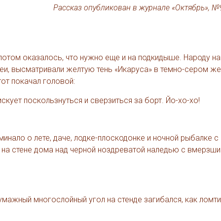
Рассказ опубликован в журнале «Октябрь», №9
 потом оказалось, что нужно еще и на подкидыше. Народу н
шеи, высматривали желтую тень «Икаруса» в темно-сером ж
тот покачал головой:
искует поскользнуться и сверзиться за борт. Йо-хо-хо!
минало о лете, даче, лодке-плоскодонке и ночной рыбалке с
 на стене дома над черной ноздреватой наледью с вмерзши
умажный многослойный угол на стенде загибался, как ломт