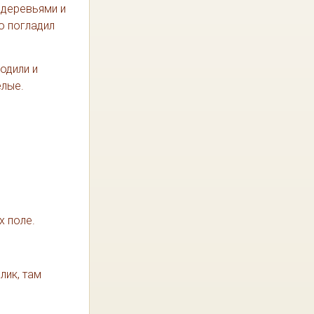
 деревьями и
о погладил
одили и
елые.
х поле.
лик, там