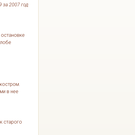
 за 2007 год
а остановке
елобе
 костром.
ми в нее
ик старого