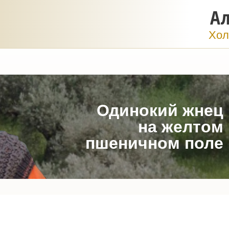
Ал
Хол
Одинокий жнец
на желтом
пшеничном поле