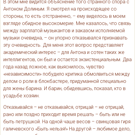
В этом мне видится объяснение того странного спора с
Антоном Долиным. Я смотрел на происходящее со
стороны, то есть отстраненно, – ему виделось в моем
взгляде обидное высокомерие. Мне казалось, что связь
между зарплатой музыкантов и заказом исполняемой
музыки очевидна, – он упорно отказывался признавать
эту очевидность. Для меня этот вопрос представляет
академический интерес – для Антона и сотен таких же
интеллигентов, он был и остается экзистенциальным. Два
года назад ложное, как выяснилось, чувство
«независимости» побудило критика обмолвиться между
делом о роли в блокбастере, придуманной специально
для жены барина. И барин, обидевшись, показал, кто в
усадьбе хозяин.
Отказывайся – не отказывайся, отрицай – не отрицай,
рано или поздно приходит время решать – быть или не
быть петрушкой. На одной чаше весов – свинцовая гиря
галичевского «Быть нельзя!» На другой – любимое дело,