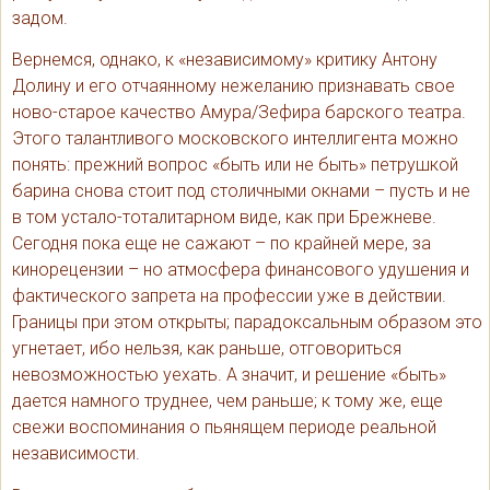
задом.
Вернемся, однако, к «независимому» критику Антону
Долину и его отчаянному нежеланию признавать свое
ново-старое качество Амура/Зефира барского театра.
Этого талантливого московского интеллигента можно
понять: прежний вопрос «быть или не быть» петрушкой
барина снова стоит под столичными окнами – пусть и не
в том устало-тоталитарном виде, как при Брежневе.
Сегодня пока еще не сажают – по крайней мере, за
кинорецензии – но атмосфера финансового удушения и
фактического запрета на профессии уже в действии.
Границы при этом открыты; парадоксальным образом это
угнетает, ибо нельзя, как раньше, отговориться
невозможностью уехать. А значит, и решение «быть»
дается намного труднее, чем раньше; к тому же, еще
свежи воспоминания о пьянящем периоде реальной
независимости.