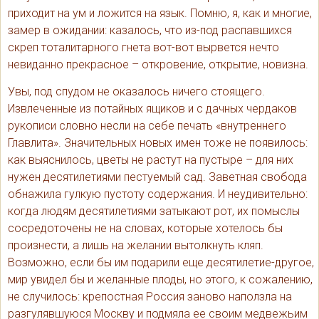
приходит на ум и ложится на язык. Помню, я, как и многие,
замер в ожидании: казалось, что из-под распавшихся
скреп тоталитарного гнета вот-вот вырвется нечто
невиданно прекрасное – откровение, открытие, новизна.
Увы, под спудом не оказалось ничего стоящего.
Извлеченные из потайных ящиков и с дачных чердаков
рукописи словно несли на себе печать «внутреннего
Главлита». Значительных новых имен тоже не появилось:
как выяснилось, цветы не растут на пустыре – для них
нужен десятилетиями пестуемый сад. Заветная свобода
обнажила гулкую пустоту содержания. И неудивительно:
когда людям десятилетиями затыкают рот, их помыслы
сосредоточены не на словах, которые хотелось бы
произнести, а лишь на желании вытолкнуть кляп.
Возможно, если бы им подарили еще десятилетие-другое,
мир увидел бы и желанные плоды, но этого, к сожалению,
не случилось: крепостная Россия заново наползла на
разгулявшуюся Москву и подмяла ее своим медвежьим