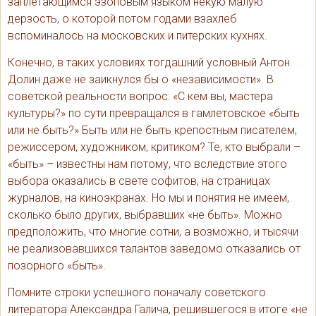
заплетающимся эзоповым языком некую малую
дерзость, о которой потом годами взахлеб
вспоминалось на московских и питерских кухнях.
Конечно, в таких условиях тогдашний условный Антон
Долин даже не заикнулся бы о «независимости». В
советской реальности вопрос: «С кем вы, мастера
культуры?» по сути превращался в гамлетовское «быть
или не быть?» Быть или не быть крепостным писателем,
режиссером, художником, критиком? Те, кто выбрали –
«быть» – известны нам потому, что вследствие этого
выбора оказались в свете софитов, на страницах
журналов, на киноэкранах. Но мы и понятия не имеем,
сколько было других, выбравших «не быть». Можно
предположить, что многие сотни, а возможно, и тысячи
не реализовавшихся талантов заведомо отказались от
позорного «быть».
Помните строки успешного поначалу советского
литератора Александра Галича, решившегося в итоге «не