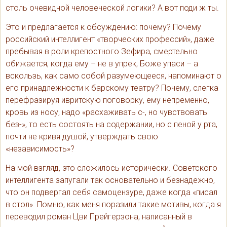
столь очевидной человеческой логики? А вот поди ж ты.
Это и предлагается к обсуждению: почему? Почему
российский интеллигент «творческих профессий», даже
пребывая в роли крепостного Зефира, смертельно
обижается, когда ему – не в упрек, Боже упаси – а
вскользь, как само собой разумеющееся, напоминают о
его принадлежности к барскому театру? Почему, слегка
перефразируя ивритскую поговорку, ему непременно,
кровь из носу, надо «расхаживать с-, но чувствовать
без-», то есть состоять на содержании, но с пеной у рта,
почти не кривя душой, утверждать свою
«независимость»?
На мой взгляд, это сложилось исторически. Советского
интеллигента запугали так основательно и безнадежно,
что он подвергал себя самоцензуре, даже когда «писал
в стол». Помню, как меня поразили такие мотивы, когда я
переводил роман Цви Прейгерзона, написанный в