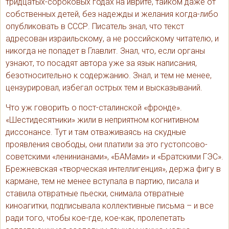
тридцатых-сороковых годах на иврите, тайком даже от
собственных детей, без надежды и желания когда-либо
опубликовать в СССР. Писатель знал, что текст
адресован израильскому, а не российскому читателю, и
никогда не попадет в Главлит. Знал, что, если органы
узнают, то посадят автора уже за язык написания,
безотносительно к содержанию. Знал, и тем не менее,
цензурировал, избегал острых тем и высказываний.
Что уж говорить о пост-сталинской «фронде».
«Шестидесятники» жили в неприятном когнитивном
диссонансе. Тут и там отваживаясь на скудные
проявления свободы, они платили за это густопсово-
советскими «ленинианами», «БАМами» и «Братскими ГЭС».
Брежневская «творческая интеллигенция», держа фигу в
кармане, тем не менее вступала в партию, писала и
ставила отвратные пьески, снимала отвратные
киноагитки, подписывала коллективные письма – и все
ради того, чтобы кое-где, кое-как, пролепетать