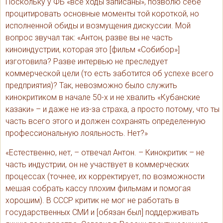
Поскольку у ФБ «все ходы записаны», позволю себе
процитировать основные моменты той короткой, но
исполненной обиды и возмущения дискуссии. Мой
вопрос звучал так: «Антон, разве вы не часть
киноиндустрии, которая это [фильм «Собибор»]
изготовила? Разве интервью не преследует
коммерческой цели (то есть заботится об успехе всего
предприятия)? Так, невозможно было служить
кинокритиком в начале 50-х и не хвалить «Кубанские
казаки» – и даже не из-за страха, а просто потому, что ты
часть всего этого и должен сохранять определенную
профессиональную лояльность. Нет?»
«Естественно, нет, – отвечал Антон. – Кинокритик – не
часть индустрии, он не участвует в коммерческих
процессах (точнее, их корректирует, по возможности
мешая собрать кассу плохим фильмам и помогая
хорошим). В СССР критик не мог не работать в
государственных СМИ и [обязан был] поддерживать