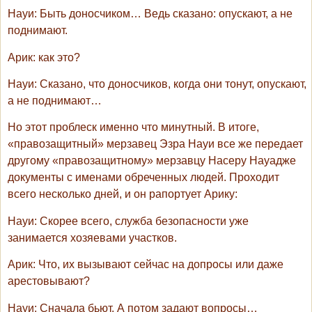
Науи
: Быть доносчиком… Ведь сказано: опускают, а не
поднимают.
Арик
: как это?
Науи
: Сказано, что доносчиков, когда они тонут, опускают,
а не поднимают…
Но этот проблеск именно что минутный. В итоге,
«правозащитный» мерзавец Эзра Науи все же передает
другому «правозащитному» мерзавцу Насеру Науадже
документы с именами обреченных людей. Проходит
всего несколько дней, и он рапортует Арику:
Науи
: Скорее всего, служба безопасности уже
занимается хозяевами участков.
Арик
: Что, их вызывают сейчас на допросы или даже
арестовывают?
Науи
: Сначала бьют. А потом задают вопросы…