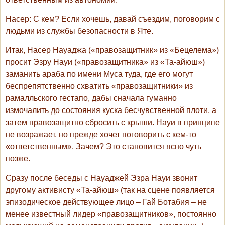
Насер
: С кем? Если хочешь, давай съездим, поговорим с
людьми из службы безопасности в Яте.
Итак, Насер Науаджа («правозащитник» из «Бецелема»)
просит Эзру Науи («правозащитника» из «Та-айюш»)
заманить араба по имени Муса туда, где его могут
беспрепятственно схватить «правозащитники» из
рамалльского гестапо, дабы сначала гуманно
измочалить до состояния куска бесчувственной плоти, а
затем правозащитно сбросить с крыши. Науи в принципе
не возражает, но прежде хочет поговорить с кем-то
«ответственным». Зачем? Это становится ясно чуть
позже.
Сразу после беседы с Науаджей Эзра Науи звонит
другому активисту «Та-айюш» (так на сцене появляется
эпизодическое действующее лицо – Гай Ботабия – не
менее известный лидер «правозащитников», постоянно