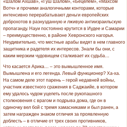
«Шалом Ахшав», «Гуш Шалом», «Бецелем», «Махсом
Вотч» и прочими аналогичными конторами, которые
интенсивно перерабатывают деньги европейских
доброхотов в разнузданную и лживую антиизраильскую
пропаганду. Науи постоянно крутится в Иудее и Самарии
– преимущественно, в районе Хевронского нагорья.
Неудивительно, что местные арабы видят в нем главного
защитника и радетеля их интересов. Знали бы они, с
каким мерзким чудовищем сталкивает их судьба…
Что касается Арика… – это вымышленное имя.
Вымышлена и его легенда. Левый функционер? Ха-ха.
На самом деле этот парень – герой недавней войны,
участник известного сражения в Саджаийе, в котором
ему удалось чудом уцелеть после рукопашного
столкновения с врагом и подрыва дома, где он в
одиночку вел бой с тремя хамасниками и был ранен, а
затем награжден знаком отличия за проявленную
доблесть – в отличие от трех своих противников,