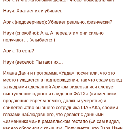
Науи
: Хватает их и убивает.
Арик
(недоверчиво): Убивает реально, физически?
Науи
(спокойно): Ага. А перед этим они сильно
получают… (улыбается)
Арик
: То есть?
Науи
(весело): Пытают их…
Илана Даян и программа «Увда» посчитали, что это
место нуждается в подтверждении, так что сразу вслед
за кадрами сделанной Ариком видеозаписи следует
выступление одного из лидеров ФАТХа («изменники,
продающие евреям землю, должны умереть») и
свидетельство бывшего сотрудника ШАБАКа, своими
глазами наблюдавшего, что делают с данными
«изменниками» в рамалльском гестапо («я сам видел,
как его сбросили с крыши»). Получается, что Эзра Науи