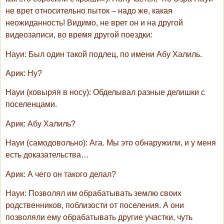
не врет относительно пыток – надо же, какая
неожиданность! Видимо, не врет он и на другой
видеозаписи, во время другой поездки:
Науи
: Был один такой подлец, по имени Абу Халиль.
Арик
: Ну?
Науи
(ковыряя в носу): Обделывал разные делишки с
поселенцами.
Арик
: Абу Халиль?
Науи
(самодовольно): Ага. Мы это обнаружили, и у меня
есть доказательства…
Арик
: А чего он такого делал?
Науи
: Позволял им обрабатывать землю своих
родственников, поблизости от поселения. А они
позволяли ему обрабатывать другие участки, чуть