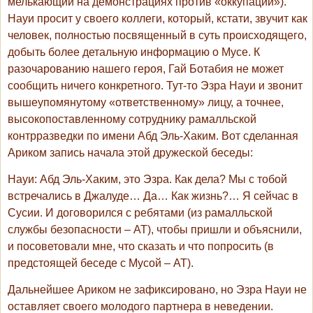
мелькающий на демонстрациях против «оккупации»).
Науи просит у своего коллеги, который, кстати, звучит как
человек, полностью посвященный в суть происходящего,
добыть более детальную информацию о Мусе. К
разочарованию нашего героя, Гай Ботабия не может
сообщить ничего конкретного. Тут-то Эзра Науи и звонит
вышеупомянутому «ответственному» лицу, а точнее,
высокопоставленному сотруднику рамалльской
контрразведки по имени Абд Эль-Хаким. Вот сделанная
Ариком запись начала этой дружеской беседы:
Науи
: Абд Эль-Хаким, это Эзра. Как дела? Мы с тобой
встречались в Джалуде… Да… Как жизнь?… Я сейчас в
Сусии. И договорился с ребятами (из рамалльской
службы безопасности – АТ), чтобы пришли и объяснили,
и посоветовали мне, что сказать и что попросить (в
предстоящей беседе с Мусой – АТ).
Дальнейшее Ариком не зафиксировано, но Эзра Науи не
оставляет своего молодого партнера в неведении.