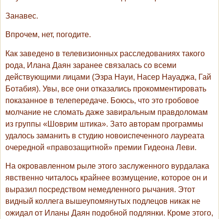
Занавес.
Впрочем, нет, погодите.
Как заведено в телевизионных расследованиях такого
рода, Илана Даян заранее связалась со всеми
действующими лицами (Эзра Науи, Насер Науаджа, Гай
Ботабия). Увы, все они отказались прокомментировать
показанное в телепередаче. Боюсь, что это гробовое
молчание не сломать даже завиральным правдоломам
из группы «Шоврим штика». Зато авторам программы
удалось заманить в студию новоиспеченного лауреата
очередной «правозащитной» премии Гидеона Леви.
На окровавленном рыле этого заслуженного вурдалака
явственно читалось крайнее возмущение, которое он и
выразил посредством немедленного рычания. Этот
видный коллега вышеупомянутых подлецов никак не
ожидал от Иланы Даян подобной подлянки. Кроме этого,