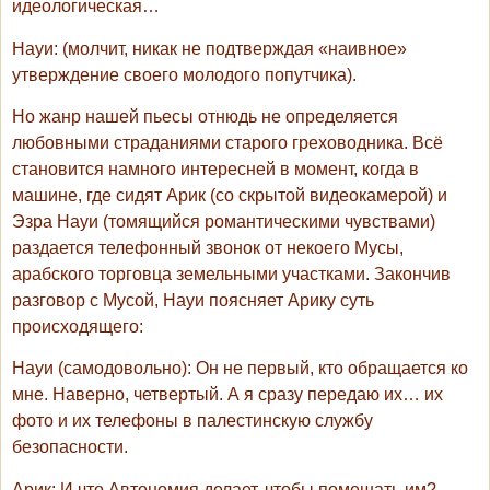
идеологическая…
Науи
: (молчит, никак не подтверждая «наивное»
утверждение своего молодого попутчика).
Но жанр нашей пьесы отнюдь не определяется
любовными страданиями старого греховодника. Всё
становится намного интересней в момент, когда в
машине, где сидят Арик (со скрытой видеокамерой) и
Эзра Науи (томящийся романтическими чувствами)
раздается телефонный звонок от некоего Мусы,
арабского торговца земельными участками. Закончив
разговор с Мусой, Науи поясняет Арику суть
происходящего:
Науи
(самодовольно): Он не первый, кто обращается ко
мне. Наверно, четвертый. А я сразу передаю их… их
фото и их телефоны в палестинскую службу
безопасности.
Арик
: И что Автономия делает, чтобы помешать им?