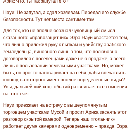
Арик
: Что, ты так запугал его?
Науи
: Не запугал, а сдал хозяевам. Передал его службе
безопасности. Тут нет места сантиментам.
Для тех, кто не вполне осознал чудовищный смысл
сказанного: «правозащитник» Эзра Науи хвастается тем,
что лично приложил руку к пыткам и убийству арабского
земледельца, виновного лишь в том, что полюбовно
договорился с поселенцами даже не о продаже, а всего
лишь о пользовании земельными участками! Но, может
быть, он просто наговаривает на себя, дабы впечатлить
юношу, на которого имеет вполне определенные виды?
Увы, дальнейший ход событий развеивает все сомнения
на этот счет.
Науи приезжает на встречу с вышеупомянутым
торговцем участками Мусой и просит Арика заснять этот
разговор скрытой камерой. Теперь наш «голанчик»
работает двумя камерами одновременно – правда, Эзра