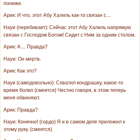
пониже.
Арик
: И что, этот Абу Халиль как-то связан с…
Науи
(перебивает): Сейчас этот Абу Халиль напрямую
связан с Господом Богом! Сидит с Ним за одним столом.
Арик
: А… Правда?
Науи
: Он мертв.
Арик
: Как это?
Науи
(самодовольно): Схватил кондрашку, какое-то
время болел (смеется) Честно говоря, в этом теперь
меня обвиняют.
Арик
: Правда?
Науи
: Конечно! (гордо) Я и в самом деле приложил к
этому руку. (смеется)