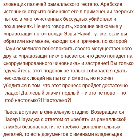
зловещих палачей рамалльского гестапо. Арабские
источники открыто обвиняют его в применении зверских
пыток, в многочисленных бессудных убийствах и
похищениях. Нечего говорить, хорошие знакомые у
«правозащитного» вождя Эзры Науи! Тут же, если вы
обратили внимание, находится и причина, по которой
Науи осмелился побеспокоить своего могущественного
друга: «правозащитник» опасается, что дело попадет на
«коррумпированного чиновника» и застрянет! Вы только
вдумайтесь: этот подонок не только собирается сдать
нескольких людей на пытки и смерть, но и хочет
убедиться в том, что этот процесс пройдет достаточно
гладко! Да, левый значит подлый – и это не ново – но
чтоб настолько?! Настолько?!
Пьеса вступает в финальную стадию. Возвращается
Насер Науаджа с ответом от «ребят» из рамалльской
службы безопасности: те требуют дополнительных
деталей, то есть документов с именами владельцев