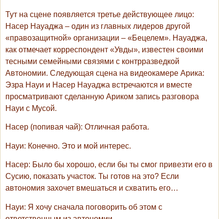
Тут на сцене появляется третье действующее лицо:
Насер Науаджа – один из главных лидеров другой
«правозащитной» организации – «Бецелем». Науаджа,
как отмечает корреспондент «Увды», известен своими
тесными семейными связями с контрразведкой
Автономии. Следующая сцена на видеокамере Арика:
Эзра Науи и Насер Науаджа встречаются и вместе
просматривают сделанную Ариком запись разговора
Науи с Мусой.
Насер
(попивая чай): Отличная работа.
Науи
: Конечно. Это и мой интерес.
Насер
: Было бы хорошо, если бы ты смог привезти его в
Сусию, показать участок. Ты готов на это? Если
автономия захочет вмешаться и схватить его…
Науи
: Я хочу сначала поговорить об этом с
ответственным из автономии.