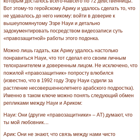
которым досталось всего-навсего по 72 девственницы.
Вот этому-то геройскому Арику и удалось сделать то, что
не удавалось до него никому: войти в доверие к
вышеупомянутому Эзре Науи и детально
задокументировать посредством видеозаписи суть
«правозащитной» работы этого подонка.
Можно лишь гадать, как Арику удалось настолько
понравиться Науи, что тот сделал его своим личным
телохранителем и доверенным лицом. Не исключено, что
пожилой «правозащитник» попросту влюбился
(известно, что в 1992 году Эзру Науи судили за
растление несовершеннолетнего арабского подростка).
Именно в таком ключе можно понять следующий обмен
репликами между Науи и Ариком:
Науи
: Они (другие «правозащитники» – АТ) думают, что
ты мой любовник…
Арик
: Они не знают, что связь между нами чисто