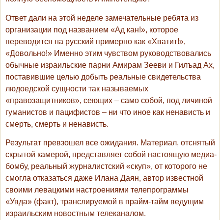
Ответ дали на этой неделе замечательные ребята из
организации под названием «Ад кан!», которое
переводится на русский примерно как «Хватит!»,
«Довольно!» Именно этим чувством руководствовались
обычные израильские парни Амирам Зееви и Гилъад Ах,
поставившие целью добыть реальные свидетельства
людоедской сущности так называемых
«правозащитников», сеющих – само собой, под личиной
гуманистов и пацифистов – ни что иное как ненависть и
смерть, смерть и ненависть.
Результат превзошел все ожидания. Материал, отснятый
скрытой камерой, представляет собой настоящую медиа-
бомбу, реальный журналистский «скуп», от которого не
смогла отказаться даже Илана Даян, автор известной
своими левацкими настроениями телепрограммы
«Увда» (факт), транслируемой в прайм-тайм ведущим
израильским новостным телеканалом.