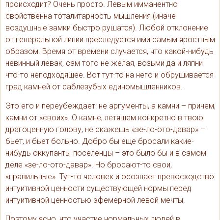
происходит? Очень просто. Левым имманентно
свойственна тоталитарность мышления (иначе
воздушные замки быстро рушатся). Любой отклонение
от генеральной линии преследуется ими самым яростным
образом. Время от времени случается, что какой-нибудь
невинный левак, сам того не желая, возьми да и ляпни
что-то неподходящее. Вот тут-то на него и обрушивается
град камней от саблезубых единомышленников.
Это его и переубеждает: не аргументы, а камни – причем,
камни от «своих». О камне, летящем конкретно в твою
драгоценную голову, не скажешь «зе-ло-ото-давар» –
бьет, и бьет больно. Добро бы еще бросали какие-
нибудь оккупанты-поселенцы – это было бы и в самом
деле «зе-ло-ото-давар». Но бросают-то свои,
«правильные». Тут-то человек и осознает превосходство
интуитивной ценности существующей нормы перед
интуитивной ценностью эфемерной левой мечты.
Поэтому ясно, что участие нормальных людей в