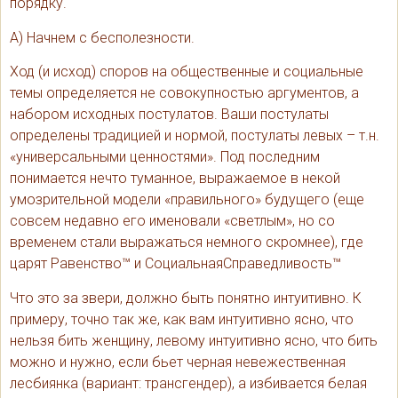
порядку.
А) Начнем с бесполезности.
Ход (и исход) споров на общественные и социальные
темы определяется не совокупностью аргументов, а
набором исходных постулатов. Ваши постулаты
определены традицией и нормой, постулаты левых – т.н.
«универсальными ценностями». Под последним
понимается нечто туманное, выражаемое в некой
умозрительной модели «правильного» будущего (еще
совсем недавно его именовали «светлым», но со
временем стали выражаться немного скромнее), где
царят Равенство™ и СоциальнаяСправедливость™
Что это за звери, должно быть понятно интуитивно. К
примеру, точно так же, как вам интуитивно ясно, что
нельзя бить женщину, левому интуитивно ясно, что бить
можно и нужно, если бьет черная невежественная
лесбиянка (вариант: трансгендер), а избивается белая