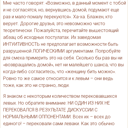
Мне часто говорят: «Возможно, в данный момент с тобой
и не согласятся, но, вернувшись домой, подумают еще
раз и мало-помалу перекуются». Ха-ха. Блажен, кто
верует. Дорогие друзья, это невозможно чисто
теоретически. Пожалуйста, перечитайте вышестоящий
абзац об исходных постулатах. Их заведомая
ИНТУИТИВНОСТЬ не предполагает возможности быть
разрушенной ЛОГИЧЕСКИМИ аргументами. Попробуйте
для смеха примерить это на себя. Сколько бы раз вы ни
«возвращались домой», нет ни малейшего шанса, что вы
когда-либо согласитесь, что «женщину бить можно».
Ровно то же самое относится и к левым – они ведь
тоже, как это ни странно, люди.
Я знаком с некоторым количеством перековавшихся
левых. Но обратите внимание: НИ ОДИН ИЗ НИХ НЕ
ПЕРЕКОВАЛСЯ В РЕЗУЛЬТАТЕ ДИСКУССИИ С
НОРМАЛЬНЫМИ ОППОНЕНТАМИ. Всех их – всех до
единого! – перековали сами леваки. Как это обычно