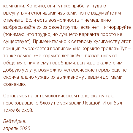
компании. Конечно, они тут же прибегут туда с
высунутыми слюнявыми языками, но не вздумайте им
отвечать. Если есть возможность – немедленно
выбрасывайте их из своей группы; если нет – игнорируйте
(понимаю, что трудно, но лучшего варианта просто не
существует). Применительно к сетевому хулиганству этот
принцип выражается правилом «Не кормите тролля!» Тут –
то же самое: «Не кормите левака!» Отказавшись от
общения с ним и ему подобными, вы лишь окажете им
добрую услугу: возможно, человеческие нормы еще не
окончательно чужды их выжженому левыми догмами
сознанию.
Оставаясь на энтомологическом поле, скажу так:
перековавшего блоху не зря звали Левшой. И он был
тоже блохой.
Бейт-Арье,
апрель 2020