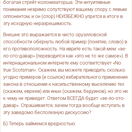
богатая стрейт-колонизаторша. Эти интуитивные
понимания незримо сопутствуют вашему спору с левым
оппонентом, и он (спор) НЕИЗБЕЖНО упрется в итоге в
эту исходную неразрешимость.
Внешне это выражается в чисто оруэлловской
способности обернуть любой пример (понятие, слово) в
его противоположность. На иврите есть такой мем: «зе-
ло-ото-давар» (переводится как «это не то же самое»). В
интернациональном интернете ему соответствует «No
true Scotsman». Скажем, вы можете приводить сколько
угодно примеров (и ссылок) избирательного применения
закона в отношении к насильственному выселению тех
(скажем, евреев) или иных (скажем, бедуинов), но это ни
к чему не приведет. Ответом ВСЕГДА будет: «зе-ло-ото-
давар». Спрашивается, зачем тогда вообще вступать в
эту заведомо бесполезную дискуссию?
Б) Теперь займемся вредностью.