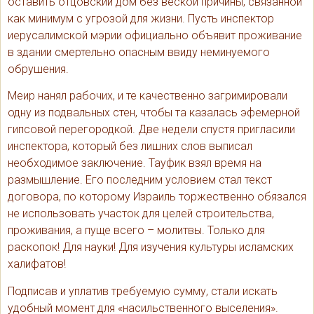
оставить отцовский дом без веской причины, связанной
как минимум с угрозой для жизни. Пусть инспектор
иерусалимской мэрии официально объявит проживание
в здании смертельно опасным ввиду неминуемого
обрушения.
Меир нанял рабочих, и те качественно загримировали
одну из подвальных стен, чтобы та казалась эфемерной
гипсовой перегородкой. Две недели спустя пригласили
инспектора, который без лишних слов выписал
необходимое заключение. Тауфик взял время на
размышление. Его последним условием стал текст
договора, по которому Израиль торжественно обязался
не использовать участок для целей строительства,
проживания, а пуще всего – молитвы. Только для
раскопок! Для науки! Для изучения культуры исламских
халифатов!
Подписав и уплатив требуемую сумму, стали искать
удобный момент для «насильственного выселения».