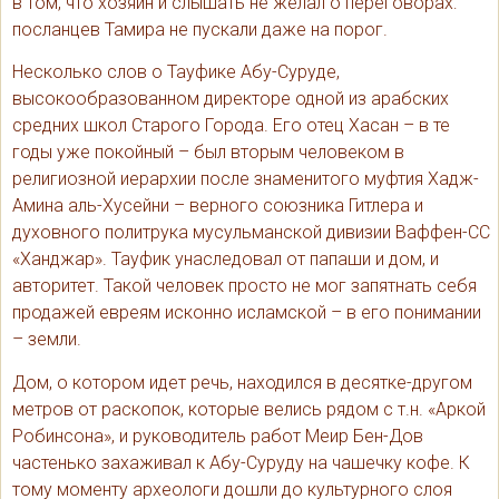
в том, что хозяин и слышать не желал о переговорах:
посланцев Тамира не пускали даже на порог.
Несколько слов о Тауфике Абу-Суруде,
высокообразованном директоре одной из арабских
средних школ Старого Города. Его отец Хасан – в те
годы уже покойный – был вторым человеком в
религиозной иерархии после знаменитого муфтия Хадж-
Амина аль-Хусейни – верного союзника Гитлера и
духовного политрука мусульманской дивизии Ваффен-СС
«Ханджар». Тауфик унаследовал от папаши и дом, и
авторитет. Такой человек просто не мог запятнать себя
продажей евреям исконно исламской – в его понимании
– земли.
Дом, о котором идет речь, находился в десятке-другом
метров от раскопок, которые велись рядом с т.н. «Аркой
Робинсона», и руководитель работ Меир Бен-Дов
частенько захаживал к Абу-Суруду на чашечку кофе. К
тому моменту археологи дошли до культурного слоя