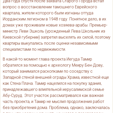
Два года спустя после захвата Старого Города встал
вопрос о восстановлении тамошнего Еврейского
квартала, жители которого были изгнаны оттуда
Иорданским легионом в 1948 году. Понятное дело, в их
домах уже проживали новые хозяева-арабы. Премьер-
министр Леви Эшколь (урожденный Лева Школьник из
Киевской губернии) запретил выселять их силой, поэтому
квартиры выкупались после оценки независимыми
специалистами по недвижимости.
В какой-то момент глава проекта Иегуда Тамир
обратился за помощью к археологу Меиру Бен-Дову,
который занимался раскопками по соседству с
Западной стеной внешней ограды Храма, известной еще
как Стена Плача. Тамир нацелился на покупку здания,
принадлежавшего влиятельной иерусалимской семье
Абу-Суруд. Этот участок рассматривался как важная
часть проекта, и Тамир не мыслил продолжения работ
без приобретения дома. Проблема, однако, заключалась