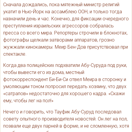
Сначала дождались, пока мятежный министр религий
укатит в Нью-Йорк на ассамблею ООН, и только тогда
назначили день и час. Конечно, для фиксации очередного
преступления израильских агрессоров собралась
пресса со всего мира. Репортеры строчили в блокнотах,
фотографы щелкали затворами аппаратов, грозно
жужжали кинокамеры. Меир Бен-Дов присутствовал при
спектакле.
Когда два полицейских подхватили Абу-Суруда под руки,
чтобы вывести его из дома, местный
фотокорреспондент Би-Би-Си отвел Меира в сторонку и
умоляющим тоном попросил передать хозяину, что двух
«сатрапов» недостаточно для хорошего кадра. «Скажи
ему, чтобы лег на пол!»
Нечего и говорить, что Тауфик Абу-Суруд последовал
совету опытного производителя новостей. Он лег на пол,
позвали еще двух парней в форме, и не сломленную, хотя