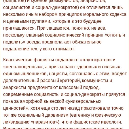
(нацистов) и кузенов (коммунистов, анархистов,
социалистов и социал-демократов) он отличается лишь
несколько иным набором принципов морального кодекса
и целевыми группами, которые в это будущее
приглашаются. Приглашаются, понятно, не все,
поскольку главный социалистический принцип «отнять и
поделить» всегда предполагает обязательное
подавление тех, у кого отнимают.
Классические фашисты подавляют «плутократов» и
«неполноценных», а приглашают здоровых и сильных
единомышленников, нацисты, соглашаясь с этим, вводят
дополнительный расовый критерий, коммунисты и
анархисты предпочитают классовый подход,
современные социалисты и социал-демократы прячутся
пока за аморфной вывеской «универсальных
ценностей», хотя еще сто лет назад практиковали точно
тот же социальный дарвинизм (евгенику и физическую
ликвидацию «паразитов»), что и фашистские идеологи.
Впрочем, евгеника мало-помалу возрождается в левом