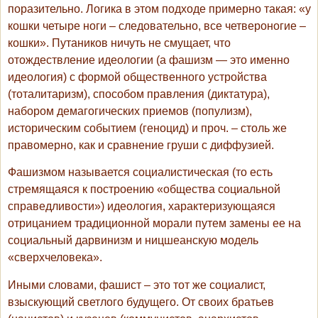
поразительно. Логика в этом подходе примерно такая: «у
кошки четыре ноги – следовательно, все четвероногие –
кошки». Путаников ничуть не смущает, что
отождествление идеологии (а фашизм — это именно
идеология) с формой общественного устройства
(тоталитаризм), способом правления (диктатура),
набором демагогических приемов (популизм),
историческим событием (геноцид) и проч. – столь же
правомерно, как и сравнение груши с диффузией.
Фашизмом называется социалистическая (то есть
стремящаяся к построению «общества социальной
справедливости») идеология, характеризующаяся
отрицанием традиционной морали путем замены ее на
социальный дарвинизм и ницшеанскую модель
«сверхчеловека».
Иными словами, фашист – это тот же социалист,
взыскующий светлого будущего. От своих братьев