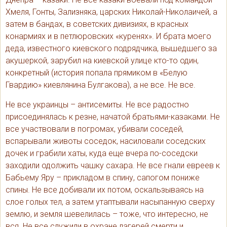
Хмеля, Гонты, Зализняка, царских Николай-Николаичей, а
затем в бандах, в советских дивизиях, в красных
конармиях и в петлюровских «куренях». И брата моего
деда, известного киевского подрядчика, вышедшего за
акушеркой, зарубил на киевской улице кто-то один,
конкретный (история попала прямиком в «Белую
Гвардию» киевлянина Булгакова), а не все. Не все.
Не все украинцы – антисемиты. Не все радостно
присоединялась к резне, начатой братьями-казаками. Не
все участвовали в погромах, убивали соседей,
вспарывали животы соседок, насиловали соседских
дочек и грабили хаты, куда еще вчера по-соседски
заходили одолжить чашку сахара. Не все гнали евреев к
Бабьему Яру – прикладом в спину, сапогом пониже
спины. Не все добивали их потом, оскальзываясь на
слое голых тел, а затем утаптывали насыпанную сверху
землю, и земля шевелилась – тоже, что интересно, не
вся. Не все служили в охране лагерей смерти и