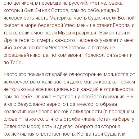
оно целиком, в переводе на русский: «Нет человека,
который был бы как Остров, сам по себе, каждый
человек есть часть Материка, часть Суши; и если Волной
снесет в море береговой Утес, меньше станет Европа, и
также если смоет край Мыса и разрушит Замок твой и
Друга твоего; смерть каждого Человека умаляет и меня,
ибо я един со всем Человечеством, а потому не
спрашивай никогда, по ком звонит Колокол; он звонит и
по Тебе».
Часто это понимают крайне односторонне: мол, когда от
человечества откалывается даже малая крошка, теряем
не только мы все как целое, но и каждый в отдельности,
сам по себе. Однако – тут прошу особого внимания! – у
этого безусловно верного поэтического образа
коллективной человеческой солидарности (в последнем
слове – та же соль, что в столбе «жена Лота» на берегу
Соленого моря) есть и другая, оборотная сторона:
коллективная ответственность. Когда твои Суша или