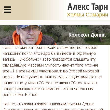
Алекс Тарн
Холмы Самарии
Колокол Донна
Начал с комментария к чьей-то заметке, но по мере
написания понял, что надо бы вынести в отдельную
запись – уж больно часто приходится слышать эту
овладевшую массами глупость насчет того, что «не
все». Не все немцы участвовали во Второй мировой
войне. Не все участвовавшие были нацистами. Не все
нацисты вступили в СС. Не все члены СС состояли в
зондеркомандах или занимались «окончательным
решением». Не все.
Не все, кто жили и живут в нижнем течении Дона и
Днепра – казаки. Не все казаки воевали под командой