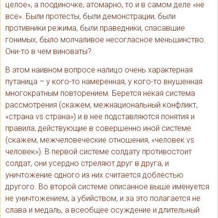
целое», а поодиночке, атомарно, то и в самом деле «не
все». Были протесты, были демонстрации, были
противники режима, были праведники, спасавшие
гонимых, было молчаливое несогласное меньшинство.
Они-то в чем виноваты?
В этом наивном вопросе налицо очень характерная
путаница – у кого-то намеренная, у кого-то внушенная
многократным повторением. Берется некая система
рассмотрения (скажем, межнациональный конфликт,
«страна vs страна») и в нее подставляются понятия и
правила, действующие в совершенно иной системе
(скажем, межчеловеческие отношения, «человек vs
человек»). В первой системе солдату противостоит
солдат, они усердно стреляют друг в друга, и
уничтожение одного из них считается доблестью
другого. Во второй системе описанное выше именуется
не уничтожением, а убийством, и за это полагается не
слава и медаль, а всеобщее осуждение и длительный