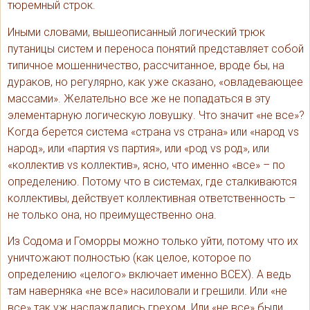
тюремный строк.
Иными словами, вышеописанный логический трюк
путаницы систем и переноса понятий представляет собой
типичное мошенничество, рассчитанное, вроде бы, на
дураков, но регулярно, как уже сказано, «овладевающее
массами». Желательно все же не попадаться в эту
элементарную логическую ловушку. Что значит «не все»?
Когда берется система «страна vs страна» или «народ vs
народ», или «партия vs партия», или «род vs род», или
«коллектив vs коллектив», ясно, что именно «все» – по
определению. Потому что в системах, где сталкиваются
коллективы, действует коллективная ответственность –
не только она, но преимущественно она.
Из Содома и Гоморры можно только уйти, потому что их
уничтожают полностью (как целое, которое по
определению «целого» включает именно ВСЕХ). А ведь
там наверняка «не все» насиловали и грешили. Или «не
все» так уж наслаждались грехом. Или «не все» были