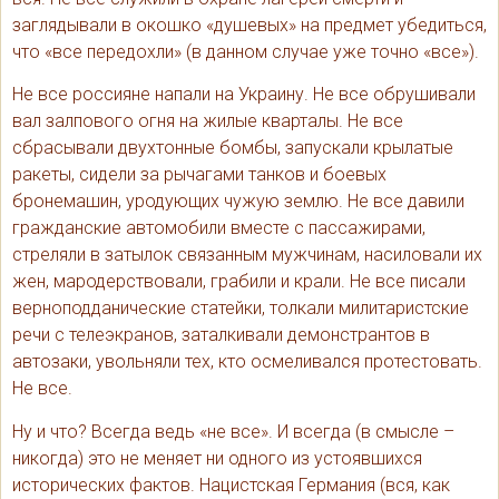
заглядывали в окошко «душевых» на предмет убедиться,
что «все передохли» (в данном случае уже точно «все»).
Не все россияне напали на Украину. Не все обрушивали
вал залпового огня на жилые кварталы. Не все
сбрасывали двухтонные бомбы, запускали крылатые
ракеты, сидели за рычагами танков и боевых
бронемашин, уродующих чужую землю. Не все давили
гражданские автомобили вместе с пассажирами,
стреляли в затылок связанным мужчинам, насиловали их
жен, мародерствовали, грабили и крали. Не все писали
верноподданические статейки, толкали милитаристские
речи с телеэкранов, заталкивали демонстрантов в
автозаки, увольняли тех, кто осмеливался протестовать.
Не все.
Ну и что? Всегда ведь «не все». И всегда (в смысле –
никогда) это не меняет ни одного из устоявшихся
исторических фактов. Нацистская Германия (вся, как