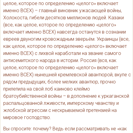
целое, которое по определению «целого» включает
именно ВСЕХ) – главный виновник ужасающей войны,
Холокоста, гибели десятков миллионов людей. Казаки
(все, как целое, которое по определению «целого»
включает именно ВСЕХ) навсегда останутся в сознании
евреев двуногим кровожадным зверьём. Украинцы (все,
как целое, которое по определению «целого» включает
именно ВСЕХ) с лихвой наработали на звание самого
антисемитского народа в истории. Россия (вся, как
целое, которое по определению «целого» включает
именно ВСЕХ) нынешней кремлевской авантюрой, вкупе с
рядом предыдущих, более мелких авантюр, прочно
прилепила на свой лоб каиново клеймо
братоубийственной войны – в дополнение к уркаганской
распальцованной лживости, имперскому чванству и
жлобской агрессии с нескрываемой претензией на
мировое господство.
Вы спросите: почему? Ведь если рассматривать не «как