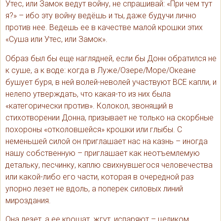
Утес, или Замок ведут войну, не спрашивай: «При чем тут
я?» – ибо эту войну ведёшь и ты, даже будучи лично
против нее. Ведешь ее в качестве малой крошки этих
«Суша или Утес, или Замок».
Образ был бы еще наглядней, если бы Донн обратился не
к суше, а к воде: когда в Луже/Озере/Море/Океане
бушует буря, в ней волей-неволей участвуют ВСЕ капли, и
нелепо утверждать, что какая-то из них была
«категорически против». Колокол, звонящий в
стихотворении Донна, призывает не только на скорбные
похороны «отколовшейся» крошки или глыбы. С
неменьшей силой он приглашает нас на казнь – иногда
нашу собственную – приглашает как неотъемлемую
детальку, песчинку, каплю свихнувшегося человечества
или какой-либо его части, которая в очередной раз
упорно лезет не вдоль, а поперек силовых линий
мироздания.
Она лезет, а ее крошат, жгут, испаряют – целиком,