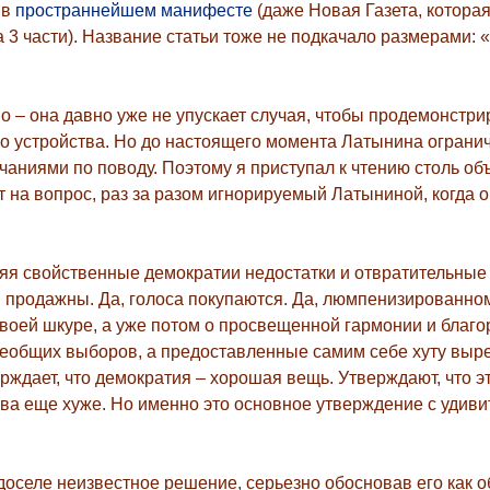
 в
пространнейшем манифесте
(даже Новая Газета, которая
 3 части). Название статьи тоже не подкачало размерами: 
– она давно уже не упускает случая, чтобы продемонстри
 устройства. Но до настоящего момента Латынина ограни
аниями по поводу. Поэтому я приступал к чтению столь об
 на вопрос, раз за разом игнорируемый Латыниной, когда о
сляя свойственные демократии недостатки и отвратительные
ны продажны. Да, голоса покупаются. Да, люмпенизированно
своей шкуре, а уже потом о просвещенной гармонии и благ
 всеобщих выборов, а предоставленные самим себе хуту выр
рждает, что демократия – хорошая вещь. Утверждают, что э
ива еще хуже. Но именно это основное утверждение с удив
, доселе неизвестное решение, серьезно обосновав его как