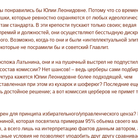
оты понравились бы Юлии Леонидовне. Потому что со врем
ушки, которые ревностно охраняются от любых идеологичес
там стандарта. В эти крепости пускают только своих; ведая
 премий и должностей, они осуществляют бесстыдную диск
ого. Возможно, когда-то они и были «интеллектуальной элит
которые не посрамили бы и советский Главлит.
оспожа Латынина, они и на пушечный выстрел не подпустил
 состав комиссии? Нет шансов! – ведь церберы сами подби
уктура кажется Юлии Леонидовне более подходящей, чем
оставленная при этом из кухарок и шоферюг? Последние ещ
ть достойное решение; а вот комиссия церберов не примет 
рен для принципа избирательного/управленческого ценза?
ыниной, которая посвятила примерам 95% объема своего ма
ы, а всего лишь на интерпретацию фактов данным автором, 
разные условия не позволяют уподобить друг другу сравнив