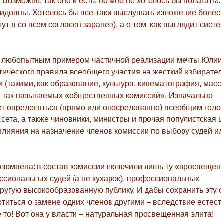
 Возможно, так оно и есть, но мне не хотелось бы полагатьс
идовны. Хотелось бы все-таки выслушать изложение боле
ут я со всем согласен заранее), а о том, как выглядит сист
жить любопытным примером частичной реализации мечты Юли
атического правила всеобщего участия на жесткий избирател
(такими, как образование, культура, кинематография, мас
щи так называемых «общественных комиссий». Изначально
удет определяться (прямо или опосредованно) всеобщим гол
ета, а также чиновники, министры и прочая популистская 
лияния на назначение членов комиссии по выбору судей и
о люмпена: в состав комиссии включили лишь ту «просвещен
ссиональных судей (а не кухарок), профессиональных
ругую высокообразованную публику. И дабы сохранить эту 
титься о замене одних членов другими – вследствие естес
 то! Вот она у власти – натуральная просвещенная элита!