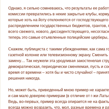
Однако, я сильно сомневаюсь, что результаты ее раб
комиссии превратились в некие закрытые клубы, корм
которые хоть на йоту отклоняются от господствующего 
распределением государственных бюджетов, грантов,
всего свежего, нового, диссидентствующего, несогласн
теперь это самые отъявленные полицейские церберы, 
Скажем, публициста с такими убеждениями, как сама г
газетной колонке или телевизионному экрану. Сменить
замену… Так неужели эта уродливая закостенелая стр
демократическая, периодически сменяемая, пусть и с
время от времени – хотя бы и чисто случайно! – приня
решения никогда.
Но, может быть, приведенный мною пример не характе
и сам мало доверяю примерам (в отличие от г-жи Лат
Ведь, во-первых, пример всегда опирается не на факт
всегда можно возразить, что, мол, разные времена и 