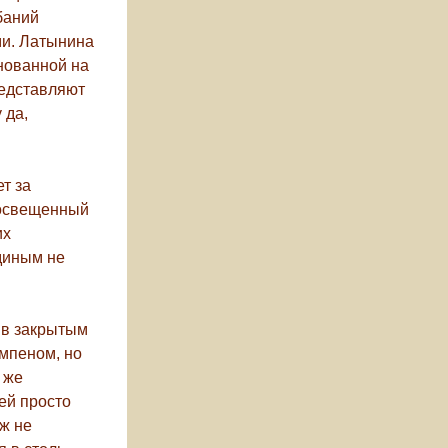
баний
ми. Латынина
нованной на
редставляют
 да,
т за
росвещенный
их
диным не
ив закрытым
юмпеном, но
 же
ей просто
уж не