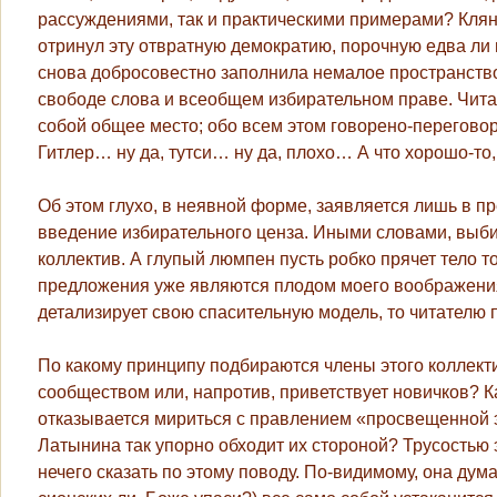
рассуждениями, так и практическими примерами? Клян
отринул эту отвратную демократию, порочную едва ли
снова добросовестно заполнила немалое пространство
свободе слова и всеобщем избирательном праве. Чита
собой общее место; обо всем этом говорено-переговоре
Гитлер… ну да, тутси… ну да, плохо… А что хорошо-т
Об этом глухо, в неявной форме, заявляется лишь в п
введение избирательного ценза. Иными словами, выб
коллектив. А глупый люмпен пусть робко прячет тело т
предложения уже являются плодом моего воображения 
детализирует свою спасительную модель, то читателю 
По какому принципу подбираются члены этого коллект
сообществом или, напротив, приветствует новичков? К
отказывается мириться с правлением «просвещенной э
Латынина так упорно обходит их стороной? Трусостью э
нечего сказать по этому поводу. По-видимому, она дум