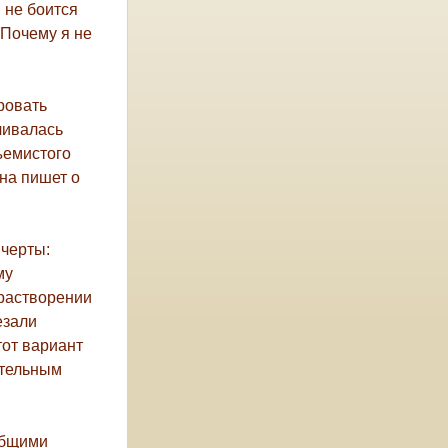
 не боится
«Почему я не
ровать
чивалась
ъемистого
на пишет о
 черты:
му
орастворении
езали
тот вариант
ительным
 общими