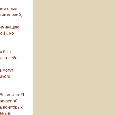
енем оные
ких веяний,
риминацию
ой», но
и бы к
рают себе
е могут
такого
 Возможно. Я
нифеста).
а во-вторых,
аемые