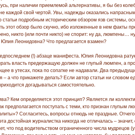
усь, при наличии приемлемой альтернативы, я бы без коле
 не каждой свой чертой. Увы, надежды оказались напрасны
 статьи подробным историческим обзором язв системы, ос
ть этот обзор было скучно, ибо изложенные в нем факты п
но, никто (или почти никто) не спорит: ну да, люмпены… ну
о, Юлия Леонидовна? Что предлагается взамен?
редпоследнем (!) абзаце манифеста. Юлия Леонидовна ратуе
ирать власть предержащую должен не глупый люмпен, а п
ощее в утесах, пока по сопатке не надавали. Два предыдущ
– а что прикажете делать? Если автор статьи ни словом е
приходится догадываться самостоятельно.
ива? Кем определяется этот принцип? Является ли коллект
ак предполагается поступать с теми, кто признан глупым л
литы»? Согласитесь, вопросы отнюдь не праздные. Отчего
та достойная журналистка никогда не отличалась – значит, 
ает, что под водительством ограниченного числа мудрецов (