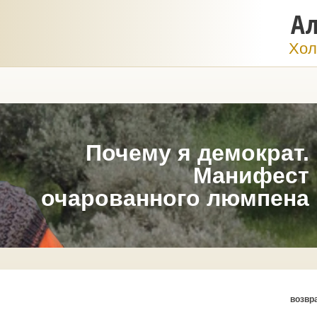
Ал
Хол
Почему я демократ.
Манифест
очарованного люмпена
возвр