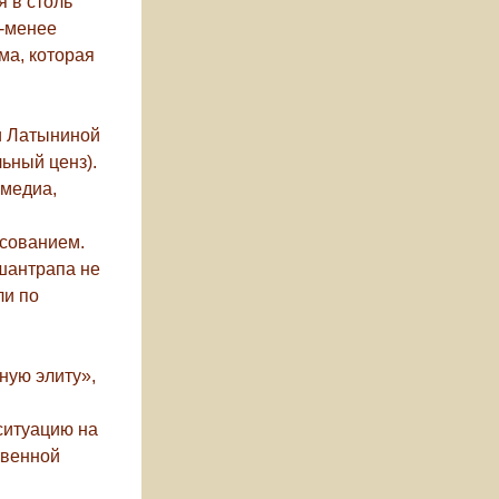
я в столь
е-менее
ема, которая
и Латыниной
ьный ценз).
смедиа,
осованием.
шантрапа не
ли по
ную элиту»,
ситуацию на
твенной