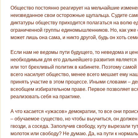
Общество постоянно реагирует на мельчайшие изменен
неизведанное свои осторожные щупальца. Судите сами,
диктатуры обществу приходится полагаться на волю е
ограниченной группы единомышленников. Но, как уже 
может лишь она сама, и никто другой, будь он хоть семи
Если нам не ведомы пути будущего, то неведома и цен
необходимым для его дальнейшего развития является и
или тот брехливый политик в кабинете. Поэтому самой
всего насилует общество, менее всего мешает ему на
принять участие в этом процессе. Иными словами – де
всеобщем избирательном праве. Первое позволяет
вс
реализовать себя на практике.
А что касается «ужасов» демократии, то все они происх
– обучаемое существо, но чтобы выучиться, он должен к
гвозди, а соседа. Заполучив свободу, хуту вырезали ту
молоток или свободу? Не думаю. Да, на пути к нормал