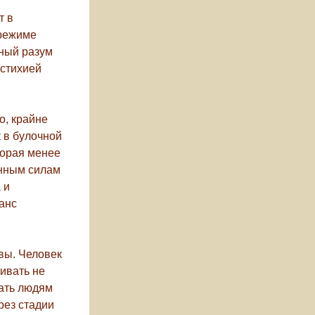
т в
 режиме
вный разум
 стихией
о, крайне
 в булочной
торая менее
енным силам
 и
анс
ивы. Человек
бивать не
вать людям
рез стадии