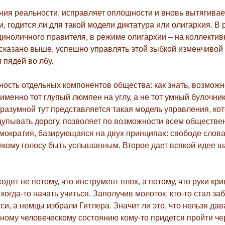
ия реальности, исправляет оплошности и вновь вытягивае
 годится ли для такой модели диктатура или олигархия. В
диноличного правителя, в режиме олигархии – на коллекти
сказано выше, успешно управлять этой зыбкой изменчивой
 пядей во лбу.
ность отдельных компонентов общества: как знать, возможн
менно тот глупый люмпен на углу, а не тот умный булочник
 разумной тут представляется такая модель управления, ко
щупывать дорогу, позволяет по возможности всем обществ
мократия, базирующаяся на двух принципах: свободе слова
якому
голосу быть услышанным. Второе дает
всякой
идее ш
одят не потому, что инструмент плох, а потому, что руки кр
огда-то начать учиться. Заполучив молоток, кто-то стал за
тси, а немцы избрали Гитлера. Значит ли это, что нельзя да
ьному человеческому состоянию кому-то придется пройти че