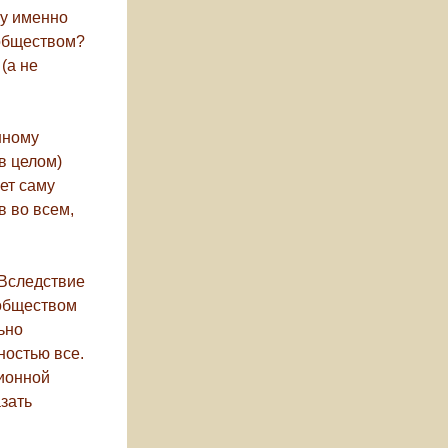
му именно
 обществом?
(а не
нному
в целом)
ет саму
в во всем,
 Вследствие
 обществом
ьно
ностью все.
ционной
зать