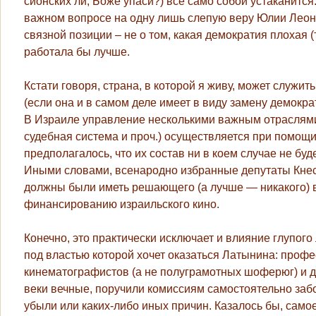
сионских ли, Боже упаси?) все само собой устаканится.
важном вопросе на одну лишь слепую веру Юлии Леон
связной позиции – не о том, какая демократия плохая (т
работала бы лучше.
Кстати говоря, страна, в которой я живу, может слу
(если она и в самом деле имеет в виду замену демокр
В Израиле управление несколькими важным отраслями 
судебная система и проч.) осуществляется при помо
предполагалось, что их состав ни в коем случае не б
Иными словами, всенародно избранные депутаты Кнесс
должны были иметь решающего (а лучше — никакого) в
финансированию израильского кино.
Конечно, это практически исключает и влияние глупог
под властью которой хочет оказаться Латынина: профе
кинематографистов (а не полуграмотных шоферюг) и д
веки вечные, поручили комиссиям самостоятельно забо
убыли или каких-либо иных причин. Казалось бы, самое