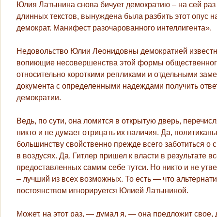
Юлия Латынина снова бичует демократию – на сей раз
длинных текстов, вынуждена была разбить этот опус на
демократ. Манифест разочарованного интеллигента».
Недовольство Юлии Леонидовны демократией известно 
вопиющие несовершенства этой формы общественного
относительно короткими репликами и отдельными замеч
документа с определенными надеждами получить ответ
демократии.
Ведь, по сути, она ломится в открытую дверь, перечи
никто и не думает отрицать их наличия. Да, политика
большинству свойственно прежде всего заботиться о 
в воздусях. Да, Гитлер пришел к власти в результате
предоставленных самим себе тутси. Но никто и не утве
– лучший из всех возможных. То есть — что альтернат
постоянством игнорируется Юлией Латыниной.
Может, на этот раз, — думал я, — она предложит свое