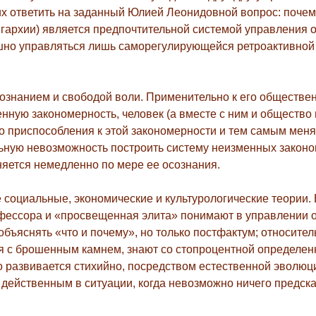
них ответить на заданный Юлией Леонидовной вопрос: поче
игархии) является предпочтительной системой управления
ешно управляться лишь саморегулирующейся ретроактивной 
 сознанием и свободой воли. Применительно к его обществе
ную закономерность, человек (а вместе с ним и общество 
о приспособления к этой закономерности
и тем самым меня
ьную невозможность построить систему неизменных законо
няется немедленно по мере ее осознания.
 социальные, экономические и культурологические теории.
офессора и «просвещенная элита» понимают в управлении
объяснять «что и почему», но только постфактум; относител
ся с брошенным камнем, знают со стопроцентной определен
во развивается стихийно, посредством естественной эволю
 действенным в ситуации, когда невозможно ничего предска