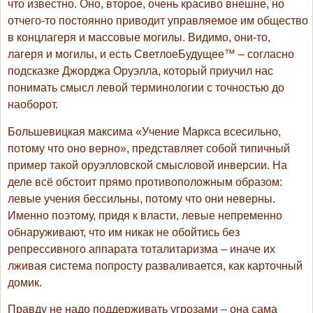
что известно. Оно, второе, очень красиво внешне, но
отчего-то постоянно приводит управляемое им общество
в концлагеря и массовые могилы. Видимо, они-то,
лагеря и могилы, и есть СветлоеБудущее™ – согласно
подсказке Джорджа Оруэлла, который приучил нас
понимать смысл левой терминологии с точностью до
наоборот.
Большевицкая максима «Учение Маркса всесильно,
потому что оно верно», представляет собой типичный
пример такой оруэлловской смысловой инверсии. На
деле всё обстоит прямо противоположным образом:
левые учения бессильны, потому что они неверны.
Именно поэтому, придя к власти, левые непременно
обнаруживают, что им никак не обойтись без
репрессивного аппарата тоталитаризма – иначе их
лживая система попросту разваливается, как карточный
домик.
Правду не надо поддерживать угрозами – она сама