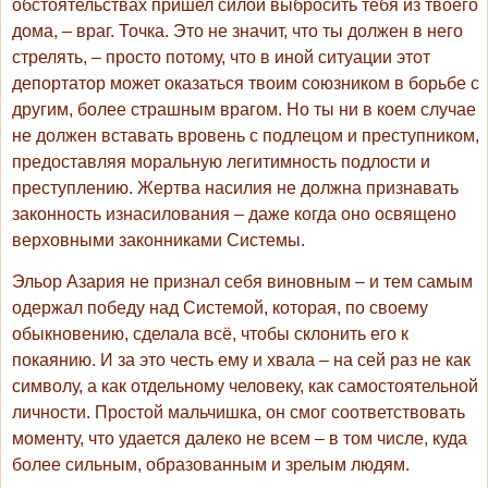
обстоятельствах пришел силой выбросить тебя из твоего
дома, – враг. Точка. Это не значит, что ты должен в него
стрелять, – просто потому, что в иной ситуации этот
депортатор может оказаться твоим союзником в борьбе с
другим, более страшным врагом. Но ты ни в коем случае
не должен вставать вровень с подлецом и преступником,
предоставляя моральную легитимность подлости и
преступлению. Жертва насилия не должна признавать
законность изнасилования – даже когда оно освящено
верховными законниками Системы.
Эльор Азария не признал себя виновным – и тем самым
одержал победу над Системой, которая, по своему
обыкновению, сделала всё, чтобы склонить его к
покаянию. И за это честь ему и хвала – на сей раз не как
символу, а как отдельному человеку, как самостоятельной
личности. Простой мальчишка, он смог соответствовать
моменту, что удается далеко не всем – в том числе, куда
более сильным, образованным и зрелым людям.