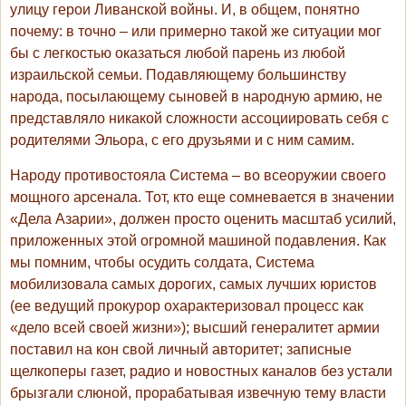
улицу герои Ливанской войны. И, в общем, понятно
почему: в точно – или примерно такой же ситуации мог
бы с легкостью оказаться любой парень из любой
израильской семьи. Подавляющему большинству
народа, посылающему сыновей в народную армию, не
представляло никакой сложности ассоциировать себя с
родителями Эльора, с его друзьями и с ним самим.
Народу противостояла Система – во всеоружии своего
мощного арсенала. Тот, кто еще сомневается в значении
«Дела Азарии», должен просто оценить масштаб усилий,
приложенных этой огромной машиной подавления. Как
мы помним, чтобы осудить солдата, Система
мобилизовала самых дорогих, самых лучших юристов
(ее ведущий прокурор охарактеризовал процесс как
«дело всей своей жизни»); высший генералитет армии
поставил на кон свой личный авторитет; записные
щелкоперы газет, радио и новостных каналов без устали
брызгали слюной, прорабатывая извечную тему власти