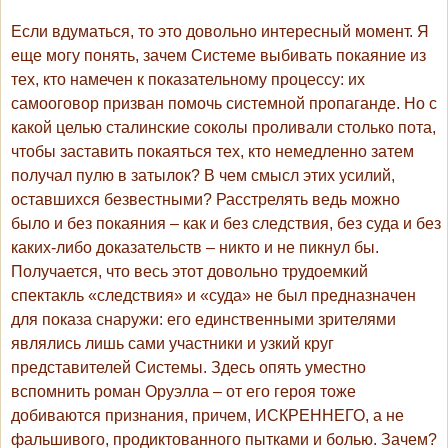
Если вдуматься, то это довольно интересный момент. Я
еще могу понять, зачем Системе выбивать покаяние из
тех, кто намечен к показательному процессу: их
самооговор призван помочь системной пропаганде. Но с
какой целью сталинские соколы проливали столько пота,
чтобы заставить покаяться тех, кто немедленно затем
получал пулю в затылок? В чем смысл этих усилий,
оставшихся безвестными? Расстрелять ведь можно
было и без покаяния – как и без следствия, без суда и без
каких-либо доказательств – никто и не пикнул бы.
Получается, что весь этот довольно трудоемкий
спектакль «следствия» и «суда» не был предназначен
для показа снаружи: его единственными зрителями
являлись лишь сами участники и узкий круг
представителей Системы. Здесь опять уместно
вспомнить роман Оруэлла – от его героя тоже
добиваются признания, причем, ИСКРЕННЕГО, а не
фальшивого, продиктованного пытками и болью. Зачем?