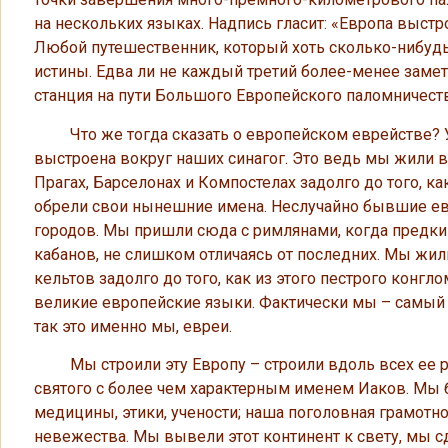
на нескольких языках. Надпись гласит: «Европа выстр
Любой путешественник, который хоть сколько-нибудь п
истины. Едва ли не каждый третий более-менее заме
станция на пути Большого Европейского паломничеств
Что же тогда сказать о европейском еврействе? Уж 
выстроена вокруг наших синагог. Это ведь мы жили во 
Прагах, Барселонах и Компостелах задолго до того, ка
обрели свои нынешние имена. Неслучайно бывшие ев
городов. Мы пришли сюда с римлянами, когда предки
кабанов, не слишком отличаясь от последних. Мы жили
кельтов задолго до того, как из этого пестрого конг
великие европейские языки. Фактически мы – самый 
так это именно мы, евреи.
Мы строили эту Европу – строили вдоль всех ее рек 
святого с более чем характерным именем Иаков. Мы 
медицины, этики, учености; наша поголовная грамотн
невежества. Мы вывели этот континент к свету, мы сде