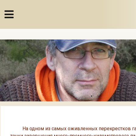
На одном из самых оживленных перекрестков галис
точки завершения много-премного-километрового па