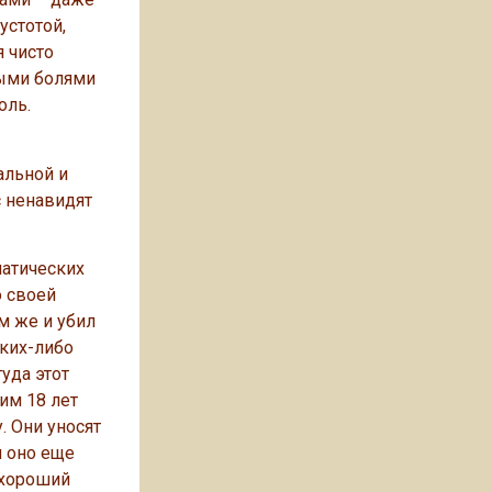
устотой,
я чисто
ными болями
оль.
альной и
с ненавидят
матических
о своей
м же и убил
аких-либо
уда этот
им 18 лет
. Они уносят
и оно еще
 хороший