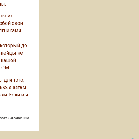
ны.
своих
собой свои
мятниками
 который до
ропейцы не
и нашей
ТОМ.
 для того,
ью, а затем
дом. Если вы
врат к оглавлению