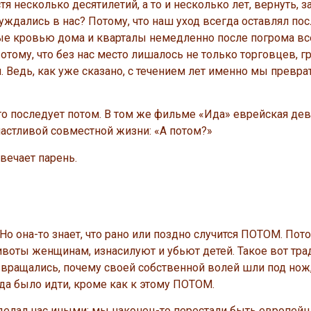
я несколько десятилетий, а то и несколько лет, вернуть, 
ждались в нас? Потому, что наш уход всегда оставлял пос
итые кровью дома и кварталы немедленно после погрома в
тому, что без нас место лишалось не только торговцев, г
 Ведь, как уже сказано, с течением лет именно мы превра
 последует потом. В том же фильме «Ида» еврейская де
астливой совместной жизни: «А потом?»
ечает парень.
 она-то знает, что рано или поздно случится ПОТОМ. Пот
ивоты женщинам, изнасилуют и убьют детей. Такое вот тр
ащались, почему своей собственной волей шли под нож, 
уда было идти, кроме как к этому ПОТОМ.
сделал нас иными: мы наконец-то перестали быть европей