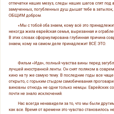
отпечатки наших мезуз, следы наших шагов спят под
замученных, погубленных душ дышат тебе в затылок,
ОБЩИМ добром.
«Мы с тобой оба знаем, кому всё это принадлежит»,
некогда жила еврейская семья, вырезанная и ограбле
В этих словах сформулирована глубинная причина со
знаем, кому на самом деле принадлежит ВСЁ ЭТО.
Фильм «Ида», полный чувства вины перед загублен
лучшей иностранной ленты. Он снят поляком в соврем
кино на ту же самую тему. В последние годы все чаще
открыто, с горьким стыдом самобичевания проговарив
виновны отнюдь не одни только немцы. Еврейских со
почти не знало исключений.
Нас всегда ненавидели за то, что мы были другими –
как все. Время от времени это чувство становилось 