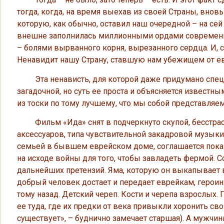
тогда, когда, на время выехав из своей Страны, вновь
которую, как обычно, оставил наш очередной – на сей 
внешне заполнилась миллионными ордами современн
– болями вырванного корня, вырезанного сердца. И, 
Ненавидит нашу Страну, ставшую нам убежищем от ев
Эта ненависть, для которой даже придумано специ
загадочной, но суть ее проста и объясняется извест
из тоски по тому лучшему, что мы собой представляем.
Фильм «Ида» снят в подчеркнуто скупой, бесстраст
аксессуаров, типа чувствительной закадровой музык
семьей в бывшем еврейском доме, соглашается показа
на исходе войны для того, чтобы завладеть фермой. Со
дальнейших претензий. Яма, которую он выкапывает в 
добрый человек достает и передает еврейкам, героин
тому назад. Детский череп. Кости и черепа взрослых.
ее туда, где их предки от века привыкли хоронить св
существует», – буднично замечает старшая). А мужчи