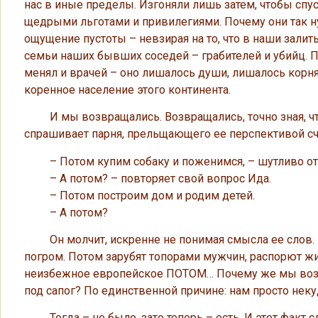
нас в иные пределы. Изгоняли лишь затем, чтобы спуст
щедрыми льготами и привилегиями. Почему они так ну
ощущение пустоты – невзирая на то, что в наши зал
семьи наших бывших соседей – грабителей и убийц. По
менял и врачей – оно лишалось души, лишалось корня.
коренное население этого континента.
И мы возвращались. Возвращались, точно зная, что
спрашивает парня, прельщающего ее перспективой сч
– Потом купим собаку и поженимся, – шутливо отв
– А потом? – повторяет свой вопрос Ида.
– Потом построим дом и родим детей.
– А потом?
Он молчит, искренне не понимая смысла ее слов. Но
погром. Потом зарубят топорами мужчин, распорют ж
неизбежное европейское ПОТОМ… Почему же мы возвр
под сапог? По единственной причине: нам просто нек
Тогда – не было, зато теперь – есть. И этот факт 