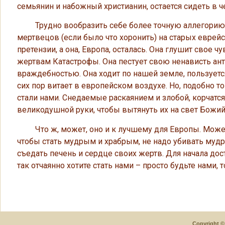
семьянин и набожный христианин, остается сидеть в 
Трудно вообразить себе более точную аллегорию с
мертвецов (если было что хоронить) на старых еврейс
претензии, а она, Европа, осталась. Она глушит свое
жертвам Катастрофы. Она пестует свою ненависть ан
враждебностью. Она ходит по нашей земле, пользуе
сих пор витает в европейском воздухе. Но, подобно 
стали нами. Снедаемые раскаянием и злобой, корчатся
великодушной руки, чтобы вытянуть их на свет Божий
Что ж, может, оно и к лучшему для Европы. Может, т
чтобы стать мудрым и храбрым, не надо убивать мудр
съедать печень и сердце своих жертв. Для начала до
так отчаянно хотите стать нами – просто будьте нами, т
Copyright © 