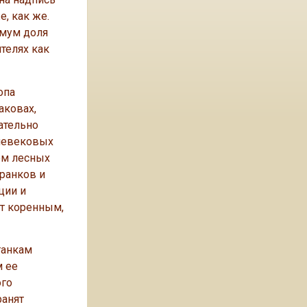
е, как же.
имум доля
телях как
опа
аковах,
чательно
дневековых
ом лесных
франков и
ции и
ут коренным,
танкам
м ее
ого
ранят