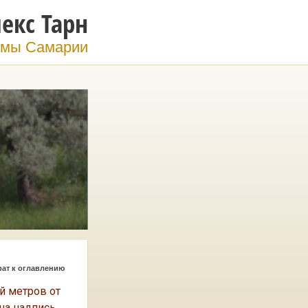
екс Тарн
мы Самарии
рат к оглавлению
й метров от
на надпись