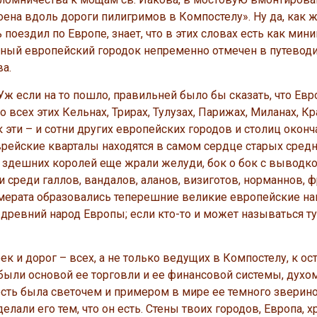
оена вдоль дороги пилигримов в Компостелу». Ну да, как ж
оездил по Европе, знает, что в этих словах есть как мин
тный европейский городок непременно отмечен в путеводи
а.
если на то пошло, правильней было бы сказать, что Евр
всех этих Кельнах, Трирах, Тулузах, Парижах, Миланах, Кр
к эти – и сотни других европейских городов и столиц окон
рейские кварталы находятся в самом сердце старых сре
 здешних королей еще жрали желуди, бок о бок с выводк
 среди галлов, вандалов, аланов, визиготов, норманнов, 
ломерата образовались теперешние великие европейские на
древний народ Европы; если кто-то и может называться т
и дорог – всех, а не только ведущих в Компостелу, к ос
были основой ее торговли и ее финансовой системы, духо
ость была светочем и примером в мире ее темного зверин
лали его тем, что он есть. Стены твоих городов, Европа, х