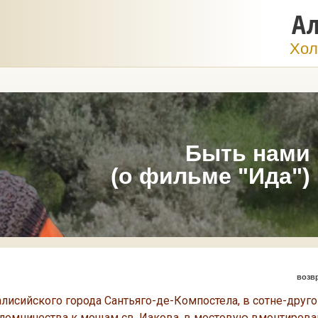
Ал
Хол
Быть нами
(о фильме "Ида")
возв
ийского города Сантьяго-де-Компостела, в сотне-друго
ломничества к мощам св. Иакова, в мостовую вмонтирова