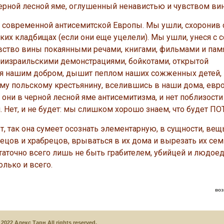
черной лесной яме, оглушенный ненавистью и чувством ви
овременной антисемитской Европы. Мы ушли, схоронив 
ких кладбищах (если они еще уцелели). Мы ушли, унеся с 
 чувство вины покаянными речами, книгами, фильмами и па
тиизраильскими демонстрациями, бойкотами, открытой
тся нашим добром, дышит пеплом наших сожженных детей,
тому польскому крестьянину, вселившись в наши дома, ев
 они в черной лесной яме антисемитизма, и нет поблизост
. Нет, и не будет: мы слишком хорошо знаем, что будет ПО
ак она сумеет осознать элементарную, в сущности, вещь:
ецов и храбрецов, врываться в их дома и вырезать их сем
статочно всего лишь не быть грабителем, убийцей и людое
олько и всего.
воз
2022 Алекс Тарн All rights reserved.