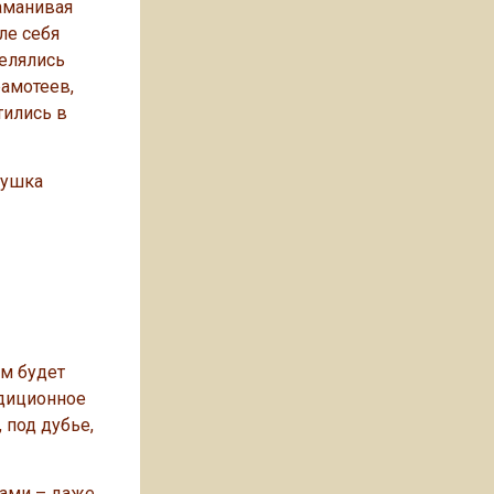
заманивая
ле себя
селялись
рамотеев,
тились в
вушка
ом будет
адиционное
под дубье,
цами – даже