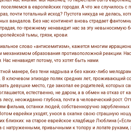
 поселяемся в европейских городах. А что же случилось с п
раз, почти тотальный исход? Пустота никуда не делась, хот
ых вандалов. Без нас континент вновь страдает фантом
страдая, по-прежнему ненавидит нас за эту невыносимую б
ропейской тьмы, грязи, крови.
альное слово «антисемитизм», кажется многим иррацион
ным механизмом образования противоположной реакции. На
 Нас ненавидят потому, что хотят быть нами.
ной манере, без тени надрыва и без каких-либо мелодра
и. В ключевом эпизоде поляк средних лет, проживающий с
ть девушке место, где закопал ее родителей, которых са
глашается, естественно, не даром, а в обмен на отказ от к
лесу, неожиданно глубока, почти в человеческий рост. Отт
ям фильма, останки людей, собственноручно зарубленных 
 Потом еврейки уходят, унося в охапке свою страшную ношу
оих близких: на старое еврейское кладбище Люблина («Есл
на с натруженными, привычными к топору и лопате руками,