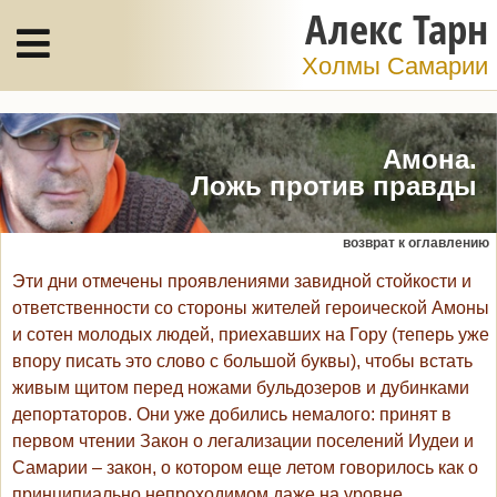
Алекс Тарн
Холмы Самарии
Амона.
Ложь против правды
возврат к оглавлению
Эти дни отмечены проявлениями завидной стойкости и
ответственности со стороны жителей героической Амоны
и сотен молодых людей, приехавших на Гору (теперь уже
впору писать это слово с большой буквы), чтобы встать
живым щитом перед ножами бульдозеров и дубинками
депортаторов. Они уже добились немалого: принят в
первом чтении Закон о легализации поселений Иудеи и
Самарии – закон, о котором еще летом говорилось как о
принципиально непроходимом даже на уровне