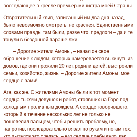
восседающее в кресле премьер-министра моей Страны.
Отвратительный клип, записанный им два дня назад,
было невозможно смотреть, не краснея. Единственными
словами правды там были, разве что, предлоги – да и те
тонули в бездонной параше лжи.
– Дорогие жители Амоны, – начал он свое
обращение к людям, которых намеревается выкинуть из
домов, где они прожили 20 лет, родили детей, выстроили
семьи, хозяйство, жизнь. – Дорогие жители Амоны, мое
сердце с вами!
Ага, как же. С жителями Амоны были в тот момент
сердца тысячи девушек и ребят, стоявших на Горе под
холодным проливным дождем. А сердце говорившего,
который в течение нескольких лет не только не
пошевелил пальцем, чтобы решить проблему, но,
напротив, последовательно вязал по рукам и ногам тех,
кто пытался это сделать, – его сердце пребывало, как