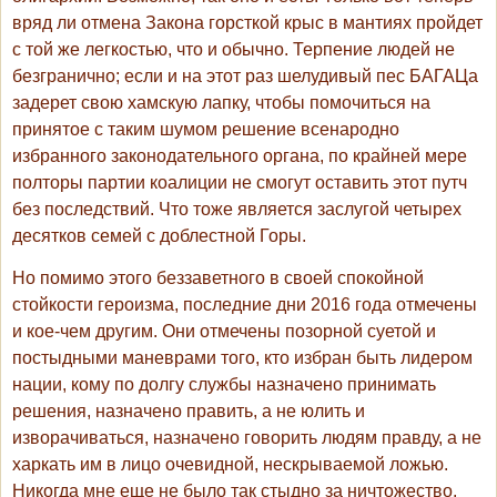
вряд ли отмена Закона горсткой крыс в мантиях пройдет
с той же легкостью, что и обычно. Терпение людей не
безгранично; если и на этот раз шелудивый пес БАГАЦа
задерет свою хамскую лапку, чтобы помочиться на
принятое с таким шумом решение всенародно
избранного законодательного органа, по крайней мере
полторы партии коалиции не смогут оставить этот путч
без последствий. Что тоже является заслугой четырех
десятков семей с доблестной Горы.
Но помимо этого беззаветного в своей спокойной
стойкости героизма, последние дни 2016 года отмечены
и кое-чем другим. Они отмечены позорной суетой и
постыдными маневрами того, кто избран быть лидером
нации, кому по долгу службы назначено принимать
решения, назначено править, а не юлить и
изворачиваться, назначено говорить людям правду, а не
харкать им в лицо очевидной, нескрываемой ложью.
Никогда мне еще не было так стыдно за ничтожество,