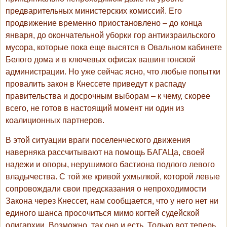
предварительных министерских комиссий. Его
продвижение временно приостановлено – до конца
января, до окончательной уборки гор антиизраильского
мусора, которые пока еще высятся в Овальном кабинете
Белого дома и в ключевых офисах вашингтонской
администрации. Но уже сейчас ясно, что любые попытки
провалить закон в Кнессете приведут к распаду
правительства и досрочным выборам – к чему, скорее
всего, не готов в настоящий момент ни один из
коалиционных партнеров.
В этой ситуации враги поселенческого движения
наверняка рассчитывают на помощь БАГАЦа, своей
надежи и опоры, нерушимого бастиона подлого левого
владычества. С той же кривой ухмылкой, которой левые
сопровождали свои предсказания о непроходимости
Закона через Кнессет, нам сообщается, что у него нет ни
единого шанса просочиться мимо когтей судейской
олигархии. Возможно, так оно и есть. Только вот теперь