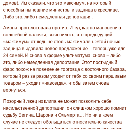
домов). Им сказали, что это максимум, на который
способны нынешние министры и задница в креслице.
Либо это, либо немедленная депортация.
Амона проголосовала против. И тут, как по мановению
волшебной палочки, выяснилось, что предыдущий
«максимум» отнюдь не столь максимален. Этой ночью
задница выдавила новое предложение – теперь уже для
24 семей. И снова в форме ультиматума, снова – либо
это, либо немедленная депортация. Этот постыдный
фарс похож на поведение торговца с восточного базара,
который раз за разом уходит от тебя со своим паршивым
товаром – уходит «навсегда», чтобы затем снова
вернуться.
Позорный лжец из клипа не может позволить себе
насильственной депортации: он слишком хорошо помнит
судьбу Бегина, Шарона и Ольмерта… Но ни в коем
случае не следует обольщаться относительно качества
товара, предлагаемого Амоне этим мошенником: сразу