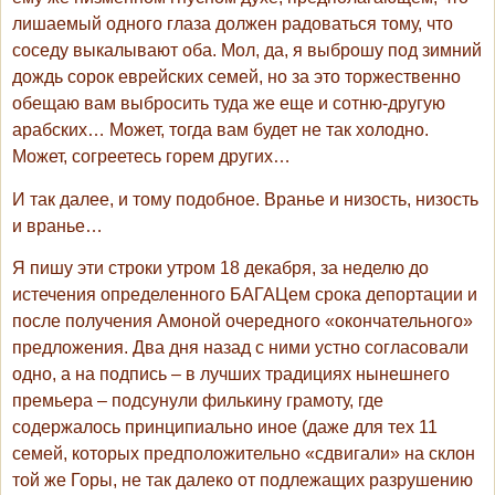
лишаемый одного глаза должен радоваться тому, что
соседу выкалывают оба. Мол, да, я выброшу под зимний
дождь сорок еврейских семей, но за это торжественно
обещаю вам выбросить туда же еще и сотню-другую
арабских… Может, тогда вам будет не так холодно.
Может, согреетесь горем других…
И так далее, и тому подобное. Вранье и низость, низость
и вранье…
Я пишу эти строки утром 18 декабря, за неделю до
истечения определенного БАГАЦем срока депортации и
после получения Амоной очередного «окончательного»
предложения. Два дня назад с ними устно согласовали
одно, а на подпись – в лучших традициях нынешнего
премьера – подсунули филькину грамоту, где
содержалось принципиально иное (даже для тех 11
семей, которых предположительно «сдвигали» на склон
той же Горы, не так далеко от подлежащих разрушению