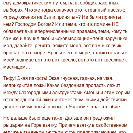
ему демократическим путем, на всеобщих законных
выборах. Что же тогда означает этот странный пассаж:
«предложения не были приняты»? Не были приняты
кем? Господом Богом? Или теми, кто и в помине НЕ
обладает вышеперечисленными правами, теми, кому ты
сам же и вручил якобы «сковывающие» тебя наручники:
мол, давайте, ребята, вяжите меня, вот вам и ключик,
бросьте его в море. Бросьте его в море, только оставьте
моей заднице вот это вот кресло, вот это вот креслице с
маслицем…
Тьфу! Экая пакость! Экая гнусная, гадкая, наглая,
неприкрытая ложь! Какая бездонная пропасть лежит
между благородными альтруистами Амоны и этим серым
от повседневной лжи ничтожеством, чьими действиями
движет низменный эгоизм, себялюбие, властолюбие…
Но дальше было еще гаже. Дальше он предложил
рыцарям на Горе взятку. Причем взятку в свойственном
ему же низменном гнусном духе, предполагающем, что