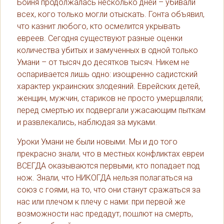
Бойня продолжалась несколько дней – убивали
всех, кого только могли отыскать. Гонта объявил,
что казнит любого, кто осмелится укрывать
евреев. Сегодня существуют разные оценки
количества убитых и замученных в одной только
Умани – от тысяч до десятков тысяч. Никем не
оспаривается лишь одно: изощренно садистский
характер украинских злодеяний. Еврейских детей,
женщин, мужчин, стариков не просто умерщвляли;
перед смертью их подвергали ужасающим пыткам
и развлекались, наблюдая за муками.
Уроки Умани не были новыми. Мы и до того
прекрасно знали, что в местных конфликтах евреи
ВСЕГДА оказываются первыми, кто попадает под
нож. Знали, что НИКОГДА нельзя полагаться на
союз с гоями, на то, что они станут сражаться за
нас или плечом к плечу с нами: при первой же
возможности нас предадут, пошлют на смерть,