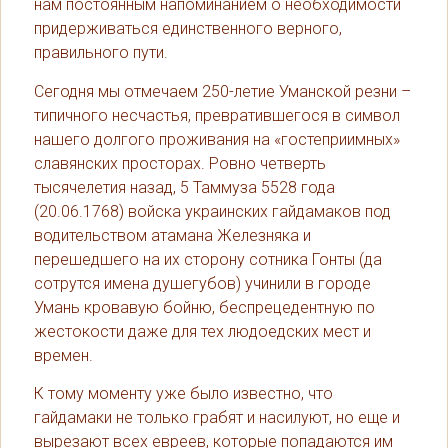
нам постоянным напоминанием о необходимости
придерживаться единственного верного,
правильного пути.
Сегодня мы отмечаем 250-летие Уманской резни –
типичного несчастья, превратившегося в символ
нашего долгого проживания на «гостеприимных»
славянских просторах. Ровно четверть
тысячелетия назад, 5 Таммуза 5528 года
(20.06.1768) войска украинских гайдамаков под
водительством атамана Железняка и
перешедшего на их сторону сотника Гонты (да
сотрутся имена душегубов) учинили в городе
Умань кровавую бойню, беспрецедентную по
жестокости даже для тех людоедских мест и
времен.
К тому моменту уже было известно, что
гайдамаки не только грабят и насилуют, но еще и
вырезают всех евреев, которые попадаются им