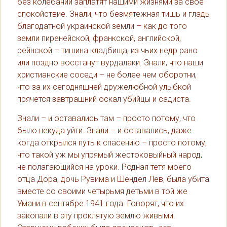
без колебаний заплатят нашими жизнями за свое
спокойствие. Знали, что безмятежная тишь и гладь
благодатной украинской земли – как до того
земли пиренейской, франкской, английской,
рейнской – тишина кладбища, из чьих недр рано
или поздно восстанут вурдалаки. Знали, что наши
христианские соседи – не более чем оборотни,
что за их сегодняшней дружелюбной улыбкой
прячется завтрашний оскал убийцы и садиста.
Знали – и оставались там – просто потому, что
было некуда уйти. Знали – и оставались, даже
когда открылся путь к спасению – просто потому,
что такой уж мы упрямый жестоковыйный народ,
не полагающийся на уроки. Родная тетя моего
отца Дора, дочь Рувима и Шендел Лев, была убита
вместе со своими четырьмя детьми в той же
Умани в сентябре 1941 года. Говорят, что их
закопали в эту проклятую землю живыми.