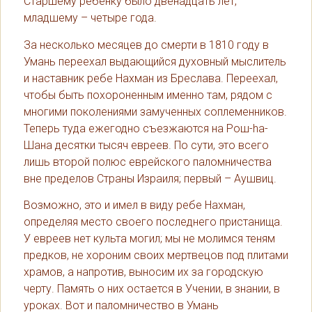
Старшему ребенку было двенадцать лет,
младшему – четыре года.
За несколько месяцев до смерти в 1810 году в
Умань переехал выдающийся духовный мыслитель
и наставник ребе Нахман из Бреслава. Переехал,
чтобы быть похороненным именно там, рядом с
многими поколениями замученных соплеменников.
Теперь туда ежегодно съезжаются на Рош-hа-
Шана десятки тысяч евреев. По сути, это всего
лишь второй полюс еврейского паломничества
вне пределов Страны Израиля; первый – Аушвиц.
Возможно, это и имел в виду ребе Нахман,
определяя место своего последнего пристанища.
У евреев нет культа могил; мы не молимся теням
предков, не хороним своих мертвецов под плитами
храмов, а напротив, выносим их за городскую
черту. Память о них остается в Учении, в знании, в
уроках. Вот и паломничество в Умань