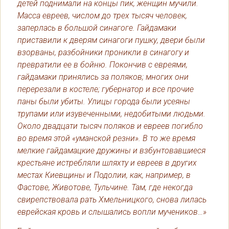
детей поднимали на концы пик, женщин мучили.
Масса евреев, числом до трех тысяч человек,
заперлась в большой синагоге. Гайдамаки
приставили к дверям синагоги пушку, двери были
взорваны, разбойники проникли в синагогу и
превратили ее в бойню. Покончив с евреями,
гайдамаки принялись за поляков; многих они
перерезали в костеле; губернатор и все прочие
паны были убиты. Улицы города были усеяны
трупами или изувеченными, недобитыми людьми.
Около двадцати тысяч поляков и евреев погибло
во время этой «уманской резни». В то же время
мелкие гайдамацкие дружины и взбунтовавшиеся
крестьяне истребляли шляхту и евреев в других
местах Киевщины и Подолии, как, например, в
Фастове, Животове, Тульчине. Там, где некогда
свирепствовала рать Хмельницкого, снова лилась
еврейская кровь и слышались вопли мучеников…»