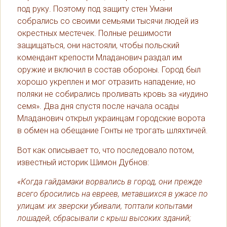
под руку. Поэтому под защиту стен Умани
собрались со своими семьями тысячи людей из
окрестных местечек. Полные решимости
защищаться, они настояли, чтобы польский
комендант крепости Младанович раздал им
оружие и включил в состав обороны. Город был
хорошо укреплен и мог отразить нападение, но
поляки не собирались проливать кровь за «иудино
семя». Два дня спустя после начала осады
Младанович открыл украинцам городские ворота
в обмен на обещание Гонты не трогать шляхтичей.
Вот как описывает то, что последовало потом,
известный историк Шимон Дубнов:
«Когда гайдамаки ворвались в город, они прежде
всего бросились на евреев, метавшихся в ужасе по
улицам: их зверски убивали, топтали копытами
лошадей, сбрасывали с крыш высоких зданий;