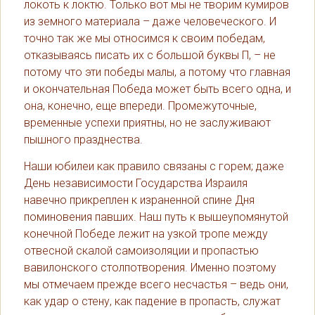
локоть к локтю. Только вот мы не творим кумиров
из земного материала – даже человеческого. И
точно так же мы относимся к своим победам,
отказываясь писать их с большой буквы П, – не
потому что эти победы малы, а потому что главная
и окончательная Победа может быть всего одна, и
она, конечно, еще впереди. Промежуточные,
временные успехи приятны, но не заслуживают
пышного празднества.
Наши юбилеи как правило связаны с горем; даже
День независимости Государства Израиля
навечно прикреплен к израненной спине Дня
поминовения павших. Наш путь к вышеупомянутой
конечной Победе лежит на узкой тропе между
отвесной скалой самоизоляции и пропастью
вавилонского столпотворения. Именно поэтому
мы отмечаем прежде всего несчастья – ведь они,
как удар о стену, как падение в пропасть, служат