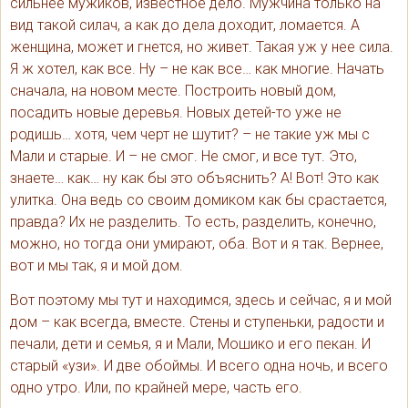
сильнее мужиков, известное дело. Мужчина только на
вид такой силач, а как до дела доходит, ломается. А
женщина, может и гнется, но живет. Такая уж у нее сила.
Я ж хотел, как все. Ну – не как все… как многие. Начать
сначала, на новом месте. Построить новый дом,
посадить новые деревья. Новых детей-то уже не
родишь… хотя, чем черт не шутит? – не такие уж мы с
Мали и старые. И – не смог. Не смог, и все тут. Это,
знаете… как… ну как бы это объяснить? А! Вот! Это как
улитка. Она ведь со своим домиком как бы срастается,
правда? Их не разделить. То есть, разделить, конечно,
можно, но тогда они умирают, оба. Вот и я так. Вернее,
вот и мы так, я и мой дом.
Вот поэтому мы тут и находимся, здесь и сейчас, я и мой
дом – как всегда, вместе. Стены и ступеньки, радости и
печали, дети и семья, я и Мали, Мошико и его пекан. И
старый «узи». И две обоймы. И всего одна ночь, и всего
одно утро. Или, по крайней мере, часть его.