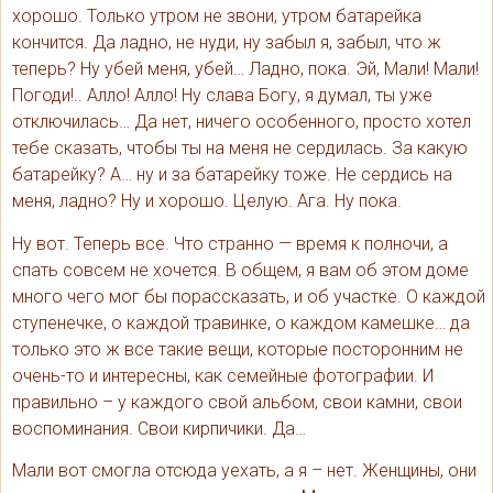
хорошо. Только утром не звони, утром батарейка
кончится. Да ладно, не нуди, ну забыл я, забыл, что ж
теперь? Ну убей меня, убей… Ладно, пока. Эй, Мали! Мали!
Погоди!.. Алло! Алло! Ну слава Богу, я думал, ты уже
отключилась… Да нет, ничего особенного, просто хотел
тебе сказать, чтобы ты на меня не сердилась. За какую
батарейку? А… ну и за батарейку тоже. Не сердись на
меня, ладно? Ну и хорошо. Целую. Ага. Ну пока.
Ну вот. Теперь все. Что странно — время к полночи, а
спать совсем не хочется. В общем, я вам об этом доме
много чего мог бы порассказать, и об участке. О каждой
ступенечке, о каждой травинке, о каждом камешке… да
только это ж все такие вещи, которые посторонним не
очень-то и интересны, как семейные фотографии. И
правильно – у каждого свой альбом, свои камни, свои
воспоминания. Свои кирпичики. Да…
Мали вот смогла отсюда уехать, а я – нет. Женщины, они