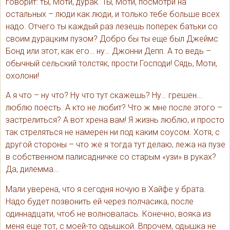
говорит: ты, Моти, дурак. Ты, Моти, посмотри на
остальных – люди как люди, и только тебе больше всех
надо. Отчего ты каждый раз лезешь поперек батьки со
своим дурацким пузом? Добро бы ты еще был Джеймс
Бонд или этот, как его… ну… Джонни Депп. А то ведь –
обычный сельский толстяк, прости Господи! Сядь, Моти,
охолони!
А я что – ну что? Ну что тут скажешь? Ну… грешен…
люблю поесть. А кто не любит? Что ж мне после этого –
застрелиться? А вот хрена вам! Я жизнь люблю, и просто
так стреляться не намерен ни под каким соусом. Хотя, с
другой стороны – что же я тогда тут делаю, лежа на пузе
в собственном палисадничке со старым «узи» в руках?
Да, дилемма…
Мали уверена, что я сегодня ночую в Хайфе у брата.
Надо будет позвонить ей через полчасика, после
одиннадцати, чтоб не волновалась. Конечно, вояка из
меня еще тот, с моей-то одышкой. Впрочем, одышка не