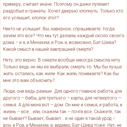
примеру, считает иначе. Поэтому он даже пулемет
раздобыл и гранаты. Хочет дверью хлопнуть. Только кто
его услышит, хлопок этот?
Никто не услышит. Вы, наверное, спрашиваете: тогда
зачем это все? Что мы тут делаем, каждый около своего
дома – и я, и Менахем, и Рои, и, возможно, Бат-Шева?
Какой смысл в нашей завтрашней смерти?
Нету, это верно. В смерти вообще никогда смысла нету.
Только ведь не мы ее выбрали, смерть-то. Мы бы лучше
жить остались, как жили. Как жили, понимаете? Как бы
мне это вам объяснить?..
Люди, они ведь разные. Для одного главное работа, для
другого – бабы, для третьего – карты, для четвертого —
семья. А для меня вот – дом. Он мне и семья, и работа, и
жизнь – все… или, скажем так – почти все. Скажете, так
не бывает? Бывает, бывает… и не один я такой урод –
вон, и Рои, и Менахем, и, видимо, Бат-Шева тоже. Нет, не