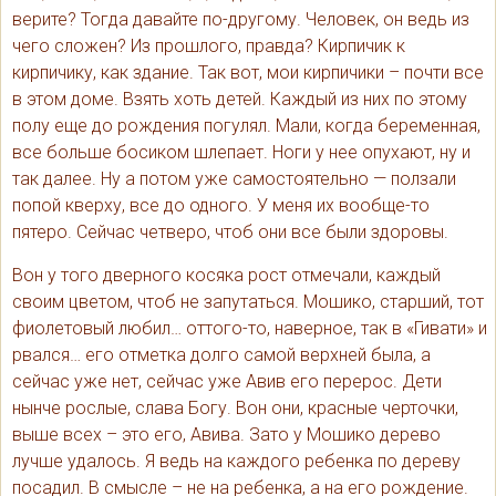
верите? Тогда давайте по-другому. Человек, он ведь из
чего сложен? Из прошлого, правда? Кирпичик к
кирпичику, как здание. Так вот, мои кирпичики – почти все
в этом доме. Взять хоть детей. Каждый из них по этому
полу еще до рождения погулял. Мали, когда беременная,
все больше босиком шлепает. Ноги у нее опухают, ну и
так далее. Ну а потом уже самостоятельно — ползали
попой кверху, все до одного. У меня их вообще-то
пятеро. Сейчас четверо, чтоб они все были здоровы.
Вон у того дверного косяка рост отмечали, каждый
своим цветом, чтоб не запутаться. Мошико, старший, тот
фиолетовый любил… оттого-то, наверное, так в «Гивати» и
рвался… его отметка долго самой верхней была, а
сейчас уже нет, сейчас уже Авив его перерос. Дети
нынче рослые, слава Богу. Вон они, красные черточки,
выше всех – это его, Авива. Зато у Мошико дерево
лучше удалось. Я ведь на каждого ребенка по дереву
посадил. В смысле – не на ребенка, а на его рождение.