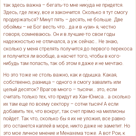
так здесь важна – бегать-то мне никуда не придется.
Здесь, где лежу, все и закончится. Сколько я тут смогу
продержаться? Минут пять – десять, не больше. Две
обоймы – не Бог весть что… да и в «узи» я, честно
говоря, сомневаюсь. Он и в лучшие-то свои годы
надежностью не отличался, а уж сейчас… Не знаю,
сколько у меня стрелять получится до первого перекоса
и получится ли вообще, а насчет того, чтобы в кого-
нибудь там попасть, так об этом я даже и не мечтаю.
Но это тоже не столь важно, как и одышка. Какая,
собственно, разница – одного я смогу завалить или
целый десяток? Врагов много – тысячи… это, если
считать только тех, что придут из Хан-Юниса… а сколько
их там еще по всему сектору – сотни тысяч! А если
добавить тех, что вокруг, так счет прямо на миллионы
пойдет. Так что, сколько бы я их не уложил, все равно
это останется каплей в море, никто даже не заметит. Но
это мое личное мнение и Менахема тоже. А вот Рои, к