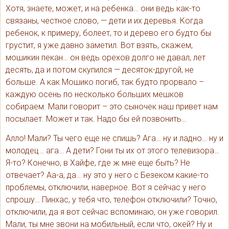
Хотя, знаете, может, и на ребенка… они ведь как-то
связаны, честное слово, — дети и их деревья. Когда
ребенок, к примеру, болеет, то и дерево его будто бы
грустит, я уже давно заметил. Вот взять, скажем,
мошикин пекан… он ведь орехов долго не давал, лет
десять, да и потом скупился — десяток-другой, не
больше. А как Мошико погиб, так будто прорвало –
каждую осень по несколько больших мешков
собираем. Мали говорит – это сыночек наш привет нам
посылает. Может и так. Надо бы ей позвонить…
Алло! Мали? Ты чего еще не спишь? Ага… ну и ладно… ну и
молодец… ага… А дети? Гони ты их от этого телевизора…
Я-то? Конечно, в Хайфе, где ж мне еще быть? Не
отвечает? Аа-а, да… ну это у него с Безеком какие-то
проблемы, отключили, наверное. Вот я сейчас у него
спрошу… Пинхас, у тебя что, телефон отключили? Точно,
отключили, да я вот сейчас вспоминаю, он уже говорил.
Мали, ты мне звони на мобильный, если что, окей? Ну и