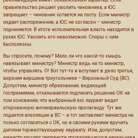
правительство решает уволить чиновника, а ЮС
запрещает – чиновник остается на посту. Если министр
издает распоряжение, а ЮС не согласен – министр
подчиняется. В итоге исполнительная власть находится в
руках ЮС. Уволить его невозможно. Споры с ним
бесполезны.
Вы спросите, почему? Мало ли что какой-то хмырь
навязывает министру? Министр ведь на то министр,
чтобы управлять. О! Вот тут-то и вступает в дело третья,
верхняя вершина треугольника – Верховный Суд (ВС).
Допустим, министр образования, ведающий
госпремиями, отказывается подписать решение ОК на
том основании, что выбранный ею лауреат ведет
откровенную антиизраильскую пропаганду. Тут же
подается апелляция в ВС – и тот заставляет министра не
только согласиться с ОК, но и своими руками вручить
диплом торжествующему лауреату. Или, допустим,
министр решает перевести провалившегося начальника