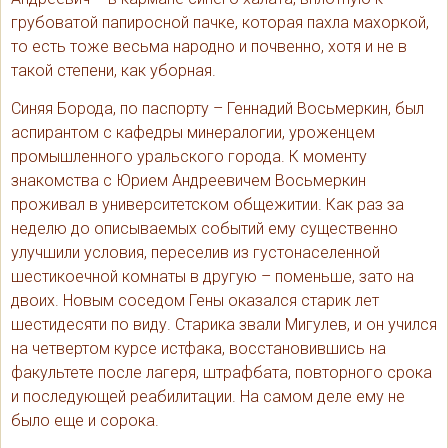
грубоватой папиросной пачке, которая пахла махоркой,
то есть тоже весьма народно и почвенно, хотя и не в
такой степени, как уборная.
Синяя Борода, по паспорту – Геннадий Восьмеркин, был
аспирантом с кафедры минералогии, уроженцем
промышленного уральского города. К моменту
знакомства с Юрием Андреевичем Восьмеркин
проживал в университетском общежитии. Как раз за
неделю до описываемых событий ему существенно
улучшили условия, переселив из густонаселенной
шестикоечной комнаты в другую – поменьше, зато на
двоих. Новым соседом Гены оказался старик лет
шестидесяти по виду. Старика звали Мигулев, и он учился
на четвертом курсе истфака, восстановившись на
факультете после лагеря, штрафбата, повторного срока
и последующей реабилитации. На самом деле ему не
было еще и сорока.