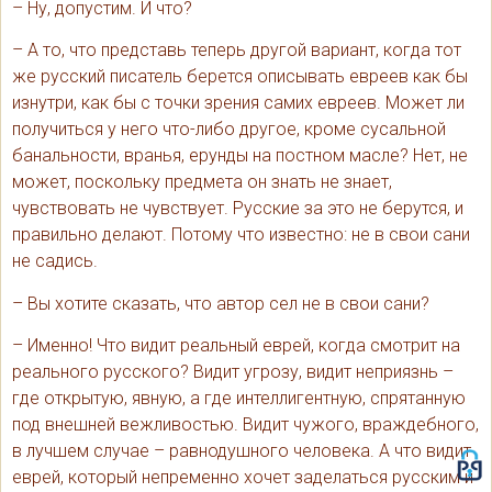
– Ну, допустим. И что?
– А то, что представь теперь другой вариант, когда тот
же русский писатель берется описывать евреев как бы
изнутри, как бы с точки зрения самих евреев. Может ли
получиться у него что-либо другое, кроме сусальной
банальности, вранья, ерунды на постном масле? Нет, не
может, поскольку предмета он знать не знает,
чувствовать не чувствует. Русские за это не берутся, и
правильно делают. Потому что известно: не в свои сани
не садись.
– Вы хотите сказать, что автор сел не в свои сани?
– Именно! Что видит реальный еврей, когда смотрит на
реального русского? Видит угрозу, видит неприязнь –
где открытую, явную, а где интеллигентную, спрятанную
под внешней вежливостью. Видит чужого, враждебного,
в лучшем случае – равнодушного человека. А что видит
еврей, который непременно хочет заделаться русским и