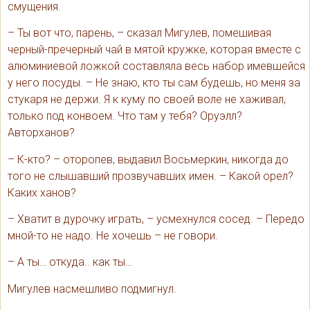
смущения.
– Ты вот что, парень, – сказал Мигулев, помешивая
черный-пречерный чай в мятой кружке, которая вместе с
алюминиевой ложкой составляла весь набор имевшейся
у него посуды. – Не знаю, кто ты сам будешь, но меня за
стукаря не держи. Я к куму по своей воле не хаживал,
только под конвоем. Что там у тебя? Оруэлл?
Авторханов?
– К-кто? – оторопев, выдавил Восьмеркин, никогда до
того не слышавший прозвучавших имен. – Какой орел?
Каких ханов?
– Хватит в дурочку играть, – усмехнулся сосед. – Передо
мной-то не надо. Не хочешь – не говори.
– А ты… откуда.. как ты…
Мигулев насмешливо подмигнул.