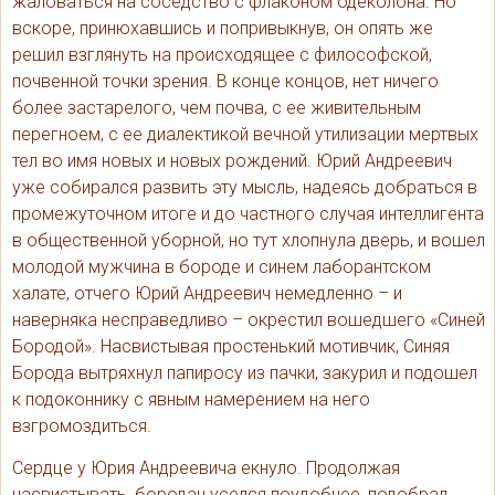
жаловаться на соседство с флаконом одеколона. Но
вскоре, принюхавшись и попривыкнув, он опять же
решил взглянуть на происходящее с философской,
почвенной точки зрения. В конце концов, нет ничего
более застарелого, чем почва, с ее живительным
перегноем, с ее диалектикой вечной утилизации мертвых
тел во имя новых и новых рождений. Юрий Андреевич
уже собирался развить эту мысль, надеясь добраться в
промежуточном итоге и до частного случая интеллигента
в общественной уборной, но тут хлопнула дверь, и вошел
молодой мужчина в бороде и синем лаборантском
халате, отчего Юрий Андреевич немедленно – и
наверняка несправедливо – окрестил вошедшего «Синей
Бородой». Насвистывая простенький мотивчик, Синяя
Борода вытряхнул папиросу из пачки, закурил и подошел
к подоконнику с явным намерением на него
взгромоздиться.
Сердце у Юрия Андреевича екнуло. Продолжая
насвистывать, бородач уселся поудобнее, подобрал