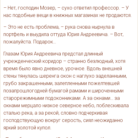
– Нет, господин Мозер, – сухо ответил профессор. – У
нас подобные вещи в книжных магазинах не продаются.
– Это не есть проблема, – рука снова нырнула в
портфель и выудила оттуда Юрия Андреевича. – Вот,
пожалуйста. Подарок…
Глазам Юрия Андреевича предстал длинный
учрежденческий коридор – странно безлюдный, хотя
время было явно дневное, урочное. Вдоль внешней
стены тянулась шеренга окон с наглухо заделанными,
грубо закрашенными, залепленными пожелтевшей
позапрошлогодней бумагой рамами и широченными
старорежимными подоконниками. А за окнами… за
окнами мерцало низкое северное небо, поблескивала
сталью река, а за рекой, словно подчеркивая
господствующую вокруг серость, сиял неожиданно
яркий золотой купол.