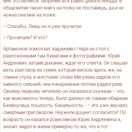
мне это великое творение все равно девать некуда. В
общежитии такую книгу на полку не поставишь, да и не
нужна она мне на полке.
– Спасибо, Лева, но я уже прочитал.
– Прочитали? И что?
Артамонов помолчал, задумчиво глядя на стол с
разложенными там бумагами и фотографиями. Юрий
Андреевич, затаив дыхание, ждал его ответа. Он слышал
весь разговор из сумки, которая висела здесь же, на
спинке стула, и жестокие слова Мигулева задели его
намного сильней, чем ежедневные потоки радиогрязи.
Своему первому читателю он показался скучным – что,
как выяснилось теперь, было далеко не самым обидным.
Безвкусица, пошлость, банальность… – это уже звучало
смертным приговором. Неужели доцент согласится? По
возрасту он казался ровесником Юрия Андреевича и,
значит, видел в жизни примерно то же, что и тот: