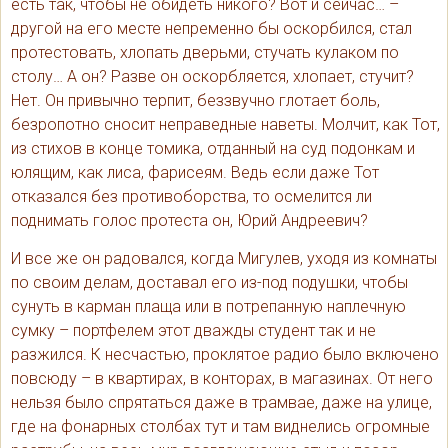
есть так, чтобы не обидеть никого? Вот и сейчас… –
другой на его месте непременно бы оскорбился, стал
протестовать, хлопать дверьми, стучать кулаком по
столу… А он? Разве он оскорбляется, хлопает, стучит?
Нет. Он привычно терпит, беззвучно глотает боль,
безропотно сносит неправедные наветы. Молчит, как Тот,
из стихов в конце томика, отданный на суд подонкам и
юлящим, как лиса, фарисеям. Ведь если даже Тот
отказался без противоборства, то осмелится ли
поднимать голос протеста он, Юрий Андреевич?
И все же он радовался, когда Мигулев, уходя из комнаты
по своим делам, доставал его из-под подушки, чтобы
сунуть в карман плаща или в потрепанную наплечную
сумку – портфелем этот дважды студент так и не
разжился. К несчастью, проклятое радио было включено
повсюду – в квартирах, в конторах, в магазинах. От него
нельзя было спрятаться даже в трамвае, даже на улице,
где на фонарных столбах тут и там виднелись огромные