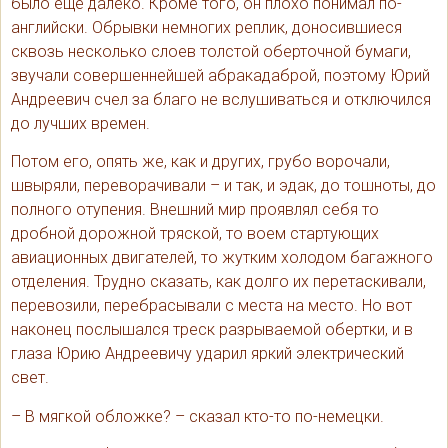
было еще далеко. Кроме того, он плохо понимал по-
английски. Обрывки немногих реплик, доносившиеся
сквозь несколько слоев толстой оберточной бумаги,
звучали совершеннейшей абракадаброй, поэтому Юрий
Андреевич счел за благо не вслушиваться и отключился
до лучших времен.
Потом его, опять же, как и других, грубо ворочали,
швыряли, переворачивали – и так, и эдак, до тошноты, до
полного отупения. Внешний мир проявлял себя то
дробной дорожной тряской, то воем стартующих
авиационных двигателей, то жутким холодом багажного
отделения. Трудно сказать, как долго их перетаскивали,
перевозили, перебрасывали с места на место. Но вот
наконец послышался треск разрываемой обертки, и в
глаза Юрию Андреевичу ударил яркий электрический
свет.
– В мягкой обложке? – сказал кто-то по-немецки.