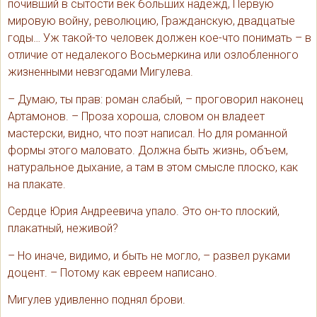
почивший в сытости век больших надежд, Первую
мировую войну, революцию, Гражданскую, двадцатые
годы… Уж такой-то человек должен кое-что понимать – в
отличие от недалекого Восьмеркина или озлобленного
жизненными невзгодами Мигулева.
– Думаю, ты прав: роман слабый, – проговорил наконец
Артамонов. – Проза хороша, словом он владеет
мастерски, видно, что поэт написал. Но для романной
формы этого маловато. Должна быть жизнь, объем,
натуральное дыхание, а там в этом смысле плоско, как
на плакате.
Сердце Юрия Андреевича упало. Это он-то плоский,
плакатный, неживой?
– Но иначе, видимо, и быть не могло, – развел руками
доцент. – Потому как евреем написано.
Мигулев удивленно поднял брови.