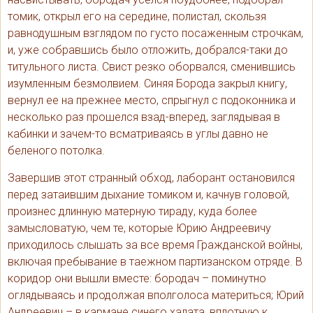
томик, открыл его на середине, полистал, скользя
равнодушным взглядом по густо посаженным строчкам,
и, уже собравшись было отложить, добрался-таки до
титульного листа. Свист резко оборвался, сменившись
изумленным безмолвием. Синяя Борода закрыл книгу,
вернул ее на прежнее место, спрыгнул с подоконника и
несколько раз прошелся взад-вперед, заглядывая в
кабинки и зачем-то всматриваясь в углы давно не
беленого потолка.
Завершив этот странный обход, лаборант остановился
перед затаившим дыхание томиком и, качнув головой,
произнес длинную матерную тираду, куда более
замысловатую, чем те, которые Юрию Андреевичу
приходилось слышать за все время Гражданской войны,
включая пребывание в таежном партизанском отряде. В
коридор они вышли вместе: бородач – поминутно
оглядываясь и продолжая вполголоса материться; Юрий
Андреевич – в кармане синего халата, вплотную к