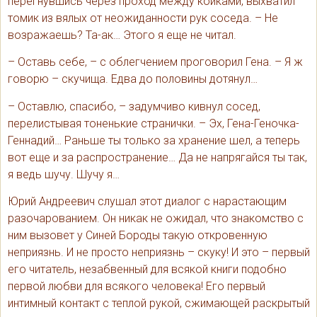
перегнувшись через проход между койками, выхватил
томик из вялых от неожиданности рук соседа. – Не
возражаешь? Та-ак… Этого я еще не читал.
– Оставь себе, – с облегчением проговорил Гена. – Я ж
говорю – скучища. Едва до половины дотянул…
– Оставлю, спасибо, – задумчиво кивнул сосед,
перелистывая тоненькие странички. – Эх, Гена-Геночка-
Геннадий… Раньше ты только за хранение шел, а теперь
вот еще и за распространение… Да не напрягайся ты так,
я ведь шучу. Шучу я…
Юрий Андреевич слушал этот диалог с нарастающим
разочарованием. Он никак не ожидал, что знакомство с
ним вызовет у Синей Бороды такую откровенную
неприязнь. И не просто неприязнь – скуку! И это – первый
его читатель, незабвенный для всякой книги подобно
первой любви для всякого человека! Его первый
интимный контакт с теплой рукой, сжимающей раскрытый