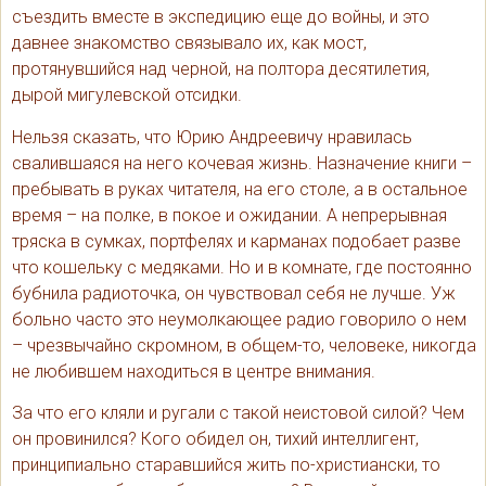
съездить вместе в экспедицию еще до войны, и это
давнее знакомство связывало их, как мост,
протянувшийся над черной, на полтора десятилетия,
дырой мигулевской отсидки.
Нельзя сказать, что Юрию Андреевичу нравилась
свалившаяся на него кочевая жизнь. Назначение книги –
пребывать в руках читателя, на его столе, а в остальное
время – на полке, в покое и ожидании. А непрерывная
тряска в сумках, портфелях и карманах подобает разве
что кошельку с медяками. Но и в комнате, где постоянно
бубнила радиоточка, он чувствовал себя не лучше. Уж
больно часто это неумолкающее радио говорило о нем
– чрезвычайно скромном, в общем-то, человеке, никогда
не любившем находиться в центре внимания.
За что его кляли и ругали с такой неистовой силой? Чем
он провинился? Кого обидел он, тихий интеллигент,
принципиально старавшийся жить по-христиански, то