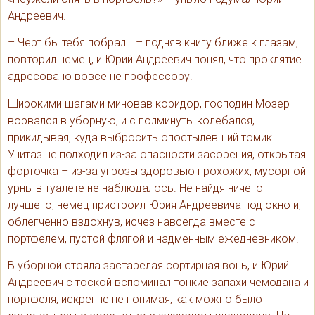
Андреевич.
– Черт бы тебя побрал… – подняв книгу ближе к глазам,
повторил немец, и Юрий Андреевич понял, что проклятие
адресовано вовсе не профессору.
Широкими шагами миновав коридор, господин Мозер
ворвался в уборную, и с полминуты колебался,
прикидывая, куда выбросить опостылевший томик.
Унитаз не подходил из-за опасности засорения, открытая
форточка – из-за угрозы здоровью прохожих, мусорной
урны в туалете не наблюдалось. Не найдя ничего
лучшего, немец пристроил Юрия Андреевича под окно и,
облегченно вздохнув, исчез навсегда вместе с
портфелем, пустой флягой и надменным ежедневником.
В уборной стояла застарелая сортирная вонь, и Юрий
Андреевич с тоской вспоминал тонкие запахи чемодана и
портфеля, искренне не понимая, как можно было