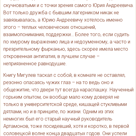
скучноватыми и с точки зрения самого Юрия Андреевича.
Вот только дружба с бывшим лагерником никак не
завязывалась, а Юрию Андреевичу хотелось именно
этого – теплых человеческих отношений,
взаимопонимания, поддержки… Более того, если судить
по хмурому выражению лица и недоуменному, а часто и
презрительному фырканью, здесь скорее имела место
откровенная антипатия, в лучшем случае –
неприязненное равнодушие.
Книгу Мигулев таскал с собой, в комнате не оставлял,
резонно опасаясь чужих глаз – на то ведь оно и
общежитие, что двери тут всегда нараспашку. Наученный
горьким опытом, он вообще мало кому доверял не
только в университетской среде, кишащей стукливыми
дятлами, но и в принципе, по жизни. Одним из этих
немногих был его старый научный руководитель
Артамонов, тоже посидевший, хотя и коротко, в первой
соловецкой волне конца двадцатых годов. Они успели