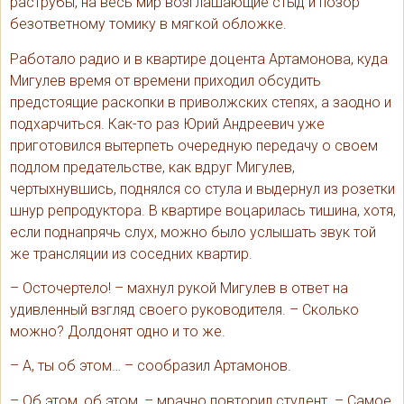
раструбы, на весь мир возглашающие стыд и позор
безответному томику в мягкой обложке.
Работало радио и в квартире доцента Артамонова, куда
Мигулев время от времени приходил обсудить
предстоящие раскопки в приволжских степях, а заодно и
подхарчиться. Как-то раз Юрий Андреевич уже
приготовился вытерпеть очередную передачу о своем
подлом предательстве, как вдруг Мигулев,
чертыхнувшись, поднялся со стула и выдернул из розетки
шнур репродуктора. В квартире воцарилась тишина, хотя,
если поднапрячь слух, можно было услышать звук той
же трансляции из соседних квартир.
– Осточертело! – махнул рукой Мигулев в ответ на
удивленный взгляд своего руководителя. – Сколько
можно? Долдонят одно и то же.
– А, ты об этом… – сообразил Артамонов.
– Об этом, об этом, – мрачно повторил студент. – Самое