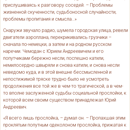
прислушиваясь к разговору соседей. – Проблемы
жизненной скученности, судьбоносной случайности,
проблемы пропитания и смысла…»
Снаружи звучало радио, шумела городская улица, ревели
двигатели аэроплана, перекрикивались грузчики –
сначала по-немецки, а затем и на родном русском
наречии. Чемодан с Юрием Андреевичем и его
попутчиками бережно несли, поспешно катили,
немилосердно швыряли и снова катили, и снова несли
неведомо куда, и в этой внешне бессмысленной и
непостижимой тряске трудно было не усмотреть
продолжения все той же в чем-то трагической, а в чем-
то вполне заслуженной судьбы социальной прослойки, к
которой всем своим существом принадлежал Юрий
Андреевич.
«Я всего лишь прослойка, – думал он. – Пропахшая этим
проклятым попутным одеколоном прослойка, прижатая к