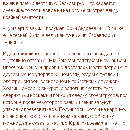
вжав в плечи блестящую бескозырку. Что касается
дневника, то тот и вовсе ни на кого не смотрел ввиду
крайней занятости.
«Ну и черт с вами, – подумал Юрий Андреевич. – В пачке
еще тесней было, а ведь как-то выжил. Справлюсь и
теперь…»
И действительно, вскоре его перенесли в чемодан – к
тщательно отглаженным брюкам, галстукам и рубашкам.
Впрочем, Юрию Андреевичу досталось место попроще, в
другом, менее упорядоченном углу, рядом с туфлями,
электробритвой, одеколоном и таблетками от изжоги.
Хозяин чемодана аккуратно заполнил пустоты туго
свернутыми носками и прикрыл сверху слоем трусов, под
которые после некоторого размышления засунул
упаковку презервативов. Получилось, хотя и не нарочно,
но не очень хорошо: прямиком на мягкую обложку –
можно даже сказать, на лицо Юрия Андреевича – на что