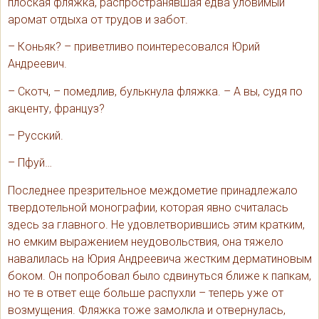
плоская фляжка, распространявшая едва уловимый
аромат отдыха от трудов и забот.
– Коньяк? – приветливо поинтересовался Юрий
Андреевич.
– Скотч, – помедлив, булькнула фляжка. – А вы, судя по
акценту, француз?
– Русский.
– Пфуй…
Последнее презрительное междометие принадлежало
твердотельной монографии, которая явно считалась
здесь за главного. Не удовлетворившись этим кратким,
но емким выражением неудовольствия, она тяжело
навалилась на Юрия Андреевича жестким дерматиновым
боком. Он попробовал было сдвинуться ближе к папкам,
но те в ответ еще больше распухли – теперь уже от
возмущения. Фляжка тоже замолкла и отвернулась,