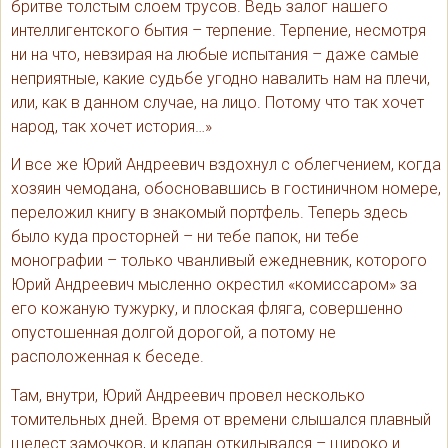
бритве толстым слоем трусов. Ведь залог нашего
интеллигентского бытия – терпение. Терпение, несмотря
ни на что, невзирая на любые испытания – даже самые
неприятные, какие судьбе угодно навалить нам на плечи,
или, как в данном случае, на лицо. Потому что так хочет
народ, так хочет история…»
И все же Юрий Андреевич вздохнул с облегчением, когда
хозяин чемодана, обосновавшись в гостиничном номере,
переложил книгу в знакомый портфель. Теперь здесь
было куда просторней – ни тебе папок, ни тебе
монографии – только чванливый ежедневник, которого
Юрий Андреевич мысленно окрестил «комиссаром» за
его кожаную тужурку, и плоская фляга, совершенно
опустошенная долгой дорогой, а потому не
расположенная к беседе.
Там, внутри, Юрий Андреевич провел несколько
томительных дней. Время от времени слышался плавный
шелест замочков, и клапан откидывался – широко и