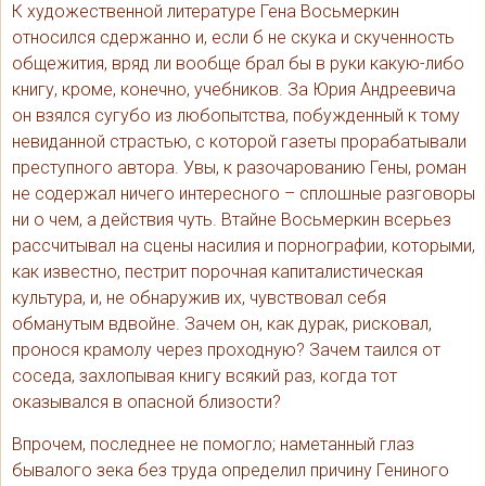
К художественной литературе Гена Восьмеркин
относился сдержанно и, если б не скука и скученность
общежития, вряд ли вообще брал бы в руки какую-либо
книгу, кроме, конечно, учебников. За Юрия Андреевича
он взялся сугубо из любопытства, побужденный к тому
невиданной страстью, с которой газеты прорабатывали
преступного автора. Увы, к разочарованию Гены, роман
не содержал ничего интересного – сплошные разговоры
ни о чем, а действия чуть. Втайне Восьмеркин всерьез
рассчитывал на сцены насилия и порнографии, которыми,
как известно, пестрит порочная капиталистическая
культура, и, не обнаружив их, чувствовал себя
обманутым вдвойне. Зачем он, как дурак, рисковал,
пронося крамолу через проходную? Зачем таился от
соседа, захлопывая книгу всякий раз, когда тот
оказывался в опасной близости?
Впрочем, последнее не помогло; наметанный глаз
бывалого зека без труда определил причину Гениного