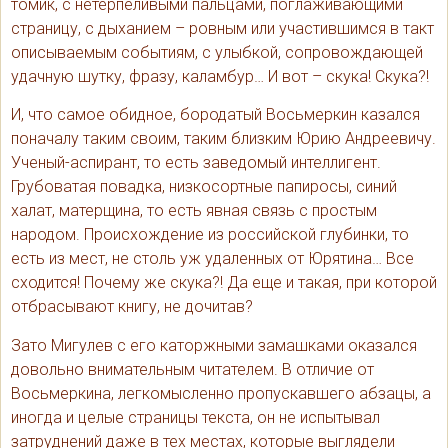
томик, с нетерпеливыми пальцами, поглаживающими
страницу, с дыханием – ровным или участившимся в такт
описываемым событиям, с улыбкой, сопровождающей
удачную шутку, фразу, каламбур… И вот – скука! Скука?!
И, что самое обидное, бородатый Восьмеркин казался
поначалу таким своим, таким близким Юрию Андреевичу.
Ученый-аспирант, то есть заведомый интеллигент.
Грубоватая повадка, низкосортные папиросы, синий
халат, матерщина, то есть явная связь с простым
народом. Происхождение из российской глубинки, то
есть из мест, не столь уж удаленных от Юрятина… Все
сходится! Почему же скука?! Да еще и такая, при которой
отбрасывают книгу, не дочитав?
Зато Мигулев с его каторжными замашками оказался
довольно внимательным читателем. В отличие от
Восьмеркина, легкомысленно пропускавшего абзацы, а
иногда и целые страницы текста, он не испытывал
затруднений даже в тех местах, которые выглядели