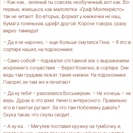
– Как-как… зеленый ты совсем, необученный, вот как. Во-
первых, жмешься, как малолетка. «Граф Монтекристо»
так не читают. Во-вторых, формат у книжечки не наш,
бумага тоненькая, шрифт другой. Короче говоря, сразу
видно: тамиздат.
– Да я не нарочно, – еще больше смутился Гена. – Я это в
сортире нашел, на подоконнике.
– Само собой! – подхватил отставной зек с выражением
искреннего сочувствия. – Верю! Конечно, в сортире. Они
ведь там грудами лежат, такие книжки. На подоконнике.
Говорят, их там же и печатают.
– Да ну тебя! – разозлился Восьмеркин. – Не хочешь – не
верь. Дурак я, что взял. Ничего интересного. Правильно
его в газетах ругают. За что там Нобелевку давать?
Скука такая, что скулы сводит…
– А ну-ка… – Мигулев поставил кружку на тумбочку и,