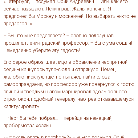
«Петербург, – подумал Юрий Андреевич. – Или, как его
сейчас называют, Ленинград. Жаль, конечно. Я
предпочел бы Москву и москвичей. Но выбирать никто не
предлагал…»
– Вы что мне предлагаете? – словно подслушав,
прошипел ленинградский профессор. – Вы с ума сошли!
Немедленно уберите эту гадость!
Его серое обрюзгшее лицо в обрамлении неопрятной
седины качнулось туда-сюда и отпрянуло. Немец
жалобно пискнул, тщетно пытаясь найти слова
самооправдания, но профессор уже повернулся к гостю
спиной и твердым шагом маршировал вдоль ровного
строя окон, подобный генералу, наотрез отказавшемуся
капитулировать.
– Черт бы тебя побрал… – перейдя на немецкий,
пробормотал хозяин.
«Неужели опять в портфель?» – уныло подумал Юрий