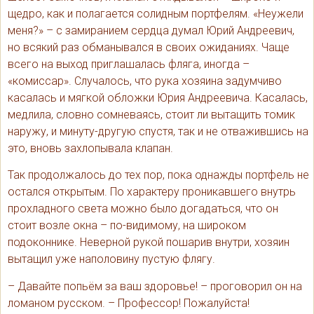
щедро, как и полагается солидным портфелям. «Неужели
меня?» – с замиранием сердца думал Юрий Андреевич,
но всякий раз обманывался в своих ожиданиях. Чаще
всего на выход приглашалась фляга, иногда –
«комиссар». Случалось, что рука хозяина задумчиво
касалась и мягкой обложки Юрия Андреевича. Касалась,
медлила, словно сомневаясь, стоит ли вытащить томик
наружу, и минуту-другую спустя, так и не отважившись на
это, вновь захлопывала клапан.
Так продолжалось до тех пор, пока однажды портфель не
остался открытым. По характеру проникавшего внутрь
прохладного света можно было догадаться, что он
стоит возле окна – по-видимому, на широком
подоконнике. Неверной рукой пошарив внутри, хозяин
вытащил уже наполовину пустую флягу.
– Давайте попьём за ваш здоровье! – проговорил он на
ломаном русском. – Профессор! Пожалуйста!