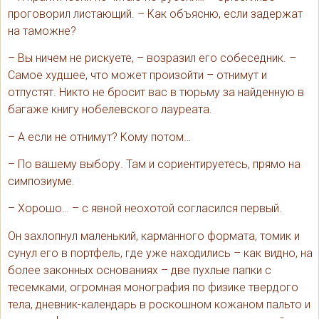
проговорил листающий. – Как объясню, если задержат
на таможне?
– Вы ничем не рискуете, – возразил его собеседник. –
Самое худшее, что может произойти – отнимут и
отпустят. Никто не бросит вас в тюрьму за найденную в
багаже книгу нобелевского лауреата.
– А если не отнимут? Кому потом…
– По вашему выбору. Там и сориентируетесь, прямо на
симпозиуме.
– Хорошо… – с явной неохотой согласился первый.
Он захлопнул маленький, карманного формата, томик и
сунул его в портфель, где уже находились – как видно, на
более законных основаниях – две пухлые папки с
тесемками, огромная монография по физике твердого
тела, дневник-календарь в роскошном кожаном пальто и