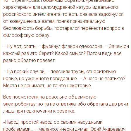
тот отреагировал обычным образом, чрезвычайно
характерным для целомудренной натуры идеального
российского интеллигента, то есть сначала задохнулся
от возмущения, а затем, поняв принципиальную
бесплодность борьбы, постарался перенести вопрос в
философскую сферу.
– Ну вот, опять! – фыркнул флакон одеколона. – Зачем он
каждый раз это берет? Какой смысл? Потом ведь все
равно обратно повезет.
– На всякий случай, – пояснили трусы, относительно
новые, но уже много повидавшие. – А чего не взять-то?
Места не занимает, не то что некоторые…
Все посмотрели на довольно объемистую
электробритву, но та не ответила, ибо обретала дар речи
лишь при подключении к розетке.
«Народ, простой народ со своими насущными
проблемами… – меланхолически думал Юрий Андреевич,