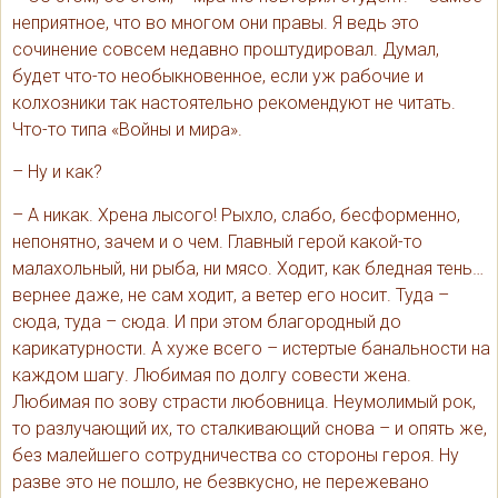
неприятное, что во многом они правы. Я ведь это
сочинение совсем недавно проштудировал. Думал,
будет что-то необыкновенное, если уж рабочие и
колхозники так настоятельно рекомендуют не читать.
Что-то типа «Войны и мира».
– Ну и как?
– А никак. Хрена лысого! Рыхло, слабо, бесформенно,
непонятно, зачем и о чем. Главный герой какой-то
малахольный, ни рыба, ни мясо. Ходит, как бледная тень…
вернее даже, не сам ходит, а ветер его носит. Туда –
сюда, туда – сюда. И при этом благородный до
карикатурности. А хуже всего – истертые банальности на
каждом шагу. Любимая по долгу совести жена.
Любимая по зову страсти любовница. Неумолимый рок,
то разлучающий их, то сталкивающий снова – и опять же,
без малейшего сотрудничества со стороны героя. Ну
разве это не пошло, не безвкусно, не пережевано