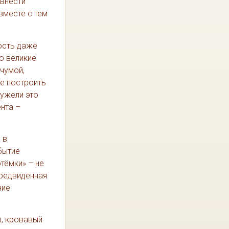
 внести
вместе с тем
ость даже
о великие
чумой,
не построить
еужели это
нта –
 в
бытие
тёмки» – не
предвиденная
ние
, кровавый