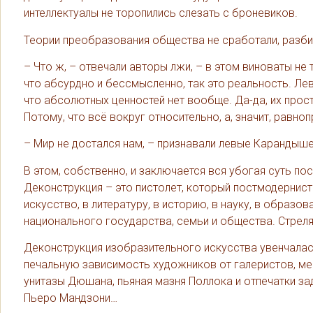
интеллектуалы не торопились слезать с броневиков.
Теории преобразования общества не сработали, разб
– Что ж, – отвечали авторы лжи, – в этом виноваты не
что абсурдно и бессмысленно, так это реальность. Ле
что абсолютных ценностей нет вообще. Да-да, их просто
Потому, что всё вокруг относительно, а, значит, равноп
– Мир не достался нам, – признавали левые Карандышев
В этом, собственно, и заключается вся убогая суть п
Деконструкция – это пистолет, который постмодернист
искусство, в литературу, в историю, в науку, в образо
национального государства, семьи и общества. Стреля
Деконструкция изобразительного искусства увенчалас
печальную зависимость художников от галеристов, ме
унитазы Дюшана, пьяная мазня Поллока и отпечатки за
Пьеро Мандзони…