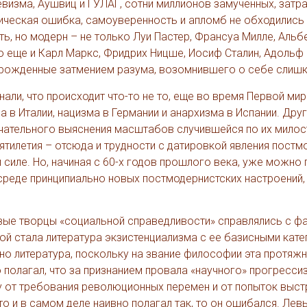
визма, Аушвиц и ГУЛАГ, сотни миллионов замученных, затра
тическая ошибка, самоуверенность и апломб не обходились
ть, но модерн – не только Луи Пастер, Франсуа Милле, Альб
о еще и Карл Маркс, Фридрих Ницше, Иосиф Сталин, Адольф 
порожденные затмением разума, возомнившего о себе слиш
али, что происходит что-то не то, еще во время Первой ми
в Италии, нацизма в Германии и анархизма в Испании. Дру
чательного выяснения масштабов случившейся по их милос
ятилетия – отсюда и трудности с датировкой явления постм
и силе. Но, начиная с 60-х годов прошлого века, уже можно
среде принципиально новых постмодернистских настроений
евые творцы «социальной справедливости» справлялись с ф
ой стала литература экзистенциализма с ее базисными кат
но литература, поскольку на звание философии эта протяж
о полагал, что за признанием провала «научного» прогресси
зу от требования революционных перемен и от попыток выст
 и в самом деле наивно полагал так, то он ошибался. Лев