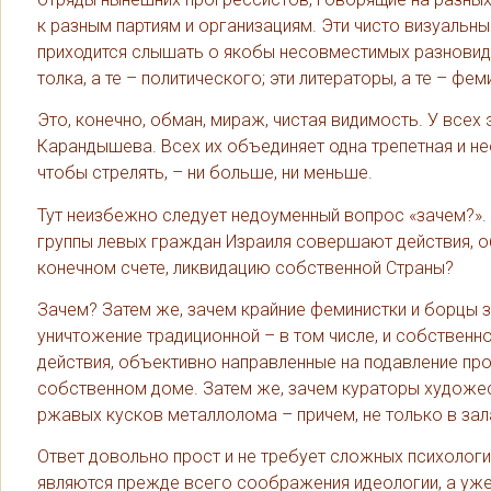
к разным партиям и организациям. Эти чисто визуальны
приходится слышать о якобы несовместимых разновидн
толка, а те – политического; эти литераторы, а те – ф
Это, конечно, обман, мираж, чистая видимость. У всех
Карандышева. Всех их объединяет одна трепетная и не
чтобы стрелять, – ни больше, ни меньше.
Тут неизбежно следует недоуменный вопрос «зачем?».
группы левых граждан Израиля совершают действия, об
конечном счете, ликвидацию собственной Страны?
Зачем? Затем же, зачем крайние феминистки и борцы 
уничтожение традиционной – в том числе, и собствен
действия, объективно направленные на подавление про
собственном доме. Затем же, зачем кураторы художе
ржавых кусков металлолома – причем, не только в зала
Ответ довольно прост и не требует сложных психологич
являются прежде всего соображения идеологии, а уже 