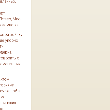
вленных,
ерт
Гитлер, Мао
ком много.
ровой войны,
гие упорно
ти
одерна;
 говорить о
, сменивших
актом
егориями
ная жалоба
зма
раивания
ые