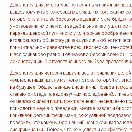
Деконструкция литературы по понятным причинам прош
вышеупомянутые консервы в домашних коллекциях сотн
готового платить за бессвязные дадаистские бредни, 
умствования ни о чем или за дебильные частушки про 
карандышевской пули чисто утилитарные соображения. 
втолковывать обществу дичайшую дичь об эстетическо
принципиальном равенстве всех и всяческих ценностей 
и вся одинаково равно и одинаково бессмысленно). Но
деконструкции! В отсутствие иного выбора пропаганд
Деконструкция истории выразилась в появлении целой
«альтернативщины», из мутного потока которой с ле
на будущее. Общественные дисциплины превратились в
стекаются стада псевдонаучных исследований, лживых
осмеливающиеся плыть против течения, немедленно по
психология, наука о поведении, многие разделы биолог
крикливой религии феминизма, сексуальной вседозволе
поверить, что камень, брошенный чернокожим трансвес
дискриминации… Боюсь, что не уцелеет и арифметика: в