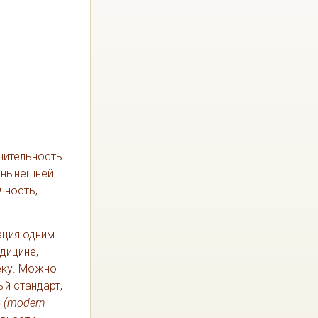
ачительность
в нынешней
чность,
ация одним
дицине,
веку. Можно
й стандарт,
» (modern