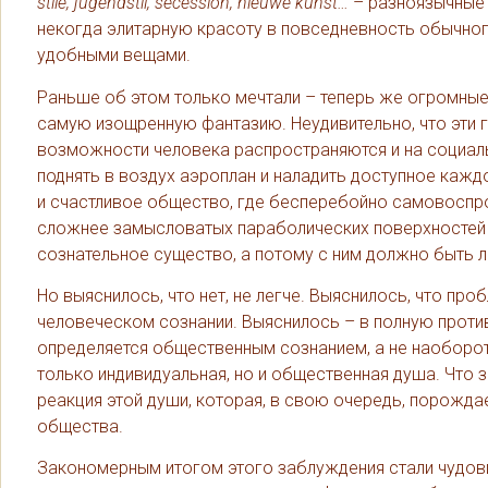
stile, jugendstil, secession, nieuwe kunst…
– разноязычные н
некогда элитарную красоту в повседневность обычного
удобными вещами.
Раньше об этом только мечтали – теперь же огромны
самую изощренную фантазию. Неудивительно, что эти г
возможности человека распространяются и на социаль
поднять в воздух аэроплан и наладить доступное кажд
и счастливое общество, где бесперебойно самовоспр
сложнее замысловатых параболических поверхностей А
сознательное существо, а потому с ним должно быть 
Но выяснилось, что нет, не легче. Выяснилось, что пр
человеческом сознании. Выяснилось – в полную прот
определяется общественным сознанием, а не наоборот,
только индивидуальная, но и общественная душа. Что
реакция этой души, которая, в свою очередь, порожда
общества.
Закономерным итогом этого заблуждения стали чудов