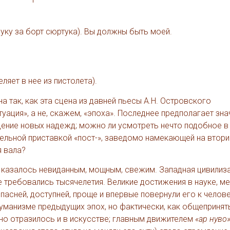
т руку за борт сюртука). Вы должны быть моей.
еляет в нее из пистолета).
 так, как эта сцена из давней пьесы А.Н. Островского
туация», а не, скажем, «эпоха». Последнее предполагает зн
дение новых надежд; можно ли усмотреть нечто подобное 
тельной приставкой «пост-», заведомо намекающей на втори
я вала?
да казалось невиданным, мощным, свежим. Западная цивилиз
е требовались тысячелетия. Великие достижения в науке, ме
опасней, доступней, проще и впервые повернули его к чело
манизме предыдущих эпох, но фактически, как общеприняты
но отразилось и в искусстве; главным движителем
«ар нуво