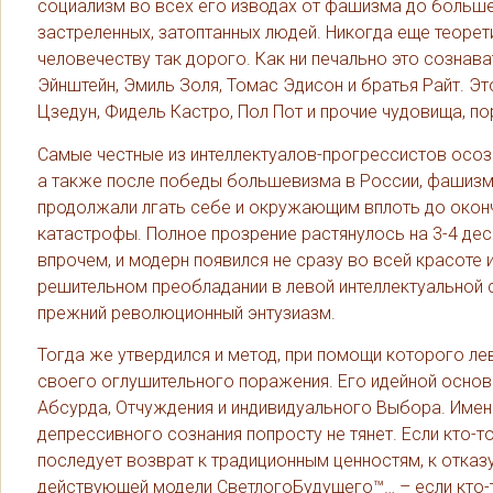
социализм во всех его изводах от фашизма до больше
застреленных, затоптанных людей. Никогда еще теоре
человечеству так дорого. Как ни печально это сознава
Эйнштейн, Эмиль Золя, Томас Эдисон и братья Райт. Эт
Цзедун, Фидель Кастро, Пол Пот и прочие чудовища, 
Самые честные из интеллектуалов-прогрессистов осозн
а также после победы большевизма в России, фашизма 
продолжали лгать себе и окружающим вплоть до окон
катастрофы. Полное прозрение растянулось на 3-4 дес
впрочем, и модерн появился не сразу во всей красоте 
решительном преобладании в левой интеллектуальной 
прежний революционный энтузиазм.
Тогда же утвердился и метод, при помощи которого л
своего оглушительного поражения. Его идейной основ
Абсурда, Отчуждения и индивидуального Выбора. Имен
депрессивного сознания попросту не тянет. Если кто-т
последует возврат к традиционным ценностям, к отка
действующей модели СветлогоБудущего™… – если кто-то