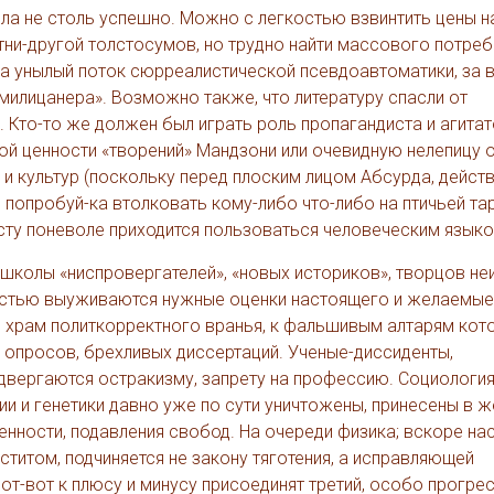
ла не столь успешно. Можно с легкостью взвинтить цены н
и-другой толстосумов, но трудно найти массового потреби
за унылый поток сюрреалистической псевдоавтоматики, за 
«милицанера». Возможно также, что литературу спасли от
Кто-то же должен был играть роль пропагандиста и агитат
й ценности «творений» Мандзони или очевидную нелепицу 
и культур (поскольку перед плоским лицом Абсурда, действ
 попробуй-ка втолковать кому-либо что-либо на птичьей т
исту поневоле приходится пользоваться человеческим язык
 школы «ниспровергателей», «новых историков», творцов н
гкостью выуживаются нужные оценки настоящего и желаемы
 храм политкорректного вранья, к фальшивым алтарям кот
 опросов, брехливых диссертаций. Ученые-диссиденты,
двергаются остракизму, запрету на профессию. Социология
ии и генетики давно уже по сути уничтожены, принесены в ж
нности, подавления свобод. На очереди физика; вскоре нас
титом, подчиняется не закону тяготения, а исправляющей
от-вот к плюсу и минусу присоединят третий, особо прогре