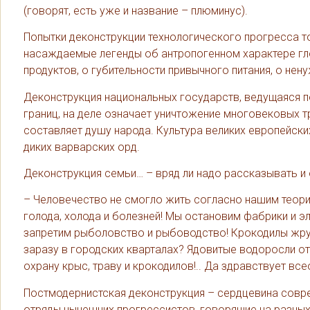
(говорят, есть уже и название – плюминус).
Попытки деконструкции технологического прогресса то
насаждаемые легенды об антропогенном характере гл
продуктов, о губительности привычного питания, о не
Деконструкция национальных государств, ведущаяся п
границ, на деле означает уничтожение многовековых тр
составляет душу народа. Культура великих европейских
диких варварских орд.
Деконструкция семьи… – вряд ли надо рассказывать и 
– Человечество не смогло жить согласно нашим теор
голода, холода и болезней! Мы остановим фабрики и э
запретим рыболовство и рыбоводство! Крокодилы жру
заразу в городских кварталах? Ядовитые водоросли от
охрану крыс, траву и крокодилов!.. Да здравствует вс
Постмодернистская деконструкция – сердцевина совр
отряды нынешних прогрессистов, говорящие на разны