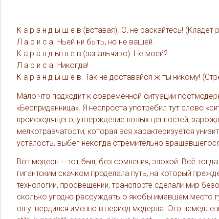
К а р а н д ы ш е в (вставая). О, не раскайтесь! (Кладе
Л а р и с а. Чьей ни быть, но не вашей.
К а р а н д ы ш е в (запальчиво). Не моей?
Л а р и с а. Никогда!
К а р а н д ы ш е в. Так не доставайся ж ты никому! (Стр
Мало что подходит к современной ситуации постмодерна
«Бесприданница». Я неспроста употребил тут слово «си
происходящего, утверждение новых ценностей, зарож
мелкотравчатости, которая вся характеризуется унизи
усталость, выбег некогда стремительно вращавшегос
Вот модерн – тот был, без сомнения, эпохой. Всё тог
гигантским скачком проделала путь, на который прежд
технологии, просвещении, транспорте сделали мир без
сколько угодно рассуждать о якобы имевшем место гу
он утвердился именно в период модерна. Это немедлен