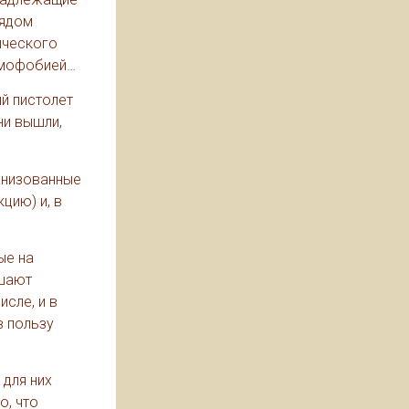
рядом
ического
гомофобией…
ый пистолет
ни вышли,
анизованные
цию) и, в
ые на
ршают
сле, и в
в пользу
 для них
о, что