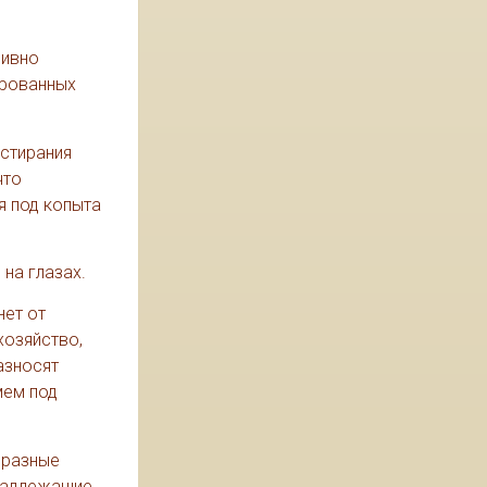
сивно
ированных
 стирания
что
я под копыта
на глазах.
нет от
хозяйство,
азносят
мем под
 разные
инадлежащие