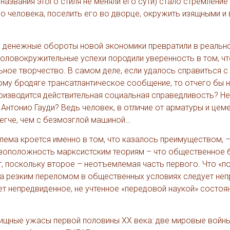
азвания этого стиля не меняли его сути) стало стремление
 человека, поселить его во дворце, окружить изящными и 
е денежные обороты новой экономики превратили в реальн
оловокружительные успехи породили уверенность в том, чт
ное творчество. В самом деле, если удалось справиться с 
ому бродяге трансатлантическое сообщение, то отчего бы 
оизводится действительная социальная справедливость? Н
нтонио Гауди? Ведь человек, в отличие от арматуры и цеме
легче, чем с безмозглой машиной…
облема кроется именно в том, что казалось преимуществом, –
ивоположность марксистским теориям – что общественное 
 поскольку второе – неотъемлемая часть первого. Что «по
 за резким переломом в общественных условиях следует не
ет непредвиденное, не учтенное «передовой наукой» состоя
ищные ужасы первой половины ХХ века: две мировые войны