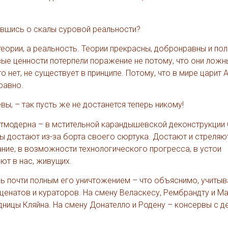
ившись о скалы суровой реальности?
 теории, а реальность. Теории прекрасны, добронравны и по
вые ценности потерпели поражение не потому, что они ложн
 нет, не существует в принципе. Потому, что в мире царит 
равно.
ы, – так пусть же не достанется теперь никому!
остмодерна – в мстительной карандышевской деконструкции
ы достают из-за борта своего сюртука. Достают и стреляют
вание, в возможности технологического прогресса, в устои
ют в нас, живущих.
ь почти полным его уничтожением – что объяснимо, учитыв
ценатов и кураторов. На смену Веласкесу, Рембрандту и М
дницы Кляйна. На смену Донателло и Родену – консервы с 