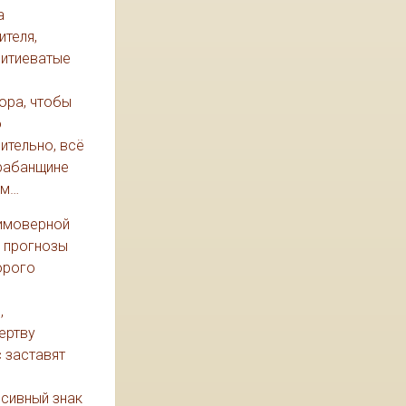
а
теля,
витиеватые
ора, чтобы
о
ительно, всё
арабанщине
ом…
еимоверной
е прогнозы
орого
,
ертву
 заставят
ссивный знак