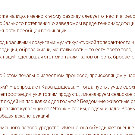
же налицо: именно к этому разряду следует отнести агрес
обального потепления, о заведомом вреде генно-модифиц
нужности всеобщей вакцинации.
од красивыми лозунгами мультикультурной толерантности и
адиций, образа жизни, ментальности – то есть всего того, 
 наций, сделавшая этот мир таким, каков он есть, бросаетс
об этом печально известном процессе, происходящем у нас 
иям? – вопрошают Карандышевы. – Тогда пусть лучше сдох
лектростанции, уничтожим продукты, ликвидируем сельское 
т людей на площадках для гольфа? Бездомные животные р
равляют купальщиков? Что ж – так им, людям, и надо! Возь
еобщая деконструкция!
еменного левого уродства. Именно она объединяет внешне
х языках, занимающиеся разными родами деятельности, пр