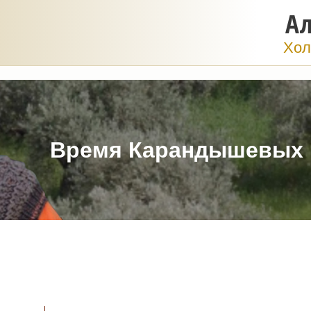
Ал
Хол
Время Карандышевых
I