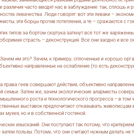
е различия часто вводят нас в заблуждение: так, сплошь и 
остях левачества. Люди говорят: вот эти леваки – эконом
еминисты; эти борцы против потепления, а те – сражаются с 
 этих типов за бортом сюртука заткнут всё тот же заряженн
оборимая страсть – деконструкция. Все они заодно и все о
 Зачем им это? Зачем, к примеру, сплоченные и хорошо орг
ъективно направленные на ослабление (то есть деконструк
за права геев совершают действия, объективно направленн
ной семьи. Затем же, зачем экологические алармисты сове
мышленного роста и технологического прогресса – в том чи
ственных выставок предпочитают отказывать живописцам 
х музея, но и в собственной гостиной.
еских изысканий. Они поступают так потому, что критерием
затем пользы. Потому, что они считают нужным делать не т