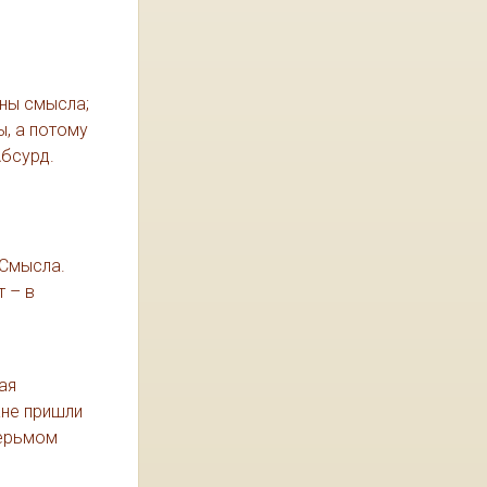
лны смысла;
ы, а потому
Абсурд.
 Смысла.
 – в
ая
ане пришли
дерьмом