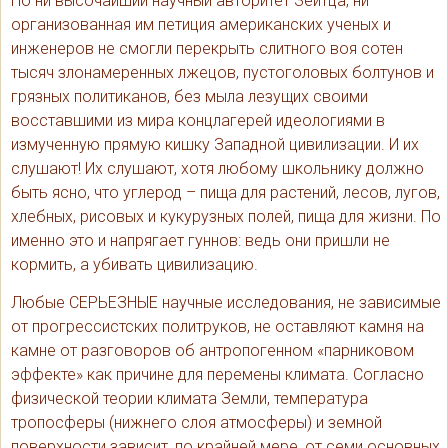
Но ни высочайший научный авторитет Зейтца, ни
организованная им петиция американских ученых и
инженеров не смогли перекрыть слитного воя сотен
тысяч злонамеренных лжецов, пустоголовых болтунов и
грязных политиканов, без мыла лезущих своими
восставшими из мира концлагерей идеологиями в
измученную прямую кишку Западной цивилизации. И их
слушают! Их слушают, хотя любому школьнику должно
быть ясно, что углерод – пища для растений, лесов, лугов,
хлебных, рисовых и кукурузных полей, пища для жизни. По
именно это и напрягает гуннов: ведь они пришли не
кормить, а убивать цивилизацию.
Любые СЕРЬЕЗНЫЕ научные исследования, не зависимые
от прогрессистских политруков, не оставляют камня на
камне от разговоров об антропогенном «парниковом
эффекте» как причине для перемены климата. Согласно
физической теории климата Земли, температура
тропосферы (нижнего слоя атмосферы) и земной
поверхности зависит, по крайней мере, от семи основных