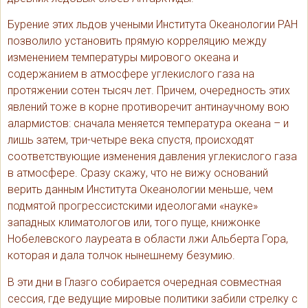
Бурение этих льдов учеными Института Океанологии РАН
позволило установить прямую корреляцию между
изменением температуры мирового океана и
содержанием в атмосфере углекислого газа на
протяжении сотен тысяч лет. Причем, очередность этих
явлений тоже в корне противоречит антинаучному вою
алармистов: сначала меняется температура океана – и
лишь затем, три-четыре века спустя, происходят
соответствующие изменения давления углекислого газа
в атмосфере. Сразу скажу, что не вижу оснований
верить данным Института Океанологии меньше, чем
подмятой прогрессистскими идеологами «науке»
западных климатологов или, того пуще, книжонке
Нобелевского лауреата в области лжи Альберта Гора,
которая и дала толчок нынешнему безумию.
В эти дни в Глазго собирается очередная совместная
сессия, где ведущие мировые политики забили стрелку с