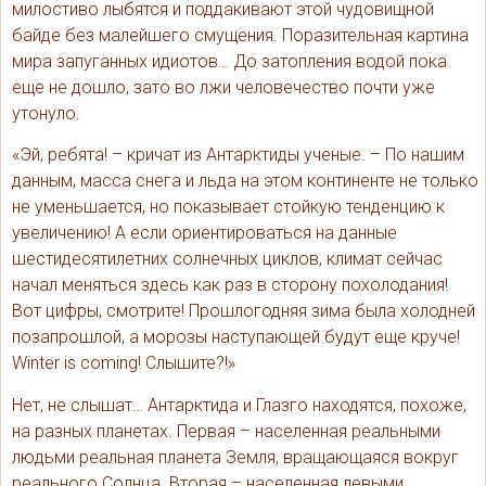
милостиво лыбятся и поддакивают этой чудовищной
байде без малейшего смущения. Поразительная картина
мира запуганных идиотов… До затопления водой пока
еще не дошло, зато во лжи человечество почти уже
утонуло.
«Эй, ребята! – кричат из Антарктиды ученые. – По нашим
данным, масса снега и льда на этом континенте не только
не уменьшается, но показывает стойкую тенденцию к
увеличению! А если ориентироваться на данные
шестидесятилетних солнечных циклов, климат сейчас
начал меняться здесь как раз в сторону похолодания!
Вот цифры, смотрите! Прошлогодняя зима была холодней
позапрошлой, а морозы наступающей будут еще круче!
Winter is coming! Слышите?!»
Нет, не слышат… Антарктида и Глазго находятся, похоже,
на разных планетах. Первая – населенная реальными
людьми реальная планета Земля, вращающаяся вокруг
реального Солнца. Вторая – населенная левыми