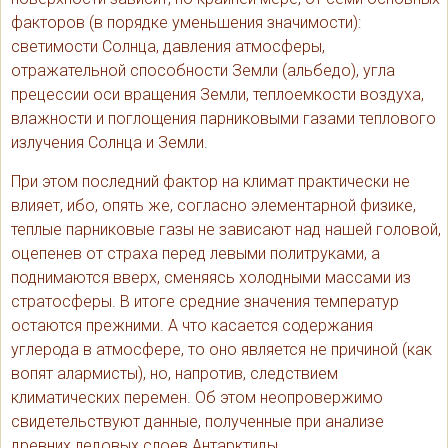
факторов (в порядке уменьшения значимости):
светимости Солнца, давления атмосферы,
отражательной способности Земли (альбедо), угла
прецессии оси вращения Земли, теплоемкости воздуха,
влажности и поглощения парниковыми газами теплового
излучения Солнца и Земли.
При этом последний фактор на климат практически не
влияет, ибо, опять же, согласно элементарной физике,
теплые парниковые газы не зависают над нашей головой,
оцепенев от страха перед левыми политруками, а
поднимаются вверх, сменяясь холодными массами из
стратосферы. В итоге средние значения температур
остаются прежними. А что касается содержания
углерода в атмосфере, то оно является не причиной (как
вопят алармисты), но, напротив, следствием
климатических перемен. Об этом неопровержимо
свидетельствуют данные, полученные при анализе
древних ледовых слоев Антарктиды.