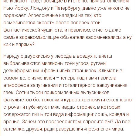
испускают газы, грозящие в итоге полным затоплением
Нью-Йорку, Лондону и Петербургу, давно уже никого не
поражает. Агрессивные нападки на тех, кто
осмеливается сказать слово поперек этой
фантастической чуши, стали правилом, отчего даже
самые здравомыслящие обыватели засомневались: а ну
как и впрямь?
Наряду с двуокисью углерода в воздух планеты
выбрасываются миллионы тонн угроз, ругани,
дезинформации и фальшивых страшилок. Климат и в
самом деле изменился – теперь над нами нависла
атмосфера запугивания и тоталитарного закручивания
гаек. Сотни тысяч прикормленных выпускников
факультетов болтологии и курсов хреномути ежедневно
строчат и публикуют миллиарды строчек, в которых
содержатся лишь три вида информации: ложь, кривда и
вранье. Зачем это прогрессистам, спросите вы? Да все
затем же, друзья: ради разрушения «прежнего» мира.