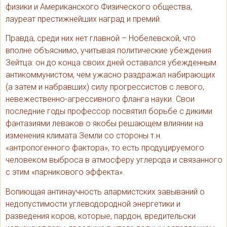
физики и Американского Физического общества,
лауреат престижнейших наград и премий.
Правда, среди них нет главной – Нобелевской, что
вполне объяснимо, учитывая политические убеждения
Зейтца: он до конца своих дней оставался убежденным
антикоммунистом, чем ужасно раздражал набирающих
(а затем и набравших) силу прогрессистов с левого,
невежественно-агрессивного фланга науки. Свои
последние годы профессор посвятил борьбе с дикими
фантазиями леваков о якобы решающем влиянии на
изменения климата Земли со стороны т.н.
«антропогенного фактора», то есть продуцируемого
человеком выброса в атмосферу углерода и связанного
с этим «парникового эффекта».
Вопиющая антинаучность алармистских завываний о
недопустимости углеводородной энергетики и
разведения коров, которые, пардон, вредительски