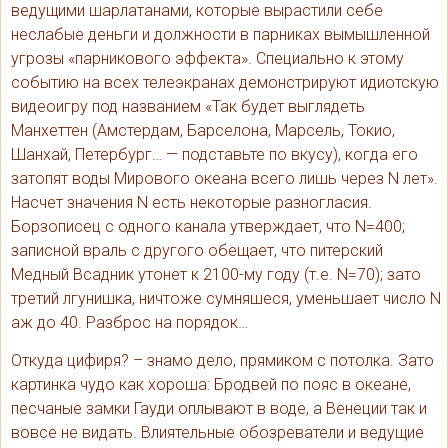
ведущими шарлатанами, которые вырастили себе
неслабые деньги и должности в парниках вымышленной
угрозы «парникового эффекта». Специально к этому
событию на всех телеэкранах демонстрируют идиотскую
видеоигру под названием «Так будет выглядеть
Манхеттен (Амстердам, Барселона, Марсель, Токио,
Шанхай, Петербург… — подставьте по вкусу), когда его
затопят воды Мирового океана всего лишь через N лет».
Насчет значения N есть некоторые разногласия.
Борзописец с одного канала утверждает, что N=400;
записной враль с другого обещает, что питерский
Медный Всадник утонет к 2100-му году (т.е. N=70); зато
третий лгунишка, ничтоже сумняшеся, уменьшает число N
аж до 40. Разброс на порядок…
Откуда цифиря? – знамо дело, прямиком с потолка. Зато
картинка чудо как хороша: Бродвей по пояс в океане,
песчаные замки Гауди оплывают в воде, а Венеции так и
вовсе не видать. Влиятельные обозреватели и ведущие