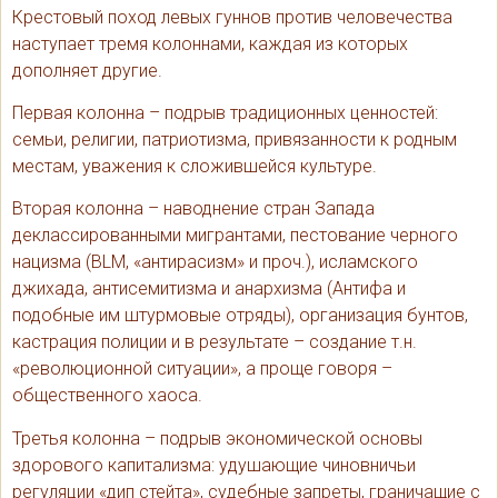
Крестовый поход левых гуннов против человечества
наступает тремя колоннами, каждая из которых
дополняет другие.
Первая колонна – подрыв традиционных ценностей:
семьи, религии, патриотизма, привязанности к родным
местам, уважения к сложившейся культуре.
Вторая колонна – наводнение стран Запада
деклассированными мигрантами, пестование черного
нацизма (BLM, «антирасизм» и проч.), исламского
джихада, антисемитизма и анархизма (Антифа и
подобные им штурмовые отряды), организация бунтов,
кастрация полиции и в результате – создание т.н.
«революционной ситуации», а проще говоря –
общественного хаоса.
Третья колонна – подрыв экономической основы
здорового капитализма: удушающие чиновничьи
регуляции «дип стейта», судебные запреты, граничащие с