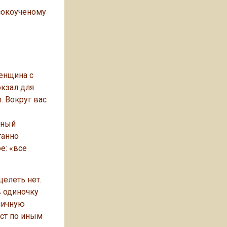
ысокоученому
женщина с
окзал для
. Вокруг вас
вный
танно
е: «все
целеть нет.
в одиночку
личную
аст по иным