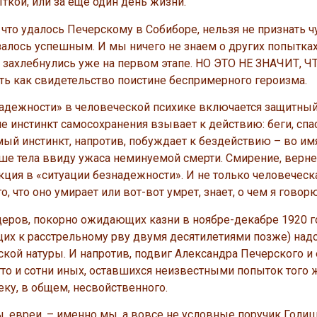
ыткой, или за еще один день жизни.
, что удалось Печерскому в Собиборе, нельзя не признать 
залось успешным. И мы ничего не знаем о других попытках
 захлебнулись уже на первом этапе. НО ЭТО НЕ ЗНАЧИТ, Ч
ть как свидетельство поистине беспримерного героизма.
надежности» в человеческой психике включается защитны
 инстинкт самосохранения взывает к действию: беги, спас
мый инстинкт, напротив, побуждает к бездействию – во им
ше тела ввиду ужаса неминуемой смерти. Смирение, верне
ия в «ситуации безнадежности». И не только человеческая
 что оно умирает или вот-вот умрет, знает, о чем я говорю
еров, покорно ожидающих казни в ноябре-декабре 1920 
щих к расстрельному рву двумя десятилетиями позже) над
 натуры. И напротив, подвиг Александра Печерского и 
о и сотни иных, оставшихся неизвестными попыток того ж
у, в общем, несвойственного.
 евреи, – именно мы, а вовсе не условные поручик Голиц