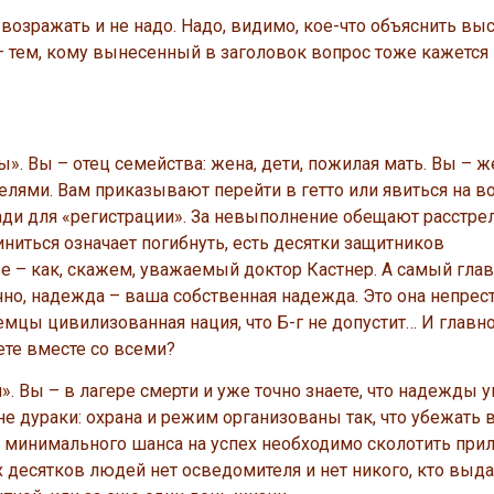
 возражать и не надо. Надо, видимо, кое-что объяснить в
 – тем, кому вынесенный в заголовок вопрос тоже кажется
». Вы – отец семейства: жена, дети, пожилая мать. Вы – 
ями. Вам приказывают перейти в гетто или явиться на в
ади для «регистрации». За невыполнение обещают расстрел
иниться означает погибнуть, есть десятки защитников
е – как, скажем, уважаемый доктор Кастнер. А самый гла
чно, надежда – ваша собственная надежда. Это она непрес
емцы цивилизованная нация, что Б-г не допустит… И главно
ете вместе со всеми?
». Вы – в лагере смерти и уже точно знаете, что надежды у
е дураки: охрана и режим организованы так, что убежать 
 минимального шанса на успех необходимо сколотить при
их десятков людей нет осведомителя и нет никого, кто выд