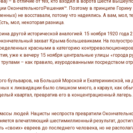
ва) – в отличие от тех, кто входил в ворота шести вышеу
ации ОкончательногоРешения™. Поэтому в принципе Горин
ленных) не восставали, потому что надеялись. А вам, мол, 
сть, мол, некоторая разница.
рина другой исторической аналогией. 15 ноября 1920 года 2
окончательный захват Крыма большевиками. На полуостр
пределенных красными в категорию контрреволюционеров.
я, уже к вечеру 15 ноября центральные улицы «города р
рупами – как правило, изуродованными посредством отр
го бульваров, на Большой Морской и Екатерининской, на 
ных к ликвидации было слишком много, а караул, как обыч
целый квартал, превратив его в концентрационный лагерь.
е массы людей. Нацисты неспроста превратили Окончатель
ясняется впечатляющий шестимиллионный результат, дости
ь «своих» евреев до последнего человека, но не располаг