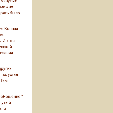
помянутых
у можно
терять было
-я Конная
ове
 И хотя
усской
езания
других
но, устал.
 Там
ноеРешение™
гнутый
али