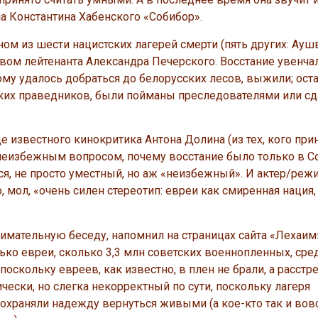
а Константина Хабенского «Собибор».
ом из шести нацистских лагерей смерти (пять других: Ауш
вом лейтенанта Александра Печерского. Восстание увенча
ому удалось добраться до белорусских лесов, выжили; ост
ких праведников, были пойманы преследователями или с
е известного кинокритика Антона Долина (из тех, кого при
неизбежным вопросом, почему восстание было только в С
ся, не просто уместный, но аж «неизбежный». И актер/реж
о, мол, «очень силен стереотип: евреи как смиренная нация,
нимательную беседу, напомнил на страницах сайта «Лехаим»
лько евреи, сколько 3,3 млн советских военнопленных, сре
оскольку евреев, как известно, в плен не брали, а расстр
ески, но слегка некорректный по сути, поскольку лагеря
охраняли надежду вернуться живыми (а кое-кто так и вов