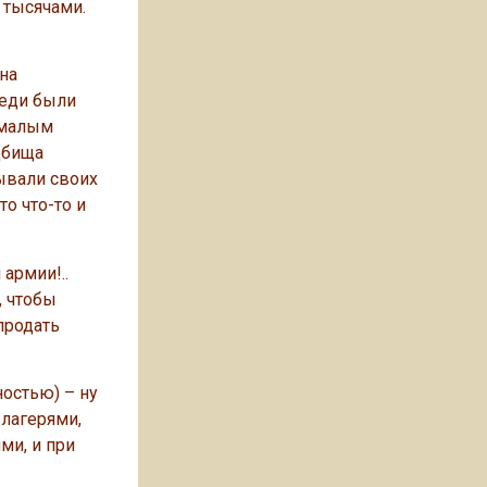
 тысячами.
на
реди были
емалым
дбища
рывали своих
о что-то и
армии!..
, чтобы
продать
ностью) – ну
 лагерями,
ми, и при