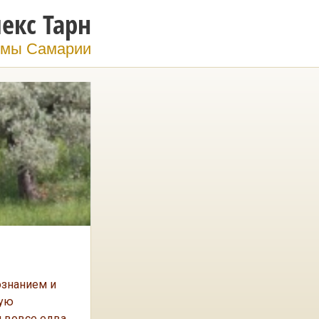
екс Тарн
мы Самарии
ознанием и
жую
и вовсе едва