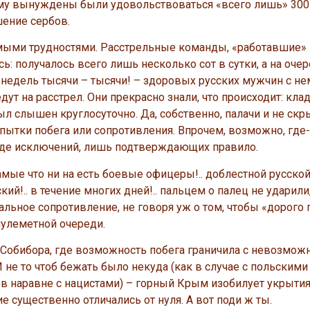
ому вынуждены были удовольствоваться «всего лишь» 300
шение сербов.
мыми трудностями. Расстрельные команды, «работавшие» 
ь: получалось всего лишь несколько сот в сутки, а на оче
х недель тысячи – тысячи! – здоровых русских мужчин с н
ут на расстрел. Они прекрасно знали, что происходит: кла
был слышен круглосуточно. Да, собственно, палачи и не ск
ытки побега или сопротивления. Впрочем, возможно, где-т
в виде исключений, лишь подтверждающих правило.
амые что ни на есть боевые офицеры!.. доблестной русской 
кий!.. в течение многих дней!.. пальцем о палец не ударили
мальное сопротивление, не говоря уж о том, чтобы «дорого 
пулеметной очереди.
е Собибора, где возможность побега граничила с невозмож
 не то чтоб бежать было некуда (как в случае с польскими
ов наравне с нацистами) – горный Крым изобилует укрытия
е существенно отличались от нуля. А вот поди ж ты.