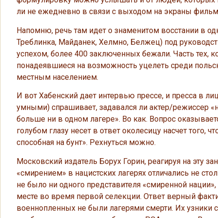
ли не ежедневно в связи с выходом на экраны фильм
Напомню, речь там идет о знаменитом восстании в одн
Треблинка, Майданек, Хелмно, Белжец) под руководст
успехом, более 400 заключенных бежали. Часть тех, к
понадеявшиеся на возможность уцелеть среди польс
местным населением.
И вот Хабенский дает интервью прессе, и пресса в лиц
умными) спрашивает, задавался ли актер/режиссер «
больше ни в одном лагере». Во как. Вопрос оказывает
голубом глазу несет в ответ околесицу насчет того, чт
способная на бунт». Рехнуться можно.
Московский издатель Борух Горин, реагируя на эту за
«смирением» в нацистских лагерях отличались не сто
не было ни одного представителя «смиренной нации», п
месте во время первой селекции. Ответ верный фактич
военнопленных не были лагерями смерти. Их узники с