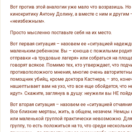
Вот против этой аналогии уже мало что возразишь. Но
кинокритику Антону Долину, а вместе с ним и другим
«неизбежным».
Просто мысленно поставьте себя на их место.
Вот первая ситуация – назовем ее «ситуацией надежды
маленьким ребенком. Вы – юноша с пожилыми родител
отправки «в трудовые лагеря» или собраться на площ
говорят всякое. Помимо тех, кто утверждает, что подч
противоположного мнения, многие очень авторитетны
помощник убийц, кроме доктора Кастнера, – это, коне
нашептывает вам на ухо, что все еще обойдется, что н
идут». Скажите, заглянув в душу: неужели вы НЕ пойд
Вот вторая ситуация – назовем ее «ситуацией отчаяния
Все близкие мертвы, жить, в общем, незачем. Немцы н
или маленькой группой практически невозможно. Для
группу, то есть положиться на то, что среди нескольк