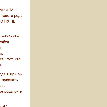
чудом. Мы
 такого рода
ТО ИХ НЕ
й механизм
айся,
я
е,
 – тот, кто
.
года в Крыму
о признать
его
е рода, суть
ын с