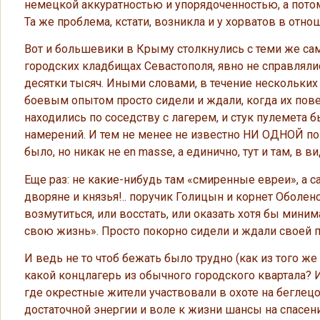
немецкой аккуратностью и упорядоченностью, а пот
Та же проблема, кстати, возникла и у хорватов в отно
Вот и большевики в Крыму столкнулись с теми же са
городских кладбищах Севастополя, явно не справлялис
десятки тысяч. Иными словами, в течение нескольки
боевым опытом просто сидели и ждали, когда их повед
находились по соседству с лагерем, и стук пулемета 
намерений. И тем не менее не известно НИ ОДНОЙ поп
было, но никак не en masse, а единично, тут и там, 
Еще раз: не какие-нибудь там «смиренные евреи», а с
дворяне и князья!.. поручик Голицын и корнет Оболенс
возмутиться, или восстать, или оказать хотя бы мини
свою жизнь». Просто покорно сидели и ждали своей 
И ведь не то чтоб бежать было трудно (как из того ж
какой концлагерь из обычного городского квартала? И
где окрестные жители участвовали в охоте на беглец
достаточной энергии и воле к жизни шансы на спасени