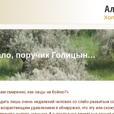
Ал
Хол
ало, поручик Голицын…
ам смиренно, как овцы на бойню?»
адать лишь очень недалекий человек со слабо развитым с
е возрастающим удивлением я обнаружил, что эту или схо
ринято считать умными. А в последнее время она звучит 