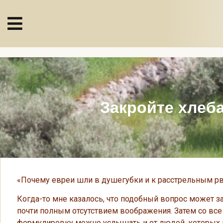
Закройте хлеб
«Почему евреи шли в душегубки и к расстрельным рв
Когда-то мне казалось, что подобный вопрос может з
почти полным отсутствием воображения. Затем со вс
формулировку можно услышать и от людей, которых п