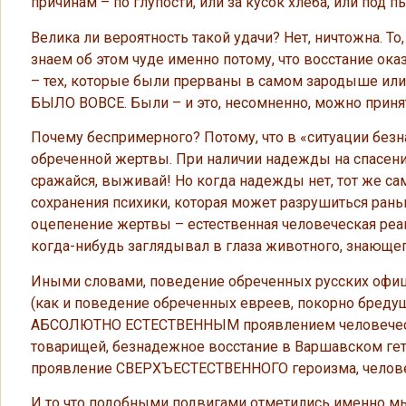
причинам – по глупости, или за кусок хлеба, или под п
Велика ли вероятность такой удачи? Нет, ничтожна. То
знаем об этом чуде именно потому, что восстание ока
– тех, которые были прерваны в самом зародыше или
БЫЛО ВОВСЕ. Были – и это, несомненно, можно приня
Почему беспримерного? Потому, что в «ситуации без
обреченной жертвы. При наличии надежды на спасение
сражайся, выживай! Но когда надежды нет, тот же са
сохранения психики, которая может разрушиться рань
оцепенение жертвы – естественная человеческая реакц
когда-нибудь заглядывал в глаза животного, знающего,
Иными словами, поведение обреченных русских офиц
(как и поведение обреченных евреев, покорно бреду
АБСОЛЮТНО ЕСТЕСТВЕННЫМ проявлением человеческой
товарищей, безнадежное восстание в Варшавском гетт
проявление СВЕРХЪЕСТЕСТВЕННОГО героизма, человек
И то что подобными подвигами отметились именно мы,