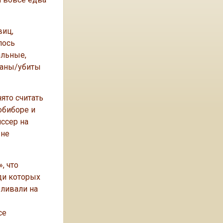
виц,
лось
альные,
даны/убиты
нято считать
обиборе и
иссер на
 не
, что
ди которых
еливали на
се