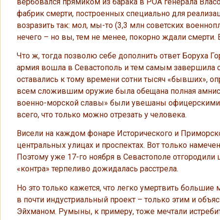
вербовался прямиком из барака в РОА генерала Власо
фабрик смерти, построенных специально для реализ
возразить так: мол, мы-то (3,3 млн советских военноп
нечего – но вы, тем не менее, покорно ждали смерти. Е
Что ж, тогда позволю себе дополнить ответ Боруха Го
армия вошла в Севастополь и тем самым завершила 
оставались к тому времени сотни тысяч «бывших», о
всем сложившим оружие была обещана полная амнисти
военно-морской славы» были увешаны офицерскими т
всего, что только можно отрезать у человека.
Висели на каждом фонаре Исторического и Приморско
центральных улицах и проспектах. Вот только намечен
Поэтому уже 17-го ноября в Севастополе отгородили 
«контра» терпеливо дожидалась расстрела.
Но это только кажется, что легко умертвить больши
в почти индустриальный проект – только этим и объ
Эйхманом. Румыны, к примеру, тоже мечтали истребит