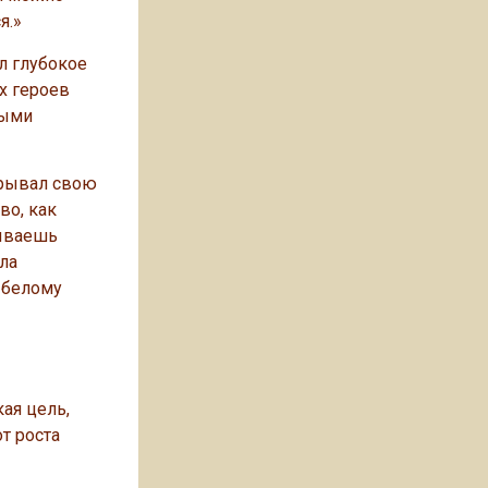
я.»
л глубокое
х героев
рыми
ерывал свою
во, как
тываешь
ла
о белому
ая цель,
т роста