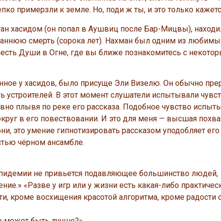
епко примерзли к земле. Но, поди ж ты, и это только кажетс
ан хасидом (он попал в Аушвиц после Бар-Мицвы), находи
раннюю смерть (сорока лет). Нахман был одним из любимы
честь Души в Огне, где вы ближе познакомитесь с некото
онное у хасидов, было присуще Эли Визелю. Он обычно пр
 устроителей. В этот момент слушатели испытывали чувст
авно плывя по реке его рассказа. Подобное чувство испы
округ в его повествовании. И это для меня — высшая похва
орни, это умение гипнотизировать рассказом уподобляет ег
стью чёрном ансамбле.
й эпидемии не привьется подавляющее большинство людей,
ие.» «Разве у игр или у жизни есть какая-либо практическ
, кроме восхищения красотой алгоритма, кроме радости о
то может быть лучше?»