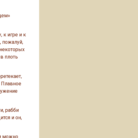
цем»
 к игре и к
, пожалуй,
о некоторых
 в плоть
еретекает,
. Плавное
ружение
и, рабби
тся и он,
 и можно