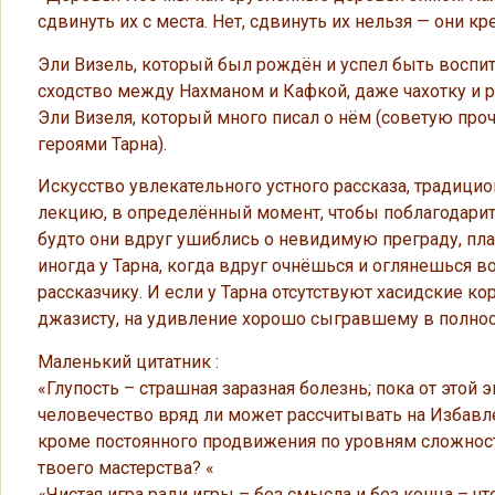
сдвинуть их с места. Нет, сдвинуть их нельзя — они кр
Эли Визель, который был рождён и успел быть воспит
сходство между Нахманом и Кафкой, даже чахотку и 
Эли Визеля, который много писал о нём (советую про
героями Тарна).
Искусство увлекательного устного рассказа, традици
лекцию, в определённый момент, чтобы поблагодарить
будто они вдруг ушиблись о невидимую преграду, пл
иногда у Тарна, когда вдруг очнёшься и оглянешься в
рассказчику. И если у Тарна отсутствуют хасидские к
джазисту, на удивление хорошо сыгравшему в полно
Маленький цитатник :
«Глупость – страшная заразная болезнь; пока от это
человечество вряд ли может рассчитывать на Избавлен
кроме постоянного продвижения по уровням сложности
твоего мастерства? «
«Чистая игра ради игры – без смысла и без конца – ч