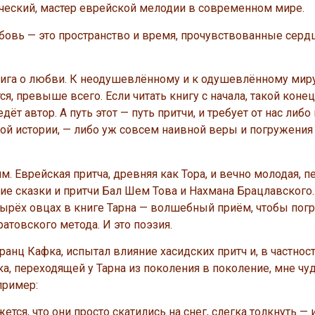
ический, мастер еврейской мелодии в современном мире.
бовь — это пространство и время, прочувствованные серд
 книга о любви. К неодушевлённому и к одушевлённому миру,
я, превыше всего. Если читать книгу с начала, такой конец
ёт автор. А путь этот — путь притчи, и требует от нас либ
кой истории, — либо уж совсем наивной веры и погружения
м. Еврейская притча, древняя как Тора, и вечно молодая, п
ие сказки и притчи Бал Шем Това и Нахмана Брацлавского
ырёх овцах в книге Тарна — волшебный приём, чтобы пог
атовского метода. И это поэзия.
ранц Кафка, испытал влияние хасидских притч и, в частност
, переходящей у Тарна из поколения в поколение, мне чуди
пример:
ся, что они просто скатились на снег, слегка толкнуть —