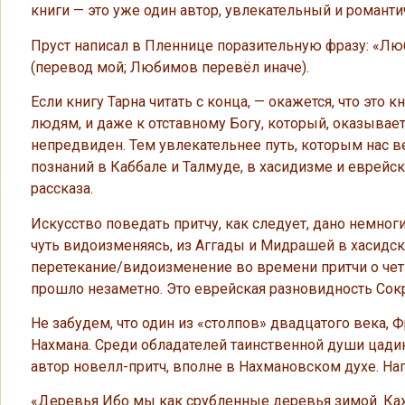
книги — это уже один автор, увлекательный и романт
Пруст написал в Пленнице поразительную фразу: «Лю
(перевод мой; Любимов перевёл иначе).
Если книгу Тарна читать с конца, — окажется, что это
людям, и даже к отставному Богу, который, оказываетс
непредвиден. Тем увлекательнее путь, которым нас вед
познаний в Каббале и Талмуде, в хасидизме и еврейс
рассказа.
Искусство поведать притчу, как следует, дано немноги
чуть видоизменяясь, из Аггады и Мидрашей в хасидск
перетекание/видоизменение во времени притчи о чет
прошло незаметно. Это еврейская разновидность Сокр
Не забудем, что один из «столпов» двадцатого века, Ф
Нахмана. Среди обладателей таинственной души цадика
автор новелл-притч, вполне в Нахмановском духе. На
«Деревья Ибо мы как срубленные деревья зимой. Кажет