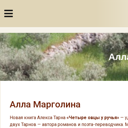
Алл
Алла Марголина
Новая книга Алекса Тарна
«Четыре овцы у ручья»
— у
двух Тарнов — автора романов и поэта-переводчика. М