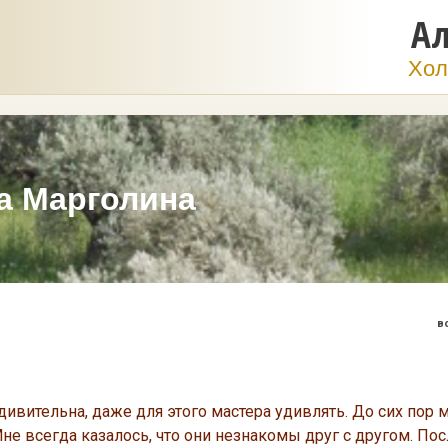
Ал
Хол
а Марголина
в
дивительна, даже для этого мастера удивлять. До сих пор 
не всегда казалось, что они незнакомы друг с другом. По