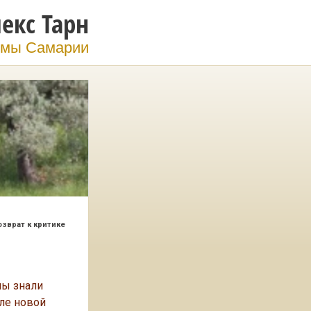
екс Тарн
мы Самарии
озврат к критике
мы знали
сле новой