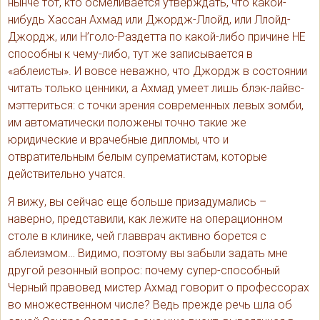
нынче тот, кто осмеливается утверждать, что какой-
нибудь Хассан Ахмад или Джордж-Ллойд, или Ллойд-
Джордж, или Н’голо-Раздетта по какой-либо причине НЕ
способны к чему-либо, тут же записывается в
«аблеисты». И вовсе неважно, что Джордж в состоянии
читать только ценники, а Ахмад умеет лишь блэк-лайвс-
мэттериться: с точки зрения современных левых зомби,
им автоматически положены точно такие же
юридические и врачебные дипломы, что и
отвратительным белым супрематистам, которые
действительно учатся.
Я вижу, вы сейчас еще больше призадумались –
наверно, представили, как лежите на операционном
столе в клинике, чей главврач активно борется с
аблеизмом… Видимо, поэтому вы забыли задать мне
другой резонный вопрос: почему супер-способный
Черный правовед мистер Ахмад говорит о профессорах
во множественном числе? Ведь прежде речь шла об