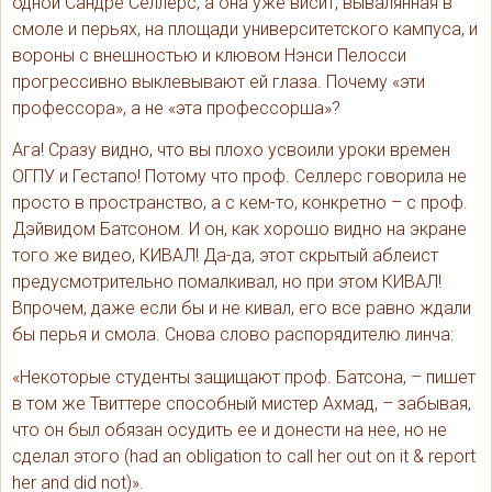
одной Сандре Селлерс, а она уже висит, вывалянная в
смоле и перьях, на площади университетского кампуса, и
вороны с внешностью и клювом Нэнси Пелосси
прогрессивно выклевывают ей глаза. Почему «эти
профессора», а не «эта профессорша»?
Ага! Сразу видно, что вы плохо усвоили уроки времен
ОГПУ и Гестапо! Потому что проф. Селлерс говорила не
просто в пространство, а с кем-то, конкретно – с проф.
Дэйвидом Батсоном. И он, как хорошо видно на экране
того же видео, КИВАЛ! Да-да, этот скрытый аблеист
предусмотрительно помалкивал, но при этом КИВАЛ!
Впрочем, даже если бы и не кивал, его все равно ждали
бы перья и смола. Снова слово распорядителю линча:
«Некоторые студенты защищают проф. Батсона, – пишет
в том же Твиттере способный мистер Ахмад, – забывая,
что он был обязан осудить ее и донести на нее, но не
сделал этого (had an obligation to call her out on it & report
her and did not)».