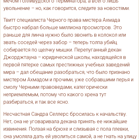
мечом голливудского Терминатора, а всего лишь
увольнение – но, как говорится, следите за новостями.
Твитт специалиста Черного права мистера Ахмада
быстро набрал больше миллиона просмотров. Это
раньше для линча нужно было звонить в колокол или
звать соседей через забор – теперь толпа убийц
собирается по щелчку мышки. Перепуганный декан
Джорджтауна – юридической школы, находящейся в
первой пятерке самых престижных учебных заведений
мира – дал обещание разобраться, что было признано
мистером Ахмадом и прочими, уже собравшими перья и
смолу Черными правоведами, категорически
неприемлемым, потому что какого хрена тут
разбираться, и так все ясно.
Несчастная Сандра Селлерс бросилась к начальству.
Нет, она не уговаривала декана принять ее нижайшие
извинения. Ползая на брюхе и слизывая с пола плевки,
она умоляла дать ей уволиться самой, а не гнать на улицу