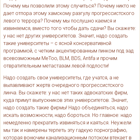
Почему мы позволили этому случиться? Почему никто не
дает отпора этому хамскому разгулу прогрессистского
левого террора? Почему мы послушно каемся и
извиняемся, вместо того чтобы дать сдачи? Вы скажете:
у нас нет других университетов. Значит, надо создать
такие университеты – с ясной консервативной
программой, с четким акцентированным пинком под зад
всевозможным MeToo, BLM, BDS, Antifa и прочим
отвратительным метастазам левой подлости!
Надо создать свои университеты, где учатся, а не
вылавливают жертв очередного прогрессистского
линча. Вы скажете: у нас нет таких адвокатских фирм,
куда примут выпускников этих университетов. Значит,
надо создать такие фирмы! Надо объединяться, надо
искать возможности, надо бороться. Но главное: надо
немедленно прекратить извиняться и каяться. Неужели
мы так и намерены терпеть эту гадкую порнографию,
которая вонючим канализационным потоком втекает в