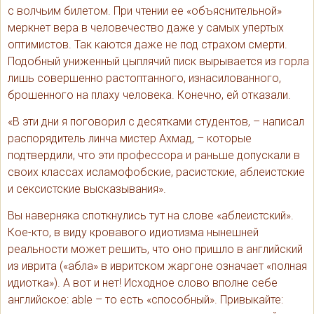
с волчьим билетом. При чтении ее «объяснительной»
меркнет вера в человечество даже у самых упертых
оптимистов. Так каются даже не под страхом смерти.
Подобный униженный цыплячий писк вырывается из горла
лишь совершенно растоптанного, изнасилованного,
брошенного на плаху человека. Конечно, ей отказали.
«В эти дни я поговорил с десятками студентов, – написал
распорядитель линча мистер Ахмад, – которые
подтвердили, что эти профессора и раньше допускали в
своих классах исламофобские, расистские, аблеистские
и сексистские высказывания».
Вы наверняка споткнулись тут на слове «аблеистский».
Кое-кто, в виду кровавого идиотизма нынешней
реальности может решить, что оно пришло в английский
из иврита («абла» в ивритском жаргоне означает «полная
идиотка»). А вот и нет! Исходное слово вполне себе
английское: able – то есть «способный». Привыкайте: