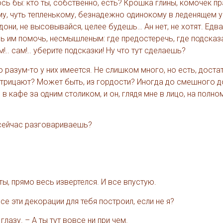
 бы: кто ты, собственно, есть? Крошка глины, комочек пра
у, чуть тепленькому, безнадежно одинокому в леденящем 
дони, не высовывайся, целее будешь… Ан нет, не хотят. Едва
ь им помочь, несмышленым: где предостеречь, где подсказа
!.. сам!.. уберите подсказки! Ну что тут сделаешь?
о разум-то у них имеется. Не слишком много, но есть, доста
отрицают? Может быть, из гордости? Иногда до смешного д
 в кафе за одним столиком, и он, глядя мне в лицо, на полн
а сейчас разговариваешь?
ты, прямо весь извертелся. И все впустую.
все эти декорации для тебя построил, если не я?
глазу. – А ты тут вовсе ни при чем.