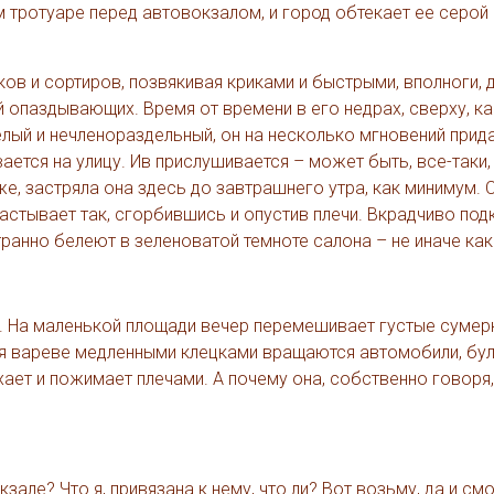
м тротуаре перед автовокзалом, и город обтекает ее серой
ов и сортиров, позвякивая криками и быстрыми, вполноги, 
опаздывающих. Время от времени в его недрах, сверху, ка
лый и нечленораздельный, он на несколько мгновений прид
ется на улицу. Ив прислушивается – может быть, все-таки,
е, застряла она здесь до завтрашнего утра, как минимум.
застывает так, сгорбившись и опустив плечи. Вкрадчиво по
ранно белеют в зеленоватой темноте салона – не иначе как
т. На маленькой площади вечер перемешивает густые сумерк
мся вареве медленными клецками вращаются автомобили, бу
ает и пожимает плечами. А почему она, собственно говоря,
кзале? Что я, привязана к нему, что ли? Вот возьму, да и с