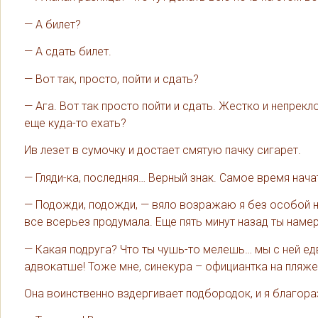
— А билет?
— А сдать билет.
— Вот так, просто, пойти и сдать?
— Ага. Вот так просто пойти и сдать. Жестко и непрек
еще куда-то ехать?
Ив лезет в сумочку и достает смятую пачку сигарет.
— Гляди-ка, последняя… Верный знак. Самое время нач
— Подожди, подожди, — вяло возражаю я без особой на
все всерьез продумала. Еще пять минут назад ты намер
— Какая подруга? Что ты чушь-то мелешь… мы с ней ед
адвокатше! Тоже мне, синекура – официантка на пляже…
Она воинственно вздергивает подбородок, и я благора