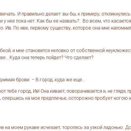
твечать. И правильно делает: вы бы, к примеру, откликнулись
 у нее пока нет. Как бы ее назвать?.. Во всем, что касается 
что. Ив. По иве, первому существу, которое она мне напомнил
ыбкой, и мне становится неловко от собственной неуклюжес
лове… Куда она теперь пойдет? Что сделает?
однимая брови. – В город, куда же еще…
вот тебе город, Ив! Она кивает, поворачивается и, не глядя, 
она, опершись на мое предплечье, осторожно пробует ногою
ев на моем рукаве исчезает, торопясь за узкой ладонью. До