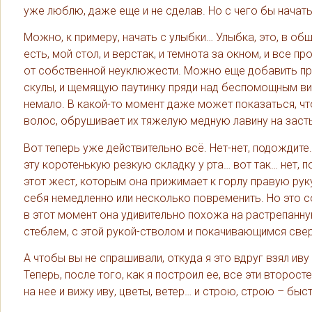
уже люблю, даже еще и не сделав. Но с чего бы начат
Можно, к примеру, начать с улыбки… Улыбка, это, в об
есть, мой стол, и верстак, и темнота за окном, и все 
от собственной неуклюжести. Можно еще добавить про
скулы, и щемящую паутинку пряди над беспомощным вис
немало. В какой-то момент даже может показаться, что 
волос, обрушивает их тяжелую медную лавину на заст
Вот теперь уже действительно всё. Нет-нет, подождите
эту коротенькую резкую складку у рта… вот так… нет, п
этот жест, которым она прижимает к горлу правую руку
себя немедленно или несколько повременить. Но это с
в этот момент она удивительно похожа на растрепанну
стеблем, с этой рукой-стволом и покачивающимся свер
А чтобы вы не спрашивали, откуда я это вдруг взял иву н
Теперь, после того, как я построил ее, все эти второ
на нее и вижу иву, цветы, ветер… и строю, строю – бы