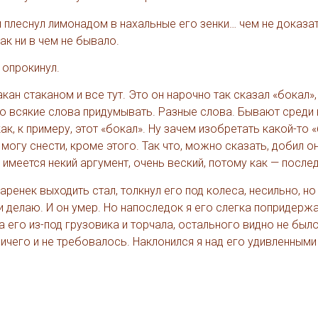
 и плеснул лимонадом в нахальные его зенки… чем не доказа
ак ни в чем не бывало.
 опрокинул.
кан стаканом и все тут. Это он нарочно так сказал «бокал»
то всякие слова придумывать. Разные слова. Бывают среди 
к, к примеру, этот «бокал». Ну зачем изобретать какой-то «
 могу снести, кроме этого. Так что, можно сказать, добил о
а имеется некий аргумент, очень веский, потому как — послед
паренек выходить стал, толкнул его под колеса, несильно, но
о и делаю. И он умер. Но напоследок я его слегка попридержа
а его из-под грузовика и торчала, остального видно не было
ничего и не требовалось. Наклонился я над его удивленными