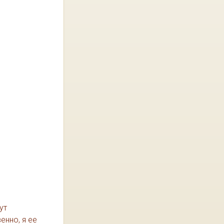
ут
енно, я ее