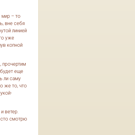
 мир – то
ь, вне себя
утой линией
то уже
нув копной
, прочертим
 будет еще
ь ли саму
о же то, что
рукой-
 и ветер.
росто смотрю