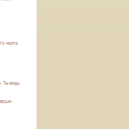
го черта
. Ты ведь
кирше-