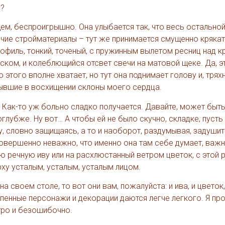
ь?
щем, беспроигрышно. Она улыбается так, что весь остальной
прочие стройматериалы – тут же принимается смущенно крякат
филь, тонкий, точеный, с пружинным вылетом ресниц над кр
ком, и колеблющийся отсвет свечи на матовой щеке. Да, э
этого вполне хватает, но тут она поднимает голову и, трях
ывшие в восхищении склоны моего сердца.
. Как-то уж больно сладко получается. Давайте, может быть
оглубже. Ну вот… А чтобы ей не было скучно, складке, пусть
, словно защищаясь, а то и наоборот, раздумывая, задушит
овершенно неважно, что именно она там себе думает, важн
ю речную иву или на расхлюстанный ветром цветок, с этой 
ху усталым, усталым, усталым лицом.
а своем столе, то вот они вам, пожалуйста: и ива, и цветок,
степенные персонажи и декорации даются легче легкого. Я п
стро и безошибочно.