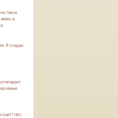
 на такое
имен, я,
а.
ти. Я создал
протягивает
 неровные
гонит? Нет,