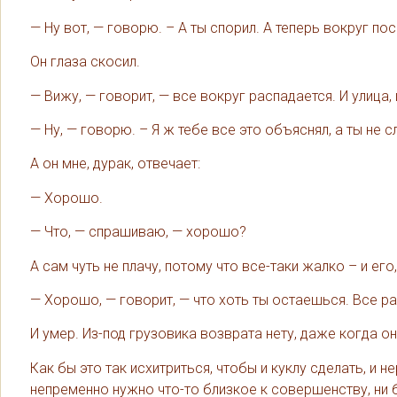
— Ну вот, — говорю. – А ты спорил. А теперь вокруг по
Он глаза скосил.
— Вижу, — говорит, — все вокруг распадается. И улица, 
— Ну, — говорю. – Я ж тебе все это объяснял, а ты не 
А он мне, дурак, отвечает:
— Хорошо.
— Что, — спрашиваю, — хорошо?
А сам чуть не плачу, потому что все-таки жалко – и его
— Хорошо, — говорит, — что хоть ты остаешься. Все ра
И умер. Из-под грузовика возврата нету, даже когда 
Как бы это так исхитриться, чтобы и куклу сделать, и
непременно нужно что-то близкое к совершенству, ни б