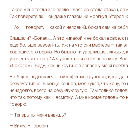
Такое меня тогда зло взяло… Взял со стола стакан, да
Так поверите ли – он даже глазом не моргнул. Утерся, к
— Ах, — говорит, — какой я неловкий, бокал сам на себя
Слышали? «Бокал»… А это никакой и не бокал вовсе, ста
еще больше разозлить. Уж на что они мастера — так э
хорошие, это верно. Но бывают и уродливые, лживые, ка
уже есть «стакан»? А я уродство и ложь ненавижу. Все
«бокалом». Ведь, как ни крути, а в запасе у меня всегд
В общем, подогнал я к той кафешке грузовик, и, когда 
результативно. В конце концов, моя кукла, что хочу, т
ненадолго, всего на секунду-другую. Там только голов
что так, потому как – всмятку. А мне кроме головы-то 
говорю:
— Теперь ты меня видишь?
— Вижу, – говорит.