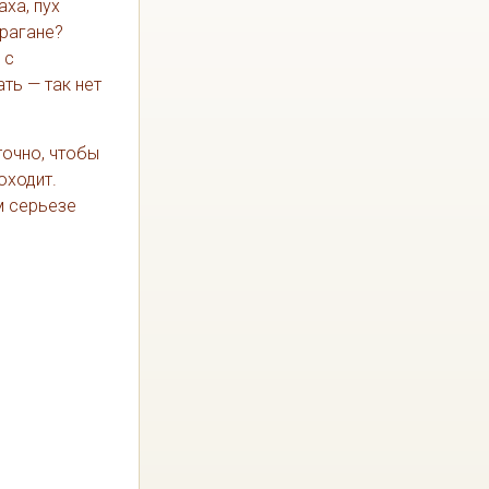
ха, пух
урагане?
 с
ть — так нет
точно, чтобы
оходит.
ом серьезе