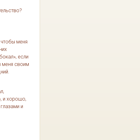
тельство?
, чтобы меня
них
бокал», если
н меня своим
ний.
л,
, и хорошо,
 глазами и