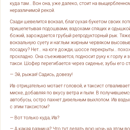
куда там… Вон она, уже далеко, стоит на выщербленно
неразличимой рекой.
Сзади шевелится вокзал, благоухая букетом своих лотк
пришепетывая подошвами, вздохами спящих и одышкой 
божий, зарождается грубый репродукторный рык. Тяже
вокзальную суету и наглым жирным червяком высовыва
посадку? Нет… на юге дожди, шоссе перекрыты… похож
прохладно. Она съеживается, подносит руку к горлу и 
такси. Шофер перегибается через сиденье; зубы его ст
— Эй, рыжая! Садись, довезу!
Ив отрицательно мотает головой, и таксист отваливае
миске, добавляя по вкусу ветра и пыли. В получивше
автобусы, остро пахнет дизельным выхлопом. Ив вздых
с этим таксистом?
— Вот только куда, Ив?
— А какая разница? Что тут делать всю ночь на этом во