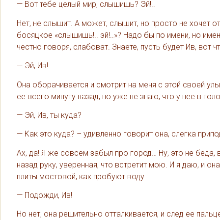
— Вот тебе целый мир, слышишь? Эй!..
Нет, не слышит. А может, слышит, но просто не хочет о
босяцкое «слышишь!.. эй!..»? Надо бы по имени, но имени
честно говоря, слабоват. Знаете, пусть будет Ив, вот 
— Эй, Ив!
Она оборачивается и смотрит на меня с этой своей ул
ее всего минуту назад, но уже не знаю, что у нее в го
— Эй, Ив, ты куда?
— Как это куда? – удивленно говорит она, слегка прип
Ах, да! Я же совсем забыл про город… Ну, это не беда, 
назад руку, уверенная, что встретит мою. И я даю, и 
плиты мостовой, как пробуют воду.
— Подожди, Ив!
Но нет, она решительно отталкивается, и след ее пальц