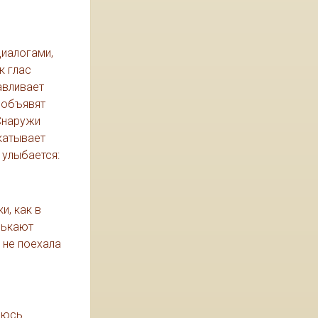
диалогами,
к глас
авливает
 объявят
 Снаружи
дкатывает
 улыбается:
и, как в
лькают
 не поехала
моюсь…