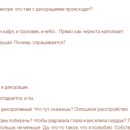
смотри: что там с декорациями происходит?
и кафе, и грузовик, и небо… Прямо как чернота наползает.
слушал. Почему, спрашивается?
, и декорации.
спадается, а ты…
он декоративный. Что тут скажешь? Сплошное расстройство.
 нервы поберечь? Чтобы радовала глаза и веселила сердце? Т
ольше, ни меньше. Да, что-то такое, что я полюблю. Собств