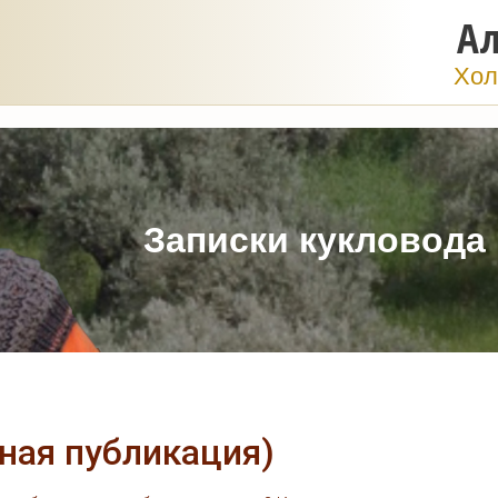
Ал
Хол
Записки кукловода
ная публикация)