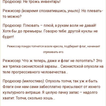
Продюсер: Не трожь инвентарь!
Режиссер
(вовремя спохватившись, уныло)
: Но плевать-
то можно?
Продюсер: Плювать – плюй, а рукам воли не давай!
Хотя бы до премьеры. Говорю тебе: другой куклы не
будет!
Режиссер понуро топчется возле кресла, подбирает флаг, начинает
отряхивать его.
Режиссер: Что ж теперь, даже и флаг не потоптать? Это
же тряпка сионистской заразы… Сионистской опухоли на
теле прогрессивного человечества…
Продюсер
(милостиво)
: Опухоль топчи, так уж и быть.
Флаги они нам сами забесплатно присылают от ихнего
культурного антраше. Я целую пачку запас – надолго
хватит. Топчи, сколько хошь…