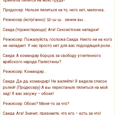
приятель пялится на мою грудь?
Продюсер: Нельзя пялиться на то, чего нет, милочка…
Режиссер
(испуганно)
: Ш-ш-ш… зачем вы…
Саида
(торжествующе)
: Ага! Сексистские нападки!
Режиссер: Пожалуйста, госпожа Саида. Никто ни на кого
не нападает. У нас просто нет для вас подходящей роли…
Саида: А командир борцов за свободу угнетенного
арабского народа Палестины?
Режиссер: Командир…
Саида: Да-да, командир! Не виляйте! Я видела список
ролей!
(Продюсеру)
А вы перестаньте пялиться на мой
зад! Я вас засужу – обоих!
Режиссер: Обоих? Меня-то за что?
Саида: Ага! Значит, признаете, что его – есть за что!