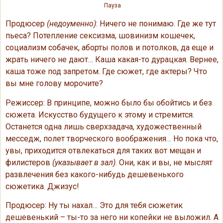
Пауза
Продюсер
(недоуменно)
: Ничего не понимаю. Где же тут
пьеса? Потепление сексизма, шовинизм кошечек,
социализм собачек, аборты полов и потолков, да еще и
жрать ничего не дают… Каша какая-то дурацкая. Вернее,
каша тоже под запретом. Где сюжет, где актеры? Что
вы мне голову морочите?
Режиссер: В принципе, можно было бы обойтись и без
сюжета. Искусство будущего к этому и стремится.
Останется одна лишь сверхзадача, художественный
месседж, полет творческого воображения… Но пока что,
увы, приходится отвлекаться для таких вот мещан и
филистеров
(указывает в зал)
. Они, как и вы, не мыслят
развлечения без какого-нибудь дешевенького
сюжетика. Джизус!
Продюсер: Ну ты нахал… Это для тебя сюжетик
дешевенький – ты-то за него ни копейки не выложил. А