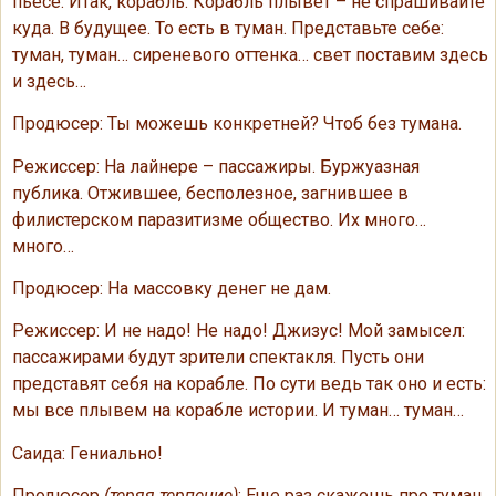
пьесе. Итак, корабль. Корабль плывет – не спрашивайте
куда. В будущее. То есть в туман. Представьте себе:
туман, туман… сиреневого оттенка… свет поставим здесь
и здесь…
Продюсер: Ты можешь конкретней? Чтоб без тумана.
Режиссер: На лайнере – пассажиры. Буржуазная
публика. Отжившее, бесполезное, загнившее в
филистерском паразитизме общество. Их много…
много…
Продюсер: На массовку денег не дам.
Режиссер: И не надо! Не надо! Джизус! Мой замысел:
пассажирами будут зрители спектакля. Пусть они
представят себя на корабле. По сути ведь так оно и есть:
мы все плывем на корабле истории. И туман… туман…
Саида: Гениально!
Продюсер
(теряя терпение)
: Еще раз скажешь про туман