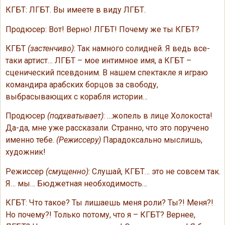
КГБТ: ЛГБТ. Вы имеете в виду ЛГБТ.
Продюсер: Вот! Верно! ЛГБТ! Почему же ты КГБТ?
КГБТ
(застенчиво)
: Так намного солидней. Я ведь все-
таки артист… ЛГБТ – мое интимное имя, а КГБТ –
сценический псевдоним. В нашем спектакле я играю
командира арабских борцов за свободу,
выбрасывающих с корабля истории…
Продюсер
(подхватывает)
: …жопель в лице Холокоста!
Да-да, мне уже рассказали. Странно, что это поручено
именно тебе.
(Режиссеру)
Парадоксально мыслишь,
художник!
Режиссер
(смущенно)
: Слушай, КГБТ… это не совсем так.
Я… мы… Бюджетная необходимость…
КГБТ: Что такое? Ты лишаешь меня роли? Ты?! Меня?!
Но почему?! Только потому, что я – КГБТ? Вернее,