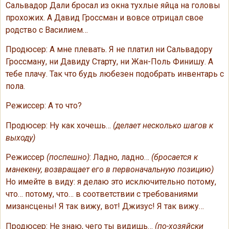
Сальвадор Дали бросал из окна тухлые яйца на головы
прохожих. А Давид Гроссман и вовсе отрицал свое
родство с Василием…
Продюсер: А мне плевать. Я не платил ни Сальвадору
Гроссману, ни Давиду Старту, ни Жан-Поль Финишу. А
тебе плачу. Так что будь любезен подобрать инвентарь с
пола.
Режиссер: А то что?
Продюсер: Ну как хочешь…
(делает несколько шагов к
выходу)
Режиссер
(поспешно)
: Ладно, ладно…
(бросается к
манекену, возвращает его в первоначальную позицию)
Но имейте в виду: я делаю это исключительно потому,
что… потому, что… в соответствии с требованиями
мизансцены! Я так вижу, вот! Джизус! Я так вижу…
Продюсер: Не знаю, чего ты видишь…
(по-хозяйски