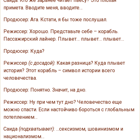
Саида: Кто же заранее читает пьесу? Это плохая
примета. Вводите меня, вводите…
Продюсер: Ага. Кстати, я бы тоже послушал.
Режиссер: Хорошо. Представьте себе – корабль.
Пассажирский лайнер. Плывет… плывет… плывет…
Продюсер: Куда?
Режиссер
(с досадой)
: Какая разница? Куда плывет
история? Этот корабль – символ истории всего
человечества.
Продюсер: Понятно. Значит, на дно.
Режиссер: Ну при чем тут дно? Человечество еще
можно спасти. Если настойчиво бороться с глобальным
потеплением…
Саида
(подхватывает)
: …сексизмом, шовинизмом и
национализмом…