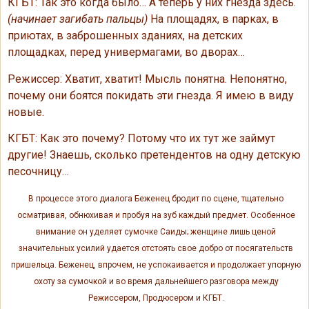
КГБТ: Так это когда было… А теперь у них гнезда здесь.
(начинает загибать пальцы)
На площадях, в парках, в
приютах, в заброшенных зданиях, на детских
площадках, перед универмагами, во дворах…
Режиссер: Хватит, хватит! Мысль понятна. Непонятно,
почему они боятся покидать эти гнезда. Я имею в виду
новые.
КГБТ: Как это почему? Потому что их тут же займут
другие! Знаешь, сколько претендентов на одну детскую
песочницу…
В процессе этого диалога Беженец бродит по сцене, тщательно
осматривая, обнюхивая и пробуя на зуб каждый предмет. Особенное
внимание он уделяет сумочке Саиды; женщине лишь ценой
значительных усилий удается отстоять свое добро от посягательств
пришельца. Беженец, впрочем, не успокаивается и продолжает упорную
охоту за сумочкой и во время дальнейшего разговора между
Режиссером, Продюсером и КГБТ.