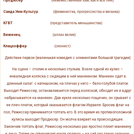
Продюсер
(невежественный хам, как и все они)
Саида
Умм-Культур
(феминистка, прогрессистка и веганка)
КГБТ
(представитель меньшинства)
Беженец
(аллах велик)
Клацхоффер
(сионист)
Действие первое (маленькая комедия с элементами большой трагедии)
На сцене – столик и несколько стульев. Возле одной из кулис –
инвалидная коляска с сидящим в ней манекеном. Манекен одет в
длинный халат с капюшоном, на плечах у него – бело-голубой платок.
Выходит Режиссер, останавливается перед коляской, обходит ее и вдруг
набрасывается на манекен. Дав кукле несколько пощечин, он срывает с
ее плеч платок, который оказывается флагом Израиля. Бросив флаг на
пол, Режиссер принимается топтать его. В это время из противоположной
кулисы выходит Продюсер. Он молча взирает на происходящее.
Закончив топтать флаг, Режиссер несколько раз яростно плюет манекену
в лицо. Затем он отвешивает кукле оплеуху – на сей раз такую сильную,