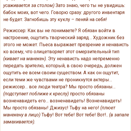
усаживается за столом)
Зато знаю, чего ты не увидишь:
бабок моих, вот чего. Говорю сразу: другого инвентаря
не будет. Загнобишь эту куклу – пеняй на себя!
Режиссер: Как вы не понимаете? Я обязан войти в
настроение, ощутить творческий заряд… Художник без
этого не может. Пьеса выражает презрение и ненависть
ко всему, что олицетворяет этот омерзительный тип
(кивает на манекен)
. Эту ненависть надо непременно
передать зрителю, который, в свою очередь, должен
ощутить ее всем своим существом. А как он ощутит,
если теми же чувствами не проникнутся актеры…
режиссер… все люди театра? Мы просто обязаны…
(подступает поближе к креслу)
просто обязаны
возненавидеть его… возненавидеть! Возненавидеть!
Мы просто обязаны! Джизус! Тьфу на него!
(плюет
манекену в лицо)
Тьфу! Вот тебе! Вот тебе! Вот!..
(в запале
замахивается).