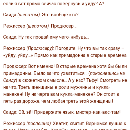
если я вот прямо сейчас повернусь и уйду? А?
Саида
(шепотом)
: Это вообще кто?
Режиссер
(шепотом)
: Продюсер…
Саида: Ну так продай ему чего-нибудь…
Режиссер
(Продюсеру)
: Погодите. Ну что вы так сразу –
«уйду, уйду…» Прямо как примадонна в старые времена.
Продюсер: Вот именно! В старые времена хотя бы были
примадонны. Было за что ухватиться… (
покосившись на
Саиду
) в сюжетном смысле… А у нас? Тьфу! Смотреть не
на что. Треть женщины в роли мужчины и кукла-
манекен! Ну на черта вам кукла-манекен? Он стоит в
пять раз дороже, чем любая треть этой женщины!
Саида: Эй, эй! Придержите язык, мистер-как-вас-там!
Режиссер
(поспешно)
: Хватит, хватит. Вернемся лучше к