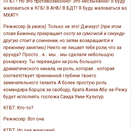
ЛГБТ? Но это противозаконно! Это неслыханно! Я буду
жаловаться в КГБ! В АНБ! В БДТ! Я буду жаловаться во
МХАТ!!
Режиссер
(в ужасе)
: Только не это! Джизус!
(при этом
слове Беженец прекращает охоту за сумочкой и секунду-
другую стоит в сомнении, но затем возвращается к
прежнему занятию)
Никто не лишает тебя роли, что за
ерунда? Просто… я… мы… мы сделали небольшую
рокировку. Ты переведен на роль большого
драматического накала, на роль, которая… которая
соответствует признанной глубине твоего
замечательного таланта. А более простую роль
командира борцов за свободу, брата Азиза Абу-за-Режу
будет исполнять госпожа Саида Умм-Культур.
КГБТ: Кто-то?
Режиссер: Вот она.
КГБТ: Но она женщина!