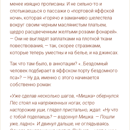
менее изящно прописаны. И не сильно-то и
спотыкаешься о пассажи о «портовой яффской
ночи», которая «горячо и заманчиво шелестела
вокруг своим черным маслянистым платьем,
щедро расцвеченным желтыми розами фонарей».
— Они не выглядят заплатками на плотной ткани
повествования, — так, скорее стразиками,
которые теперь уместны и на белье, и на джинсах.
Так что там было, в аннотации? «…Бездомный
человек подбирает в яффском порту бездомного
пса»? — Ну да, именно с этого начинается
собственно роман:
«Уже сделав несколько шагов, <Мишка> обернулся.
Пёс стоял на напряженных ногах, остро
насторожив уши, глядел пристально, ждал. «Ну что
с тобой поделаешь? — вздохнул Мишка. — Пошли
уже, ладно». И двинул дальше, не оглядываясь.