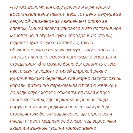
«Потом, вспоминая скрупулёзно и мучительно
восстанавливая в памяти весь тот день, секунда за
секундой, движение за движением, слово за
словом, Мишка всегда упирался в это пограничное
мгновение, в эту зыбкую непрозрачную стенку,
отделяющую такую счастливую, такую
обыкновенную и предсказуемую, такую ровную
жизнь от жуткого смерча, свистящего смертью и
страданием. Это можно было бы сравнить с тем,
как плывут в лодке по тихой широкой реке с
идиллическими берегами, где мирно пасутся овцы,
коровы ритмично пережевывают свою жвачку, и
лошади спускаются к отмелям, опуская к воде
длинные гривы, где зеркальная речная гладь
нарушается лишь редкими всплесками рыб да
стрельчатым бегом водомерки, где стрекозы и
пчелы играют медленное болеро над зарослями
акации и важные гусыни торжественно