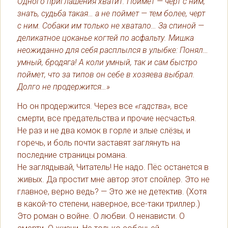
Одного приглашения хватит. Поймет — черт с ним,
знать, судьба такая… а не поймет — тем более, черт
с ним. Собаки им только не хватало… За спиной —
деликатное цоканье когтей по асфальту. Мишка
неожиданно для себя расплылся в улыбке: Понял…
умный, бродяга! А коли умный, так и сам быстро
поймет, что за типов он себе в хозяева выбрал.
Долго не продержится…»
Но он продержится. Через все
«гадства»,
все
смерти, все предательства и прочие несчастья.
Не раз и не два комок в горле и злые слёзы, и
горечь, и боль почти заставят заглянуть на
последние страницы романа.
Не заглядывай, Читатель! Не надо. Пёс останется в
живых. Да простит мне автор этот спойлер. Это не
главное, верно ведь? — Это же не детектив. (Хотя
в какой-то степени, наверное, все-таки триллер.)
Это роман о войне. О любви. О ненависти. О