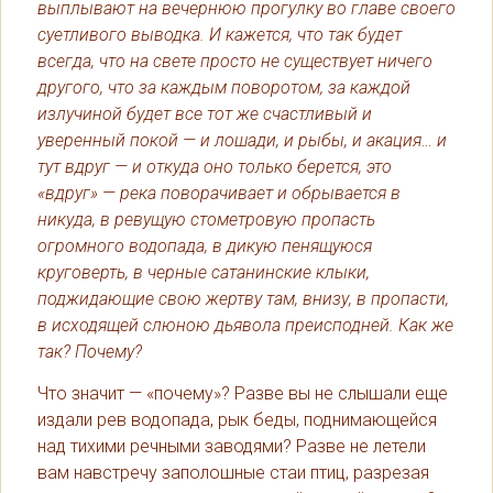
выплывают на вечернюю прогулку во главе своего
суетливого выводка. И кажется, что так будет
всегда, что на свете просто не существует ничего
другого, что за каждым поворотом, за каждой
излучиной будет все тот же счастливый и
уверенный покой — и лошади, и рыбы, и акация… и
тут вдруг — и откуда оно только берется, это
«вдруг» — река поворачивает и обрывается в
никуда, в ревущую стометровую пропасть
огромного водопада, в дикую пенящуюся
круговерть, в черные сатанинские клыки,
поджидающие свою жертву там, внизу, в пропасти,
в исходящей слюною дьявола преисподней. Как же
так? Почему?
Что значит — «почему»? Разве вы не слышали еще
издали рев водопада, рык беды, поднимающейся
над тихими речными заводями? Разве не летели
вам навстречу заполошные стаи птиц, разрезая