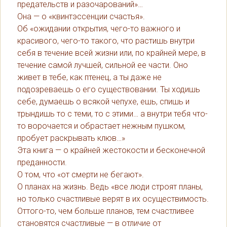
предательств и разочарований»…
Она — о «квинтэссенции счастья».
Об «ожидании открытия, чего-то важного и
красивого, чего-то такого, что растишь внутри
себя в течение всей жизни или, по крайней мере, в
течение самой лучшей, сильной ее части. Оно
живет в тебе, как птенец, а ты даже не
подозреваешь о его существовании. Ты ходишь
себе, думаешь о всякой чепухе, ешь, спишь и
трындишь то с теми, то с этими… а внутри тебя что-
то ворочается и обрастает нежным пушком,
пробует раскрывать клюв…»
Эта книга — о крайней жестокости и бесконечной
преданности.
О том, что «от смерти не бегают».
О планах на жизнь. Ведь «все люди строят планы,
но только счастливые верят в их осуществимость.
Оттого-то, чем больше планов, тем счастливее
становятся счастливые — в отличие от