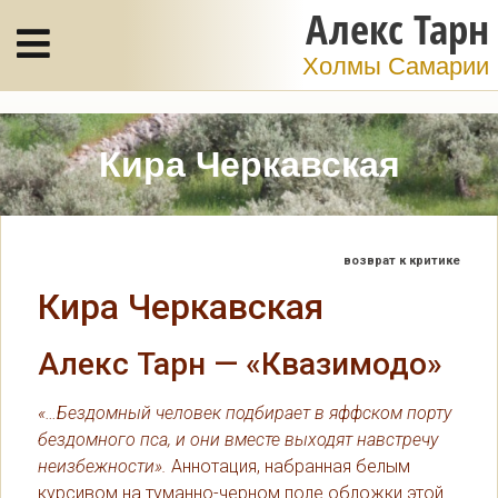
Алекс Тарн
Холмы Самарии
Кира Черкавская
возврат к критике
Кира Черкавская
Алекс Тарн — «Квазимодо»
«…Бездомный человек подбирает в яффском порту
бездомного пса, и они вместе выходят навстречу
неизбежности».
Аннотация, набранная белым
курсивом на туманно-черном поле обложки этой