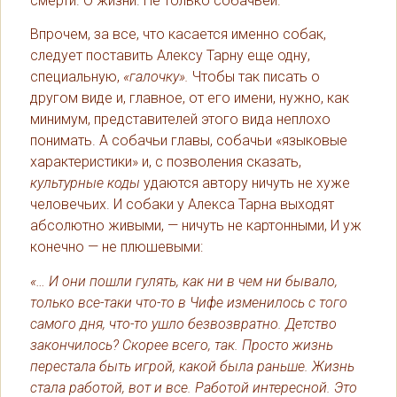
смерти. О жизни. Не только собачьей.
Впрочем, за все, что касается именно собак,
следует поставить Алексу Тарну еще одну,
специальную,
«галочку».
Чтобы так писать о
другом виде и, главное, от его имени, нужно, как
минимум, представителей этого вида неплохо
понимать. А собачьи главы, собачьи «языковые
характеристики» и, с позволения сказать,
культурные коды
удаются автору ничуть не хуже
человечьих. И собаки у Алекса Тарна выходят
абсолютно живыми, — ничуть не картонными, И уж
конечно — не плюшевыми:
«… И они пошли гулять, как ни в чем ни бывало,
только все-таки что-то в Чифе изменилось с того
самого дня, что-то ушло безвозвратно. Детство
закончилось? Скорее всего, так. Просто жизнь
перестала быть игрой, какой была раньше. Жизнь
стала работой, вот и все. Работой интересной. Это