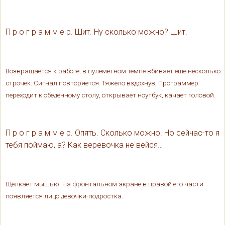
П р о г р а м м е р. Шит. Ну сколько можно? Шит.
Возвращается к работе, в пулеметном темпе вбивает еще несколько
строчек. Сигнал повторяется. Тяжело вздохнув, Программер
переходит к обеденному столу, открывает ноутбук, качает головой.
П р о г р а м м е р. Опять. Сколько можно. Но сейчас-то я
тебя поймаю, а? Как веревочка не вейся…
Щелкает мышью. На фронтальном экране в правой его части
появляется лицо девочки-подростка.