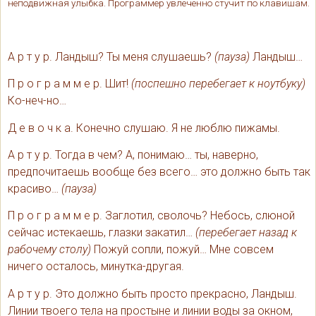
неподвижная улыбка. Программер увлеченно стучит по клавишам.
А р т у р. Ландыш? Ты меня слушаешь?
(пауза)
Ландыш…
П р о г р а м м е р. Шит!
(поспешно перебегает к ноутбуку)
Ко-неч-но…
Д е в о ч к а. Конечно слушаю. Я не люблю пижамы.
А р т у р. Тогда в чем? А, понимаю… ты, наверно,
предпочитаешь вообще без всего… это должно быть так
красиво…
(пауза)
П р о г р а м м е р. Заглотил, сволочь? Небось, слюной
сейчас истекаешь, глазки закатил…
(перебегает назад к
рабочему столу)
Пожуй сопли, пожуй… Мне совсем
ничего осталось, минутка-другая.
А р т у р. Это должно быть просто прекрасно, Ландыш.
Линии твоего тела на простыне и линии воды за окном,