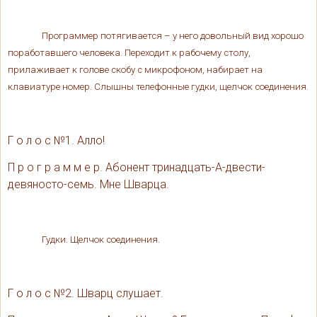
Программер потягивается – у него довольный вид хорошо
поработавшего человека. Переходит к рабочему столу,
прилаживает к голове скобу с микрофоном, набирает на
клавиатуре номер. Слышны телефонные гудки, щелчок соединения.
Г о л о с №1. Алло!
П р о г р а м м е р. Абонент тринадцать-А-двести-
девяносто-семь. Мне Шварца.
Гудки. Щелчок соединения.
Г о л о с №2. Шварц слушает.