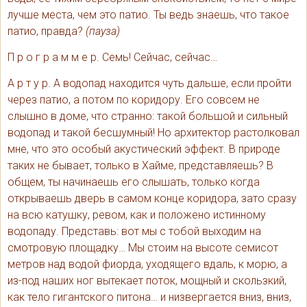
лучше места, чем это патио. Ты ведь знаешь, что такое
патио, правда?
(пауза)
П р о г р а м м е р. Семь! Сейчас, сейчас…
А р т у р. А водопад находится чуть дальше, если пройти
через патио, а потом по коридору. Его совсем не
слышно в доме, что странно: такой большой и сильный
водопад и такой бесшумный! Но архитектор растолковал
мне, что это особый акустический эффект. В природе
таких не бывает, только в Хайме, представляешь? В
общем, ты начинаешь его слышать, только когда
открываешь дверь в самом конце коридора, зато сразу
на всю катушку, ревом, как и положено истинному
водопаду. Представь: вот мы с тобой выходим на
смотровую площадку… Мы стоим на высоте семисот
метров над водой фиорда, уходящего вдаль, к морю, а
из-под наших ног вытекает поток, мощный и скользкий,
как тело гигантского питона… и низвергается вниз, вниз,