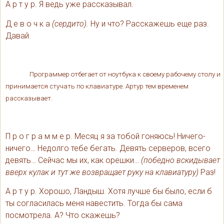
А р т у р. Я ведь уже рассказывал.
Д е в о ч к а
(сердито).
Ну и что? Расскажешь еще раз.
Давай.
Программер отбегает от ноутбука к своему рабочему столу и
принимается стучать по клавиатуре. Артур тем временем
рассказывает.
П р о г р а м м е р. Месяц я за тобой гоняюсь! Ничего-
ничего… Недолго тебе бегать. Девять серверов, всего
девять… Сейчас мы их, как орешки…
(победно вскидывает
вверх кулак и тут же возвращает руку на клавиатуру)
Раз!
А р т у р. Хорошо, Ландыш. Хотя лучше бы было, если б
ты согласилась меня навестить. Тогда бы сама
посмотрела. А? Что скажешь?