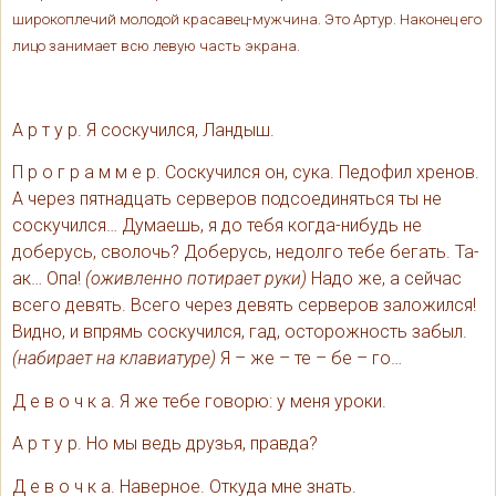
широкоплечий молодой красавец-мужчина. Это Артур. Наконец его
лицо занимает всю левую часть экрана.
А р т у р. Я соскучился, Ландыш.
П р о г р а м м е р. Соскучился он, сука. Педофил хренов.
А через пятнадцать серверов подсоединяться ты не
соскучился… Думаешь, я до тебя когда-нибудь не
доберусь, сволочь? Доберусь, недолго тебе бегать. Та-
ак… Опа!
(оживленно потирает руки)
Надо же, а сейчас
всего девять. Всего через девять серверов заложился!
Видно, и впрямь соскучился, гад, осторожность забыл.
(набирает на клавиатуре)
Я – же – те – бе – го…
Д е в о ч к а. Я же тебе говорю: у меня уроки.
А р т у р. Но мы ведь друзья, правда?
Д е в о ч к а. Наверное. Откуда мне знать.