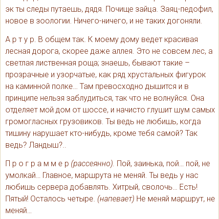
эк ты следы путаешь, дядя. Почище зайца. Заяц-педофил,
новое в зоологии. Ничего-ничего, и не таких догоняли.
А р т у р. В общем так. К моему дому ведет красивая
лесная дорога, скорее даже аллея. Это не совсем лес, а
светлая лиственная роща; знаешь, бывают такие –
прозрачные и узорчатые, как ряд хрустальных фигурок
на каминной полке… Там превосходно дышится и в
принципе нельзя заблудиться, так что не волнуйся. Она
отделяет мой дом от шоссе, и начисто глушит шум самых
громогласных грузовиков. Ты ведь не любишь, когда
тишину нарушает кто-нибудь, кроме тебя самой? Так
ведь? Ландыш?..
П р о г р а м м е р
(рассеянно).
Пой, заинька, пой… пой, не
умолкай… Главное, маршрута не меняй. Ты ведь у нас
любишь сервера добавлять. Хитрый, сволочь… Есть!
Пятый! Осталось четыре.
(напевает)
Не меняй маршрут, не
меняй…