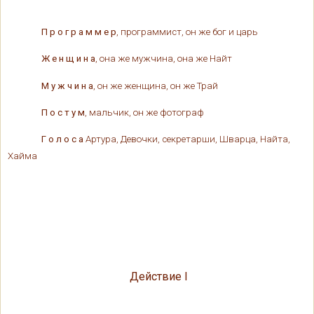
П р о г р а м м е р
, программист, он же бог и царь
Ж е н щ и н а
, она же мужчина, она же Найт
М у ж ч и н а
, он же женщина, он же Трай
П о с т у м
, мальчик, он же фотограф
Г о л о с а
Артура, Девочки, секретарши, Шварца, Найта,
Хайма
Действие
I