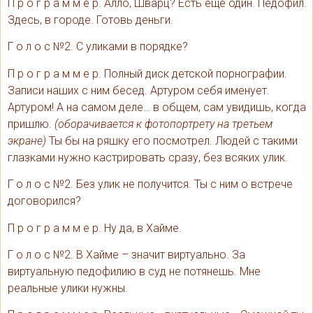
П р о г р а м м е р. Алло, Шварц? Есть еще один. Педофил.
Здесь, в городе. Готовь деньги.
Г о л о с №2. С уликами в порядке?
П р о г р а м м е р. Полный диск детской порнографии.
Записи наших с ним бесед. Артуром себя именует.
Артуром! А на самом деле… в общем, сам увидишь, когда
пришлю.
(оборачивается к фотопортрету на третьем
экране)
Ты бы на ряшку его посмотрел. Людей с такими
глазками нужно кастрировать сразу, без всяких улик.
Г о л о с №2. Без улик не получится. Ты с ним о встрече
договорился?
П р о г р а м м е р. Ну да, в Хайме.
Г о л о с №2. В Хайме – значит виртуально. За
виртуальную педофилию в суд не потянешь. Мне
реальные улики нужны.