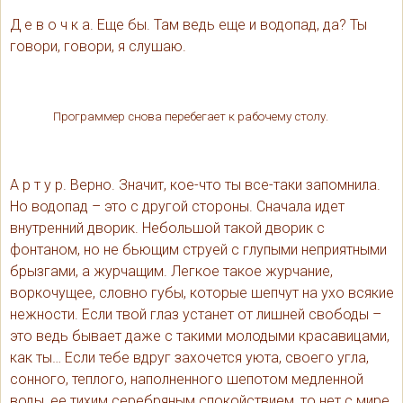
Д е в о ч к а. Еще бы. Там ведь еще и водопад, да? Ты
говори, говори, я слушаю.
Программер снова перебегает к рабочему столу.
А р т у р. Верно. Значит, кое-что ты все-таки запомнила.
Но водопад – это с другой стороны. Сначала идет
внутренний дворик. Небольшой такой дворик с
фонтаном, но не бьющим струей с глупыми неприятными
брызгами, а журчащим. Легкое такое журчание,
воркочущее, словно губы, которые шепчут на ухо всякие
нежности. Если твой глаз устанет от лишней свободы –
это ведь бывает даже с такими молодыми красавицами,
как ты… Если тебе вдруг захочется уюта, своего угла,
сонного, теплого, наполненного шепотом медленной
воды, ее тихим серебряным спокойствием, то нет с мире