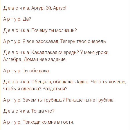
Д е в о ч к а. Артур! Эй, Артур!
А р т у р. Да?
Д е в о ч к а. Почему ты молчишь?
А р т у р. Я все рассказал. Теперь твоя очередь.
Д е в о ч к а. Какая такая очередь? У меня уроки.
Алгебра. Домашнее задание.
А р т у р. Ты обещала.
Д е в о ч к а. Обещала, обещала. Ладно. Чего ты хочешь,
чтобы я сделала? Раздеться?
А р т у р. Зачем ты грубишь? Раньше ты не грубила.
Д е в о ч к а. Тогда что?
А р т у р. Приходи ко мне в гости.