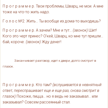
П р о г р а м м е р. Твои проблемы, Шварц, не мои. А мне
тоже на что-то жить надо.
Г о л о с №2. Жить… Ты вообще из дома-то выходишь?
П р о г р а м м е р. А зачем? Мне и тут…
(звонок)
Шит!
Кого это черт принес? О’кей, Шварц, ко мне тут пришли…
бай, короче.
(звонок)
Жду денег!
Заканчивает разговор, идет к двери, долго смотрит в
глазок.
П р о г р а м м е р. Кто там?
(вслушивается в невнятный
ответ, переспрашивает еще и еще раз, снова смотрит в
глазок)
Похоже, пицца… но я ведь не заказывал… или
заказывал? Совсем рассеянный стал.