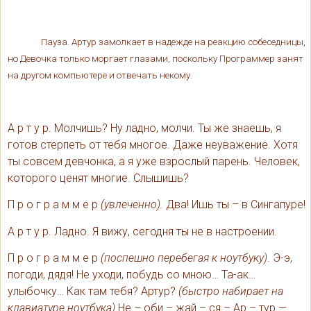
Пауза. Артур замолкает в надежде на реакцию собеседницы,
но Девочка только моргает глазами, поскольку Программер занят
на другом компьютере и отвечать некому.
А р т у р. Молчишь? Ну ладно, молчи. Ты же знаешь, я
готов стерпеть от тебя многое. Даже неуважение. Хотя
ты совсем девчонка, а я уже взрослый парень. Человек,
которого ценят многие. Слышишь?
П р о г р а м м е р
(увлеченно).
Два! Ишь ты – в Сингапуре!
А р т у р. Ладно. Я вижу, сегодня ты не в настроении.
П р о г р а м м е р
(поспешно перебегая к ноутбуку)
. Э-э,
погоди, дядя! Не уходи, побудь со мною… Та-ак…
улыбочку… Как там тебя? Артур?
(быстро набирает на
клавиатуре ноутбука)
Не – оби – жай – ся – Ар – тур —