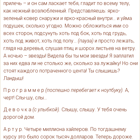
прилечь – и он сам ласкает тебя, гладит по всему телу,
как нежный возлюбленный. Представляешь: ярко-
зеленый ковер снаружи и ярко-красный внутри… и уйма
подушек, сколько угодно. Можно обложиться ими со
всех сторон, подсунуть хоть под бок, хоть под грудь,
хоть под живот, хоть под попу…
(пауза)
и просто лежать,
глядя на деревья, слушая птиц и шорох листьев на ветру.
А ночью – звезды! Видела бы ты мои звезды! Я заплатил
за них едва ли не столько же, сколько за лужайку! Но они
стоят каждого потраченного цента! Ты слышишь?
Ландыш!
П р о г р а м м е р
(поспешно перебегает к ноутбуку).
А,
черт! Слы-шу, слы…
Д е в о ч к а
(с улыбкой).
Слышу, слышу. У тебя очень
дорогой дом.
А р т у р. Четыре миллиона хайлеров. По тогдашнему
курсу это было сорок тысяч долларов. Теперь дороже.