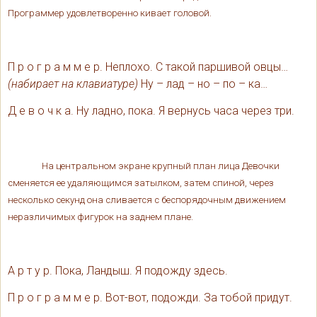
Программер удовлетворенно кивает головой.
П р о г р а м м е р. Неплохо. С такой паршивой овцы…
(набирает на клавиатуре)
Ну – лад – но – по – ка…
Д е в о ч к а. Ну ладно, пока. Я вернусь часа через три.
На центральном экране крупный план лица Девочки
сменяется ее удаляющимся затылком, затем спиной, через
несколько секунд она сливается с беспорядочным движением
неразличимых фигурок на заднем плане.
А р т у р. Пока, Ландыш. Я подожду здесь.
П р о г р а м м е р. Вот-вот, подожди. За тобой придут.