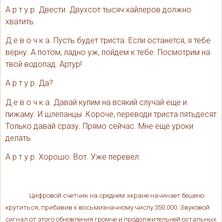
А р т у р. Двести. Двухсот тысяч хайлеров должно
хватить.
Д е в о ч к а. Пусть будет триста. Если останется, я тебе
верну. А потом, ладно уж, пойдем к тебе. Посмотрим на
твой водопад. Артур!
А р т у р. Да?
Д е в о ч к а. Давай купим на всякий случай еще и
пижаму. И шлепанцы. Короче, переводи триста пятьдесят.
Только давай сразу. Прямо сейчас. Мне еще уроки
делать.
А р т у р. Хорошо. Вот. Уже перевел.
Цифровой счетчик на среднем экране начинает бешено
крутиться, прибавив к восьмизначному числу 350 000. Звуковой
сигнал от этого обновления громче и продолжительней остальных.