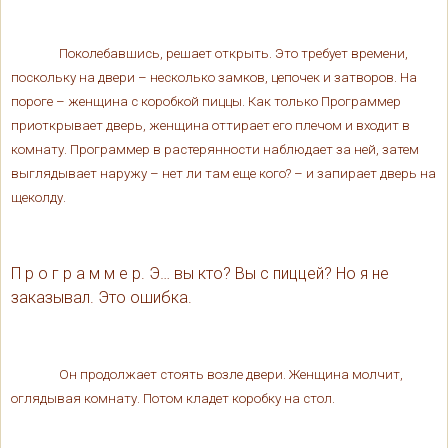
Поколебавшись, решает открыть. Это требует времени,
поскольку на двери – несколько замков, цепочек и затворов. На
пороге – женщина с коробкой пиццы. Как только Программер
приоткрывает дверь, женщина оттирает его плечом и входит в
комнату. Программер в растерянности наблюдает за ней, затем
выглядывает наружу – нет ли там еще кого? – и запирает дверь на
щеколду.
П р о г р а м м е р. Э… вы кто? Вы с пиццей? Но я не
заказывал. Это ошибка.
Он продолжает стоять возле двери. Женщина молчит,
оглядывая комнату. Потом кладет коробку на стол.