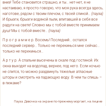
вниз! Тебе становится страшно, и ты… нет-нет, я не
настаиваю, я просто говорю, что моя рука всегда здесь,
наготове, рядом с твоим плечом, с твоей спиной…
(пауза)
И брызги, брызги водяной пыли, впитавшей в себя все
радуги на свете! Словно мы с тобой вместе принимаем
душ! Мы с тобой вместе…
(пауза)
П р о г р а м м е р. Восемь! Последний… остался
последний сервер… Только не перекинься мне сейчас…
только не перекинься…
А р т у р. А спальни высечены в скале под гостиной. Их
окна выходят на водопад, вернее, под него. Если ночью
не спится, то можно раздвинуть тяжелые атласные
шторы и смотреть на падающую воду. В чем ты спишь –
в пижаме?
Пауза. Девочка на экране по-прежнему моргает, на лице ее