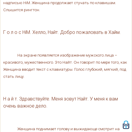
надписью
HiM
. Женщина продолжает стучать по клавишам.
Слышится рингтон.
Г о л о с
HiM
. Хелло, Найт. Добро пожаловать в Хайм.
На экране появляется изображение мужского лица –
красивого, мужественного. Это Найт. Он говорит по мере того, как
Женщина вводит текст с клавиатуры. Голос глубокий, мягкий, под
стать лицу.
Н а й т. Здравствуйте. Меня зовут Найт. У меня к вам
очень важное дело.
Женщина поднимает голову и выжидающе смотрит на