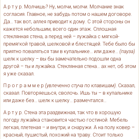
А р т у р. Молчишь? Ну, молчи, молчи. Молчание знак
согласия. Главное, не забудь потом о нашем договоре.
Да… так вот, аллея приводит к дому. С этой стороны он
кажется небольшим, всего один этаж. Сплошная
стеклянная стена, а перед ней – лужайка с мягкой-
премягкой травой, шелковой и блестящей. Тебе было бы
приятно поваляться там в купальнике… или даже…
(пауза)
шелк к шелку – вы бы замечательно подошли одна
другой – ты и лужайка. Стеклянная стена… ах нет, об этом
я уже сказал.
П р о г р а м м е р
(увлеченно стуча по клавишам)
. Сказал,
сказал. Повторяешься, сволочь. Ишь ты – в купальнике
или даже без… шелк к шелку… размечтался…
А р т у р. Стена эта раздвижная, так что в хорошую
погоду лужайка становится частью гостиной. Мебель
легкая, плетеная – и внутри, и снаружи. А на полу ковер –
красный, пушистый, похожий на траву. Стоит только