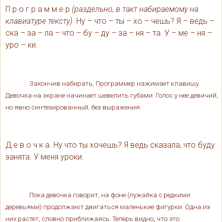
П р о г р а м м е р
(раздельно, в такт набираемому на
клавиатуре тексту)
. Ну – что – ты – хо – чешь? Я – ведь –
ска – за – ла – что – бу – ду – за – ня – та. У – ме – ня –
уро – ки.
Закончив набирать, Программер нажимает клавишу.
Девочка на экране начинает шевелить губами. Голос у нее девичий,
но явно синтезированный, без выражения.
Д е в о ч к а. Ну что ты хочешь? Я ведь сказала, что буду
занята. У меня уроки.
Пока девочка говорит, на фоне (лужайка с редкими
деревьями) продолжают двигаться маленькие фигурки. Одна из
них растет, словно приближаясь. Теперь видно, что это