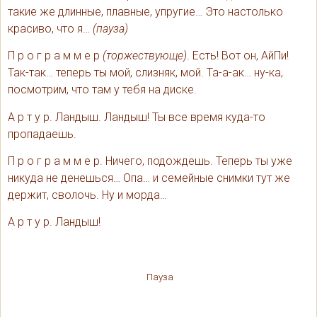
такие же длинные, плавные, упругие… Это настолько
красиво, что я…
(пауза)
П р о г р а м м е р
(торжествующе)
. Есть! Вот он, АйПи!
Так-так… теперь ты мой, слизняк, мой. Та-а-ак… ну-ка,
посмотрим, что там у тебя на диске.
А р т у р. Ландыш. Ландыш! Ты все время куда-то
пропадаешь.
П р о г р а м м е р. Ничего, подождешь. Теперь ты уже
никуда не денешься… Опа… и семейные снимки тут же
держит, сволочь. Ну и морда…
А р т у р. Ландыш!
Пауза