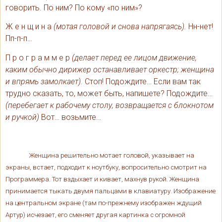
говорить. По ним? По кому «по ним»?
Ж е н щ и н а
(мотая головой и снова напрягаясь).
Нн-нет!
Пп-п-п…
П р о г р а м м е р
(делает перед ее лицом движение,
каким обычно дирижер останавливает оркестр; женщина
и впрямь замолкает).
Стоп! Подождите… Если вам так
трудно сказать, то, может быть, напишете? Подождите…
(перебегает к рабочему столу, возвращается с блокнотом
и ручкой)
Вот… возьмите…
Женщина решительно мотает головой, указывает на
экраны, встает, подходит к ноутбуку, вопросительно смотрит на
Программера. Тот вздыхает и кивает, махнув рукой. Женщина
принимается тыкать двумя пальцами в клавиатуру. Изображение
на центральном экране (там по-прежнему изображен ждущий
Артур) исчезает, его сменяет другая картинка с огромной