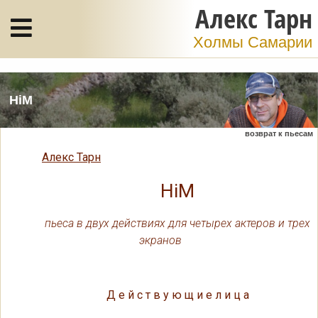
Алекс Тарн
Холмы Самарии
HiM
возврат к пьесам
Алекс Тарн
HiM
пьеса в двух действиях для четырех актеров и трех
экранов
Д е й с т в у ю щ и е л и ц а