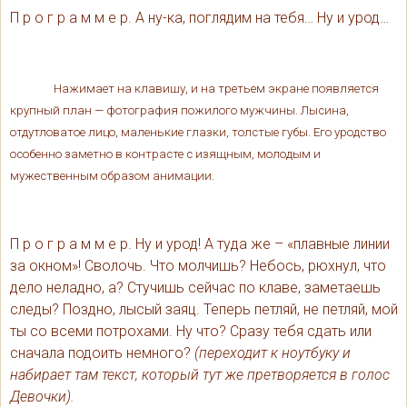
П р о г р а м м е р. А ну-ка, поглядим на тебя… Ну и урод…
Нажимает на клавишу, и на третьем экране появляется
крупный план — фотография пожилого мужчины. Лысина,
отдутловатое лицо, маленькие глазки, толстые губы. Его уродство
особенно заметно в контрасте с изящным, молодым и
мужественным образом анимации.
П р о г р а м м е р. Ну и урод! А туда же – «плавные линии
за окном»! Сволочь. Что молчишь? Небось, рюхнул, что
дело неладно, а? Стучишь сейчас по клаве, заметаешь
следы? Поздно, лысый заяц. Теперь петляй, не петляй, мой
ты со всеми потрохами. Ну что? Сразу тебя сдать или
сначала подоить немного?
(переходит к ноутбуку и
набирает там текст, который тут же претворяется в голос
Девочки).