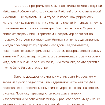
Квартира Программера. Обычная жилая комната с кухней.
Небольшой обеденный стол. Кушетка. Рабочий стол с клавиатурой
и сигнальным пультом. 3 — 4 стула на колесиках (персонажи
катают их и катаются на них с места на места). Интерьер ничем не
примечателен, кроме наличия трех больших экранов. Экраны
свисают сверху и видны зрителям. Программер работает на
правом. Он стучит по клавишам быстро, почти не задумываясь,
иногда прекращает эту барабанную дробь, задумывается,
покачивая головой и гримасничая, затем возвращается к своему
занятию. Программер пишет программные операторы – строчки
кода, белые знаки на черном фоне, ничего такого, во что зрителю
нужно было бы всматриваться.
Зато на двух других экранах – анимация. На среднем –
зеленый лужок с редко стоящими деревьями и тонкая голубая
полоска неба – все очень схематично, упрощенно, как на детском
рисунке. По лужку перемещаются тоже схематически
изображенные человеческие фигурки разного роста. Их движение
хаотично; время от времени они как бы зацепляются и