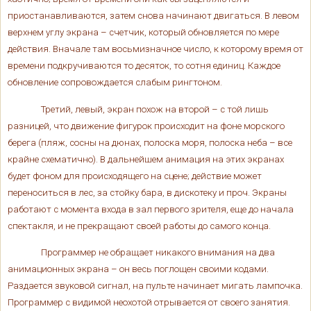
приостанавливаются, затем снова начинают двигаться. В левом
верхнем углу экрана – счетчик, который обновляется по мере
действия. Вначале там восьмизначное число, к которому время от
времени подкручиваются то десяток, то сотня единиц. Каждое
обновление сопровождается слабым рингтоном.
Третий, левый, экран похож на второй – с той лишь
разницей, что движение фигурок происходит на фоне морского
берега (пляж, сосны на дюнах, полоска моря, полоска неба – все
крайне схематично). В дальнейшем анимация на этих экранах
будет фоном для происходящего на сцене; действие может
переноситься в лес, за стойку бара, в дискотеку и проч. Экраны
работают с момента входа в зал первого зрителя, еще до начала
спектакля, и не прекращают своей работы до самого конца.
Программер не обращает никакого внимания на два
анимационных экрана – он весь поглощен своими кодами.
Раздается звуковой сигнал, на пульте начинает мигать лампочка.
Программер с видимой неохотой отрывается от своего занятия.