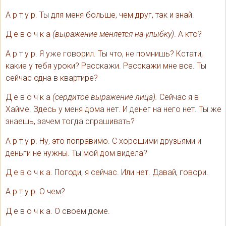
А р т у р. Ты для меня больше, чем друг, так и знай.
Д е в о ч к а
(выражение меняется на улыбку)
. А кто?
А р т у р. Я уже говорил. Ты что, не помнишь? Кстати,
какие у тебя уроки? Расскажи. Расскажи мне все. Ты
сейчас одна в квартире?
Д е в о ч к а
(сердитое выражение лица).
Сейчас я в
Хайме. Здесь у меня дома нет. И денег на него нет. Ты же
знаешь, зачем тогда спрашивать?
А р т у р. Ну, это поправимо. С хорошими друзьями и
деньги не нужны. Ты мой дом видела?
Д е в о ч к а. Погоди, я сейчас. Или нет. Давай, говори.
А р т у р. О чем?
Д е в о ч к а. О своем доме.