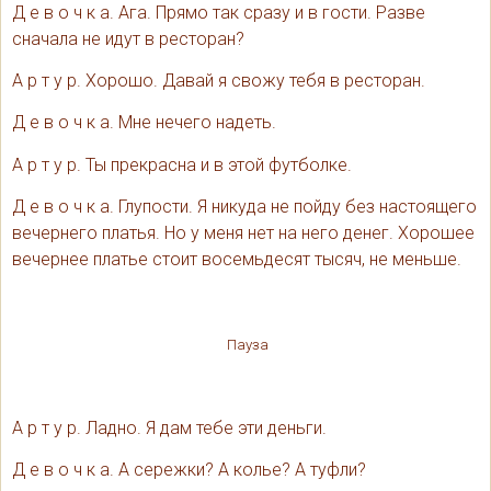
Д е в о ч к а. Ага. Прямо так сразу и в гости. Разве
сначала не идут в ресторан?
А р т у р. Хорошо. Давай я свожу тебя в ресторан.
Д е в о ч к а. Мне нечего надеть.
А р т у р. Ты прекрасна и в этой футболке.
Д е в о ч к а. Глупости. Я никуда не пойду без настоящего
вечернего платья. Но у меня нет на него денег. Хорошее
вечернее платье стоит восемьдесят тысяч, не меньше.
Пауза
А р т у р. Ладно. Я дам тебе эти деньги.
Д е в о ч к а. А сережки? А колье? А туфли?