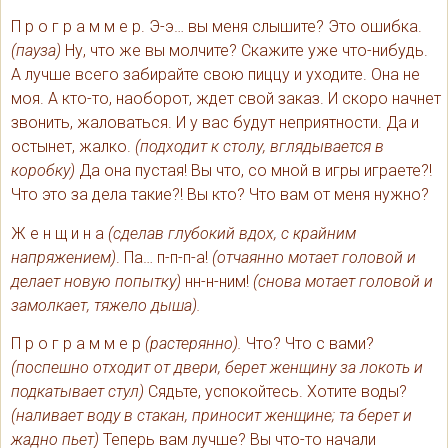
П р о г р а м м е р. Э-э… вы меня слышите? Это ошибка.
(пауза)
Ну, что же вы молчите? Скажите уже что-нибудь.
А лучше всего забирайте свою пиццу и уходите. Она не
моя. А кто-то, наоборот, ждет свой заказ. И скоро начнет
звонить, жаловаться. И у вас будут неприятности. Да и
остынет, жалко.
(подходит к столу, вглядывается в
коробку)
Да она пустая! Вы что, со мной в игры играете?!
Что это за дела такие?! Вы кто? Что вам от меня нужно?
Ж е н щ и н а
(сделав глубокий вдох, с крайним
напряжением)
. Па… п-п-п-а!
(отчаянно мотает головой и
делает новую попытку)
нн-н-ним!
(снова мотает головой и
замолкает, тяжело дыша).
П р о г р а м м е р
(растерянно).
Что? Что с вами?
(поспешно отходит от двери, берет женщину за локоть и
подкатывает стул)
Сядьте, успокойтесь. Хотите воды?
(наливает воду в стакан, приносит женщине; та берет и
жадно пьет)
Теперь вам лучше? Вы что-то начали