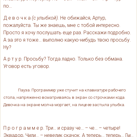
по…
Д е в о ч к а
(с улыбкой).
Не обижайся, Артур,
пожалуйста. Ты же знаешь, мне с тобой интересно.
Просто я хочу послушать еще раз. Расскажи подробно.
А за это я тоже… выполню какую-нибудь твою просьбу.
Ну?
А р т у р. Просьбу? Тогда ладно. Только без обмана.
Уговор есть уговор.
Пауза. Программер уже стучит на клавиатуре рабочего
стола, напряженно всматриваясь в экран со строчками кода.
Девочка на экране молча моргает, на лице ее застыла улыбка.
П р о г р а м м е р. Три… и сразу че… – че… – четыре!
Эквадор, Чили… – невелик скачок. А теперь… теперь… Гм…