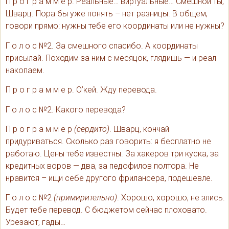
П р о г р а м м е р. Реальные… виртуальные… Смешной ты,
Шварц. Пора бы уже понять – нет разницы. В общем,
говори прямо: нужны тебе его координаты или не нужны?
Г о л о с №2. За смешного спасибо. А координаты
присылай. Походим за ним с месяцок, глядишь — и реал
накопаем.
П р о г р а м м е р. О’кей. Жду перевода.
Г о л о с №2. Какого перевода?
П р о г р а м м е р
(сердито)
. Шварц, кончай
придуриваться. Сколько раз говорить: я бесплатно не
работаю. Цены тебе известны. За хакеров три куска, за
кредитных воров — два, за педофилов полтора. Не
нравится – ищи себе другого фрилансера, подешевле.
Г о л о с №2
(примирительно)
. Хорошо, хорошо, не злись.
Будет тебе перевод. С бюджетом сейчас плоховато.
Урезают, гады…