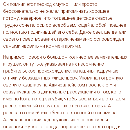
Он помнил этот период смутно – или просто
бессознательно не желал припоминать хорошее –
потому, наверное, что тогдашнее детское счастье
трудно сочеталось со всеобъемлющей злобой, позднее
полностью подчинившей его себе. Даже светлые детали
своего повествования старик неизменно сопровождал
самыми ядовитыми комментариями.
Например, говоря о большом количестве замечательных
игрушек, он тут же указывал на их несомненно
грабительское происхождение: папашины подручные
отняли у беззащитных «лишенцев». Упоминал огромную
светлую квартиру на Адмиралтейском проспекте – и
сразу пускался в длительные рассуждения о том, кого
именно Коган-отец загубил, чтобы вселиться в этот дом,
расположенный в двух шагах от его «конторы». А
рассказ о семейных обедах в столовой с окнами на
Александровский сад служил лишь поводом для
описания жуткого голода, поразившего тогда город и