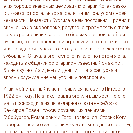
этих хорошо знакомых декорациях старик Коган резко
отличался от остальных запредельным градусом своей
ненависти. Ненависть бурлила в нем постоянно – ровно и
сильно, как в скороварке, регулярно прорываясь сквозь
предохранительный клапан то бессмысленной злобной
руганью, то неоправданной агрессией по отношению ко
мне, то ударом кулака по столу, а то и просто скрежетом
зубовным. Сначала это немного пугало, но потом я стал
находить в общении со стариком известный смак: хотя
бы не скучно. Да и деньги, деньги… – эта халтурка и
впрямь служила мне нешуточным подспорьем.
Итак, мой странный клиент появился на свет в Питере, в
1922-ом году. Не знаю, правда это или вымысел, но его
мать происходила из легендарного рода еврейских
банкиров Розенштоков, ссужавших деньгами
Габсбургов, Романовых и Гогенцоллернов. Старик Коган
говорил о ней со смешанным чувством: с одной стороны,
он считал ее жертвой тех же жерновов, что смололи в