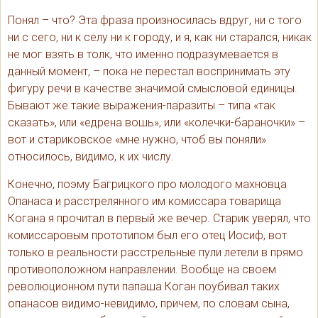
Понял – что? Эта фраза произносилась вдруг, ни с того
ни с сего, ни к селу ни к городу, и я, как ни старался, никак
не мог взять в толк, что именно подразумевается в
данный момент, – пока не перестал воспринимать эту
фигуру речи в качестве значимой смысловой единицы.
Бывают же такие выражения-паразиты – типа «так
сказать», или «едрена вошь», или «колечки-бараночки» –
вот и стариковское «мне нужно, чтоб вы поняли»
относилось, видимо, к их числу.
Конечно, поэму Багрицкого про молодого махновца
Опанаса и расстрелянного им комиссара товарища
Когана я прочитал в первый же вечер. Старик уверял, что
комиссаровым прототипом был его отец Иосиф, вот
только в реальности расстрельные пули летели в прямо
противоположном направлении. Вообще на своем
революционном пути папаша Коган поубивал таких
опанасов видимо-невидимо, причем, по словам сына,