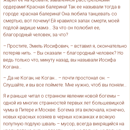
ордерами! Красная балерина! Так ее называли тогда в
городе: красная балерина! Она любила танцевать со
смертью, вот почему! Ей нравился запах смерти, моей
подлой аидише мамэ… За что он полюбил ее,
благородный человек, за что?
– Простите, Эмиль Иосифович, – вставил я, окончательно
потеряв нить. – Вы сказали – благородный человек? Но
ведь только что, минуту назад, вы называли Иосифа
Когана…
– Да не Коган, не Коган… – почти простонал он. –
Слушайте, и вы все поймете. Мне нужно, чтоб вы поняли…
Я и раньше читал о странном явлении новой богемы –
одной из многих странностей первых лет большевицкой
чумы в Питере и Москве. Богема эта включала, конечно,
новых красных хозяев в черных кожанках и всякую
попутную подлую шваль – мусор, всегда вихрящийся на