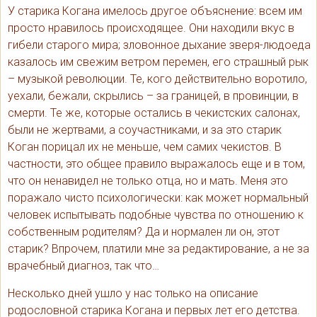
У старика Когана имелось другое объяснение: всем им
просто нравилось происходящее. Они находили вкус в
гибели старого мира; зловонное дыхание зверя-людоеда
казалось им свежим ветром перемен, его страшный рык
– музыкой революции. Те, кого действительно воротило,
уехали, бежали, скрылись – за границей, в провинции, в
смерти. Те же, которые остались в чекистских салонах,
были не жертвами, а соучастниками, и за это старик
Коган порицал их не меньше, чем самих чекистов. В
частности, это общее правило выражалось еще и в том,
что он ненавидел не только отца, но и мать. Меня это
поражало чисто психологически: как может нормальный
человек испытывать подобные чувства по отношению к
собственным родителям? Да и нормален ли он, этот
старик? Впрочем, платили мне за редактирование, а не за
врачебный диагноз, так что…
Несколько дней ушло у нас только на описание
родословной старика Когана и первых лет его детства.