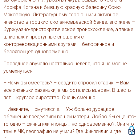
Иосифа Когана и бывшую красную балерину Соню
Маковскую. Литературному герою шили активное
членство в троцкистско-зиновьевской банде; его жене –
буржуазно-аристократическое происхождение, а также
шпионаж и преступные сношения с
контрреволюционными кругами – белофиннов и
белояпонцев одновременно.
Последнее звучало настолько нелепо, что я не мог не
усмехнуться.
– Чему вы смеетесь? – сердито спросил старик. – Вам
все хиханьки-хаханьки, а мы остались вдвоем. В шесть
лет – круглое сиротство. Очень смешно.
– Извините, – смутился я. – Уж больно дурацкое
обвинение предъявили вашей матери. Добро бы еще что-
то одно – финны или японцы… но одновременно?! Они что
там, в ЧК, географию не учили? Где Финляндия и где –