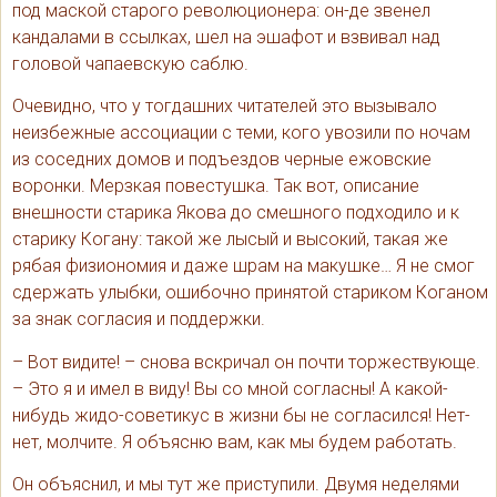
под маской старого революционера: он-де звенел
кандалами в ссылках, шел на эшафот и взвивал над
головой чапаевскую саблю.
Очевидно, что у тогдашних читателей это вызывало
неизбежные ассоциации с теми, кого увозили по ночам
из соседних домов и подъездов черные ежовские
воронки. Мерзкая повестушка. Так вот, описание
внешности старика Якова до смешного подходило и к
старику Когану: такой же лысый и высокий, такая же
рябая физиономия и даже шрам на макушке… Я не смог
сдержать улыбки, ошибочно принятой стариком Коганом
за знак согласия и поддержки.
– Вот видите! – снова вскричал он почти торжествующе.
– Это я и имел в виду! Вы со мной согласны! А какой-
нибудь жидо-советикус в жизни бы не согласился! Нет-
нет, молчите. Я объясню вам, как мы будем работать.
Он объяснил, и мы тут же приступили. Двумя неделями