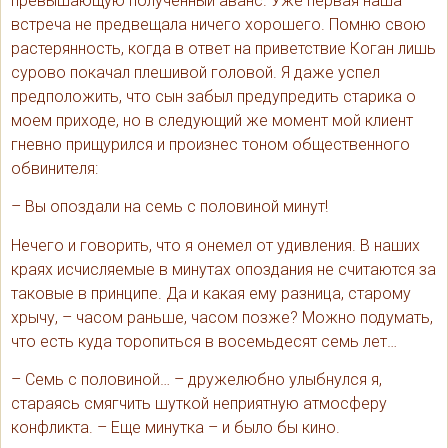
превышающую полученный аванс. Уже первая наша
встреча не предвещала ничего хорошего. Помню свою
растерянность, когда в ответ на приветствие Коган лишь
сурово покачал плешивой головой. Я даже успел
предположить, что сын забыл предупредить старика о
моем приходе, но в следующий же момент мой клиент
гневно прищурился и произнес тоном общественного
обвинителя:
– Вы опоздали на семь с половиной минут!
Нечего и говорить, что я онемел от удивления. В наших
краях исчисляемые в минутах опоздания не считаются за
таковые в принципе. Да и какая ему разница, старому
хрычу, – часом раньше, часом позже? Можно подумать,
что есть куда торопиться в восемьдесят семь лет…
– Семь с половиной… – дружелюбно улыбнулся я,
стараясь смягчить шуткой неприятную атмосферу
конфликта. – Еще минутка – и было бы кино.