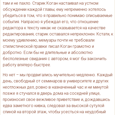
там и не пахло. Старик Коган настаивал на устном
обсуждении каждой главы; ему непременно хотелось
убедиться в том, что я правильно понимаю описываемые
события. Напрасно я убеждал его, что отношение
редактора к тексту никак не сказывается на качестве
редактирования; старик оставался непреклонен. Кстати, к
моему удивлению, мемуары почти не требовали
стилистической правки: писал Коган грамотно и
добротно. Если бы не длительные и абсолютно
бесполезные свидания с автором, я мог бы закончить
работу впятеро быстрее.
Но нет – мы продвигались мучительно медленно. Каждый
день, свободный от семинаров в университете и других
неотложных дел, ровно в назначенный час и ни минутой
позже я стучался в дверь дома на соседней улице,
произносил свое вежливое приветствие и, дождавшись
едва заметного кивка, следовал за высокой сутулой
спиной на второй этаж, чтобы усесться на неудобный