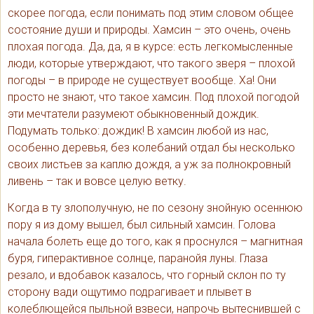
скорее погода, если понимать под этим словом общее
состояние души и природы. Хамсин – это очень, очень
плохая погода. Да, да, я в курсе: есть легкомысленные
люди, которые утверждают, что такого зверя – плохой
погоды – в природе не существует вообще. Ха! Они
просто не знают, что такое хамсин. Под плохой погодой
эти мечтатели разумеют обыкновенный дождик.
Подумать только: дождик! В хамсин любой из нас,
особенно деревья, без колебаний отдал бы несколько
своих листьев за каплю дождя, а уж за полнокровный
ливень – так и вовсе целую ветку.
Когда в ту злополучную, не по сезону знойную осеннюю
пору я из дому вышел, был сильный хамсин. Голова
начала болеть еще до того, как я проснулся – магнитная
буря, гиперактивное солнце, паранойя луны. Глаза
резало, и вдобавок казалось, что горный склон по ту
сторону вади ощутимо подрагивает и плывет в
колеблющейся пыльной взвеси, напрочь вытеснившей с