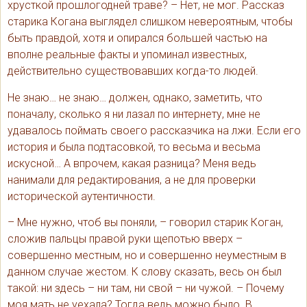
хрусткой прошлогодней траве? – Нет, не мог. Рассказ
старика Когана выглядел слишком невероятным, чтобы
быть правдой, хотя и опирался большей частью на
вполне реальные факты и упоминал известных,
действительно существовавших когда-то людей.
Не знаю… не знаю… должен, однако, заметить, что
поначалу, сколько я ни лазал по интернету, мне не
удавалось поймать своего рассказчика на лжи. Если его
история и была подтасовкой, то весьма и весьма
искусной… А впрочем, какая разница? Меня ведь
нанимали для редактирования, а не для проверки
исторической аутентичности.
– Мне нужно, чтоб вы поняли, – говорил старик Коган,
сложив пальцы правой руки щепотью вверх –
совершенно местным, но и совершенно неуместным в
данном случае жестом. К слову сказать, весь он был
такой: ни здесь – ни там, ни свой – ни чужой. – Почему
моя мать не уехала? Тогда ведь можно было. В