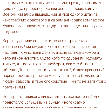
знакомых – а со сколькими еще мне приходилось иметь
дело по долгу переводных или рецензентских халтур…
Все они казались вышедшими из-под одного штампа –
неистребимо совкового в своем антисовковом пафосе.
Узнаваемо поначалу, стандартно впоследствии, скучно
под конец.
Карп всучил мне аванс, или, по его выражению,
«оплаченный минимум»; я честно отказывался, но он
настоял. Помню, взяв деньги, я испытал незнакомое и
неприятное чувство, будто кого-то одурачил. Подумать
только, я – кого-то, а не наоборот, как это бывает
обычно! Должен заметить, что второй, более привычный
вариант всегда нравился мне существенно больше: и
людям радость, и тебе спокойствие – никто не заявится с
претензиями.
Но я зря торопился с выводами: как раз претензий мне
предстояло услышать на сумму, многократно