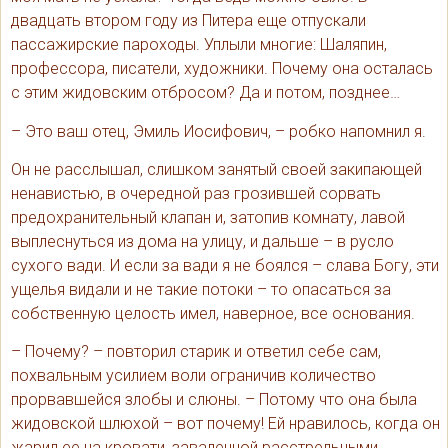
двадцать втором году из Питера еще отпускали
пассажирские пароходы. Уплыли многие: Шаляпин,
профессора, писатели, художники. Почему она осталась
с этим жидовским отбросом? Да и потом, позднее…
– Это ваш отец, Эмиль Иосифович, – робко напомнил я.
Он не расслышал, слишком занятый своей закипающей
ненавистью, в очередной раз грозившей сорвать
предохранительный клапан и, затопив комнату, лавой
выплеснуться из дома на улицу, и дальше – в русло
сухого вади. И если за вади я не боялся – слава Богу, эти
ущелья видали и не такие потоки – то опасаться за
собственную целость имел, наверное, все основания.
– Почему? – повторил старик и ответил себе сам,
похвальным усилием воли ограничив количество
прорвавшейся злобы и слюны. – Потому что она была
жидовской шлюхой – вот почему! Ей нравилось, когда он
жарил ее на кровати, заваленной расстрельными