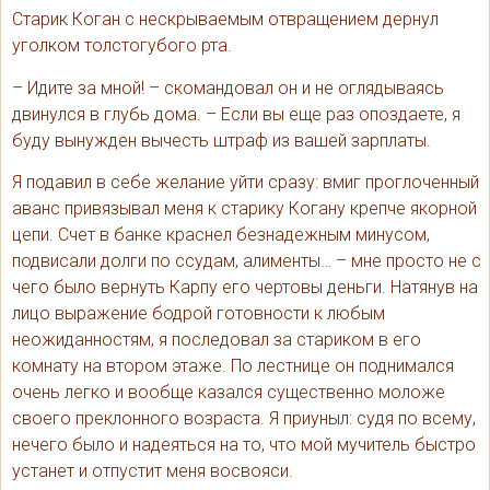
Старик Коган с нескрываемым отвращением дернул
уголком толстогубого рта.
– Идите за мной! – скомандовал он и не оглядываясь
двинулся в глубь дома. – Если вы еще раз опоздаете, я
буду вынужден вычесть штраф из вашей зарплаты.
Я подавил в себе желание уйти сразу: вмиг проглоченный
аванс привязывал меня к старику Когану крепче якорной
цепи. Счет в банке краснел безнадежным минусом,
подвисали долги по ссудам, алименты… – мне просто не с
чего было вернуть Карпу его чертовы деньги. Натянув на
лицо выражение бодрой готовности к любым
неожиданностям, я последовал за стариком в его
комнату на втором этаже. По лестнице он поднимался
очень легко и вообще казался существенно моложе
своего преклонного возраста. Я приуныл: судя по всему,
нечего было и надеяться на то, что мой мучитель быстро
устанет и отпустит меня восвояси.