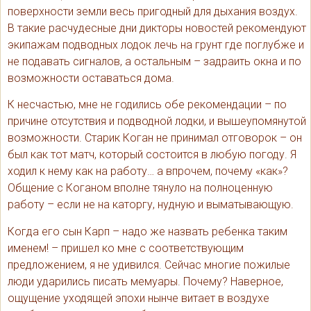
поверхности земли весь пригодный для дыхания воздух.
В такие расчудесные дни дикторы новостей рекомендуют
экипажам подводных лодок лечь на грунт где поглубже и
не подавать сигналов, а остальным – задраить окна и по
возможности оставаться дома.
К несчастью, мне не годились обе рекомендации – по
причине отсутствия и подводной лодки, и вышеупомянутой
возможности. Старик Коган не принимал отговорок – он
был как тот матч, который состоится в любую погоду. Я
ходил к нему как на работу… а впрочем, почему «как»?
Общение с Коганом вполне тянуло на полноценную
работу – если не на каторгу, нудную и выматывающую.
Когда его сын Карп – надо же назвать ребенка таким
именем! – пришел ко мне с соответствующим
предложением, я не удивился. Сейчас многие пожилые
люди ударились писать мемуары. Почему? Наверное,
ощущение уходящей эпохи нынче витает в воздухе