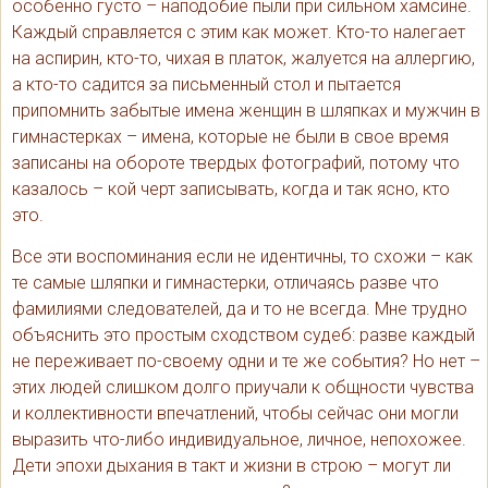
особенно густо – наподобие пыли при сильном хамсине.
Каждый справляется с этим как может. Кто-то налегает
на аспирин, кто-то, чихая в платок, жалуется на аллергию,
а кто-то садится за письменный стол и пытается
припомнить забытые имена женщин в шляпках и мужчин в
гимнастерках – имена, которые не были в свое время
записаны на обороте твердых фотографий, потому что
казалось – кой черт записывать, когда и так ясно, кто
это.
Все эти воспоминания если не идентичны, то схожи – как
те самые шляпки и гимнастерки, отличаясь разве что
фамилиями следователей, да и то не всегда. Мне трудно
объяснить это простым сходством судеб: разве каждый
не переживает по-своему одни и те же события? Но нет –
этих людей слишком долго приучали к общности чувства
и коллективности впечатлений, чтобы сейчас они могли
выразить что-либо индивидуальное, личное, непохожее.
Дети эпохи дыхания в такт и жизни в строю – могут ли