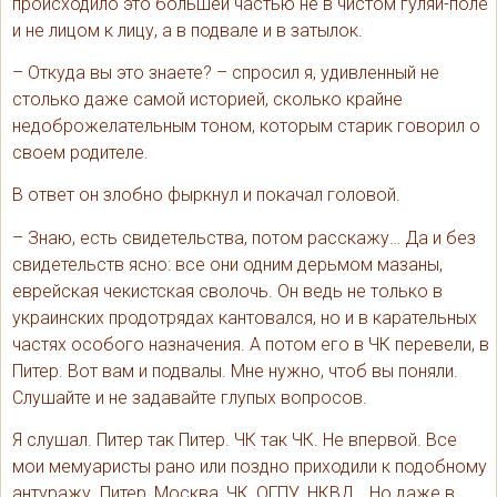
происходило это большей частью не в чистом гуляй-поле
и не лицом к лицу, а в подвале и в затылок.
– Откуда вы это знаете? – спросил я, удивленный не
столько даже самой историей, сколько крайне
недоброжелательным тоном, которым старик говорил о
своем родителе.
В ответ он злобно фыркнул и покачал головой.
– Знаю, есть свидетельства, потом расскажу… Да и без
свидетельств ясно: все они одним дерьмом мазаны,
еврейская чекистская сволочь. Он ведь не только в
украинских продотрядах кантовался, но и в карательных
частях особого назначения. А потом его в ЧК перевели, в
Питер. Вот вам и подвалы. Мне нужно, чтоб вы поняли.
Слушайте и не задавайте глупых вопросов.
Я слушал. Питер так Питер. ЧК так ЧК. Не впервой. Все
мои мемуаристы рано или поздно приходили к подобному
антуражу. Питер, Москва, ЧК, ОГПУ, НКВД… Но даже в