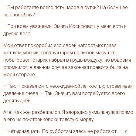
– Вы работаете всего пять часов в сутки? На большее
не способны?
– При всем уважении, Эмиль Иосифович, у меня есть и
другие дела.
Мой ответ покоробил его своей наглостью; глаза
метнули молнии, толстый шрам на лысой макушке
побагровел, старик набрал в грудь воздуху, но вовремя
опомнился: в данном случае законная правота была на
моей стороне.
– Так, – сказал он, с неожиданной легкостью стравливая
давление гнева. – Так. Значит, вам потребуется всего
десять дней.
Ага. Как же, разбежался. Я злорадно ухмыльнулся прямо
в его не по-стариковски толстую морду.
– Четырнадцать. По субботам здесь не работают… – я