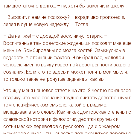
там достаточно долго… – ну, хотя бы закончили школу…
– Выходит, я вам не подхожу? – вкрадчиво произнес я,
лелея в душе новую надежду. – Тогда…
– Да нет же! – с досадой воскликнул старик. –
Воспитанные там советские жиденыши подходят мне еще
меньше. Зомбированы до мозга костей. Замкнулись в
подлости, в отрицании фактов. Я выбрал вас, молодой
человек, именно ввиду известной девственности вашего
сознания. Если кто-то здесь и может понять мои мысли,
то только такие нетронутые индивиды, как вы.
Что ж, у меня нашелся ответ и на это. Я честно признался
старику, что мое сознание трудно считать девственным в
том специфическом смысле, какой он, видимо,
вкладывал в это слово. Как-никак докторская степень по
славянской истории и филологии, десятки крупных и
сотни мелких переводов с русского… да и с жанром
мемуаров я имел… гм… счастье познакомиться довольно