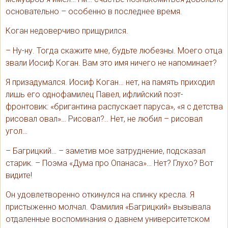
основательно – особенно в последнее время.
Коган недоверчиво прищурился.
– Ну-ну. Тогда скажите мне, будьте любезны. Моего отца
звали Иосиф Коган. Вам это имя ничего не напоминает?
Я призадумался. Иосиф Коган… нет, на память приходил
лишь его однофамилец Павел, ифлийский поэт-
фронтовик: «бригантина распускает паруса», «я с детства
рисовал овал»… Рисовал?.. Нет, не любил – рисовал
угол…
– Багрицкий… – заметив мое затруднение, подсказал
старик. – Поэма «Дума про Опанаса»… Нет? Глухо? Вот
видите!
Он удовлетворенно откинулся на спинку кресла. Я
пристыженно молчал. Фамилия «Багрицкий» вызывала
отдаленные воспоминания о давнем университетском