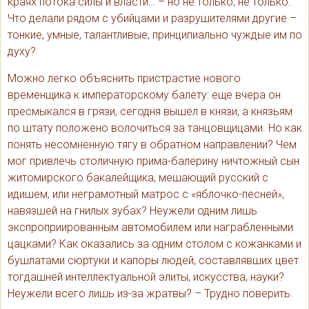
краях потока силы и власти… – но не только, не только.
Что делали рядом с убийцами и разрушителями другие –
тонкие, умные, талантливые, принципиально чуждые им по
духу?
Можно легко объяснить пристрастие нового
временщика к императорскому балету: еще вчера он
пресмыкался в грязи, сегодня вышел в князи, а князьям
по штату положено волочиться за танцовщицами. Но как
понять несомненную тягу в обратном направлении? Чем
мог привлечь столичную прима-балерину ничтожный сын
житомирского бакалейщика, мешающий русский с
идишем, или неграмотный матрос с «яблочко-песней»,
навязшей на гнилых зубах? Неужели одним лишь
экспроприированным автомобилем или награбленными
цацками? Как оказались за одним столом с кожанками и
бушлатами сюртуки и капоры людей, составлявших цвет
тогдашней интеллектуальной элиты, искусства, науки?
Неужели всего лишь из-за жратвы? – Трудно поверить.