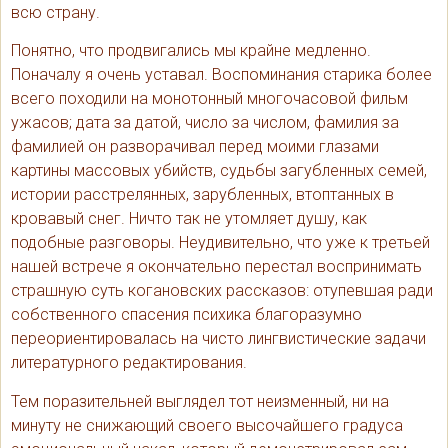
всю страну.
Понятно, что продвигались мы крайне медленно.
Поначалу я очень уставал. Воспоминания старика более
всего походили на монотонный многочасовой фильм
ужасов; дата за датой, число за числом, фамилия за
фамилией он разворачивал перед моими глазами
картины массовых убийств, судьбы загубленных семей,
истории расстрелянных, зарубленных, втоптанных в
кровавый снег. Ничто так не утомляет душу, как
подобные разговоры. Неудивительно, что уже к третьей
нашей встрече я окончательно перестал воспринимать
страшную суть когановских рассказов: отупевшая ради
собственного спасения психика благоразумно
переориентировалась на чисто лингвистические задачи
литературного редактирования.
Тем поразительней выглядел тот неизменный, ни на
минуту не снижающий своего высочайшего градуса