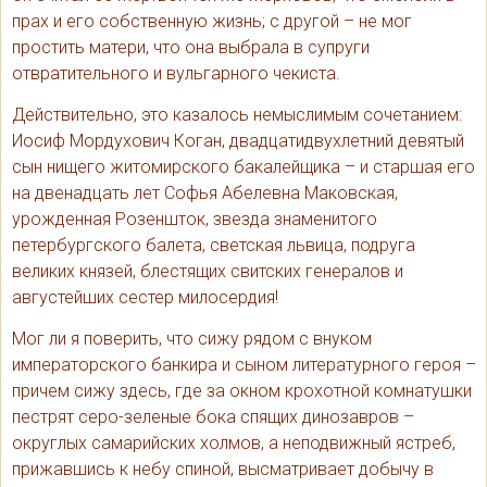
прах и его собственную жизнь; с другой – не мог
простить матери, что она выбрала в супруги
отвратительного и вульгарного чекиста.
Действительно, это казалось немыслимым сочетанием:
Иосиф Мордухович Коган, двадцатидвухлетний девятый
сын нищего житомирского бакалейщика – и старшая его
на двенадцать лет Софья Абелевна Маковская,
урожденная Розеншток, звезда знаменитого
петербургского балета, светская львица, подруга
великих князей, блестящих свитских генералов и
августейших сестер милосердия!
Мог ли я поверить, что сижу рядом с внуком
императорского банкира и сыном литературного героя –
причем сижу здесь, где за окном крохотной комнатушки
пестрят серо-зеленые бока спящих динозавров –
округлых самарийских холмов, а неподвижный ястреб,
прижавшись к небу спиной, высматривает добычу в