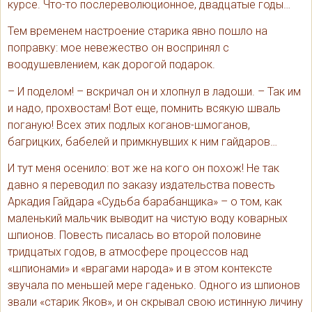
курсе. Что-то послереволюционное, двадцатые годы…
Тем временем настроение старика явно пошло на
поправку: мое невежество он воспринял с
воодушевлением, как дорогой подарок.
– И поделом! – вскричал он и хлопнул в ладоши. – Так им
и надо, прохвостам! Вот еще, помнить всякую шваль
поганую! Всех этих подлых коганов-шмоганов,
багрицких, бабелей и примкнувших к ним гайдаров…
И тут меня осенило: вот же на кого он похож! Не так
давно я переводил по заказу издательства повесть
Аркадия Гайдара «Судьба барабанщика» – о том, как
маленький мальчик выводит на чистую воду коварных
шпионов. Повесть писалась во второй половине
тридцатых годов, в атмосфере процессов над
«шпионами» и «врагами народа» и в этом контексте
звучала по меньшей мере гаденько. Одного из шпионов
звали «старик Яков», и он скрывал свою истинную личину