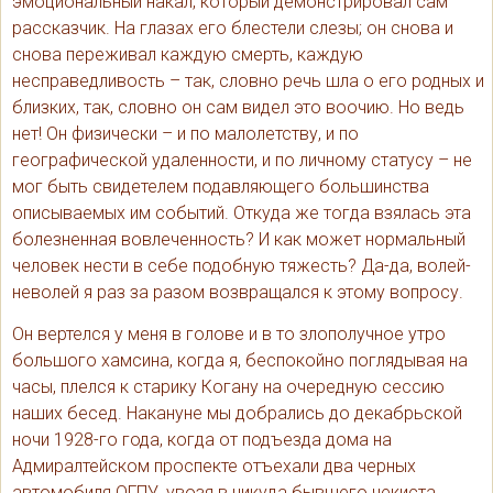
эмоциональный накал, который демонстрировал сам
рассказчик. На глазах его блестели слезы; он снова и
снова переживал каждую смерть, каждую
несправедливость – так, словно речь шла о его родных и
близких, так, словно он сам видел это воочию. Но ведь
нет! Он физически – и по малолетству, и по
географической удаленности, и по личному статусу – не
мог быть свидетелем подавляющего большинства
описываемых им событий. Откуда же тогда взялась эта
болезненная вовлеченность? И как может нормальный
человек нести в себе подобную тяжесть? Да-да, волей-
неволей я раз за разом возвращался к этому вопросу.
Он вертелся у меня в голове и в то злополучное утро
большого хамсина, когда я, беспокойно поглядывая на
часы, плелся к старику Когану на очередную сессию
наших бесед. Накануне мы добрались до декабрьской
ночи 1928-го года, когда от подъезда дома на
Адмиралтейском проспекте отъехали два черных
автомобиля ОГПУ, увозя в никуда бывшего чекиста