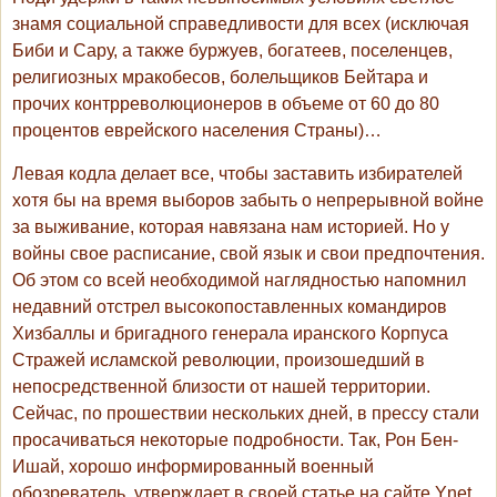
знамя социальной справедливости для всех (исключая
Биби и Сару, а также буржуев, богатеев, поселенцев,
религиозных мракобесов, болельщиков Бейтара и
прочих контрреволюционеров в объеме от 60 до 80
процентов еврейского населения Страны)…
Левая кодла делает все, чтобы заставить избирателей
хотя бы на время выборов забыть о непрерывной войне
за выживание, которая навязана нам историей. Но у
войны свое расписание, свой язык и свои предпочтения.
Об этом со всей необходимой наглядностью напомнил
недавний отстрел высокопоставленных командиров
Хизбаллы и бригадного генерала иранского Корпуса
Стражей исламской революции, произошедший в
непосредственной близости от нашей территории.
Сейчас, по прошествии нескольких дней, в прессу стали
просачиваться некоторые подробности. Так, Рон Бен-
Ишай, хорошо информированный военный
обозреватель, утверждает в своей статье на сайте Ynet,