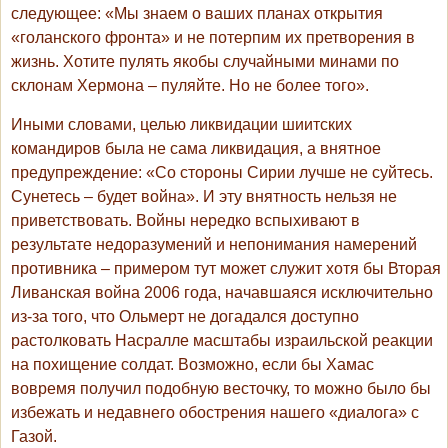
следующее: «Мы знаем о ваших планах открытия
«голанского фронта» и не потерпим их претворения в
жизнь. Хотите пулять якобы случайными минами по
склонам Хермона – пуляйте. Но не более того».
Иными словами, целью ликвидации шиитских
командиров была не сама ликвидация, а внятное
предупреждение: «Со стороны Сирии лучше не суйтесь.
Сунетесь – будет война». И эту внятность нельзя не
приветствовать. Войны нередко вспыхивают в
результате недоразумений и непонимания намерений
противника – примером тут может служит хотя бы Вторая
Ливанская война 2006 года, начавшаяся исключительно
из-за того, что Ольмерт не догадался доступно
растолковать Насралле масштабы израильской реакции
на похищение солдат. Возможно, если бы Хамас
вовремя получил подобную весточку, то можно было бы
избежать и недавнего обострения нашего «диалога» с
Газой.