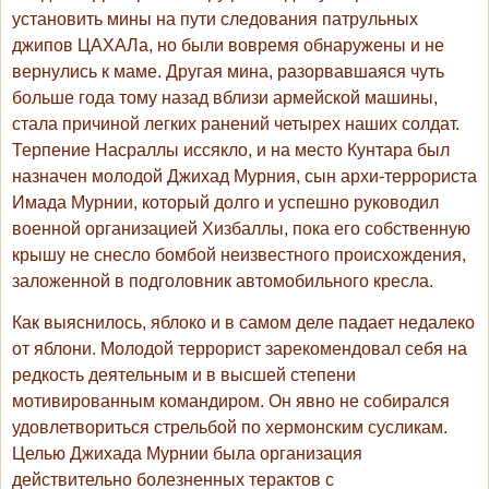
установить мины на пути следования патрульных
джипов ЦАХАЛа, но были вовремя обнаружены и не
вернулись к маме. Другая мина, разорвавшаяся чуть
больше года тому назад вблизи армейской машины,
стала причиной легких ранений четырех наших солдат.
Терпение Насраллы иссякло, и на место Кунтара был
назначен молодой Джихад Мурния, сын архи-террориста
Имада Мурнии, который долго и успешно руководил
военной организацией Хизбаллы, пока его собственную
крышу не снесло бомбой неизвестного происхождения,
заложенной в подголовник автомобильного кресла.
Как выяснилось, яблоко и в самом деле падает недалеко
от яблони. Молодой террорист зарекомендовал себя на
редкость деятельным и в высшей степени
мотивированным командиром. Он явно не собирался
удовлетвориться стрельбой по хермонским сусликам.
Целью Джихада Мурнии была организация
действительно болезненных терактов с