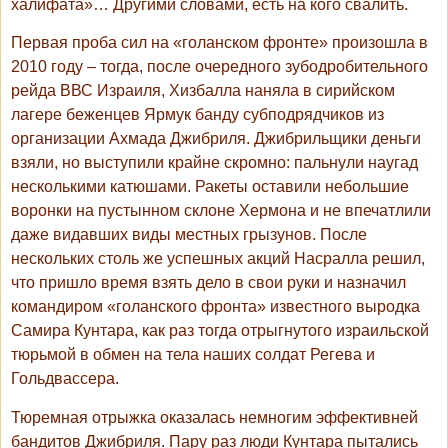
халифата»… Другими словами, есть на кого свалить.
Первая проба сил на «голанском фронте» произошла в
2010 году – тогда, после очередного зубодробительного
рейда ВВС Израиля, Хизбалла наняла в сирийском
лагере беженцев Ярмук банду субподрядчиков из
организации Ахмада Джибриля. Джибрильщики деньги
взяли, но выступили крайне скромно: пальнули наугад
несколькими катюшами. Ракеты оставили небольшие
воронки на пустынном склоне Хермона и не впечатлили
даже видавших виды местных грызунов. После
нескольких столь же успешных акций Насралла решил,
что пришло время взять дело в свои руки и назначил
командиром «голанского фронта» известного выродка
Самира Кунтара, как раз тогда отрыгнутого израильской
тюрьмой в обмен на тела наших солдат Регева и
Гольдвассера.
Тюремная отрыжка оказалась немногим эффективней
бандитов Джибриля. Пару раз люди Кунтара пытались