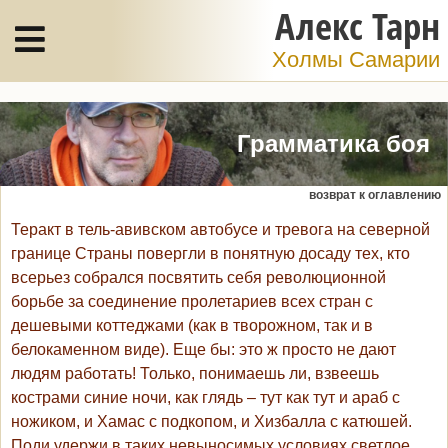
Алекс Тарн
Холмы Самарии
Грамматика боя
возврат к оглавлению
Теракт в тель-авивском автобусе и тревога на северной
границе Страны повергли в понятную досаду тех, кто
всерьез собрался посвятить себя революционной
борьбе за соединение пролетариев всех стран с
дешевыми коттеджами (как в творожном, так и в
белокаменном виде). Еще бы: это ж просто не дают
людям работать! Только, понимаешь ли, взвеешь
кострами синие ночи, как глядь – тут как тут и араб с
ножиком, и Хамас с подкопом, и Хизбалла с катюшей.
Поди удержи в таких невыносимых условиях светлое