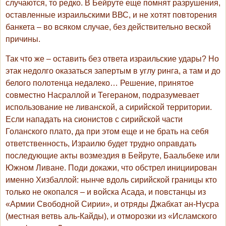
случаются, то редко. В Бейруте еще помнят разрушения,
оставленные израильскими ВВС, и не хотят повторения
банкета – во всяком случае, без действительно веской
причины.
Так что же – оставить без ответа израильские удары? Но
этак недолго оказаться запертым в углу ринга, а там и до
белого полотенца недалеко… Решение, принятое
совместно Насраллой и Тегераном, подразумевает
использование не ливанской, а сирийской территории.
Если нападать на сионистов с сирийской части
Голанского плато, да при этом еще и не брать на себя
ответственность, Израилю будет трудно оправдать
последующие акты возмездия в Бейруте, Баальбеке или
Южном Ливане. Поди докажи, что обстрел инициирован
именно Хизбаллой: нынче вдоль сирийской границы кто
только не окопался – и войска Асада, и повстанцы из
«Армии Свободной Сирии», и отряды Джабхат ан-Нусра
(местная ветвь аль-Кайды), и отморозки из «Исламского