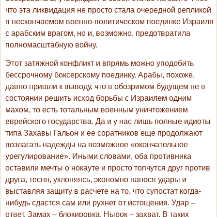
что эта ликвидация не просто стала очередной репликой
в нескончаемом военно-политическом поединке Израиля
с арабским врагом, но и, возможно, предотвратила
полномасштабную войну.
Этот затяжной конфликт и впрямь можно уподобить
бессрочному боксерскому поединку. Арабы, похоже,
давно пришли к выводу, что в обозримом будущем не в
состоянии решить исход борьбы с Израилем одним
махом, то есть тотальным военным уничтожением
еврейского государства. Да и у нас лишь полные идиоты
типа Захавы Гальон и ее соратников еще продолжают
возлагать надежды на возможное «окончательное
урегулирование». Иными словами, оба противника
оставили мечты о нокауте и просто топчутся друг против
друга, тесня, уклоняясь, экономно нанося удары и
выставляя защиту в расчете на то, что супостат когда-
нибудь сдастся сам или рухнет от истощения. Удар –
ответ. Замах – блокировка. Нырок – захват. В таких