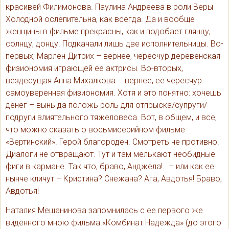
красивей Филимонова. Паулина Андреева в роли Веры
Холодной ослепительна, как всегда. Да и вообще
женщины в фильме прекрасны, как и подобает глянцу,
солнцу, донцу. Подкачали лишь две исполнительницы. Во-
первых, Марлен Дитрих – вернее, чересчур деревенская
физиономия играющей ее актрисы. Во-вторых,
вездесущая Анна Михалкова – вернее, ее чересчур
самоуверенная физиономия. Хотя и это понятно: хочешь
денег – вынь да положь роль для отпрыска/супруги/
подруги влиятельного тяжеловеса. Вот, в общем, и все,
что можно сказать о восьмисерийном фильме
«Вертинский». Герой благороден. Смотреть не противно.
Диалоги не отвращают. Тут и там мелькают необидные
фиги в кармане. Так что, браво, Анджела!.. – или как ее
нынче кличут – Кристина? Снежана? Ага, Авдотья! Браво,
Авдотья!
Наталия Мещанинова запомнилась с ее первого же
виденного мною фильма «Комбинат Надежда» (до этого