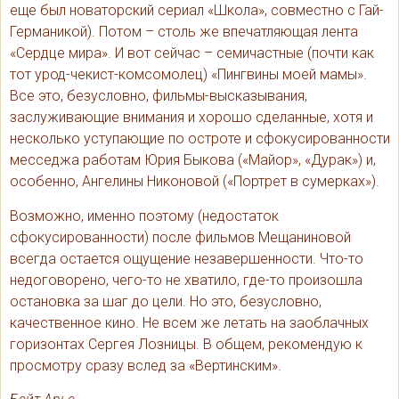
еще был новаторский сериал «Школа», совместно с Гай-
Германикой). Потом – столь же впечатляющая лента
«Сердце мира». И вот сейчас – семичастные (почти как
тот урод-чекист-комсомолец) «Пингвины моей мамы».
Все это, безусловно, фильмы-высказывания,
заслуживающие внимания и хорошо сделанные, хотя и
несколько уступающие по остроте и сфокусированности
месседжа работам Юрия Быкова («Майор», «Дурак») и,
особенно, Ангелины Никоновой («Портрет в сумерках»).
Возможно, именно поэтому (недостаток
сфокусированности) после фильмов Мещаниновой
всегда остается ощущение незавершенности. Что-то
недоговорено, чего-то не хватило, где-то произошла
остановка за шаг до цели. Но это, безусловно,
качественное кино. Не всем же летать на заоблачных
горизонтах Сергея Лозницы. В общем, рекомендую к
просмотру сразу вслед за «Вертинским».