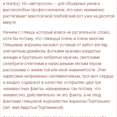
и театру). Но «авторское» — для обширных умов и
высоколобых профессионалов; это кино неизменно
растягивает зевотой мой плебейский рот уже на десятой
минуте.
Начнем с глянца, который вовсе не ругательное слово,
хотя бы потому, что глянецца очень и очень многим.
Глянцевые журналы ласкают усталый от забот взгляд
элегантным дизайном, фотками красиво-раздетых
женщин и брутально-небритых мужчин, светскими
селебрити-сплетнями и написанными легким пером
рассказами о жизни той или иной знаменитости. Этих
зарисовки непременно сентиментальны, трогают сердце,
а заодно содержат в качестве «открытия» два-три
«неизвестных факта», называемых так потому, что
неизвестно, действительно ли это факты, а не плод
фантазии глянцевой журналистки Анджелы Портокьино
(лит. имя Авдотьи Портянкиной).