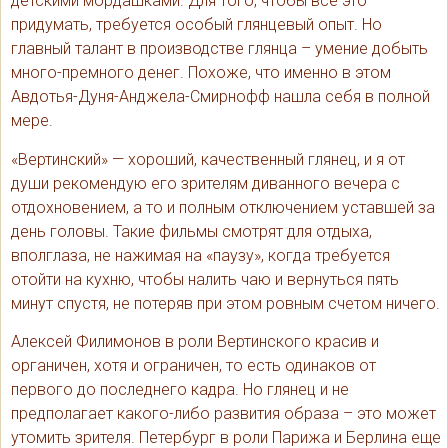
детскими мордашками. Для того, чтобы все это
придумать, требуется особый глянцевый опыт. Но
главный талант в производстве глянца – умение добыть
много-премного денег. Похоже, что именно в этом
Авдотья-Дуня-Анджела-Смирнофф нашла себя в полной
мере.
«Вертинский» — хороший, качественный глянец, и я от
души рекомендую его зрителям диванного вечера с
отдохновением, а то и полным отключением уставшей за
день головы. Такие фильмы смотрят для отдыха,
вполглаза, не нажимая на «паузу», когда требуется
отойти на кухню, чтобы налить чаю и вернуться пять
минут спустя, не потеряв при этом ровным счетом ничего.
Алексей Филимонов в роли Вертинского красив и
органичен, хотя и ограничен, то есть одинаков от
первого до последнего кадра. Но глянец и не
предполагает какого-либо развития образа – это может
утомить зрителя. Петербург в роли Парижа и Берлина еще