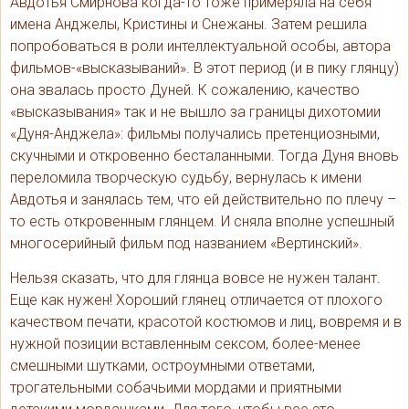
Авдотья Смирнова когда-то тоже примеряла на себя
имена Анджелы, Кристины и Снежаны. Затем решила
попробоваться в роли интеллектуальной особы, автора
фильмов-«высказываний». В этот период (и в пику глянцу)
она звалась просто Дуней. К сожалению, качество
«высказывания» так и не вышло за границы дихотомии
«Дуня-Анджела»: фильмы получались претенциозными,
скучными и откровенно бесталанными. Тогда Дуня вновь
переломила творческую судьбу, вернулась к имени
Авдотья и занялась тем, что ей действительно по плечу –
то есть откровенным глянцем. И сняла вполне успешный
многосерийный фильм под названием «Вертинский».
Нельзя сказать, что для глянца вовсе не нужен талант.
Еще как нужен! Хороший глянец отличается от плохого
качеством печати, красотой костюмов и лиц, вовремя и в
нужной позиции вставленным сексом, более-менее
смешными шутками, остроумными ответами,
трогательными собачьими мордами и приятными