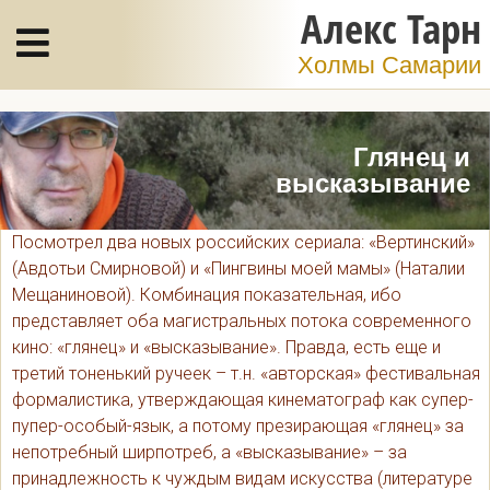
Алекс Тарн
Холмы Самарии
Глянец и
высказывание
Посмотрел два новых российских сериала: «Вертинский»
(Авдотьи Смирновой) и «Пингвины моей мамы» (Наталии
Мещаниновой). Комбинация показательная, ибо
представляет оба магистральных потока современного
кино: «глянец» и «высказывание». Правда, есть еще и
третий тоненький ручеек – т.н. «авторская» фестивальная
формалистика, утверждающая кинематограф как супер-
пупер-особый-язык, а потому презирающая «глянец» за
непотребный ширпотреб, а «высказывание» – за
принадлежность к чуждым видам искусства (литературе