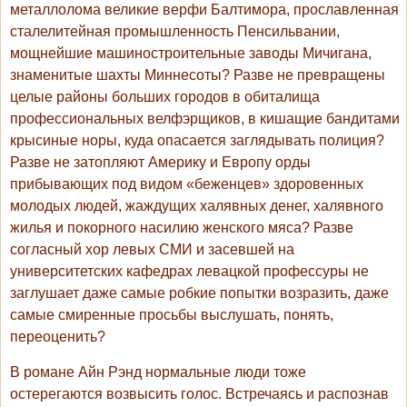
металлолома великие верфи Балтимора, прославленная
сталелитейная промышленность Пенсильвании,
мощнейшие машиностроительные заводы Мичигана,
знаменитые шахты Миннесоты? Разве не превращены
целые районы больших городов в обиталища
профессиональных велфэрщиков, в кишащие бандитами
крысиные норы, куда опасается заглядывать полиция?
Разве не затопляют Америку и Европу орды
прибывающих под видом «беженцев» здоровенных
молодых людей, жаждущих халявных денег, халявного
жилья и покорного насилию женского мяса? Разве
согласный хор левых СМИ и засевшей на
университетских кафедрах левацкой профессуры не
заглушает даже самые робкие попытки возразить, даже
самые смиренные просьбы выслушать, понять,
переоценить?
В романе Айн Рэнд нормальные люди тоже
остерегаются возвысить голос. Встречаясь и распознав