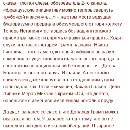
сказал, глотая слезы, обозреватель 2-го канала,
«французскую инициативу можно теперь свернуть
трубочкой и засунуть…» – на этом месте ведущая
благоразумно прервала обезумевшего от горя коллегу.
Теперь Нетаниягу, оставшись без вашингтонского
присмотра, может и впрямь отважиться править. Ходят
слухи, что госсекретарем Трамп назначит Ньюта
Гингрича – того самого, который публично выразил
сомнения в существовании фаластынского народа, а
советником по национальной безопасности – Джона
Болтона, известного друга Израиля. А несколько
свидетелей даже клянутся, что сегодняшним утром
наблюдали, как Шели Ехимович, Захава Гальон, Ципи
Ливни и Мерав Михэли с криком «Ой, что деется,
бабоньки!» с изменившимся лицом бежали к пруду.
Да-да, я заранее согласен, что Дональд Трамп может
оказаться не тем. Я заранее готов к тому, что он не
выполнит ни одного из своих обещаний. Я заранее