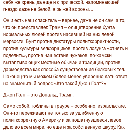
себя же хрень, да еще и с прической, напоминающей
гнездо даже не белой, а рыжей вороны…
Он и есть наш спаситель – вернее, даже не он сам, а то,
что он представляет. Трамп – олицетворение бунта
нормальных людей против насевшей на них левой
мерзости. Бунт против диктатуры политкорректности,
против культуры велфэрщиков, против лозунга «отнять и
поделить», против нашествия чужаков, по-хамски
вытаптывающих местные обычаи и традиции, против
дармоедства как способа существования белковых тел.
Наконец-то мы можем более-менее уверенно дать ответ
на знаменитый вопрос «Кто такой Джон Голт?»
Джон Голт – это Дональд Трамп.
Само собой, гоблины в трауре – особенно, израильские.
Они-то переживают не только за ушибленную
политкорректную Америку и за пошатнувшееся левое
дело во всем мире, но еще и за собственную шкуру. Как