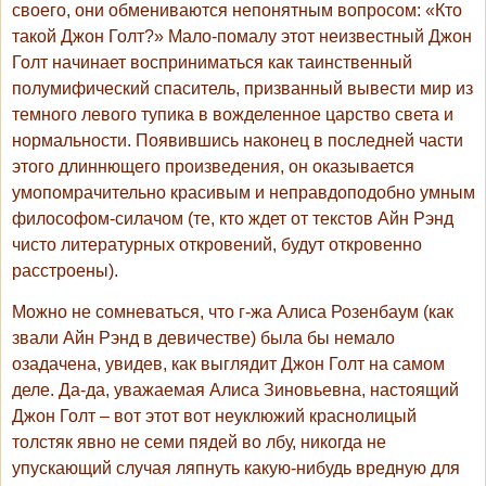
своего, они обмениваются непонятным вопросом: «Кто
такой Джон Голт?» Мало-помалу этот неизвестный Джон
Голт начинает восприниматься как таинственный
полумифический спаситель, призванный вывести мир из
темного левого тупика в вожделенное царство света и
нормальности. Появившись наконец в последней части
этого длиннющего произведения, он оказывается
умопомрачительно красивым и неправдоподобно умным
философом-силачом (те, кто ждет от текстов Айн Рэнд
чисто литературных откровений, будут откровенно
расстроены).
Можно не сомневаться, что г-жа Алиса Розенбаум (как
звали Айн Рэнд в девичестве) была бы немало
озадачена, увидев, как выглядит Джон Голт на самом
деле. Да-да, уважаемая Алиса Зиновьевна, настоящий
Джон Голт – вот этот вот неуклюжий краснолицый
толстяк явно не семи пядей во лбу, никогда не
упускающий случая ляпнуть какую-нибудь вредную для