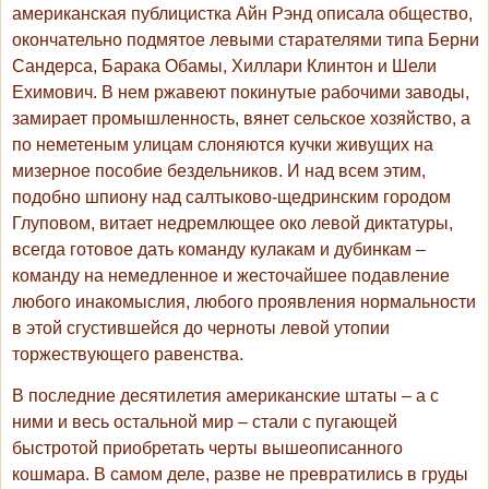
американская публицистка Айн Рэнд описала общество,
окончательно подмятое левыми старателями типа Берни
Сандерса, Барака Обамы, Хиллари Клинтон и Шели
Ехимович. В нем ржавеют покинутые рабочими заводы,
замирает промышленность, вянет сельское хозяйство, а
по неметеным улицам слоняются кучки живущих на
мизерное пособие бездельников. И над всем этим,
подобно шпиону над салтыково-щедринским городом
Глуповом, витает недремлющее око левой диктатуры,
всегда готовое дать команду кулакам и дубинкам –
команду на немедленное и жесточайшее подавление
любого инакомыслия, любого проявления нормальности
в этой сгустившейся до черноты левой утопии
торжествующего равенства.
В последние десятилетия американские штаты – а с
ними и весь остальной мир – стали с пугающей
быстротой приобретать черты вышеописанного
кошмара. В самом деле, разве не превратились в груды