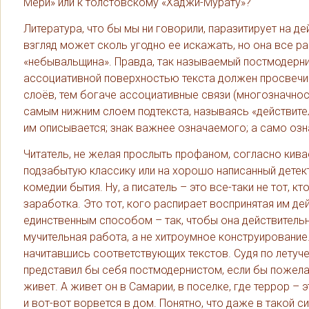
Мери» или к толстовскому «Хаджи-Мурату»?
Литература, что бы мы ни говорили, паразитирует на де
взгляд может сколь угодно ее искажать, но она все ра
«небывальщина». Правда, так называемый постмодерни
ассоциативной поверхностью текста должен просвечива
слоёв, тем богаче ассоциативные связи (многозначность
самым нижним слоем подтекста, называясь «действител
им описывается; знак важнее означаемого; а само оз
Читатель, не желая прослыть профаном, согласно кива
подзабытую классику или на хорошо написанный детекти
комедии бытия. Ну, а писатель – это все-таки не тот, 
заработка. Это тот, кого распирает воспринятая им д
единственным способом – так, чтобы она действительно
мучительная работа, а не хитроумное конструирование
начитавшись соответствующих текстов. Судя по летуче
представил бы себя постмодернистом, если бы пожелал
живет. А живет он в Самарии, в поселке, где террор – э
и вот-вот ворвется в дом. Понятно, что даже в такой