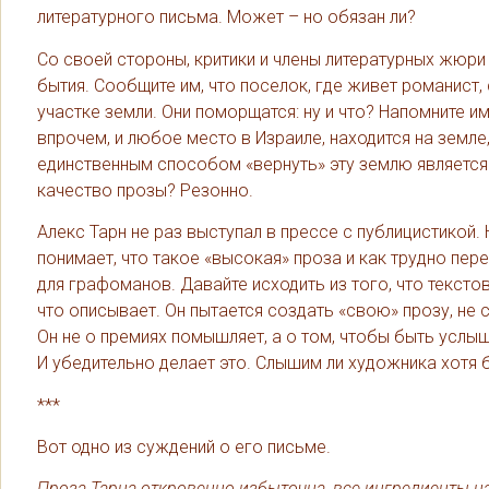
литературного письма. Может – но обязан ли?
Со своей стороны, критики и члены литературных жюри
бытия. Сообщите им, что поселок, где живет романист, 
участке земли. Они поморщатся: ну и что? Напомните им
впрочем, и любое место в Израиле, находится на земл
единственным способом «вернуть» эту землю является 
качество прозы? Резонно.
Алекс Тарн не раз выступал в прессе с публицистикой. 
понимает, что такое «высокая» проза и как трудно пер
для графоманов. Давайте исходить из того, что тексто
что описывает. Он пытается создать «свою» прозу, н
Он не о премиях помышляет, а о том, чтобы быть услыш
И убедительно делает это. Слышим ли художника хотя 
***
Вот одно из суждений о его письме.
Проза Тарна откровенно избыточна, все ингредиенты на