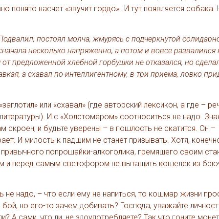
авно понято насчет «звучит гордо»…И тут появляется собака. 
. Подвалил, постоял молча, жмурясь с подчеркнутой солидарн
 сначала несколько напряженно, а потом и вовсе развалился 
я от предложенной хлебной горбушки не отказался, но сделал
авкая, а схавал по-интеллигентному, в три приема, ловко пр
«заглотил» или «схавал» (где авторский лексикон, а где – ре
литературы). И с «Холстомером» соотноситься не надо. Знае
 скроен, и будьте уверены – в пошлость не скатится. Он –
ает. И милость к падшим не станет призывать. Хотя, конечно
я привычного попрошайки-алкоголика, гремящего своим ста
лем и перед самым светофором не вытащить кошелек из брю
 не надо, – что если ему не напиться, то кошмар жизни про
, бой, но его-то зачем добивать? Господа, уважайте личност
? А сами, что ли, не злоупотребляете? Так что гоните монет