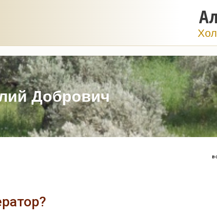
Ал
Хол
лий Добрович
в
ератор?