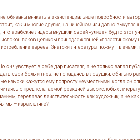
 не обязаны вникать в экзистенциальные подробности авто
стоит, как и многие другие, на ничейном или давно выкупле
, что арабские лидеры внушили своей «улице», будто этот уч
е, испокон веков целиком принадлежавшей «палестинскому н
истребление евреев. Знатоки литературы пожмут плечами: п
Но он чувствует в себе дар писателя, а не только запал публ
едать свои боль и гнев, не попадаясь в ловушки, обильно р
вые изыски кажутся ему попросту неуместными, когда он оп
е считаясь с предполагаемой реакцией высоколобых литерат
анным, передавая действительность как художник, а не как
бы мы – израильтяне?
личествуют здесь в ином составе и в намного большем коли