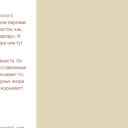
рского
нном евреями
асток, как,
ароду». И
ри чем тут
ициста. Он
асставленные
исывает то,
урных жюри.
 журналист.
честве, чем