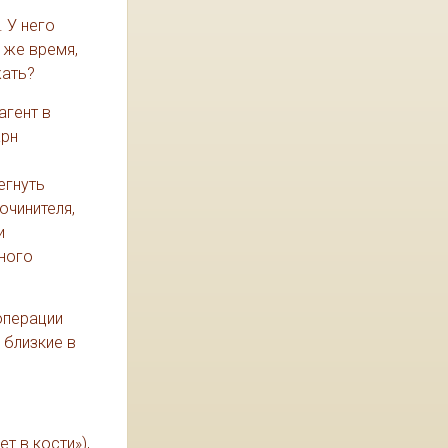
е
 У него
 же время,
жать?
агент в
арн
егнуть
очинителя,
и
много
операции
 близкие в
т в кости»),