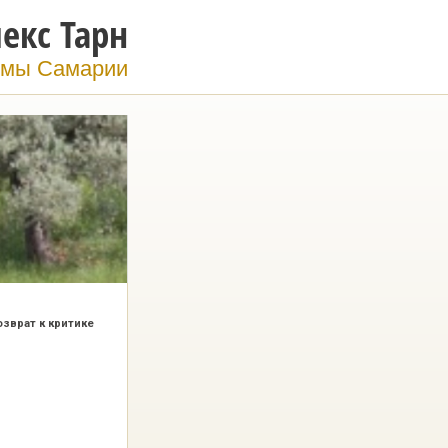
екс Тарн
мы Самарии
озврат к критике