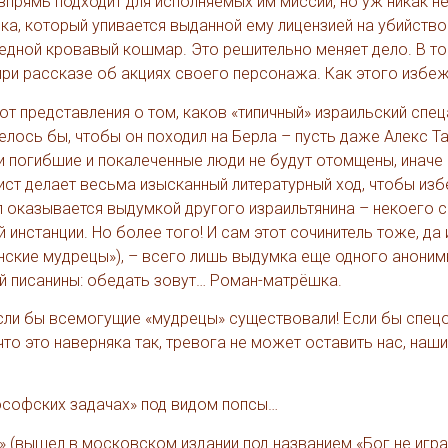
прямь подходит для исполняемых им миссий, но уж никак н
ка, который упивается выданной ему лицензией на убийство.
едной кровавый кошмар. Это решительно меняет дело. В то
при рассказе об акциях своего персонажа. Как этого избе
еют представления о том, каков «типичный» израильский спец
елось бы, чтобы он походил на Берла – пусть даже Алекс Т
ши погибшие и покалеченные люди не будут отомщены, иначе
ст делает весьма изысканный литературный ход, чтобы изб
 оказывается выдумкой другого израильтянина – некоего с
нстанции. Но более того! И сам этот сочинитель тоже, да 
онские мудрецы»), – всего лишь выдумка еще одного анони
ей писанины: обедать зовут… Роман-матрёшка.
! Если бы всемогущие «мудрецы» существовали! Если бы спец
что это наверняка так, тревога не может оставить нас, наши
лософских задачах» под видом попсы…
» (вышел в московском издании под названием «Бог не играе