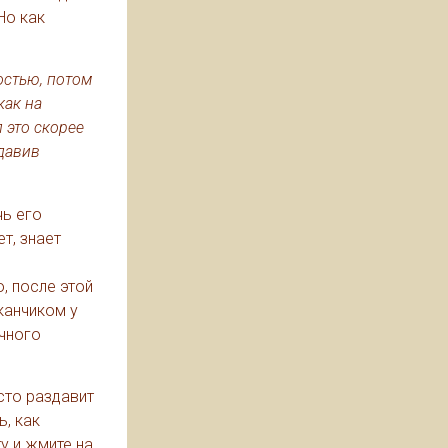
Но как
остью, потом
как на
 это скорее
идавив
чь его
т, знает
, после этой
канчиком у
чного
сто раздавит
ь, как
у и жмите на