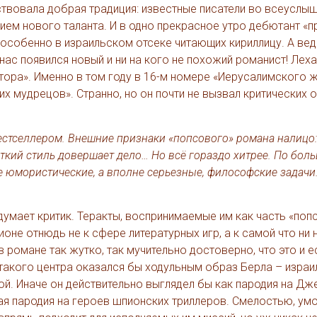
твовала добрая традиция: известные писатели во всеуслы
лением нового таланта. И в одно прекрасное утро дебютант «
особенно в израильском отсеке читающих кириллицу. А вед
нас появился новый и ни на кого не похожий романист! Лех
тора». Именно в том году в 16-м номере «Иерусалимского 
 мудрецов». Странно, но он почти не вызвал критических о
стселлером. Внешние признаки «попсового» романа налицо
ткий стиль довершает дело… Но всё гораздо хитрее. По боль
 юмористические, а вполне серьезные, философские задачи
 думает критик. Теракты, воспринимаемые им как часть «поп
не отнюдь не к сфере литературных игр, а к самой что ни 
 романе так жутко, так мучительно достоверно, что это и е
такого центра оказался бы ходульным образ Берла – изра
ой. Иначе он действительно выглядел бы как пародия на Д
ная пародия на героев шпионских триллеров. Смелостью, ум