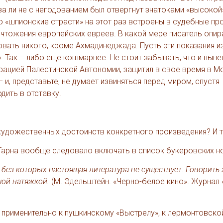
а ли не с негодованием был отвергнут знатоками «высокой
но «шпионские страсти» на этот раз встроены в судебные п
ичтожения европейских евреев. В какой мере писатель опир
вать никого, кроме Ахмадинеджада. Пусть эти показания и
. Так – либо еще кошмарнее. Не стоит забывать, что и нын
рацией Палестинской Автономии, защитил в свое время в М
и, представьте, не думает извиняться перед миром, спустя
одить в отставку.
 художественных достоинств конкретного произведения? И т
н Тарна вообще следовало включать в список букеровских н
 без которых настоящая литература не существует. Говорить 
шой натяжкой.
(М. Эдельштейн. «Черно-белое кино». Журнал
 применительно к пушкинскому «Выстрелу», к лермонтовско