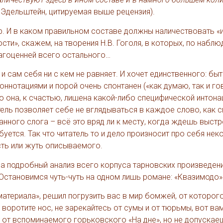
 Эдельштейн, цитируемая выше рецензия).
ор. И в каком правильном составе должны наличествовать «
сти», скажем, на творения Н.В. Гоголя, в которых, по наблю
агоценней всего остального…
 и сам себя ни с кем не равняет. И хочет единственного: бы
оннотациями и порой очень спонтанен («как думаю, так и го
но она, к счастью, лишена какой-либо специфической интона
сатель позволяет себе не вглядываться в каждое слово, как 
нного слога – всё это вряд ли к месту, когда ждешь выстр
уется. Так что читатель то и дело произносит про себя неко
сть или жуть описываемого.
на подробный анализ всего корпуса тарновских произведени
становимся чуть-чуть на одном лишь романе: «Квазимодо»
 материала», решил погрузить вас в мир бомжей, от которог
е воротите нос, не зарекайтесь от сумы и от тюрьмы, вот ва
от вспоминаемого горьковского «На дне», но не допускае