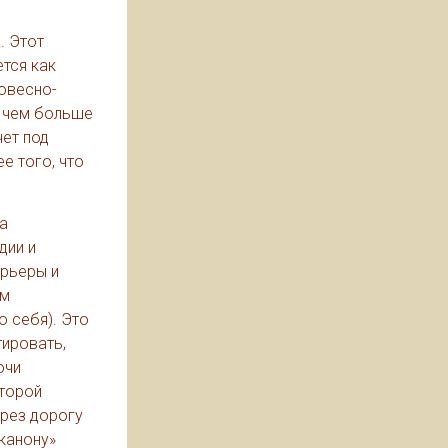
. Этот
ется как
овесно-
; чем больше
чет под
е того, что
а
дии и
арьеры и
им
о себя). Это
тировать,
ючи
оторой
ерез дорогу
«канону»