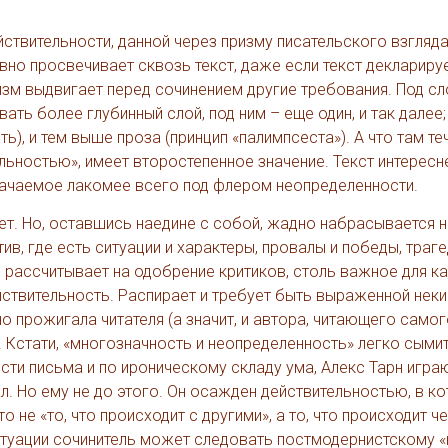
йствительности, данной через призму писательского взгляда
вно просвечивает сквозь текст, даже если текст деклариру
зм выдвигает перед сочинением другие требования. Под сл
ть более глубинный слой, под ним – еще один, и так далее
), и тем выше проза (принцип «палимпсеста»). А что там те
ьностью», имеет второстепенное значение. Текст интересне
начаемое лакомее всего под флером неопределенности.
ет. Но, оставшись наедине с собой, жадно набрасывается н
в, где есть ситуации и характеры, провалы и победы, траге
кто рассчитывает на одобрение критиков, столь важное для к
ействительность. Распирает и требует быть выраженной нек
 прожигала читателя (а значит, и автора, читающего самог
. Кстати, «многозначность и неопределенность» легко сыми
сти письма и по ироническому складу ума, Алекс Тарн игра
. Но ему не до этого. Он осажден действительностью, в к
то не «то, что происходит с другими», а то, что происходит ч
 ситуации сочинитель может следовать постмодернистскому 