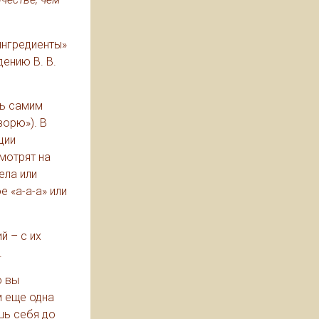
ингредиенты»
дению В. В.
ть самим
ворю»). В
ции
смотрят на
ела или
е «а-а-а» или
й – с их
.
о вы
м еще одна
шь себя до