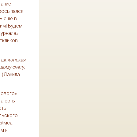
шание
просыпался
ь еще в
аим! Будем
журнала»
ткликов.
: шпионская
шому счету,
.
(Данила
сового»
на есть
сть
ильского
жеймса
ом и