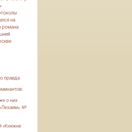
»
ротоколы
ался на
з романа
ешний
оскве
о правда.
оминантов:
же о них
 «Лехаим», №
й «Княжне