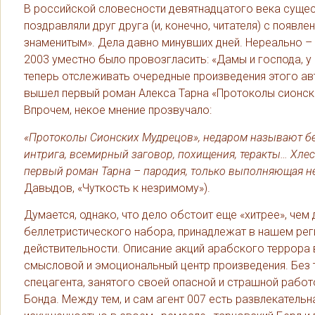
В российской словесности девятнадцатого века сущес
поздравляли друг друга (и, конечно, читателя) с появ
знаменитым». Дела давно минувших дней. Нереально – 
2003 уместно было провозгласить: «Дамы и господа, у 
теперь отслеживать очередные произведения этого ав
вышел первый роман Алекса Тарна «Протоколы сионских
Впрочем, некое мнение прозвучало:
«Протоколы Сионских Мудрецов», недаром называют бе
интрига, всемирный заговор, похищения, теракты… Хлес
первый роман Тарна – пародия, только выполняющая не
Давыдов, «Чуткость к незримому»).
Думается, однако, что дело обстоит еще «хитрее», чем
беллетристического набора, принадлежат в нашем регио
действительности. Описание акций арабского террора в
смысловой и эмоциональный центр произведения. Без 
спецагента, занятого своей опасной и страшной работ
Бонда. Между тем, и сам агент 007 есть развлекатель