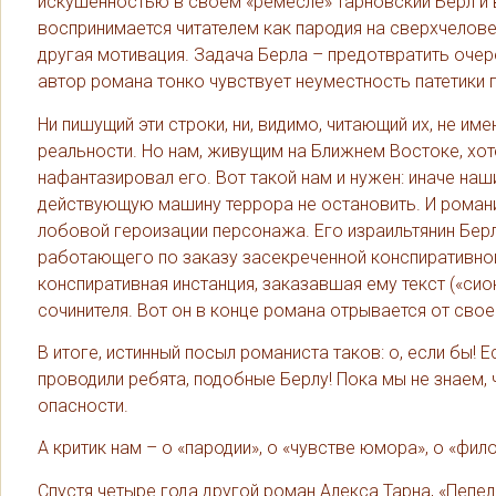
искушенностью в своем «ремесле» тарновский Берл и в
воспринимается читателем как пародия на сверхчелове
другая мотивация. Задача Берла – предотвратить очер
автор романа тонко чувствует неуместность патетики 
Ни пишущий эти строки, ни, видимо, читающий их, не им
реальности. Но нам, живущим на Ближнем Востоке, хот
нафантазировал его. Вот такой нам и нужен: иначе на
действующую машину террора не остановить. И романи
лобовой героизации персонажа. Его израильтянин Берл
работающего по заказу засекреченной конспиративной и
конспиративная инстанция, заказавшая ему текст («си
сочинителя. Вот он в конце романа отрывается от сво
В итоге, истинный посыл романиста таков: о, если бы
проводили ребята, подобные Берлу! Пока мы не знаем, 
опасности.
А критик нам – о «пародии», о «чувстве юмора», о «фи
Спустя четыре года другой роман Алекса Тарна, «Пепел