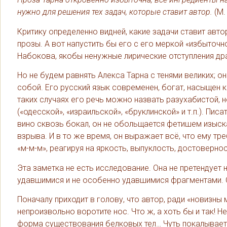
нужно для решения тех задач, которые ставит автор.
(М.
Критику определенно видней, какие задачи ставит авт
прозы. А вот напустить бы его с его меркой «избыточно
Набокова, якобы ненужные лирические отступления др
Но не будем равнять Алекса Тарна с тенями великих; он
собой. Его русский язык современен, богат, насыщен к
таких случаях его речь можно назвать разухабистой, 
(«одесской», «израильской», «бруклинской» и т.п.). Пи
вино сквозь бокал, он не обольщается фетишем изыска
взрыва. И в то же время, он выражает всё, что ему треб
«м-м-м», реагируя на яркость, выпуклость, достоверно
Эта заметка не есть исследование. Она не претендует 
удавшимися и не особенно удавшимися фрагментами. О
Поначалу приходит в голову, что автор, ради «новизны
непроизвольно воротите нос. Что ж, а хоть бы и так! Н
форма существования белковых тел… Чуть покалывает 