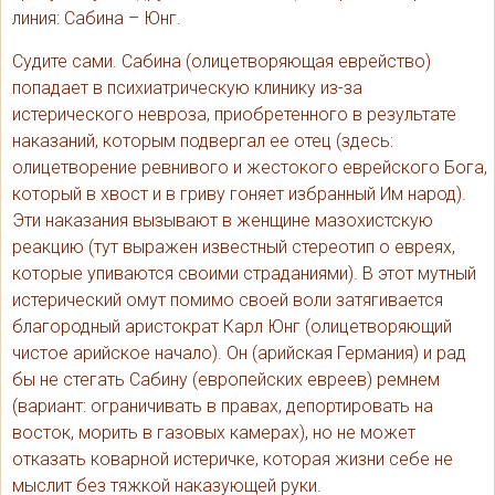
линия: Сабина – Юнг.
Судите сами. Сабина (олицетворяющая еврейство)
попадает в психиатрическую клинику из-за
истерического невроза, приобретенного в результате
наказаний, которым подвергал ее отец (здесь:
олицетворение ревнивого и жестокого еврейского Бога,
который в хвост и в гриву гоняет избранный Им народ).
Эти наказания вызывают в женщине мазохистскую
реакцию (тут выражен известный стереотип о евреях,
которые упиваются своими страданиями). В этот мутный
истерический омут помимо своей воли затягивается
благородный аристократ Карл Юнг (олицетворяющий
чистое арийское начало). Он (арийская Германия) и рад
бы не стегать Сабину (европейских евреев) ремнем
(вариант: ограничивать в правах, депортировать на
восток, морить в газовых камерах), но не может
отказать коварной истеричке, которая жизни себе не
мыслит без тяжкой наказующей руки.