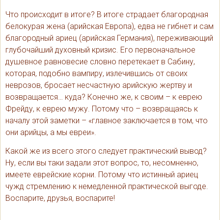
Что происходит в итоге? В итоге страдает благородная
белокурая жена (арийская Европа), едва не гибнет и сам
благородный ариец (арийская Германия), переживающий
глубочайший духовный кризис. Его первоначальное
душевное равновесие словно перетекает в Сабину,
которая, подобно вампиру, излечившись от своих
неврозов, бросает несчастную арийскую жертву и
возвращается… куда? Конечно же, к своим – к еврею
Фрейду, к еврею мужу. Потому что – возвращаясь к
началу этой заметки – «главное заключается в том, что
они арийцы, а мы евреи».
Какой же из всего этого следует практический вывод?
Ну, если вы таки задали этот вопрос, то, несомненно,
имеете еврейские корни. Потому что истинный ариец
чужд стремлению к немедленной практической выгоде.
Воспарите, друзья, воспарите!