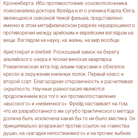
Кроненберга. Ибо противостояние основоположника
психоанализа доктора Фрейда и его ученика Карла Юнга,
являющееся сквозной темой фильма, представлено
именно в этом метафизическом разрезе неразрешимого
противоречия между арийским и еврейским взглядом на
вещи. Взглядом на науку, на жизнь, на мир вообще.
Аристократ и плебей. Роскошный замок на берегу
альпийского озера и тесная венская квартирка.
Романтическая яхта под алыми парусами и облезлое
кресло в окружении книжных полок. Первый класс и
второй сорт. Благородная откровенность и расчетливая
скрытность. Научные разногласия являются
продолжением все того же противопоставления
«высокого» и «низменного». Фрейд настаивает на том,
что из разработанного им сугубо практического метода
должна быть исключена какая бы то ни было мистика. Он
принципиально возражает против ссылок на «таинства
души», на «загадки непостижимого» и на прочие зыбкие