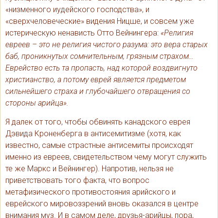
«низменного иудейского господства», и
«сверхчеловеческие» видения Ницше, и совсем уже
истерическую ненависть Отто Вейнингера:
«Религия
евреев – это не религия чистого разума: это вера старых
баб, проникнутых сомнительным, грязным страхом…
Еврейство есть та пропасть, над которой воздвигнуто
христианство, а потому еврей является предметом
сильнейшего страха и глубочайшего отвращения со
стороны арийца».
Я далек от того, чтобы обвинять канадского еврея
Дэвида Кроненберга в антисемитизме (хотя, как
известно, самые страстные антисемиты происходят
именно из евреев, свидетельством чему могут служить
те же Маркс и Вейнингер). Напротив, нельзя не
приветствовать того факта, что вопрос
метафизического противостояния арийского и
еврейского мировоззрений вновь оказался в центре
внимания муз. И в самом деле, друзья-арийцы, пора,