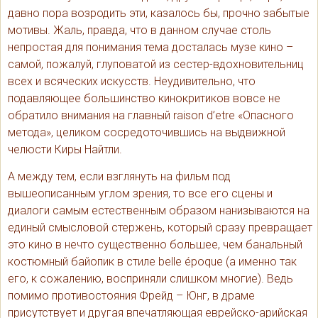
давно пора возродить эти, казалось бы, прочно забытые
мотивы. Жаль, правда, что в данном случае столь
непростая для понимания тема досталась музе кино –
самой, пожалуй, глуповатой из сестер-вдохновительниц
всех и всяческих искусств. Неудивительно, что
подавляющее большинство кинокритиков вовсе не
обратило внимания на главный raison d’etre «Опасного
метода», целиком сосредоточившись на выдвижной
челюсти Киры Найтли.
А между тем, если взглянуть на фильм под
вышеописанным углом зрения, то все его сцены и
диалоги самым естественным образом нанизываются на
единый смысловой стержень, который сразу превращает
это кино в нечто существенно большее, чем банальный
костюмный байопик в стиле belle époque (а именно так
его, к сожалению, восприняли слишком многие). Ведь
помимо противостояния Фрейд – Юнг, в драме
присутствует и другая впечатляющая еврейско-арийская