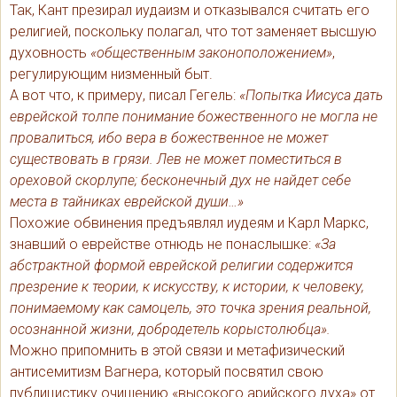
Так, Кант презирал иудаизм и отказывался считать его
религией, поскольку полагал, что тот заменяет высшую
духовность
«общественным законоположением»
,
регулирующим низменный быт.
А вот что, к примеру, писал Гегель:
«Попытка Иисуса дать
еврейской толпе понимание божественного не могла не
провалиться, ибо вера в божественное не может
существовать в грязи. Лев не может поместиться в
ореховой скорлупе; бесконечный дух не найдет себе
места в тайниках еврейской души…»
Похожие обвинения предъявлял иудеям и Карл Маркс,
знавший о еврействе отнюдь не понаслышке:
«За
абстрактной формой еврейской религии содержится
презрение к теории, к искусству, к истории, к человеку,
понимаемому как самоцель, это точка зрения реальной,
осознанной жизни, добродетель корыстолюбца».
Можно припомнить в этой связи и метафизический
антисемитизм Вагнера, который посвятил свою
публицистику очищению «высокого арийского духа» от