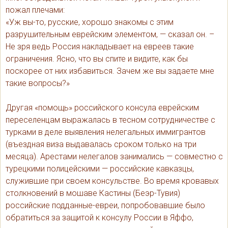
пожал плечами:
«Уж вы-то, русские, хорошо знакомы с этим
разрушительным еврейским элементом, — сказал он. –
Не зря ведь Россия накладывает на евреев такие
ограничения. Ясно, что вы спите и видите, как бы
поскорее от них избавиться. Зачем же вы задаете мне
такие вопросы?»
Другая «помощь» российского консула еврейским
переселенцам выражалась в тесном сотрудничестве с
турками в деле выявления нелегальных иммигрантов
(въездная виза выдавалась сроком только на три
месяца). Арестами нелегалов занимались — совместно с
турецкими полицейскими — российские кавказцы,
служившие при своем консульстве. Во время кровавых
столкновений в мошаве Кастины (Беэр-Тувия)
российские подданные-евреи, попробовавшие было
обратиться за защитой к консулу России в Яффо,