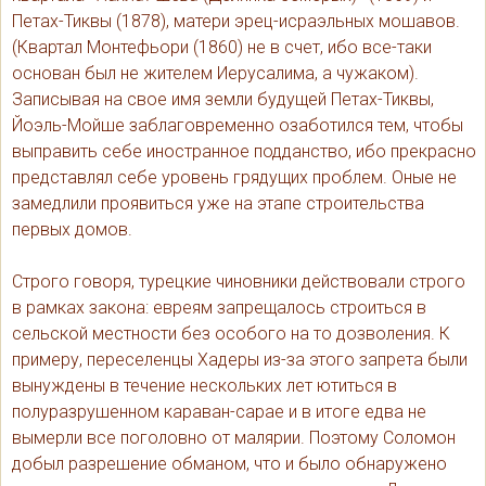
Петах-Тиквы (1878), матери эрец-исраэльных мошавов.
(Квартал Монтефьори (1860) не в счет, ибо все-таки
основан был не жителем Иерусалима, а чужаком).
Записывая на свое имя земли будущей Петах-Тиквы,
Йоэль-Мойше заблаговременно озаботился тем, чтобы
выправить себе иностранное подданство, ибо прекрасно
представлял себе уровень грядущих проблем. Оные не
замедлили проявиться уже на этапе строительства
первых домов.
Строго говоря, турецкие чиновники действовали строго
в рамках закона: евреям запрещалось строиться в
сельской местности без особого на то дозволения. К
примеру, переселенцы Хадеры из-за этого запрета были
вынуждены в течение нескольких лет ютиться в
полуразрушенном караван-сарае и в итоге едва не
вымерли все поголовно от малярии. Поэтому Соломон
добыл разрешение обманом, что и было обнаружено