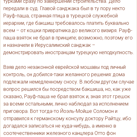
турками сразу по завершении строительства. Дело
передали в суд. Главой санджака был в ту пору некто
Рауф-паша, странная птица в турецкой служебной
иерархии, где бакшиш требовалось платить буквально
всем – от кошки привратника до великого визиря. Рауф-
паша взяток не брал в принципе; возможно, поэтому его
и назначили в Иерусалимский санджак –
демонстрировать иностранцам турецкую неподкупность.
Взяв дело незаконной еврейской мошавы под личный
контроль, он добился-таки желанного решения: дома
подлежали немедленному сносу. В любом другом случае
вопрос решился бы посредством бакшиша, но, как уже
сказано, Рауф-паша не брал взяток и, зная этот грешок
за всеми остальными, лично наблюдал за исполнением
приговора. Вот тогда-то Йоэль-Мойше Соломон и
отправился к германскому консулу доктору Райтцу, ибо
догадался записаться не куда-нибудь, а именно в
соотечественники железного канцлера Отто фон