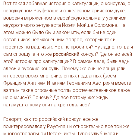
Вот такая забавная история о капитуляции, о консулах, о
неподкупном Рауф-паше и о железном арийском духе,
вовремя впряженном в еврейскую колымагу усилиями
неукротимого энтузиаста Йоэля-Мойше Соломона. На
этом можно было бы и закончить, если бы не один
оставшийся невыясненным вопрос, который так и
просится на ваш язык. Нет, не просится? Ну ладно, тогда я
сам спрошу: а что же
российский
консул? Где он во всей
этой истории про капитуляции? В самом деле, были ведь
здесь и русские консулы. Почему же они не защищали
интересы своих многочисленных подданных (всем
Франциям-Англиям-Италиям-Германиям-Австриям вместе
взятым такие огромные толпы соотечественников даже
не снились)? Почему? Да все потому же: жиды
патамушта, кому они на хрен сдались?
Говорят, как-то российский консул все же
поинтересовался у Рауф-паши относительно все той же
многострадальной Петах-Тиквы. Турок улыбнулся и