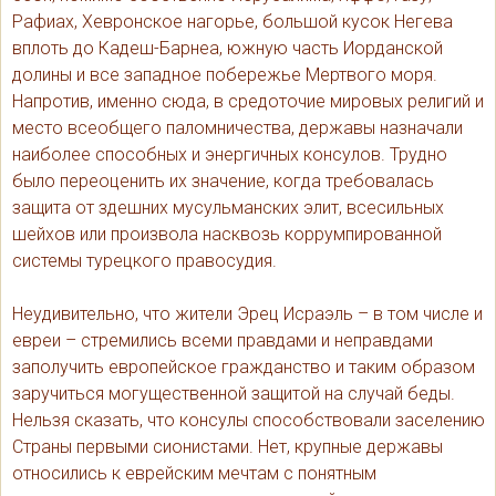
Рафиах, Хевронское нагорье, большой кусок Негева
вплоть до Кадеш-Барнеа, южную часть Иорданской
долины и все западное побережье Мертвого моря.
Напротив, именно сюда, в средоточие мировых религий и
место всеобщего паломничества, державы назначали
наиболее способных и энергичных консулов. Трудно
было переоценить их значение, когда требовалась
защита от здешних мусульманских элит, всесильных
шейхов или произвола насквозь коррумпированной
системы турецкого правосудия.
Неудивительно, что жители Эрец Исраэль – в том числе и
евреи – стремились всеми правдами и неправдами
заполучить европейское гражданство и таким образом
заручиться могущественной защитой на случай беды.
Нельзя сказать, что консулы способствовали заселению
Страны первыми сионистами. Нет, крупные державы
относились к еврейским мечтам с понятным