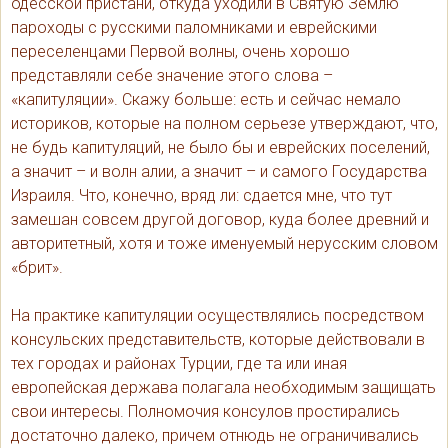
одесской пристани, откуда уходили в Святую Землю
пароходы с русскими паломниками и еврейскими
переселенцами Первой волны, очень хорошо
представляли себе значение этого слова –
«капитуляции». Скажу больше: есть и сейчас немало
историков, которые на полном серьезе утверждают, что,
не будь капитуляций, не было бы и еврейских поселений,
а значит – и волн алии, а значит – и самого Государства
Израиля. Что, конечно, вряд ли: сдается мне, что тут
замешан совсем другой договор, куда более древний и
авторитетный, хотя и тоже именуемый нерусским словом
«брит».
На практике капитуляции осуществлялись посредством
консульских представительств, которые действовали в
тех городах и районах Турции, где та или иная
европейская держава полагала необходимым защищать
свои интересы. Полномочия консулов простирались
достаточно далеко, причем отнюдь не ограничивались