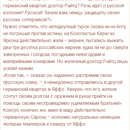
германский квартал, доктор Райтц? Речь идет о
русской
колонии!! Русской!
Зачем вам, немцу, защищать своих
русских соперников?»
Нужно отметить, что неподкупный турок снова ни на йоту
не погрешил против истины: на болотистых берегах
Яркона действительно жили – вернее, пытались выжить
два-три десятка российских евреев, едва ли не до смерти
заморенных голодом, погодными невзгодами и
малярийными комарами. Но железный доктор Райтц лишь
усилил нажим.
«Коли так, — сказал он, надменно распрямив свою
прусскую спину, — я немедленно отправляюсь в
другой
германский квартал, в Яффо. Уверен, что его жители
сочтут своим долгом с оружием в руках прийти на
помощь своим несправедливо ущемляемым братьям!»
Консул, конечно же, имел в виду
действительно
германскую Сарону – колонию натуральных немецких
лютеран-темплеров к северу от Яффо.