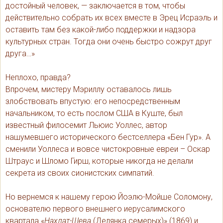
достойный человек, — заключается в том, чтобы
действительно собрать их всех вместе в Эрец Исраэль и
оставить там без какой-либо поддержки и надзора
культурных стран. Тогда они очень быстро сожрут друг
друга…»
Неплохо, правда?
Впрочем, мистеру Мэриллу оставалось лишь
злобствовать впустую: его непосредственным
начальником, то есть послом США в Куште, был
известный филосемит Льюис Уоллес, автор
нашумевшего исторического бестселлера «Бен Гур». А
сменили Уоллеса и вовсе чистокровные евреи – Оскар
Штраус и Шломо Гирш, которые никогда не делали
секрета из своих сионистских симпатий.
Но вернемся к нашему герою Йоэлю-Мойше Соломону,
основателю первого внешнего иерусалимского
квартала «
Нахлат-Шева
(Делянка семерых)» (1869) и