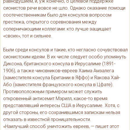
равнодушием, и, уж конечно, о целевой поддержке
сионистов речи вовсе не шло. Однако оказание помощи
соотечественникам было для консулов вопросом
престижа, открытого соревнования между
соперничающими коллегами: кто лучше защищает
«своих», тот и сильнее.
Были среди консулов и такие, кто негласно сочувствовал
сионистским идеям. В их числе следует особо упомянуть
Диксона, британского консула в Иерусалиме (1891-
1906), а также чиновников-евреев Хаима Амзалега
(заместителя консула Британии в Яффо) и Яакова Хай-
Або (заместителя французского консула в Цфате).
Противоположным примером может служить
откровенный антисемит Мэрилл, какое-то время
представлявший интересы США в Иерусалиме. Хотя, с
другой стороны, его сохранившимся запискам нельзя
отказать в известной проницательности.
«Наилучший способ уничтожить евреев, — пишет этот