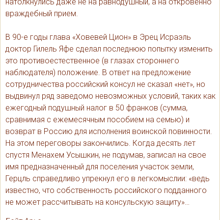
натолкнулись даже не на равнодушный, а на откровенно
враждебный прием.
В 90-е годы глава «Ховевей Цион» в Эрец Исраэль
доктор Гилель Яфе сделал последнюю попытку изменить
это противоестественное (в глазах стороннего
наблюдателя) положение. В ответ на предложение
сотрудничества российский консул не сказал «нет», но
выдвинул ряд заведомо невозможных условий, таких как
ежегодный подушный налог в 50 франков (сумма,
сравнимая с ежемесячным пособием на семью) и
возврат в Россию для исполнения воинской повинности.
На этом переговоры закончились. Когда десять лет
спустя Менахем Усышкин, не подумав, записал на свое
имя предназначенный для поселения участок земли,
Герцль справедливо упрекнул его в легкомыслии: «ведь
известно, что собственность российского подданного
не может рассчитывать на консульскую защиту»…