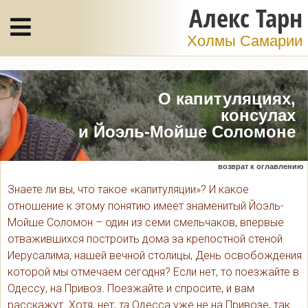
Алекс Тарн
Холмы Самарии
О капитуляциях,
консулах
и Йоэль-Мойше Соломоне
возврат к оглавлению
Знаете ли вы, что такое «капитуляции»? И какое
отношение к этому понятию имеет знаменитый Йоэль-
Мойше Соломон – один из семи смельчаков, впервые
отважившихся построить дома за крепостной стеной
Иерусалима, нашей вечной столицы, День освобождения
которой мы отмечаем сегодня? Если нет, то поезжайте в
Одессу, на Привоз. Поезжайте и спросите, и вам
расскажут. Хотя, нет,
та
Одесса уже не на Привозе, так