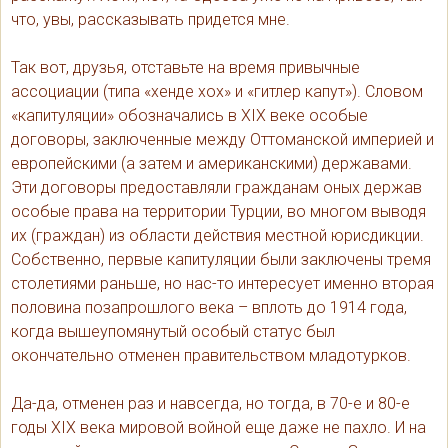
что, увы, рассказывать придется мне.
Так вот, друзья, отставьте на время привычные
ассоциации (типа «хенде хох» и «гитлер капут»). Словом
«капитуляции» обозначались в XIX веке особые
договоры, заключенные между Оттоманской империей и
европейскими (а затем и американскими) державами.
Эти договоры предоставляли гражданам оных держав
особые права на территории Турции, во многом выводя
их (граждан) из области действия местной юрисдикции.
Собственно, первые капитуляции были заключены тремя
столетиями раньше, но нас-то интересует именно вторая
половина позапрошлого века – вплоть до 1914 года,
когда вышеупомянутый особый статус был
окончательно отменен правительством младотурков.
Да-да, отменен раз и навсегда, но тогда, в 70-е и 80-е
годы XIX века мировой войной еще даже не пахло. И на