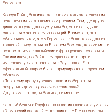
Бисмарка.
Консул Райтц был известен своим столь же железным,
педантичным, чисто немецким рвением. Там, где другие
дипломаты уже давно уступили бы, он ни на пядь не
сдвигался с защищаемых позиций. Возможно, это
объяснялось тем, что у Германии не было таких давних
традиций присутствия на Ближнем Востоке, какими могли
похвастаться ее английские и французские соперники.
Так или иначе, но Райтц немедленно встопорщил
имперские усы и отправился к Рауф-паше. Его
официальный запрос был сформулирован следующим
образом:
«По какому праву турецкие власти собираются
разрушить дома
германского квартала
»?
Да-да, именно так, ни больше, ни меньше.
Честный бедняга Рауф-паша выкатил глаза от изумления.
«Германский квартал?! – возопил он. – Где вы увидели