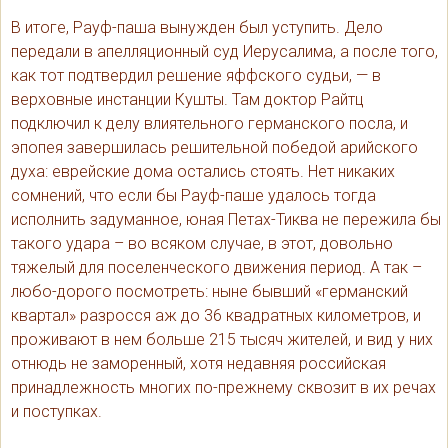
В итоге, Рауф-паша вынужден был уступить. Дело
передали в апелляционный суд Иерусалима, а после того,
как тот подтвердил решение яффского судьи, — в
верховные инстанции Кушты. Там доктор Райтц
подключил к делу влиятельного германского посла, и
эпопея завершилась решительной победой арийского
духа: еврейские дома остались стоять. Нет никаких
сомнений, что если бы Рауф-паше удалось тогда
исполнить задуманное, юная Петах-Тиква не пережила бы
такого удара – во всяком случае, в этот, довольно
тяжелый для поселенческого движения период. А так –
любо-дорого посмотреть: ныне бывший «германский
квартал» разросся аж до 36 квадратных километров, и
проживают в нем больше 215 тысяч жителей, и вид у них
отнюдь не заморенный, хотя недавняя российская
принадлежность многих по-прежнему сквозит в их речах
и поступках.