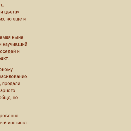
ь,
и цвета»
их, но еще и
аемая ныне
и научивший
соседей и
акт.
ерному
насилование.
, продали
харного
обще, но
кровенно
ный инстинкт