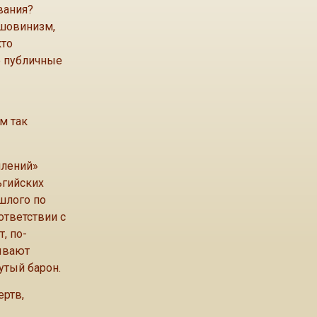
вания?
 шовинизм,
кто
е публичные
м так
плений»
ьгийских
шлого по
ответствии с
, по-
дывают
утый барон.
ертв,