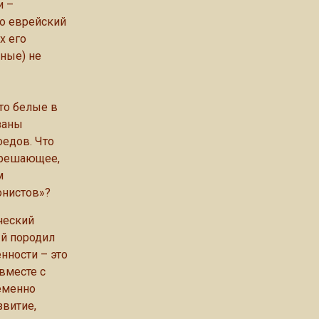
и –
го еврейский
х его
тные) не
то белые в
язаны
оедов. Что
е решающее,
м
онистов»?
ический
ый породил
нности – это
вместе с
еменно
звитие,