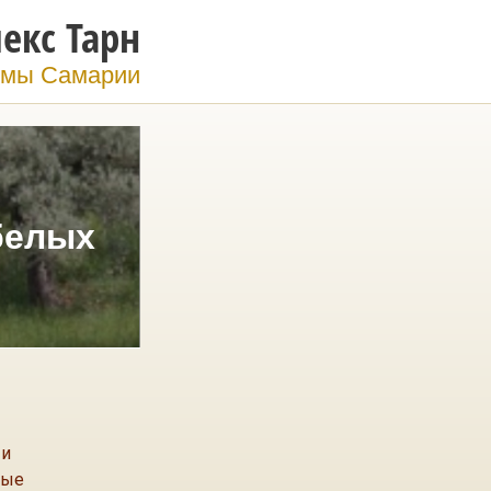
екс Тарн
мы Самарии
белых
 и
мые