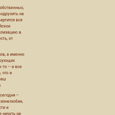
собственных,
водрузить на
ертится вся
йское
вилизацию в
сть, от
ов, а именно
ирующих
-то – и все
 что и
наш
.
сегодня –
 жизнелюбие,
ти и
 ничуть не