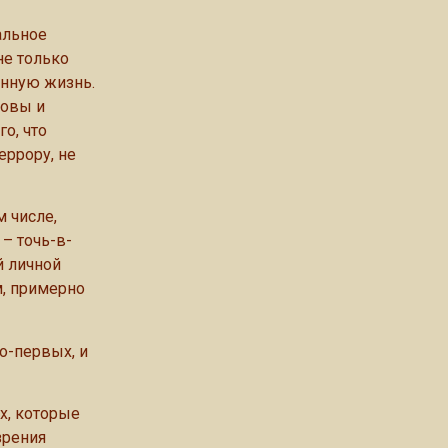
альное
не только
енную жизнь.
ковы и
о, что
ррору, не
м числе,
– точь-в-
й личной
м, примерно
о-первых, и
х, которые
зрения