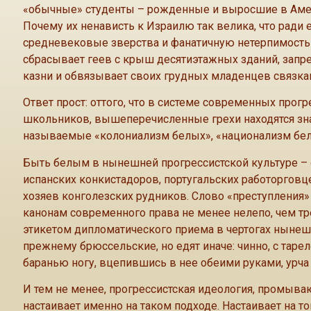
«обычные» студенты – рожденные и выросшие в Аме
Почему их ненависть к Израилю так велика, что ради
средневековые зверства и фанатичную нетерпимость 
сбрасывает геев с крыш десятиэтажных зданий, зап
казни и обвязывает своих грудных младенцев связка
Ответ прост: оттого, что в системе современных прог
школьников, вышеперечисленные грехи находятся зна
называемые «колониализм белых», «национализм бел
Быть белым в нынешней прогрессистской культуре – 
испанских конкистадоров, португальских работорговц
хозяев конголезских рудников. Слово «преступления»
канонам современного права не менее нелепо, чем тре
этикетом дипломатического приема в чертогах нынешн
прежнему брюссельские, но едят иначе: чинно, с таре
баранью ногу, вцепившись в нее обеими руками, урча 
И тем не менее, прогрессистская идеология, промыв
настаивает именно на таком подходе. Настаивает на 