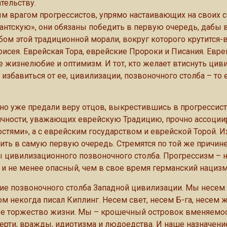
тельству.
ным врагом прогрессистов, упрямо настаивающих на своих 
антскую», они обязаны победить в первую очередь, дабы 
ом этой традиционной морали, вокруг которого крутится-в
исея. Еврейская Тора, еврейские Пророки и Писания. Евре
 жизнелюбие и оптимизм. И тот, кто желает втиснуть ци
бавиться от ее, цивилизации, позвоночного столба – то е
но уже предали веру отцов, выкрестившись в прогрессист
тичности, уважающих еврейскую Традицию, прочно ассоци
тями», а с еврейским государством и еврейской Торой. Их
ить в самую первую очередь. Стремятся по той же причине,
ны цивилизационного позвоночного столба. Прогрессизм – 
 и не менее опасный, чем в свое время германский нацизм
ние позвоночного столба Западной цивилизации. Мы несем 
ом некогда писал Киплинг. Несем свет, несем Б-га, несем
ое торжество жизни. Мы – крошечный островок вменяемос
ти, вражды, идиотизма и людоедства. И наше назначение