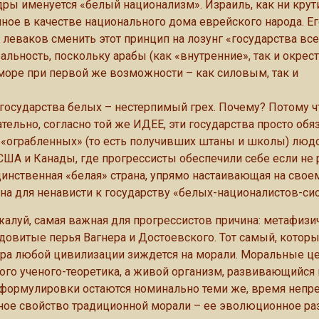
дры именуется «белый национализм». Израиль, как ни крут
ое в качестве национального дома еврейского народа. Е
леваков сменить этот принцип на лозунг «государства все
льность, поскольку арабы (как «внутренние», так и окрес
море при первой же возможности – как силовым, так и
государства белых – нестерпимый грех. Почему? Потому ч
овательно, согласно той же ИДЕЕ, эти государства просто об
 «ограбленных» (то есть получивших штаны и школы) люд
, США и Канады, где прогрессисты обеспечили себе если н
динственная «белая» страна, упрямо настаивающая на свое
ина для ненависти к государству «белых-националистов-си
пожалуй, самая важная для прогрессистов причина: метафиз
ядовитые перья Вагнера и Достоевского. Тот самый, котор
тура любой цивилизации зиждется на морали. Моральные це
ого ученого-теоретика, а живой организм, развивающийся 
формулировки остаются номинально теми же, время непр
авное свойство традиционной морали – ее эволюционное ра