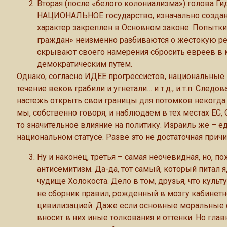
Вторая (после «белого колониализма») голова Ги
НАЦИОНАЛЬНОЕ государство, изначально созданн
характер закреплен в Основном законе. Попытки 
граждан» неизменно разбиваются о жестокую реа
скрывают своего намерения сбросить евреев в 
демократическим путем.
Однако, согласно ИДЕЕ прогрессистов, национальные 
течение веков грабили и угнетали… и т.д., и т.п. След
настежь открыть свои границы для потомков некогда
мы, собственно говоря, и наблюдаем в тех местах ЕС
то значительное влияние на политику. Израиль же – е
национальном статусе. Разве это не достаточная прич
Ну и наконец, третья – самая неочевидная, но, 
антисемитизм. Да-да, тот самый, который питал 
чудище Холокоста. Дело в том, друзья, что куль
не сборник правил, рожденный в мозгу кабинетн
цивилизацией. Даже если основные моральные 
вносит в них иные толкования и оттенки. Но гл