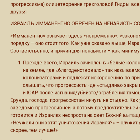
прогрессизма) олицетворение трехголовой Гидры вселе
друзья:
ИЗРАИЛЬ ИММАНЕНТНО ОБРЕЧЕН НА НЕНАВИСТЬ СО
«Имманентно» означает здесь «непременно», «законом
порядку – оно стоит того. Как уже сказано выше, Изра
Соответственно, и причин для ненависти – как миниму
Прежде всего, Израиль зачислен в «белые коло
на земле, где «благоденствовало» так называемо
колонизаторами и подлежат искоренению по при
слышать, что прогрессисты-де «стыдливо закрыв
и ЮАР после изгнания/убийств/ограбления тамо
Ерунда, господа: прогрессистам ничуть не стыдно. Ка
заведомо прогрессивней, а потому предпочтительней
готовится и Израилю: неспроста на свет Божий вытащ
«Неужели они хотят уничтожения Израиля?» – служит
скорее, тем лучше!»