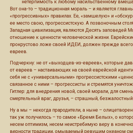
нетерпимость к любому насильственному вмеша
Вот она-то – традиционная мораль – и является глав
«прогрессивных» правилах. Ее, «замшелую» и «обскур
ее место свою, прогрессистскую. А позвоночным столб
Западная цивилизация, являются Десять заповедей Мо
отношение к ценности человеческой жизни. Еврейские
прокрустово ложе своей ИДЕИ, должен прежде всего из
евреев.
Подчеркну: не от «выходцев-из-евреев», которые дав
от евреев – настаивающих на своей еврейской иден
себя не с «универсальными» прогрессистскими «ценнос
связанное с ними – прогрессисты и стремятся уничтож
Гитлер: для внедрения новой, своей морали, для сме
смертельный враг, друзья, – страшный, безжалостный
Ну а мы – некогда прародители, а ныне – олицетворе
так уж получилось – то самое «Бремя Белых», о котор
несем оптимизм, несем неистребимую веру в конечн
верности традиции, омываемый ревущим океаном смер