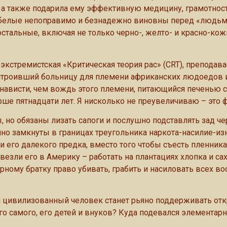
, а также подарила ему эффективную медицину, грамотност
ти белые непоправимо и безнадежно виновны перед «людьм
 остальные, включая не только черно-, желто- и красно-кож
.
 экстремистская «Критическая теория рас» (CRT), преподав
остроивший больницу для племени африканских людоедов 
енависти, чем вождь этого племени, питающийся печенью 
ше пятнадцати лет. Я нисколько не преувеличиваю – это ф
 но обязаны лизать сапоги и послушно подставлять зад ч
но замкнуты в границах треугольника наркота-насилие-из
ди его далекого предка, вместо того чтобы съесть пленника
евезли его в Америку – работать на плантациях хлопка и са
ному братку право убивать, грабить и насиловать всех во
ый цивилизованный человек станет рьяно поддерживать от
го самого, его детей и внуков? Куда подевался элементар