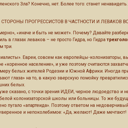
нского Зла? Конечно, нет. Более того: станет ненавидеть.
 СТОРОНЫ ПРОГРЕССИСТОВ В ЧАСТНОСТИ И ЛЕВАКОВ В
ерно», «иначе и быть не может». Почему? Давайте разбер
иль в глазах леваков – не просто Гидра, но Гидра
трехголо
м три.
ниалисты». Евреи, совсем как европейцы-колонизаторы, в
е «коренное население», и уже поэтому считаются захватч
меру белых жителей Родезии и Южной Африки. Иногда пр
ают глаза» на то, в какую зверскую помойку превратили
шних белых.
к уже сказано, с точки зрения ИДЕИ, черное людоедство и 
 белой колонизаторской школы или больницы. То же буду
ено пугало «апартеида». Поэтому ответом на недоверчивый
 уверенное и непоколебимое: «Да, желают! Даже мечтают!