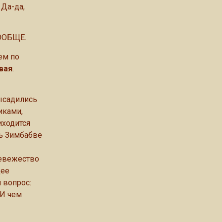
 Да-да,
ООБЩЕ.
ем по
вая
.
ысадились
иками,
иходится
сь Зимбабве
невежество
щее
 вопрос:
 И чем