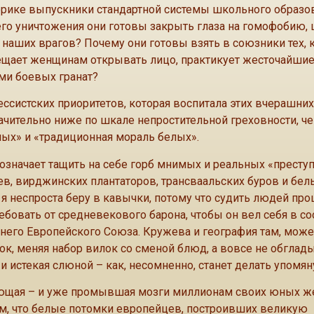
рике выпускники стандартной системы школьного образо
 его уничтожения они готовы закрыть глаза на гомофобию,
наших врагов? Почему они готовы взять в союзники тех, 
рещает женщинам открывать лицо, практикует жесточайши
ми боевых гранат?
рессистских приоритетов, которая воспитала этих вчерашних
чительно ниже по шкале непростительной греховности, че
ых» и «традиционная мораль белых».
означает тащить на себе горб мнимых и реальных «престу
ев, вирджинских плантаторов, трансваальских буров и бел
 я неспроста беру в кавычки, потому что судить людей про
бовать от средневекового барона, чтобы он вел себя в со
его Европейского Союза. Кружева и география там, может
лок, меняя набор вилок со сменой блюд, а вовсе не обгла
и истекая слюной – как, несомненно, станет делать упомян
ающая – и уже промывшая мозги миллионам своих юных ж
том, что белые потомки европейцев, построивших великую