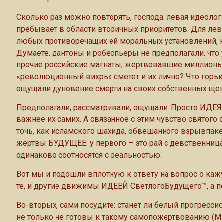
Сколько раз можно повторять, господа: левая идеолог
пребывает в области вторичных приоритетов. Для лев
любых противоречащих ей моральных установлений, н
Думаете, дантоны и робеспьеры не предполагали, чт
прочие российские магнаты, жертвовавшие миллионы 
«революционный вихрь» сметет и их лично? Что горь
ощущали дуновение смерти на своих собственных ще
Предполагали, рассматривали, ощущали. Просто ИДЕЯ 
важнее их самих. А связанное с этим чувство святого
точь, как исламского шахида, обвешанного взрывпакет
жертвы БУДУЩЕЕ: у первого – это рай с девственницам
одинаково соотносятся с реальностью.
Вот мы и подошли вплотную к ответу на вопрос о к
те, и другие движимы ИДЕЕЙ СветлогоБудущего™, а п
Во-вторых, сами посудите: станет ли белый прогресси
не только не готовы к такому самопожертвованию (МЕР