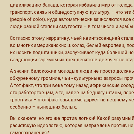
цивилизацию Запада, которая избавила мир от голода
транспорт, связь и общедоступную культуру, – что э
(people of color), куда автоматически зачисляются все
люди разной степени смуглости – в том числе и арабы
Согласно этому нарративу, чьей квинтэссенцией стала
во многих американских школах, белый европеец, п
их носить подштанники, заслуживает куда большей н
владеющий гаремом из трех десятков девочек не стар
А значит, белокожие молодые люди не просто должны,
обкуренному громиле, чьи «культурные» запросы проч
А тот факт, что три века тому назад африканские сосе
его работорговцам, а те, надев на беднягу штаны, пер
тростника – этот факт заведомо дарует нынешнему чер
особенно – нынешних белых.
Вы скажете: но это же против логики! Какой разумн
расистскую идеологию, которая направлена против не
самосохранения?