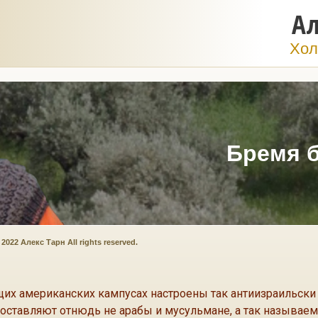
Ал
Хол
Бремя 
2022 Алекс Тарн All rights reserved.
щих американских кампусах настроены так антиизраильски
оставляют отнюдь не арабы и мусульмане, а так называе